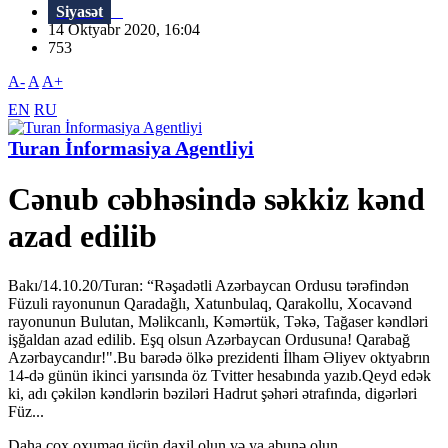
Siyasət
14 Oktyabr 2020, 16:04
753
A-
A
A+
EN
RU
Turan İnformasiya Agentliyi
Cənub cəbhəsində səkkiz kənd
azad edilib
Bakı/14.10.20/Turan: “Rəşadətli Azərbaycan Ordusu tərəfindən
Füzuli rayonunun Qaradağlı, Xatunbulaq, Qarakollu, Xocavənd
rayonunun Bulutan, Məlikcanlı, Kəmərtük, Təkə, Tağaser kəndləri
işğaldan azad edilib. Eşq olsun Azərbaycan Ordusuna! Qarabağ
Azərbaycandır!".Bu barədə ölkə prezidenti İlham Əliyev oktyabrın
14-də günün ikinci yarısında öz Tvitter hesabında yazıb.Qeyd edək
ki, adı çəkilən kəndlərin bəziləri Hadrut şəhəri ətrafında, digərləri
Füz...
Daha çox oxumaq üçün daxil olun və ya abunə olun