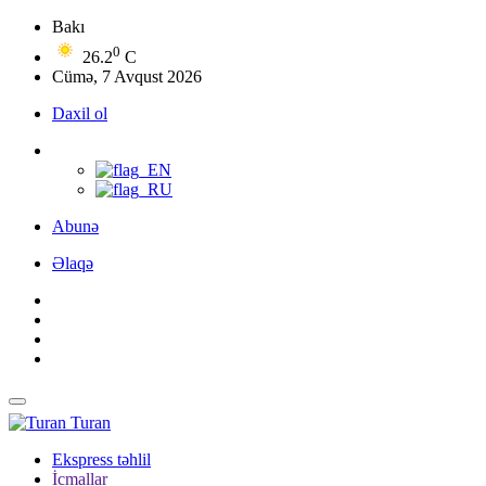
Bakı
0
26.2
C
Cümə, 7 Avqust 2026
Daxil ol
Abunə
Əlaqə
Turan
Ekspress təhlil
İcmallar