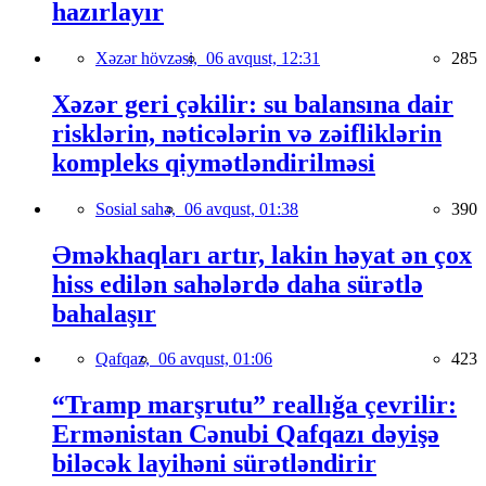
hazırlayır
Xəzər hövzəsi,
06 avqust, 12:31
285
Xəzər geri çəkilir: su balansına dair
risklərin, nəticələrin və zəifliklərin
kompleks qiymətləndirilməsi
Sosial sahə,
06 avqust, 01:38
390
Əməkhaqları artır, lakin həyat ən çox
hiss edilən sahələrdə daha sürətlə
bahalaşır
Qafqaz,
06 avqust, 01:06
423
“Tramp marşrutu” reallığa çevrilir:
Ermənistan Cənubi Qafqazı dəyişə
biləcək layihəni sürətləndirir