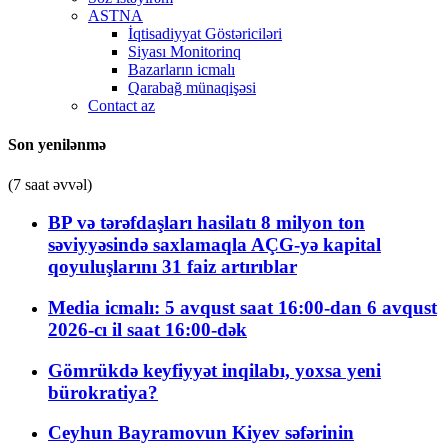
ASTNA
İqtisadiyyat Göstəriciləri
Siyası Monitorinq
Bazarların icmalı
Qarabağ münaqişəsi
Contact az
Son yenilənmə
(7 saat əvvəl)
BP və tərəfdaşları hasilatı 8 milyon ton
səviyyəsində saxlamaqla AÇG-yə kapital
qoyuluşlarını 31 faiz artırıblar
Media icmalı: 5 avqust saat 16:00-dan 6 avqust
2026-cı il saat 16:00-dək
Gömrükdə keyfiyyət inqilabı, yoxsa yeni
bürokratiya?
Ceyhun Bayramovun Kiyev səfərinin