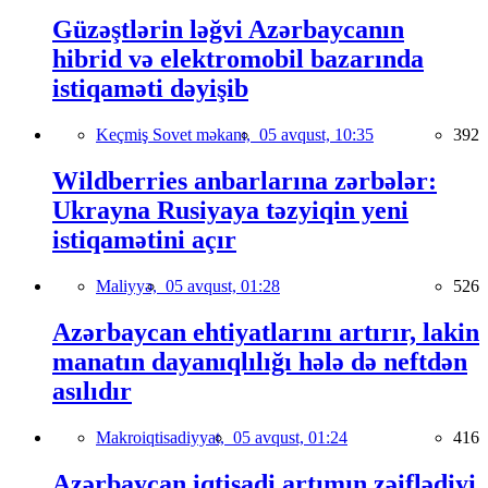
Güzəştlərin ləğvi Azərbaycanın
hibrid və elektromobil bazarında
istiqaməti dəyişib
Keçmiş Sovet məkanı,
05 avqust, 10:35
392
Wildberries anbarlarına zərbələr:
Ukrayna Rusiyaya təzyiqin yeni
istiqamətini açır
Maliyyə,
05 avqust, 01:28
526
Azərbaycan ehtiyatlarını artırır, lakin
manatın dayanıqlılığı hələ də neftdən
asılıdır
Makroiqtisadiyyat,
05 avqust, 01:24
416
Azərbaycan iqtisadi artımın zəiflədiyi