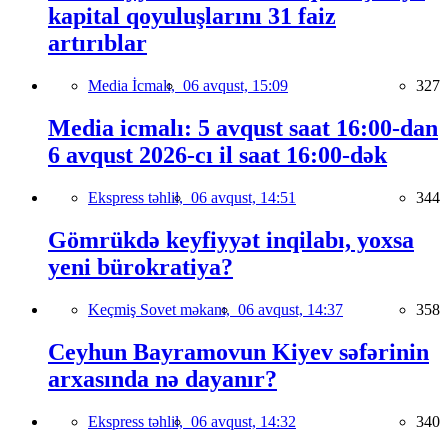
kapital qoyuluşlarını 31 faiz
artırıblar
Media İcmalı,
06 avqust, 15:09
327
Media icmalı: 5 avqust saat 16:00-dan
6 avqust 2026-cı il saat 16:00-dək
Ekspress təhlil,
06 avqust, 14:51
344
Gömrükdə keyfiyyət inqilabı, yoxsa
yeni bürokratiya?
Keçmiş Sovet məkanı,
06 avqust, 14:37
358
Ceyhun Bayramovun Kiyev səfərinin
arxasında nə dayanır?
Ekspress təhlil,
06 avqust, 14:32
340