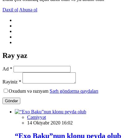
Daxil ol
Abunə ol
Rəy yaz
Ad *
Rəyiniz *
Oxudum və razıyam
Şərh göndərmə qaydaları
Göndər
Cəmiyyət
14 Oktyabr 2020 16:02
“Exo Baku”nun klonu peyda olub