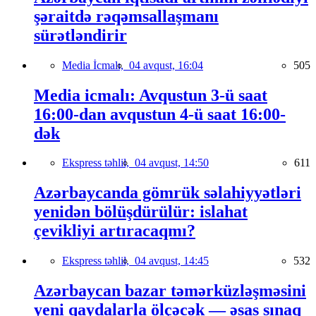
şəraitdə rəqəmsallaşmanı
sürətləndirir
Media İcmalı,
04 avqust, 16:04
505
Media icmalı: Avqustun 3-ü saat
16:00-dan avqustun 4-ü saat 16:00-
dək
Ekspress təhlil,
04 avqust, 14:50
611
Azərbaycanda gömrük səlahiyyətləri
yenidən bölüşdürülür: islahat
çevikliyi artıracaqmı?
Ekspress təhlil,
04 avqust, 14:45
532
Azərbaycan bazar təmərküzləşməsini
yeni qaydalarla ölçəcək — əsas sınaq