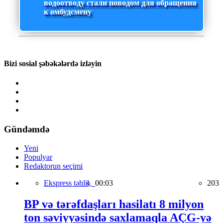
водоотводу стали поводом для обращения
к омбудсмену
Bizi sosial şəbəkələrdə izləyin
Gündəmdə
Yeni
Populyar
Redaktorun seçimi
Ekspress təhlil,
00:03
203
BP və tərəfdaşları hasilatı 8 milyon
ton səviyyəsində saxlamaqla AÇG-yə