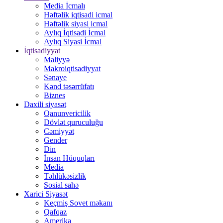
Media İcmalı
Həftəlik iqtisadi icmal
Həftəlik siyasi icmal
Aylıq İqtisadi İcmal
Aylıq Siyasi İcmal
İqtisadiyyat
Maliyyə
Makroiqtisadiyyat
Sənaye
Kənd təsərrüfatı
Biznes
Daxili siyasət
Qanunvericilik
Dövlət quruculuğu
Cəmiyyət
Gender
Din
İnsan Hüquqları
Media
Təhlükəsizlik
Sosial sahə
Xarici Siyasət
Keçmiş Sovet məkanı
Qafqaz
Amerika