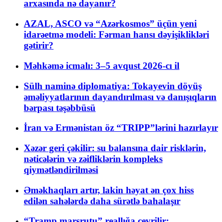
arxasında nə dayanır?
AZAL, ASCO və “Azərkosmos” üçün yeni
idarəetmə modeli: Fərman hansı dəyişiklikləri
gətirir?
Məhkəmə icmalı: 3–5 avqust 2026-cı il
Sülh naminə diplomatiya: Tokayevin döyüş
əməliyyatlarının dayandırılması və danışıqların
bərpası təşəbbüsü
İran və Ermənistan öz “TRIPP”lərini hazırlayır
Xəzər geri çəkilir: su balansına dair risklərin,
nəticələrin və zəifliklərin kompleks
qiymətləndirilməsi
Əməkhaqları artır, lakin həyat ən çox hiss
edilən sahələrdə daha sürətlə bahalaşır
“Tramp marşrutu” reallığa çevrilir: