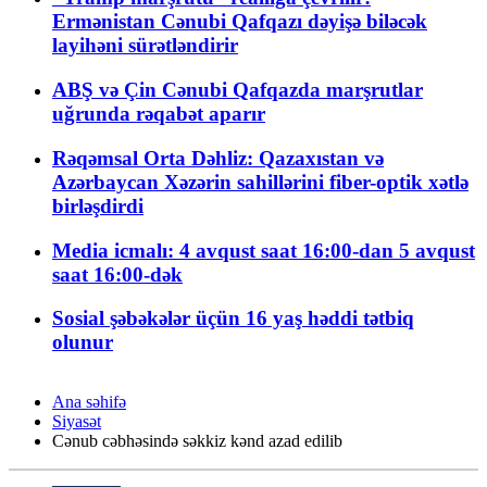
Ermənistan Cənubi Qafqazı dəyişə biləcək
layihəni sürətləndirir
ABŞ və Çin Cənubi Qafqazda marşrutlar
uğrunda rəqabət aparır
Rəqəmsal Orta Dəhliz: Qazaxıstan və
Azərbaycan Xəzərin sahillərini fiber-optik xətlə
birləşdirdi
Media icmalı: 4 avqust saat 16:00-dan 5 avqust
saat 16:00-dək
Sosial şəbəkələr üçün 16 yaş həddi tətbiq
olunur
Ana səhifə
Siyasət
Cənub cəbhəsində səkkiz kənd azad edilib