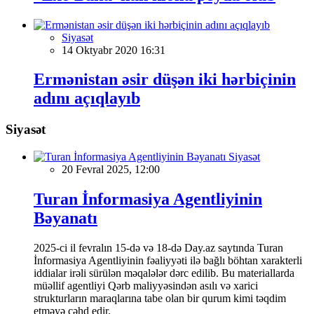
Siyasət
14 Oktyabr 2020 16:31
Ermənistan əsir düşən iki hərbiçinin
adını açıqlayıb
Siyasət
Siyasət
20 Fevral 2025, 12:00
Turan İnformasiya Agentliyinin
Bəyanatı
2025-ci il fevralın 15-də və 18-də Day.az saytında Turan
İnformasiya Agentliyinin fəaliyyəti ilə bağlı böhtan xarakterli
iddialar irəli sürülən məqalələr dərc edilib. Bu materiallarda
müəllif agentliyi Qərb maliyyəsindən asılı və xarici
strukturların maraqlarına tabe olan bir qurum kimi təqdim
etməyə cəhd edir.