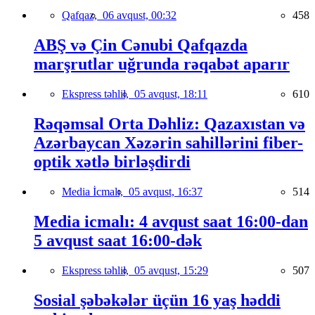
Qafqaz,
06 avqust, 00:32
458
ABŞ və Çin Cənubi Qafqazda
marşrutlar uğrunda rəqabət aparır
Ekspress təhlil,
05 avqust, 18:11
610
Rəqəmsal Orta Dəhliz: Qazaxıstan və
Azərbaycan Xəzərin sahillərini fiber-
optik xətlə birləşdirdi
Media İcmalı,
05 avqust, 16:37
514
Media icmalı: 4 avqust saat 16:00-dan
5 avqust saat 16:00-dək
Ekspress təhlil,
05 avqust, 15:29
507
Sosial şəbəkələr üçün 16 yaş həddi