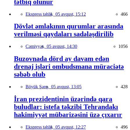
tətbiq olunur
Ekspress təhlil,
05 avqust, 15:12
466
Dövlət əmlakının qurumlar arasında
verilməsi qaydaları sadələşdirilib
Cəmiyyət,
05 avqust, 14:30
1056
Buzovnada dörd ay davam edən
drenaj işləri ombudsmana müraciətə
səbəb olub
Böyük Şərq,
05 avqust, 13:05
428
İran prezidentinin üzərində qara
buludlar: istefa təkzibi Tehrandakı
hakimiyyət mübarizəsini üzə çıxarır
Ekspress təhlil,
05 avqust, 12:27
496