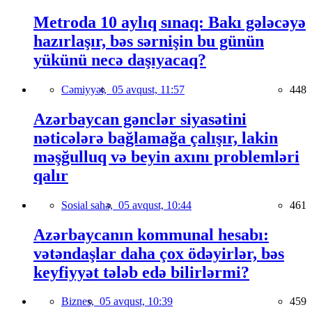
Metroda 10 aylıq sınaq: Bakı gələcəyə
hazırlaşır, bəs sərnişin bu günün
yükünü necə daşıyacaq?
Cəmiyyət,
05 avqust, 11:57
448
Azərbaycan gənclər siyasətini
nəticələrə bağlamağa çalışır, lakin
məşğulluq və beyin axını problemləri
qalır
Sosial sahə,
05 avqust, 10:44
461
Azərbaycanın kommunal hesabı:
vətəndaşlar daha çox ödəyirlər, bəs
keyfiyyət tələb edə bilirlərmi?
Biznes,
05 avqust, 10:39
459