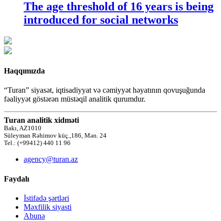
The age threshold of 16 years is being
introduced for social networks
Haqqımızda
“Turan” siyasət, iqtisadiyyat və cəmiyyət həyatının qovuşuğunda
fəaliyyət göstərən müstəqil analitik qurumdur.
Turan analitik xidməti
Bakı, AZ1010
Süleyman Rəhimov küç.,186, Mən. 24
Tel.: (+99412) 440 11 96
agency@turan.az
Faydalı
İstifadə şərtləri
Məxfilik siyasti
Abunə