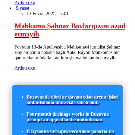
Ardını oxu
Siyasət
13 Fevral 2025, 17:01
Məhkəmə Şahnaz Bəylərqızını azad
etməyib
Fevralın 13-də Apellyasiya Məhkəməsi jurnalist Şahnaz
Bəylərqızının həbsilə bağlı Xətai Rayon Məhkəməsinin
qərarından müdafiə tərəfinin şikayətini təmin etməyib.
Ardını oxu
Buzovnada dörd ay davam edən drenaj işləri
ombudsmana müraciətə səbəb olub
Four-month drainage works in Buzovna
prompt an appeal to the ombudsman
В Бузовна четырехмесячные работы по