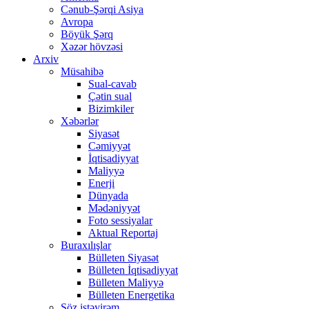
Cənub-Şərqi Asiya
Avropa
Böyük Şərq
Xəzər hövzəsi
Arxiv
Müsahibə
Sual-cavab
Çətin sual
Bizimkiler
Xəbərlər
Siyasət
Cəmiyyət
İqtisadiyyat
Maliyyə
Enerji
Dünyada
Mədəniyyət
Foto sessiyalar
Aktual Reportaj
Buraxılışlar
Bülleten Siyasət
Bülleten İqtisadiyyat
Bülleten Maliyyə
Bülleten Energetika
Söz istəyirəm