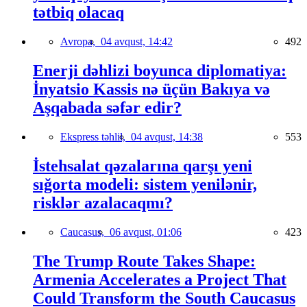
tətbiq olacaq
Avropa,
04 avqust, 14:42
492
Enerji dəhlizi boyunca diplomatiya:
İnyatsio Kassis nə üçün Bakıya və
Aşqabada səfər edir?
Ekspress təhlil,
04 avqust, 14:38
553
İstehsalat qəzalarına qarşı yeni
sığorta modeli: sistem yenilənir,
risklər azalacaqmı?
Caucasus,
06 avqust, 01:06
423
The Trump Route Takes Shape:
Armenia Accelerates a Project That
Could Transform the South Caucasus