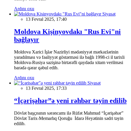
Ardını oxu
Siyasət
13 Fevral 2025, 17:40
Moldova Kişinyovdakı "Rus Evi"ni
bağlayır
Moldova Xarici İşlər Nazirliyi mədəniyyət mərkəzlərinin
yaradılması və fəaliyyət göstərməsi ilə bağlı 1998-ci il tarixli
Moldova-Rusiya sazişinə birtərəfli qaydada xitam verilməsi
barədə qərar qəbul edib.
Ardını oxu
Siyasət
13 Fevral 2025, 17:33
“İçərişəhər”ə yeni rəhbər təyin edilib
Dövlət başçısının sərəncamı ilə Rüfət Mahmud “İçərişəhər”
Dövlət Tarix-Memarlıq Qoruğu İdarə Heyətinin sədri təyin
edilib.