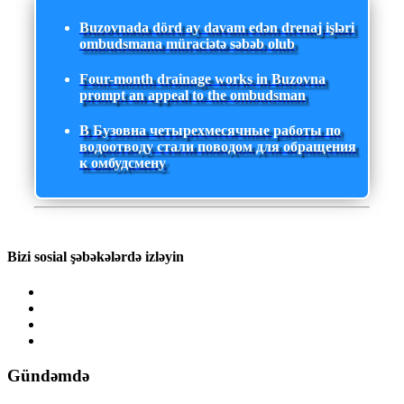
Buzovnada dörd ay davam edən drenaj işləri
ombudsmana müraciətə səbəb olub
Four-month drainage works in Buzovna
prompt an appeal to the ombudsman
В Бузовна четырехмесячные работы по
водоотводу стали поводом для обращения
к омбудсмену
Bizi sosial şəbəkələrdə izləyin
Gündəmdə