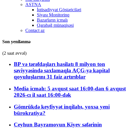
ASTNA
İqtisadiyyat Göstəriciləri
Siyası Monitorinq
Bazarların icmalı
Qarabağ münaqişəsi
Contact az
Son yenilənmə
(2 saat əvvəl)
BP və tərəfdaşları hasilatı 8 milyon ton
səviyyəsində saxlamaqla AÇG-yə kapital
qoyuluşlarını 31 faiz artırıblar
Media icmalı: 5 avqust saat 16:00-dan 6 avqust
2026-cı il saat 16:00-dək
Gömrükdə keyfiyyət inqilabı, yoxsa yeni
bürokratiya?
Ceyhun Bayramovun Kiyev səfərinin