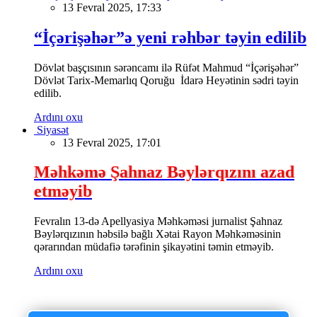
13 Fevral 2025, 17:33
“İçərişəhər”ə yeni rəhbər təyin edilib
Dövlət başçısının sərəncamı ilə Rüfət Mahmud “İçərişəhər”
Dövlət Tarix-Memarlıq Qoruğu İdarə Heyətinin sədri təyin
edilib.
Ardını oxu
Siyasət
13 Fevral 2025, 17:01
Məhkəmə Şahnaz Bəylərqızını azad
etməyib
Fevralın 13-də Apellyasiya Məhkəməsi jurnalist Şahnaz
Bəylərqızının həbsilə bağlı Xətai Rayon Məhkəməsinin
qərarından müdafiə tərəfinin şikayətini təmin etməyib.
Ardını oxu