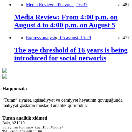
Media Review,
05 avqust, 16:37
487
Media Review: From 4:00 p.m. on
August 4 to 4:00 p.m. on August 5
Express analysis,
05 avqust, 15:29
477
The age threshold of 16 years is being
introduced for social networks
Haqqımızda
“Turan” siyasət, iqtisadiyyat və cəmiyyət həyatının qovuşuğunda
fəaliyyət göstərən müstəqil analitik qurumdur.
Turan analitik xidməti
Bakı, AZ1010
Süleyman Rəhimov küç.,186, Mən. 24
Tel.: (+99412) 440 11 96