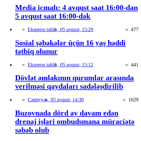
Media icmalı: 4 avqust saat 16:00-dan
5 avqust saat 16:00-dək
Ekspress təhlil,
05 avqust, 15:29
477
Sosial şəbəkələr üçün 16 yaş həddi
tətbiq olunur
Ekspress təhlil,
05 avqust, 15:12
441
Dövlət əmlakının qurumlar arasında
verilməsi qaydaları sadələşdirilib
Cəmiyyət,
05 avqust, 14:30
1029
Buzovnada dörd ay davam edən
drenaj işləri ombudsmana müraciətə
səbəb olub