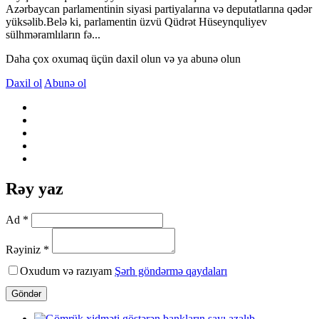
Azərbaycan parlamentinin siyasi partiyalarına və deputatlarına qədər
yüksəlib.Belə ki, parlamentin üzvü Qüdrət Hüseynquliyev
sülhməramlıların fə...
Daha çox oxumaq üçün daxil olun və ya abunə olun
Daxil ol
Abunə ol
Rəy yaz
Ad *
Rəyiniz *
Oxudum və razıyam
Şərh göndərmə qaydaları
Göndər