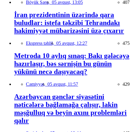
Böyük Şərq,
05 avqust, 13:05
407
İran prezidentinin üzərində qara
buludlar: istefa təkzibi Tehrandakı
hakimiyyət mübarizəsini üzə çıxarır
Ekspress təhlil,
05 avqust, 12:27
475
Metroda 10 aylıq sınaq: Bakı gələcəyə
hazırlaşır, bəs sərnişin bu günün
yükünü necə daşıyacaq?
Cəmiyyət,
05 avqust, 11:57
429
Azərbaycan gənclər siyasətini
nəticələrə bağlamağa çalışır, lakin
məşğulluq və beyin axını problemləri
qalır