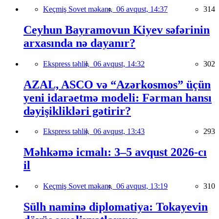
Keçmiş Sovet məkanı,
06 avqust, 14:37
314
Ceyhun Bayramovun Kiyev səfərinin
arxasında nə dayanır?
Ekspress təhlil,
06 avqust, 14:32
302
AZAL, ASCO və “Azərkosmos” üçün
yeni idarəetmə modeli: Fərman hansı
dəyişiklikləri gətirir?
Ekspress təhlil,
06 avqust, 13:43
293
Məhkəmə icmalı: 3–5 avqust 2026-cı
il
Keçmiş Sovet məkanı,
06 avqust, 13:19
310
Sülh naminə diplomatiya: Tokayevin