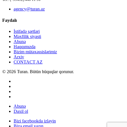
agency@turan.az
Faydalı
İstifadə şərtləri
Məxfilik siyasti
Abunə
Haqqımızda
Bizim mütəxəssislərimiz
Arxiv
CONTACT AZ
© 2026 Turan. Bütün hüquqlar qorunur.
Abunə
Daxil ol
Bizi facebookda izləyin
Bizə email yazın