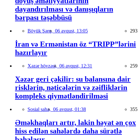
döyüş əməliyyatlarının
dayandırılması və danışıqların
bərpası təşəbbüsü
Böyük Şərq,
06 avqust, 13:05
293
İran və Ermənistan öz “TRIPP”lərini
hazırlayır
Xəzər hövzəsi,
06 avqust, 12:31
259
Xəzər geri çəkilir: su balansına dair
risklərin, nəticələrin və zəifliklərin
kompleks qiymətləndirilməsi
Sosial sahə,
06 avqust, 01:38
355
Əməkhaqları artır, lakin həyat ən çox
hiss edilən sahələrdə daha sürətlə
bahalaşır