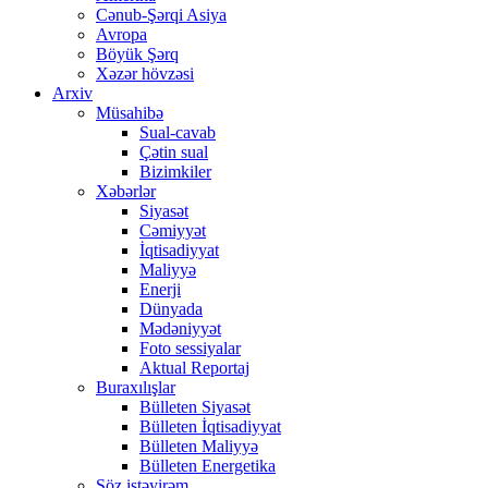
Cənub-Şərqi Asiya
Avropa
Böyük Şərq
Xəzər hövzəsi
Arxiv
Müsahibə
Sual-cavab
Çətin sual
Bizimkiler
Xəbərlər
Siyasət
Cəmiyyət
İqtisadiyyat
Maliyyə
Enerji
Dünyada
Mədəniyyət
Foto sessiyalar
Aktual Reportaj
Buraxılışlar
Bülleten Siyasət
Bülleten İqtisadiyyat
Bülleten Maliyyə
Bülleten Energetika
Söz istəyirəm