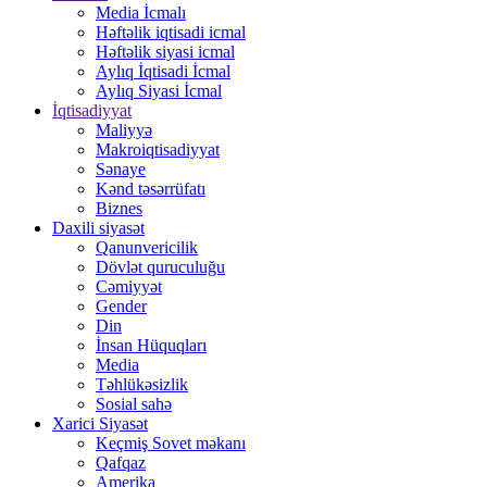
Media İcmalı
Həftəlik iqtisadi icmal
Həftəlik siyasi icmal
Aylıq İqtisadi İcmal
Aylıq Siyasi İcmal
İqtisadiyyat
Maliyyə
Makroiqtisadiyyat
Sənaye
Kənd təsərrüfatı
Biznes
Daxili siyasət
Qanunvericilik
Dövlət quruculuğu
Cəmiyyət
Gender
Din
İnsan Hüquqları
Media
Təhlükəsizlik
Sosial sahə
Xarici Siyasət
Keçmiş Sovet məkanı
Qafqaz
Amerika