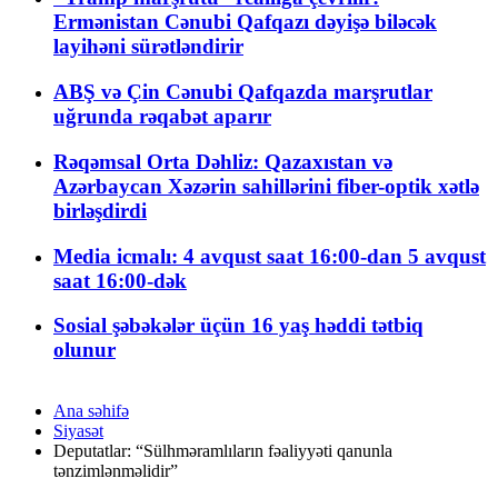
Ermənistan Cənubi Qafqazı dəyişə biləcək
layihəni sürətləndirir
ABŞ və Çin Cənubi Qafqazda marşrutlar
uğrunda rəqabət aparır
Rəqəmsal Orta Dəhliz: Qazaxıstan və
Azərbaycan Xəzərin sahillərini fiber-optik xətlə
birləşdirdi
Media icmalı: 4 avqust saat 16:00-dan 5 avqust
saat 16:00-dək
Sosial şəbəkələr üçün 16 yaş həddi tətbiq
olunur
Ana səhifə
Siyasət
Deputatlar: “Sülhməramlıların fəaliyyəti qanunla
tənzimlənməlidir”