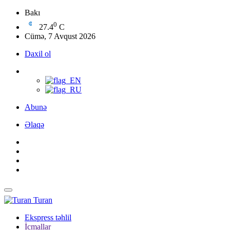
Bakı
0
27.4
C
Cümə, 7 Avqust 2026
Daxil ol
Abunə
Əlaqə
Turan
Ekspress təhlil
İcmallar