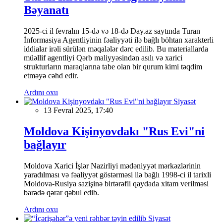
Bəyanatı
2025-ci il fevralın 15-də və 18-də Day.az saytında Turan
İnformasiya Agentliyinin fəaliyyəti ilə bağlı böhtan xarakterli
iddialar irəli sürülən məqalələr dərc edilib. Bu materiallarda
müəllif agentliyi Qərb maliyyəsindən asılı və xarici
strukturların maraqlarına tabe olan bir qurum kimi təqdim
etməyə cəhd edir.
Ardını oxu
Siyasət
13 Fevral 2025, 17:40
Moldova Kişinyovdakı "Rus Evi"ni
bağlayır
Moldova Xarici İşlər Nazirliyi mədəniyyət mərkəzlərinin
yaradılması və fəaliyyət göstərməsi ilə bağlı 1998-ci il tarixli
Moldova-Rusiya sazişinə birtərəfli qaydada xitam verilməsi
barədə qərar qəbul edib.
Ardını oxu
Siyasət