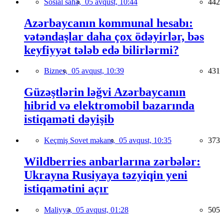
Sosial sahə,
05 avqust, 10:44
442
Azərbaycanın kommunal hesabı:
vətəndaşlar daha çox ödəyirlər, bəs
keyfiyyət tələb edə bilirlərmi?
Biznes,
05 avqust, 10:39
431
Güzəştlərin ləğvi Azərbaycanın
hibrid və elektromobil bazarında
istiqaməti dəyişib
Keçmiş Sovet məkanı,
05 avqust, 10:35
373
Wildberries anbarlarına zərbələr:
Ukrayna Rusiyaya təzyiqin yeni
istiqamətini açır
Maliyyə,
05 avqust, 01:28
505