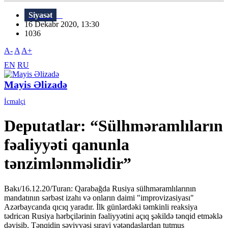
Siyasət
16 Dekabr 2020, 13:30
1036
A-
A
A+
EN
RU
Mayis Əlizadə
İcmalçi
Deputatlar: “Sülhməramlıların
fəaliyyəti qanunla
tənzimlənməlidir”
Bakı/16.12.20/Turan: Qarabağda Rusiya sülhməramlılarının
mandatının sərbəst izahı və onların daimi "improvizasiyası"
Azərbaycanda qıcıq yaradır. İlk günlərdəki təmkinli reaksiya
tədricən Rusiya hərbçilərinin fəaliyyətini açıq şəkildə tənqid etməklə
dəyişib. Tənqidin səviyyəsi sıravi vətəndaşlardan tutmuş