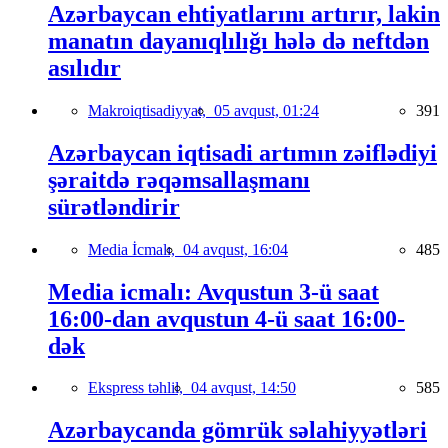
Azərbaycan ehtiyatlarını artırır, lakin
manatın dayanıqlılığı hələ də neftdən
asılıdır
Makroiqtisadiyyat,
05 avqust, 01:24
391
Azərbaycan iqtisadi artımın zəiflədiyi
şəraitdə rəqəmsallaşmanı
sürətləndirir
Media İcmalı,
04 avqust, 16:04
485
Media icmalı: Avqustun 3-ü saat
16:00-dan avqustun 4-ü saat 16:00-
dək
Ekspress təhlil,
04 avqust, 14:50
585
Azərbaycanda gömrük səlahiyyətləri