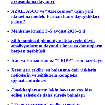
arxasında nə dayanır?
AZAL, ASCO və “Azərkosmos” üçün yeni
idarəetmə modeli: Fərman hansı dəyişiklikləri
gətirir?
Məhkəmə icmalı: 3–5 avqust 2026-cı il
Sülh naminə diplomatiya: Tokayevin döyüş
əməliyyatlarının dayandırılması və danışıqların
bərpası təşəbbüsü
İran və Ermənistan öz “TRIPP”lərini hazırlayır
Xəzər geri çəkilir: su balansına dair risklərin,
nəticələrin və zəifliklərin kompleks
qiymətləndirilməsi
Əməkhaqları artır, lakin həyat ən çox hiss
edilən sahələrdə daha sürətlə bahalaşır
“Tramp marşrutu” reallığa çevrilir: