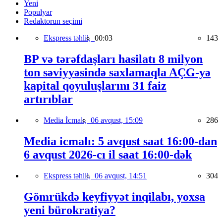
Yeni
Populyar
Redaktorun seçimi
Ekspress təhlil,
00:03
143
BP və tərəfdaşları hasilatı 8 milyon
ton səviyyəsində saxlamaqla AÇG-yə
kapital qoyuluşlarını 31 faiz
artırıblar
Media İcmalı,
06 avqust, 15:09
286
Media icmalı: 5 avqust saat 16:00-dan
6 avqust 2026-cı il saat 16:00-dək
Ekspress təhlil,
06 avqust, 14:51
304
Gömrükdə keyfiyyət inqilabı, yoxsa
yeni bürokratiya?