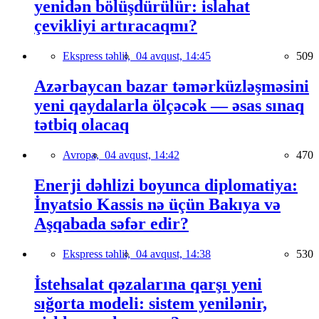
yenidən bölüşdürülür: islahat
çevikliyi artıracaqmı?
Ekspress təhlil,
04 avqust, 14:45
509
Azərbaycan bazar təmərküzləşməsini
yeni qaydalarla ölçəcək — əsas sınaq
tətbiq olacaq
Avropa,
04 avqust, 14:42
470
Enerji dəhlizi boyunca diplomatiya:
İnyatsio Kassis nə üçün Bakıya və
Aşqabada səfər edir?
Ekspress təhlil,
04 avqust, 14:38
530
İstehsalat qəzalarına qarşı yeni
sığorta modeli: sistem yenilənir,