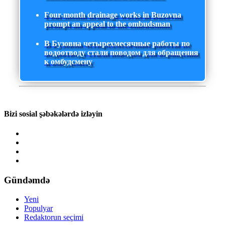
Four-month drainage works in Buzovna
prompt an appeal to the ombudsman
В Бузовна четырехмесячные работы по
водоотводу стали поводом для обращения
к омбудсмену
Bizi sosial şəbəkələrdə izləyin
Gündəmdə
Yeni
Populyar
Redaktorun seçimi