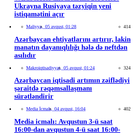
Ukrayna Rusiyaya təzyiqin yeni
istiqamətini açır
Maliyyə,
05 avqust, 01:28
414
Azərbaycan ehtiyatlarını artırır, lakin
manatın dayanıqlılığı hələ də neftdən
asılıdır
Makroiqtisadiyyat,
05 avqust, 01:24
324
Azərbaycan iqtisadi artımın zəiflədiyi
şəraitdə rəqəmsallaşmanı
sürətləndirir
Media İcmalı,
04 avqust, 16:04
402
Media icmalı: Avqustun 3-ü saat
16:00-dan avqustun 4-ü saat 16:00-