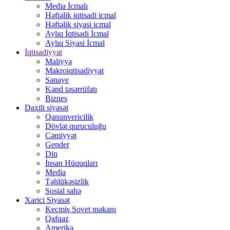
Media İcmalı
Həftəlik iqtisadi icmal
Həftəlik siyasi icmal
Aylıq İqtisadi İcmal
Aylıq Siyasi İcmal
İqtisadiyyat
Maliyyə
Makroiqtisadiyyat
Sənaye
Kənd təsərrüfatı
Biznes
Daxili siyasət
Qanunvericilik
Dövlət quruculuğu
Cəmiyyət
Gender
Din
İnsan Hüquqları
Media
Təhlükəsizlik
Sosial sahə
Xarici Siyasət
Keçmiş Sovet məkanı
Qafqaz
Amerika