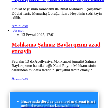
Dövlət başçısının sərəncamı ilə Rüfət Mahmud “İçərişəhər”
Dövlət Tarix-Memarlıq Qoruğu İdarə Heyətinin sədri təyin
edilib.
Ardını oxu
Siyasət
13 Fevral 2025, 17:01
Məhkəmə Şahnaz Bəylərqızını azad
etməyib
Fevralın 13-də Apellyasiya Məhkəməsi jurnalist Şahnaz
Bəylərqızının həbsilə bağlı Xətai Rayon Məhkəməsinin
qərarından müdafiə tərəfinin şikayətini təmin etməyib.
Ardını oxu
Buzovnada dörd ay davam edən drenaj işləri
ombudsmana müraciətə səbəb olub