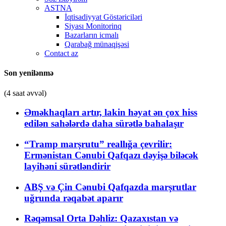
ASTNA
İqtisadiyyat Göstəriciləri
Siyası Monitorinq
Bazarların icmalı
Qarabağ münaqişəsi
Contact az
Son yenilənmə
(4 saat əvvəl)
Əməkhaqları artır, lakin həyat ən çox hiss
edilən sahələrdə daha sürətlə bahalaşır
“Tramp marşrutu” reallığa çevrilir:
Ermənistan Cənubi Qafqazı dəyişə biləcək
layihəni sürətləndirir
ABŞ və Çin Cənubi Qafqazda marşrutlar
uğrunda rəqabət aparır
Rəqəmsal Orta Dəhliz: Qazaxıstan və