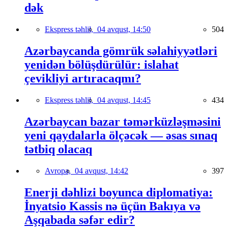
dək
Ekspress təhlil,
04 avqust, 14:50
504
Azərbaycanda gömrük səlahiyyətləri
yenidən bölüşdürülür: islahat
çevikliyi artıracaqmı?
Ekspress təhlil,
04 avqust, 14:45
434
Azərbaycan bazar təmərküzləşməsini
yeni qaydalarla ölçəcək — əsas sınaq
tətbiq olacaq
Avropa,
04 avqust, 14:42
397
Enerji dəhlizi boyunca diplomatiya:
İnyatsio Kassis nə üçün Bakıya və
Aşqabada səfər edir?