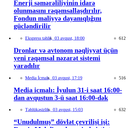
Enerji səmərəliliyinin idarə
olunmasını rəqəmsallaşdırılır,
Fondun maliyyə dayanıqlığını
gücləndirilir
Ekspress təhlil,
03 avqust, 18:00
612
Dronlar və avtonom nəqliyyat üçün
yeni rəqəmsal nəzarət sistemi
yaradılır
Media İcmalı,
03 avqust, 17:19
516
Media icmalı: İyulun 31-i saat 16:00-
dan avqustun 3-ü saat 16:00-dək
Təhlükəsizlik,
03 avqust, 15:03
632
“Unudulmuş” dövlət çevrilişi işi: