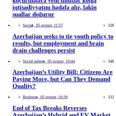
köçürmələrə yeni limitlər kölgə
iqtisadiyyatını hədəfə alır, lakin
suallar doğurur
Social,
05 avqust, 11:57
328
Azerbaijan seeks to tie youth policy to
results, but employment and brain
drain challenges persist
Social sphere,
05 avqust, 10:44
348
Azerbaijan’s Utility Bill: Citizens Are
Paying More, but Can They Demand
Quality?
Business,
05 avqust, 10:39
332
End of Tax Breaks Reverses
Azerbaijan’s Hybrid and EV Market