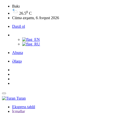
Bakı
0
26.5
C
Cümə axşamı, 6 Avqust 2026
Daxil ol
Abunə
Əlaqə
Turan
Ekspress təhlil
İcmallar