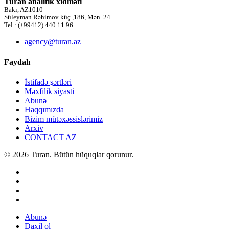
Turan analitik xidməti
Bakı, AZ1010
Süleyman Rəhimov küç.,186, Mən. 24
Tel.: (+99412) 440 11 96
agency@turan.az
Faydalı
İstifadə şərtləri
Məxfilik siyasti
Abunə
Haqqımızda
Bizim mütəxəssislərimiz
Arxiv
CONTACT AZ
© 2026 Turan. Bütün hüquqlar qorunur.
Abunə
Daxil ol