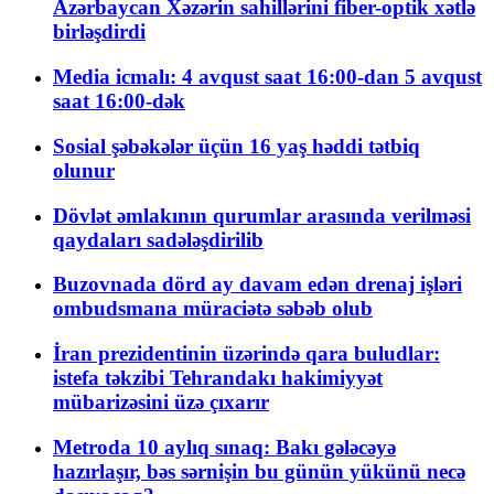
Azərbaycan Xəzərin sahillərini fiber-optik xətlə
birləşdirdi
Media icmalı: 4 avqust saat 16:00-dan 5 avqust
saat 16:00-dək
Sosial şəbəkələr üçün 16 yaş həddi tətbiq
olunur
Dövlət əmlakının qurumlar arasında verilməsi
qaydaları sadələşdirilib
Buzovnada dörd ay davam edən drenaj işləri
ombudsmana müraciətə səbəb olub
İran prezidentinin üzərində qara buludlar:
istefa təkzibi Tehrandakı hakimiyyət
mübarizəsini üzə çıxarır
Metroda 10 aylıq sınaq: Bakı gələcəyə
hazırlaşır, bəs sərnişin bu günün yükünü necə