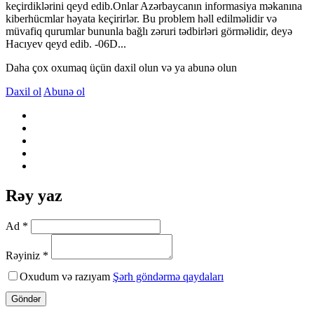
keçirdiklərini qeyd edib.Onlar Azərbaycanın informasiya məkanına
kiberhücmlar həyata keçirirlər. Bu problem həll edilməlidir və
müvafiq qurumlar bununla bağlı zəruri tədbirləri görməlidir, deyə
Hacıyev qeyd edib. -06D...
Daha çox oxumaq üçün daxil olun və ya abunə olun
Daxil ol
Abunə ol
Rəy yaz
Ad *
Rəyiniz *
Oxudum və razıyam
Şərh göndərmə qaydaları
Göndər