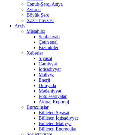
Cənub-Şərqi Asiya
Avropa
Böyük Şərq
Xəzər hövzəsi
Arxiv
Müsahibə
Sual-cavab
Çətin sual
Bizimkiler
Xəbərlər
Siyasət
Cəmiyyət
İqtisadiyyat
Maliyyə
Enerji
Dünyada
Mədəniyyət
Foto sessiyalar
Aktual Reportaj
Buraxılışlar
Bülleten Siyasət
Bülleten İqtisadiyyat
Bülleten Maliyyə
Bülleten Energetika
Söz istəyirəm