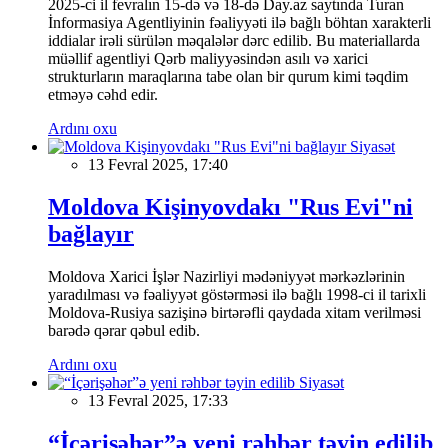
2025-ci il fevralın 15-də və 18-də Day.az saytında Turan
İnformasiya Agentliyinin fəaliyyəti ilə bağlı böhtan xarakterli
iddialar irəli sürülən məqalələr dərc edilib. Bu materiallarda
müəllif agentliyi Qərb maliyyəsindən asılı və xarici
strukturların maraqlarına tabe olan bir qurum kimi təqdim
etməyə cəhd edir.
Ardını oxu
Siyasət
13 Fevral 2025, 17:40
Moldova Kişinyovdakı "Rus Evi"ni
bağlayır
Moldova Xarici İşlər Nazirliyi mədəniyyət mərkəzlərinin
yaradılması və fəaliyyət göstərməsi ilə bağlı 1998-ci il tarixli
Moldova-Rusiya sazişinə birtərəfli qaydada xitam verilməsi
barədə qərar qəbul edib.
Ardını oxu
Siyasət
13 Fevral 2025, 17:33
“İçərişəhər”ə yeni rəhbər təyin edilib