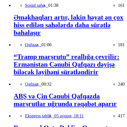
Sosial sahə,
01:38
161
Əməkhaqları artır, lakin həyat ən çox
hiss edilən sahələrdə daha sürətlə
bahalaşır
Qafqaz,
01:06
181
“Tramp marşrutu” reallığa çevrilir:
Ermənistan Cənubi Qafqazı dəyişə
biləcək layihəni sürətləndirir
Qafqaz,
00:32
240
ABŞ və Çin Cənubi Qafqazda
marşrutlar uğrunda rəqabət aparır
Ekspress təhlil,
05 avqust, 18:11
417