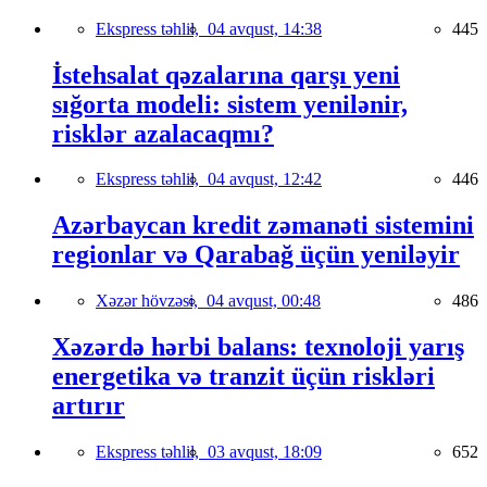
Ekspress təhlil,
04 avqust, 14:38
445
İstehsalat qəzalarına qarşı yeni
sığorta modeli: sistem yenilənir,
risklər azalacaqmı?
Ekspress təhlil,
04 avqust, 12:42
446
Azərbaycan kredit zəmanəti sistemini
regionlar və Qarabağ üçün yeniləyir
Xəzər hövzəsi,
04 avqust, 00:48
486
Xəzərdə hərbi balans: texnoloji yarış
energetika və tranzit üçün riskləri
artırır
Ekspress təhlil,
03 avqust, 18:09
652