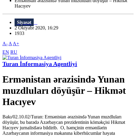
Ermənistan ərazisində Yunan muzdluları döyüşür – Hikmət
Hacıyev
Siyasət
2 Oktyabr 2020, 16:29
1933
A-
A
A+
EN
RU
Turan İnformasiya Agentliyi
Ermənistan ərazisində Yunan
muzdluları döyüşür – Hikmət
Hacıyev
Bakı/02.10.02/Turan: Ermənistan ərazisində Yunan muzdluları
döyüşür, bu barədə Azərbaycan prezidentinin köməkçisi Hikmət
Hacıyev jurnalistlərə bildirib. O, həmçinin ermənilərin
Azərbaycanın informasiya məkanına kiberhücumlar həyata