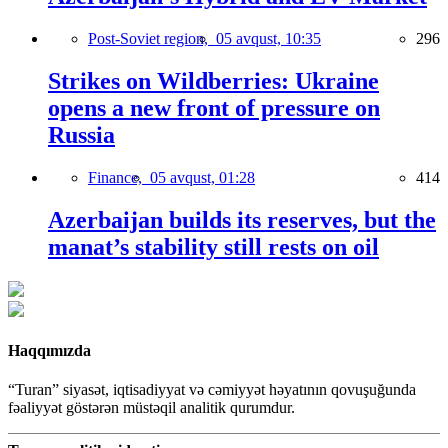
Post-Soviet region,
05 avqust, 10:35
296
Strikes on Wildberries: Ukraine
opens a new front of pressure on
Russia
Finance,
05 avqust, 01:28
414
Azerbaijan builds its reserves, but the
manat’s stability still rests on oil
Haqqımızda
“Turan” siyasət, iqtisadiyyat və cəmiyyət həyatının qovuşuğunda
fəaliyyət göstərən müstəqil analitik qurumdur.