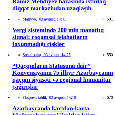
Ramiz Mehdiyev barəsində istintaq
diqqət mərkəzindən uzaqlaşıb
Maliyyə,
03 avqust, 14:41
601
Vergi sistemində 200 min manatlıq
siqnal: rəqəmsal islahatların
toxunmadığı risklər
Sosial sahə,
03 avqust, 14:25
550
“Qaçqınların Statusuna dair”
Konvensiyanın 75 illiyi: Azərbaycanın
qaçqın siyasəti və regional humanitar
çağırışlar
Ekspress təhlil,
03 avqust, 14:18
670
Azərbaycanda kartdan-karta