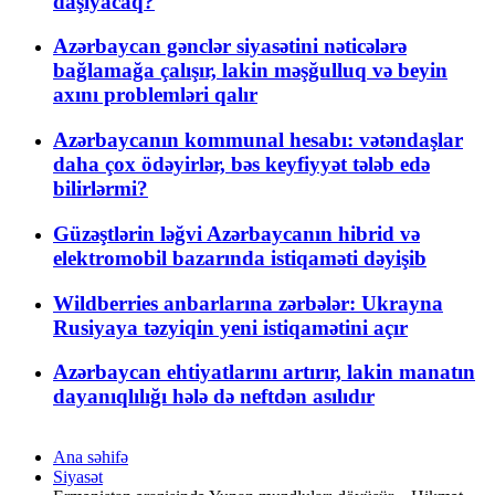
daşıyacaq?
Azərbaycan gənclər siyasətini nəticələrə
bağlamağa çalışır, lakin məşğulluq və beyin
axını problemləri qalır
Azərbaycanın kommunal hesabı: vətəndaşlar
daha çox ödəyirlər, bəs keyfiyyət tələb edə
bilirlərmi?
Güzəştlərin ləğvi Azərbaycanın hibrid və
elektromobil bazarında istiqaməti dəyişib
Wildberries anbarlarına zərbələr: Ukrayna
Rusiyaya təzyiqin yeni istiqamətini açır
Azərbaycan ehtiyatlarını artırır, lakin manatın
dayanıqlılığı hələ də neftdən asılıdır
Ana səhifə
Siyasət