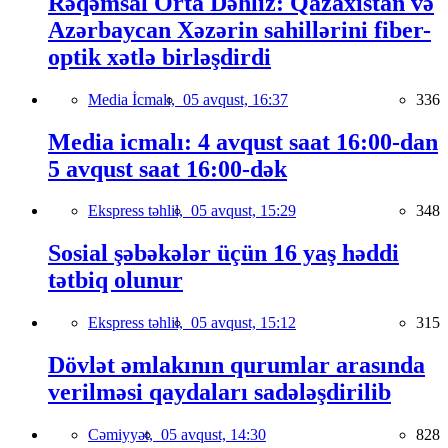
Rəqəmsal Orta Dəhliz: Qazaxıstan və
Azərbaycan Xəzərin sahillərini fiber-
optik xətlə birləşdirdi
Media İcmalı,
05 avqust, 16:37
336
Media icmalı: 4 avqust saat 16:00-dan
5 avqust saat 16:00-dək
Ekspress təhlil,
05 avqust, 15:29
348
Sosial şəbəkələr üçün 16 yaş həddi
tətbiq olunur
Ekspress təhlil,
05 avqust, 15:12
315
Dövlət əmlakının qurumlar arasında
verilməsi qaydaları sadələşdirilib
Cəmiyyət,
05 avqust, 14:30
828