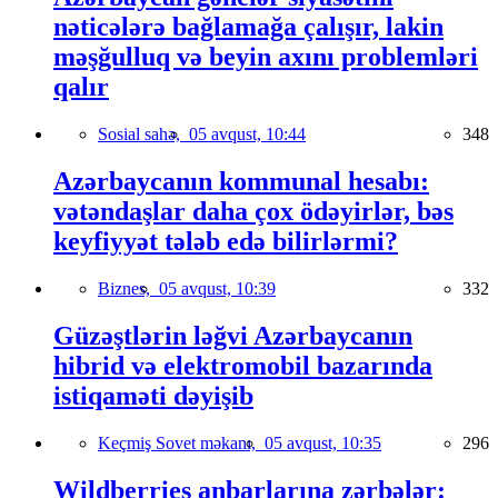
nəticələrə bağlamağa çalışır, lakin
məşğulluq və beyin axını problemləri
qalır
Sosial sahə,
05 avqust, 10:44
348
Azərbaycanın kommunal hesabı:
vətəndaşlar daha çox ödəyirlər, bəs
keyfiyyət tələb edə bilirlərmi?
Biznes,
05 avqust, 10:39
332
Güzəştlərin ləğvi Azərbaycanın
hibrid və elektromobil bazarında
istiqaməti dəyişib
Keçmiş Sovet məkanı,
05 avqust, 10:35
296
Wildberries anbarlarına zərbələr: