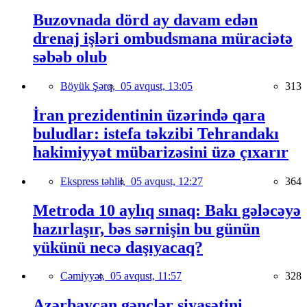
Buzovnada dörd ay davam edən
drenaj işləri ombudsmana müraciətə
səbəb olub
Böyük Şərq,
05 avqust, 13:05
313
İran prezidentinin üzərində qara
buludlar: istefa təkzibi Tehrandakı
hakimiyyət mübarizəsini üzə çıxarır
Ekspress təhlil,
05 avqust, 12:27
364
Metroda 10 aylıq sınaq: Bakı gələcəyə
hazırlaşır, bəs sərnişin bu günün
yükünü necə daşıyacaq?
Cəmiyyət,
05 avqust, 11:57
328
Azərbaycan gənclər siyasətini