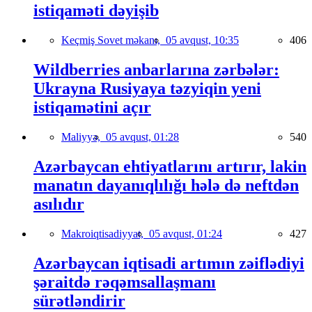
istiqaməti dəyişib
Keçmiş Sovet məkanı,
05 avqust, 10:35
406
Wildberries anbarlarına zərbələr:
Ukrayna Rusiyaya təzyiqin yeni
istiqamətini açır
Maliyyə,
05 avqust, 01:28
540
Azərbaycan ehtiyatlarını artırır, lakin
manatın dayanıqlılığı hələ də neftdən
asılıdır
Makroiqtisadiyyat,
05 avqust, 01:24
427
Azərbaycan iqtisadi artımın zəiflədiyi
şəraitdə rəqəmsallaşmanı
sürətləndirir