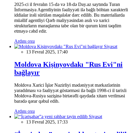
2025-ci il fevralın 15-də və 18-də Day.az saytında Turan
İnformasiya Agentliyinin fəaliyyəti ilə bağlı böhtan xarakterli
iddialar irəli sürülən məqalələr dərc edilib. Bu materiallarda
müəllif agentliyi Qərb maliyyəsindən asılı və xarici
strukturların maraqlarına tabe olan bir qurum kimi təqdim
etməyə cəhd edir.
Ardını oxu
Siyasət
13 Fevral 2025, 17:40
Moldova Kişinyovdakı "Rus Evi"ni
bağlayır
Moldova Xarici İşlər Nazirliyi mədəniyyət mərkəzlərinin
yaradılması və fəaliyyət göstərməsi ilə bağlı 1998-ci il tarixli
Moldova-Rusiya sazişinə birtərəfli qaydada xitam verilməsi
barədə qərar qəbul edib.
Ardını oxu
Siyasət
13 Fevral 2025, 17:33