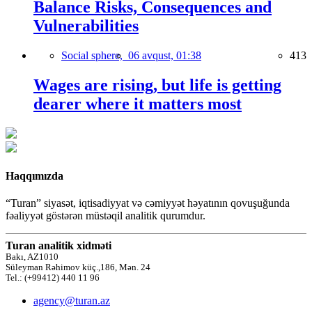
Balance Risks, Consequences and
Vulnerabilities
Social sphere,
06 avqust, 01:38
413
Wages are rising, but life is getting
dearer where it matters most
Haqqımızda
“Turan” siyasət, iqtisadiyyat və cəmiyyət həyatının qovuşuğunda
fəaliyyət göstərən müstəqil analitik qurumdur.
Turan analitik xidməti
Bakı, AZ1010
Süleyman Rəhimov küç.,186, Mən. 24
Tel.: (+99412) 440 11 96
agency@turan.az