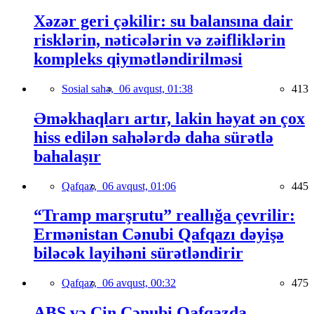
Xəzər geri çəkilir: su balansına dair
risklərin, nəticələrin və zəifliklərin
kompleks qiymətləndirilməsi
Sosial sahə,
06 avqust, 01:38
413
Əməkhaqları artır, lakin həyat ən çox
hiss edilən sahələrdə daha sürətlə
bahalaşır
Qafqaz,
06 avqust, 01:06
445
“Tramp marşrutu” reallığa çevrilir:
Ermənistan Cənubi Qafqazı dəyişə
biləcək layihəni sürətləndirir
Qafqaz,
06 avqust, 00:32
475
ABŞ və Çin Cənubi Qafqazda