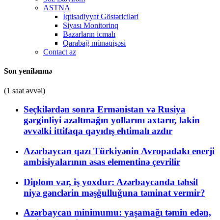
ASTNA
İqtisadiyyat Göstəriciləri
Siyası Monitorinq
Bazarların icmalı
Qarabağ münaqişəsi
Contact az
Son yenilənmə
(1 saat əvvəl)
Seçkilərdən sonra Ermənistan və Rusiya
gərginliyi azaltmağın yollarını axtarır, lakin
əvvəlki ittifaqa qayıdış ehtimalı azdır
Azərbaycan qazı Türkiyənin Avropadakı enerji
ambisiyalarının əsas elementinə çevrilir
Diplom var, iş yoxdur: Azərbaycanda təhsil
niyə gənclərin məşğulluğuna təminat vermir?
Azərbaycan minimumu: yaşamağı təmin edən,