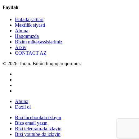
Faydalı
İstifadə şərtləri
Məxfilik siyasti
Abunə
Haqqımızda
Bizim mütəxəssislərimiz
Arxiv
CONTACT AZ
© 2026 Turan. Bütün hüquqlar qorunur.
Abunə
Daxil ol
Bizi facebookda izləyin
Bizə email yazın
Bizi teleqram-da izləyin
Bizi youtube-də izləyin