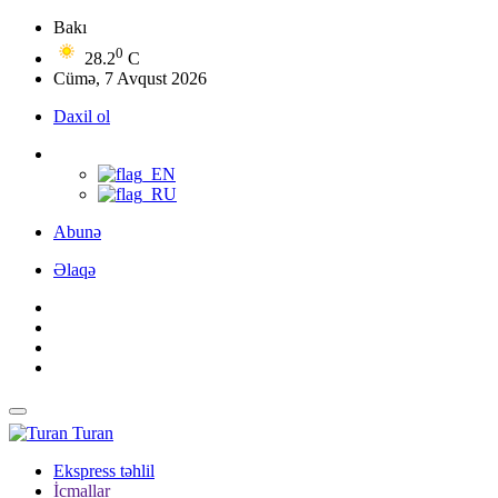
Bakı
0
28.2
C
Cümə, 7 Avqust 2026
Daxil ol
Abunə
Əlaqə
Turan
Ekspress təhlil
İcmallar