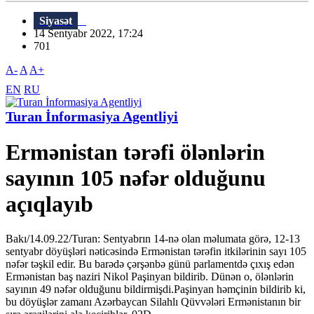
Siyasət
14 Sentyabr 2022, 17:24
701
A-
A
A+
EN
RU
Turan İnformasiya Agentliyi
Ermənistan tərəfi ölənlərin
sayının 105 nəfər olduğunu
açıqlayıb
Bakı/14.09.22/Turan: Sentyabrın 14-nə olan məlumata görə, 12-13
sentyabr döyüşləri nəticəsində Ermənistan tərəfin itkilərinin sayı 105
nəfər təşkil edir. Bu barədə çərşənbə günü parlamentdə çıxış edən
Ermənistan baş naziri Nikol Paşinyan bildirib. Dünən o, ölənlərin
sayının 49 nəfər olduğunu bildirmişdi.Paşinyan həmçinin bildirib ki,
bu döyüşlər zamanı Azərbaycan Silahlı Qüvvələri Ermənistanın bir