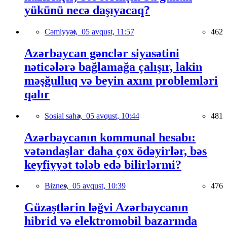
yükünü necə daşıyacaq?
Cəmiyyət,
05 avqust, 11:57
462
Azərbaycan gənclər siyasətini
nəticələrə bağlamağa çalışır, lakin
məşğulluq və beyin axını problemləri
qalır
Sosial sahə,
05 avqust, 10:44
481
Azərbaycanın kommunal hesabı:
vətəndaşlar daha çox ödəyirlər, bəs
keyfiyyət tələb edə bilirlərmi?
Biznes,
05 avqust, 10:39
476
Güzəştlərin ləğvi Azərbaycanın
hibrid və elektromobil bazarında