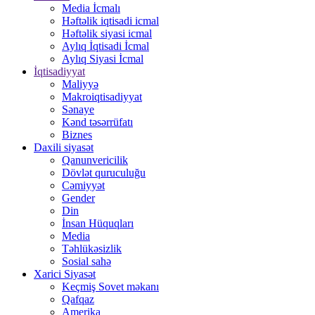
Media İcmalı
Həftəlik iqtisadi icmal
Həftəlik siyasi icmal
Aylıq İqtisadi İcmal
Aylıq Siyasi İcmal
İqtisadiyyat
Maliyyə
Makroiqtisadiyyat
Sənaye
Kənd təsərrüfatı
Biznes
Daxili siyasət
Qanunvericilik
Dövlət quruculuğu
Cəmiyyət
Gender
Din
İnsan Hüquqları
Media
Təhlükəsizlik
Sosial sahə
Xarici Siyasət
Keçmiş Sovet məkanı
Qafqaz
Amerika