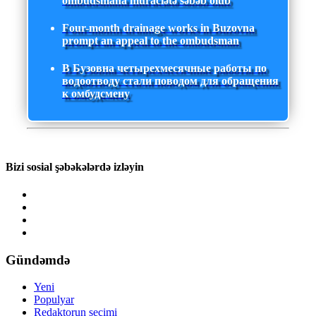
ombudsmana müraciətə səbəb olub
Four-month drainage works in Buzovna
prompt an appeal to the ombudsman
В Бузовна четырехмесячные работы по
водоотводу стали поводом для обращения
к омбудсмену
Bizi sosial şəbəkələrdə izləyin
Gündəmdə
Yeni
Populyar
Redaktorun seçimi