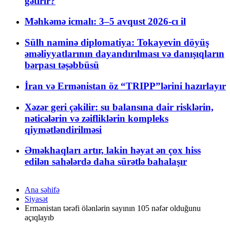
gətirir?
Məhkəmə icmalı: 3–5 avqust 2026-cı il
Sülh naminə diplomatiya: Tokayevin döyüş
əməliyyatlarının dayandırılması və danışıqların
bərpası təşəbbüsü
İran və Ermənistan öz “TRIPP”lərini hazırlayır
Xəzər geri çəkilir: su balansına dair risklərin,
nəticələrin və zəifliklərin kompleks
qiymətləndirilməsi
Əməkhaqları artır, lakin həyat ən çox hiss
edilən sahələrdə daha sürətlə bahalaşır
Ana səhifə
Siyasət
Ermənistan tərəfi ölənlərin sayının 105 nəfər olduğunu
açıqlayıb