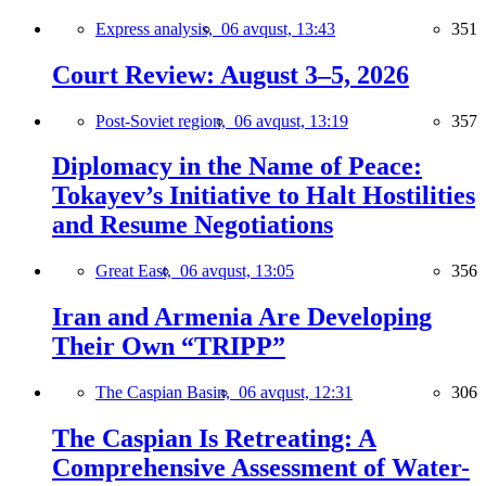
Express analysis,
06 avqust, 13:43
351
Court Review: August 3–5, 2026
Post-Soviet region,
06 avqust, 13:19
357
Diplomacy in the Name of Peace:
Tokayev’s Initiative to Halt Hostilities
and Resume Negotiations
Great East,
06 avqust, 13:05
356
Iran and Armenia Are Developing
Their Own “TRIPP”
The Caspian Basin,
06 avqust, 12:31
306
The Caspian Is Retreating: A
Comprehensive Assessment of Water-