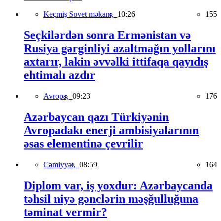
Keçmiş Sovet məkanı,
10:26
155
Seçkilərdən sonra Ermənistan və
Rusiya gərginliyi azaltmağın yollarını
axtarır, lakin əvvəlki ittifaqa qayıdış
ehtimalı azdır
Avropa,
09:23
176
Azərbaycan qazı Türkiyənin
Avropadakı enerji ambisiyalarının
əsas elementinə çevrilir
Cəmiyyət,
08:59
164
Diplom var, iş yoxdur: Azərbaycanda
təhsil niyə gənclərin məşğulluğuna
təminat vermir?