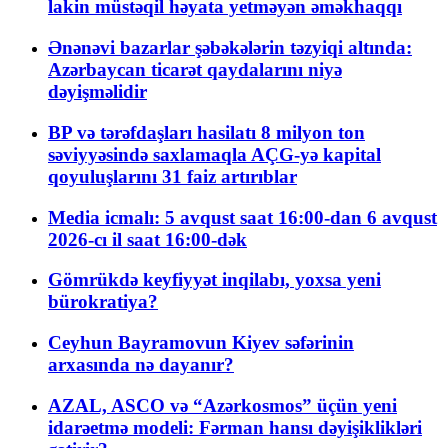
lakin müstəqil həyata yetməyən əməkhaqqı
Ənənəvi bazarlar şəbəkələrin təzyiqi altında:
Azərbaycan ticarət qaydalarını niyə
dəyişməlidir
BP və tərəfdaşları hasilatı 8 milyon ton
səviyyəsində saxlamaqla AÇG-yə kapital
qoyuluşlarını 31 faiz artırıblar
Media icmalı: 5 avqust saat 16:00-dan 6 avqust
2026-cı il saat 16:00-dək
Gömrükdə keyfiyyət inqilabı, yoxsa yeni
bürokratiya?
Ceyhun Bayramovun Kiyev səfərinin
arxasında nə dayanır?
AZAL, ASCO və “Azərkosmos” üçün yeni
idarəetmə modeli: Fərman hansı dəyişiklikləri