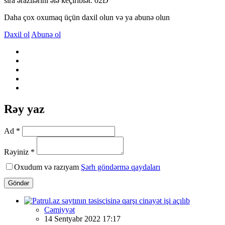
sıra ərazilərini ələ keçiriblər. 02D
Daha çox oxumaq üçün daxil olun və ya abunə olun
Daxil ol
Abunə ol
Rəy yaz
Ad *
Rəyiniz *
Oxudum və razıyam
Şərh göndərmə qaydaları
Göndər
Cəmiyyət
14 Sentyabr 2022 17:17