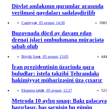
Dövlət əmlakının qurumlar arasında
verilməsi qaydaları sadələşdirilib
Cəmiyyət,
05 avqust, 14:30
1081
Buzovnada dörd ay davam edən
drenaj işləri ombudsmana müraciətə
səbəb olub
Böyük Şərq,
05 avqust, 13:05
444
İran prezidentinin üzərində qara
buludlar: istefa təkzibi Tehrandakı
hakimiyyət mübarizəsini üzə çıxarır
Ekspress təhlil,
05 avqust, 12:27
521
Metroda 10 aylıq sınaq: Bakı gələcəyə
hazırlaşır, bəs sərnişin bu günün