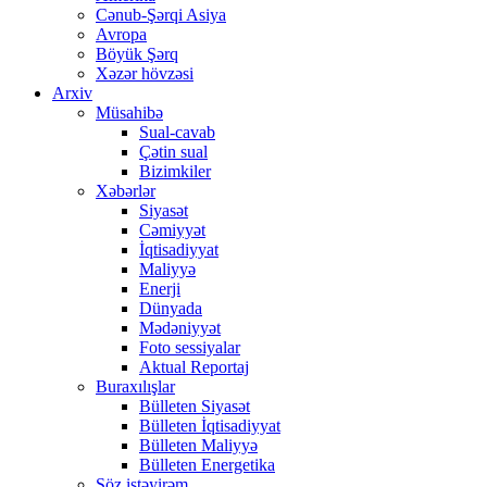
Cənub-Şərqi Asiya
Avropa
Böyük Şərq
Xəzər hövzəsi
Arxiv
Müsahibə
Sual-cavab
Çətin sual
Bizimkiler
Xəbərlər
Siyasət
Cəmiyyət
İqtisadiyyat
Maliyyə
Enerji
Dünyada
Mədəniyyət
Foto sessiyalar
Aktual Reportaj
Buraxılışlar
Bülleten Siyasət
Bülleten İqtisadiyyat
Bülleten Maliyyə
Bülleten Energetika
Söz istəyirəm