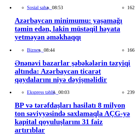
Sosial sahə,
08:53
162
Azərbaycan minimumu: yaşamağı
təmin edən, lakin müstəqil həyata
yetməyən əməkhaqqı
Biznes,
08:44
166
Ənənəvi bazarlar şəbəkələrin təzyiqi
altında: Azərbaycan ticarət
qaydalarını niyə dəyişməlidir
Ekspress təhlil,
00:03
239
BP və tərəfdaşları hasilatı 8 milyon
ton səviyyəsində saxlamaqla AÇG-yə
kapital qoyuluşlarını 31 faiz
artırıblar