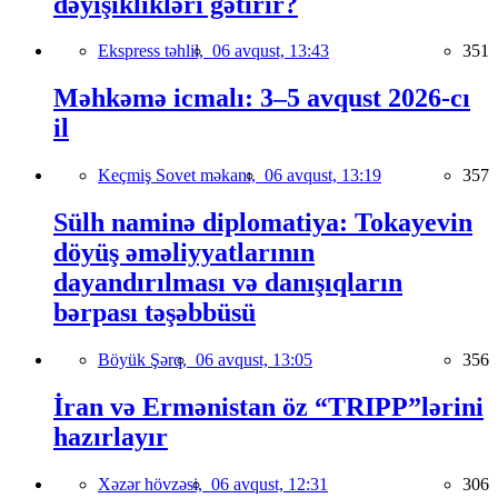
dəyişiklikləri gətirir?
Ekspress təhlil,
06 avqust, 13:43
351
Məhkəmə icmalı: 3–5 avqust 2026-cı
il
Keçmiş Sovet məkanı,
06 avqust, 13:19
357
Sülh naminə diplomatiya: Tokayevin
döyüş əməliyyatlarının
dayandırılması və danışıqların
bərpası təşəbbüsü
Böyük Şərq,
06 avqust, 13:05
356
İran və Ermənistan öz “TRIPP”lərini
hazırlayır
Xəzər hövzəsi,
06 avqust, 12:31
306