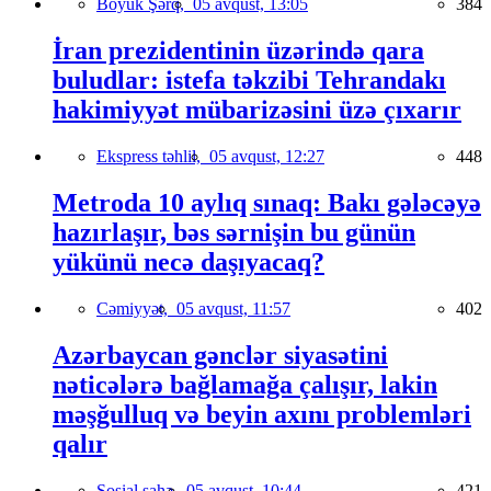
Böyük Şərq,
05 avqust, 13:05
384
İran prezidentinin üzərində qara
buludlar: istefa təkzibi Tehrandakı
hakimiyyət mübarizəsini üzə çıxarır
Ekspress təhlil,
05 avqust, 12:27
448
Metroda 10 aylıq sınaq: Bakı gələcəyə
hazırlaşır, bəs sərnişin bu günün
yükünü necə daşıyacaq?
Cəmiyyət,
05 avqust, 11:57
402
Azərbaycan gənclər siyasətini
nəticələrə bağlamağa çalışır, lakin
məşğulluq və beyin axını problemləri
qalır
Sosial sahə,
05 avqust, 10:44
421