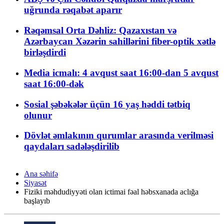
uğrunda rəqabət aparır
Rəqəmsal Orta Dəhliz: Qazaxıstan və
Azərbaycan Xəzərin sahillərini fiber-optik xətlə
birləşdirdi
Media icmalı: 4 avqust saat 16:00-dan 5 avqust
saat 16:00-dək
Sosial şəbəkələr üçün 16 yaş həddi tətbiq
olunur
Dövlət əmlakının qurumlar arasında verilməsi
qaydaları sadələşdirilib
Ana səhifə
Siyasət
Fiziki məhdudiyyəti olan ictimai fəal həbsxanada aclığa
başlayıb