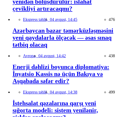
yenidən bölüşdürülür: islahat
çevikliyi artıracaqmı?
Ekspress təhlil,
04 avqust, 14:45
476
Azərbaycan bazar təmərküzləşməsini
yeni qaydalarla ölçəcək — əsas sınaq
tətbiq olacaq
Avropa,
04 avqust, 14:42
438
Enerji dəhlizi boyunca diplomatiya:
İnyatsio Kassis nə üçün Bakıya və
Aşqabada səfər edir?
Ekspress təhlil,
04 avqust, 14:38
499
İstehsalat qəzalarına qarşı yeni
sığorta modeli: sistem yenilənir,