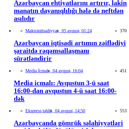
Azərbaycan ehtiyatlarını artırır, lakin
manatın dayanıqlılığı hələ də neftdən
asılıdır
Makroiqtisadiyyat,
05 avqust, 01:24
370
Azərbaycan iqtisadi artımın zəiflədiyi
şəraitdə rəqəmsallaşmanı
sürətləndirir
Media İcmalı,
04 avqust, 16:04
451
Media icmalı: Avqustun 3-ü saat
16:00-dan avqustun 4-ü saat 16:00-
dək
Ekspress təhlil,
04 avqust, 14:50
553
Azərbaycanda gömrük səlahiyyətləri