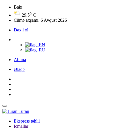
Bakı
0
29.5
C
Cümə axşamı, 6 Avqust 2026
Daxil ol
Abunə
Əlaqə
Turan
Ekspress təhlil
İcmallar