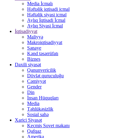
Media İcmalı
Həftəlik iqtisadi icmal
Həftəlik siyasi icmal
Aylıq İqtisadi İcmal
Aylıq Siyasi İcmal
İqtisadiyyat
Maliyyə
Makroiqtisadiyyat
Sənaye
Kənd təsərrüfatı
Biznes
Daxili siyasət
Qanunvericilik
Dövlət quruculuğu
Cəmiyyət
Gender
Din
İnsan Hüquqları
Media
Təhlükəsizlik
Sosial sahə
Xarici Siyasət
Keçmiş Sovet məkanı
Qafqaz
Amerika