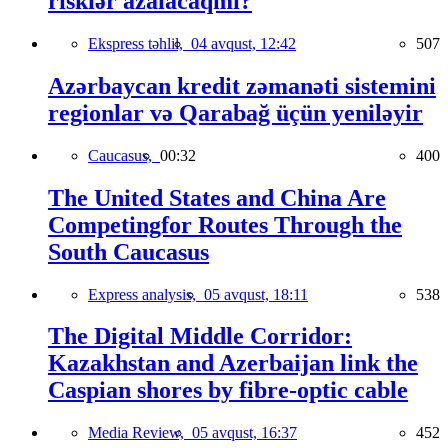
risklər azalacaqmı?
Ekspress təhlil,
04 avqust, 12:42
507
Azərbaycan kredit zəmanəti sistemini
regionlar və Qarabağ üçün yeniləyir
Caucasus,
00:32
400
The United States and China Are
Competingfor Routes Through the
South Caucasus
Express analysis,
05 avqust, 18:11
538
The Digital Middle Corridor:
Kazakhstan and Azerbaijan link the
Caspian shores by fibre-optic cable
Media Review,
05 avqust, 16:37
452