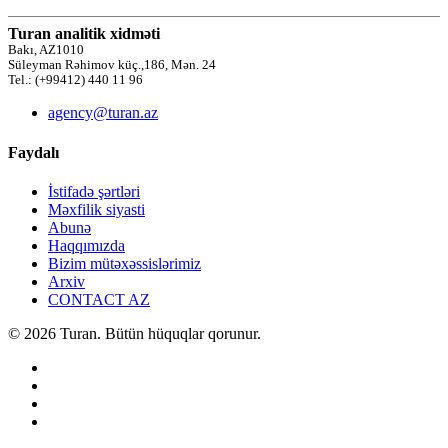
Turan analitik xidməti
Bakı, AZ1010
Süleyman Rəhimov küç.,186, Mən. 24
Tel.: (+99412) 440 11 96
agency@turan.az
Faydalı
İstifadə şərtləri
Məxfilik siyasti
Abunə
Haqqımızda
Bizim mütəxəssislərimiz
Arxiv
CONTACT AZ
© 2026 Turan. Bütün hüquqlar qorunur.