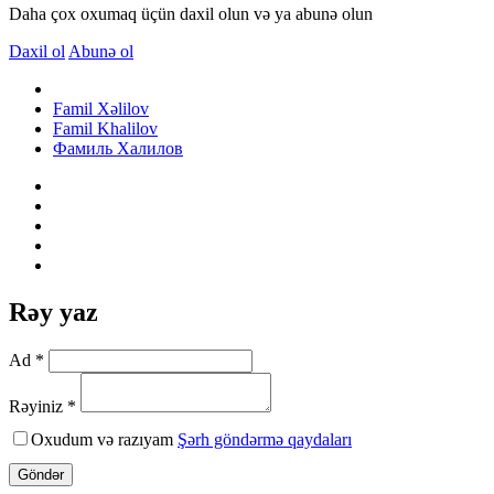
Daha çox oxumaq üçün daxil olun və ya abunə olun
Daxil ol
Abunə ol
Famil Xəlilov
Famil Khalilov
Фамиль Халилов
Rəy yaz
Ad *
Rəyiniz *
Oxudum və razıyam
Şərh göndərmə qaydaları
Göndər