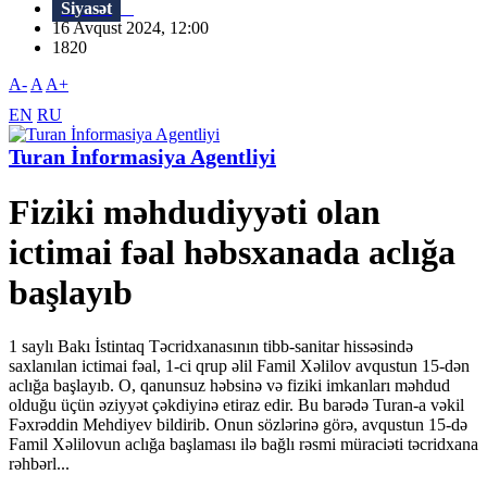
Siyasət
16 Avqust 2024, 12:00
1820
A-
A
A+
EN
RU
Turan İnformasiya Agentliyi
Fiziki məhdudiyyəti olan
ictimai fəal həbsxanada aclığa
başlayıb
1 saylı Bakı İstintaq Təcridxanasının tibb-sanitar hissəsində
saxlanılan ictimai fəal, 1-ci qrup əlil Famil Xəlilov avqustun 15-dən
aclığa başlayıb. O, qanunsuz həbsinə və fiziki imkanları məhdud
olduğu üçün əziyyət çəkdiyinə etiraz edir. Bu barədə Turan-a vəkil
Fəxrəddin Mehdiyev bildirib. Onun sözlərinə görə, avqustun 15-də
Famil Xəlilovun aclığa başlaması ilə bağlı rəsmi müraciəti təcridxana
rəhbərl...