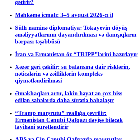
gətirir?
Məhkəmə icmalı: 3–5 avqust 2026-cı il
Sülh naminə diplomatiya: Tokayevin döyüş
əməliyyatlarının dayandırılması və danışıqların
bərpası təşəbbüsü
İran və Ermənistan öz “TRIPP”lərini hazırlayır
Xəzər geri çəkilir: su balansına dair risklərin,
nəticələrin və zəifliklərin kompleks
qiymətləndirilməsi
Əməkhaqları artır, lakin həyat ən çox hiss
edilən sahələrdə daha sürətlə bahalaşır
“Tramp marşrutu” reallığa çevrilir:
Ermənistan Cənubi Qafqazı dəyişə biləcək
layihəni sürətləndirir
ABŞ və Çin Cənubi Qafqazda marşrutlar