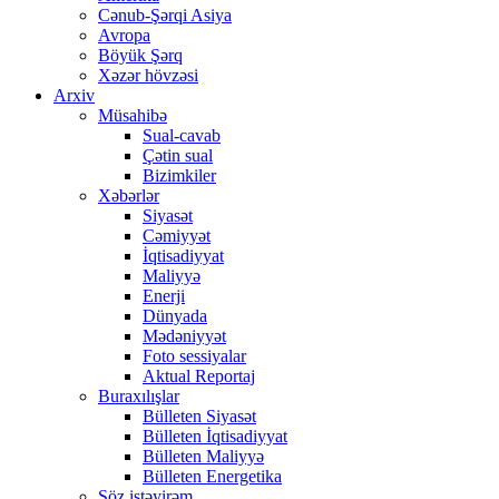
Cənub-Şərqi Asiya
Avropa
Böyük Şərq
Xəzər hövzəsi
Arxiv
Müsahibə
Sual-cavab
Çətin sual
Bizimkiler
Xəbərlər
Siyasət
Cəmiyyət
İqtisadiyyat
Maliyyə
Enerji
Dünyada
Mədəniyyət
Foto sessiyalar
Aktual Reportaj
Buraxılışlar
Bülleten Siyasət
Bülleten İqtisadiyyat
Bülleten Maliyyə
Bülleten Energetika
Söz istəyirəm