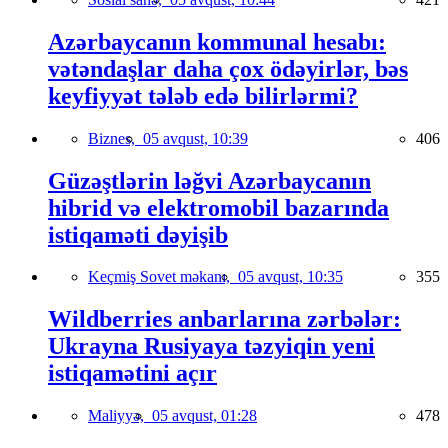
Azərbaycanın kommunal hesabı:
vətəndaşlar daha çox ödəyirlər, bəs
keyfiyyət tələb edə bilirlərmi?
Biznes,
05 avqust, 10:39
406
Güzəştlərin ləğvi Azərbaycanın
hibrid və elektromobil bazarında
istiqaməti dəyişib
Keçmiş Sovet məkanı,
05 avqust, 10:35
355
Wildberries anbarlarına zərbələr:
Ukrayna Rusiyaya təzyiqin yeni
istiqamətini açır
Maliyyə,
05 avqust, 01:28
478