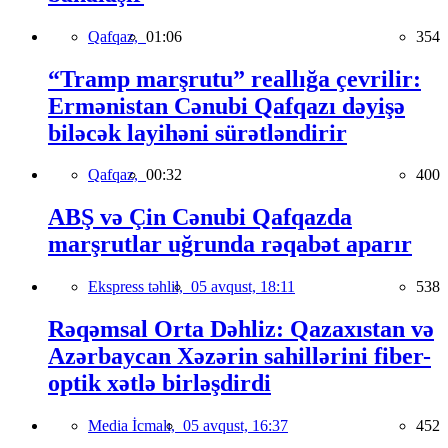
Qafqaz,
01:06
354
“Tramp marşrutu” reallığa çevrilir:
Ermənistan Cənubi Qafqazı dəyişə
biləcək layihəni sürətləndirir
Qafqaz,
00:32
400
ABŞ və Çin Cənubi Qafqazda
marşrutlar uğrunda rəqabət aparır
Ekspress təhlil,
05 avqust, 18:11
538
Rəqəmsal Orta Dəhliz: Qazaxıstan və
Azərbaycan Xəzərin sahillərini fiber-
optik xətlə birləşdirdi
Media İcmalı,
05 avqust, 16:37
452