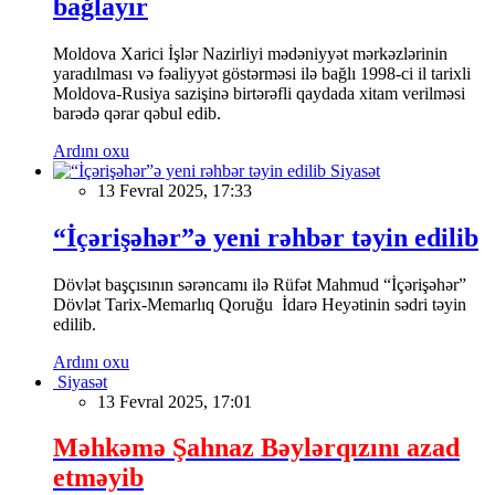
bağlayır
Moldova Xarici İşlər Nazirliyi mədəniyyət mərkəzlərinin
yaradılması və fəaliyyət göstərməsi ilə bağlı 1998-ci il tarixli
Moldova-Rusiya sazişinə birtərəfli qaydada xitam verilməsi
barədə qərar qəbul edib.
Ardını oxu
Siyasət
13 Fevral 2025, 17:33
“İçərişəhər”ə yeni rəhbər təyin edilib
Dövlət başçısının sərəncamı ilə Rüfət Mahmud “İçərişəhər”
Dövlət Tarix-Memarlıq Qoruğu İdarə Heyətinin sədri təyin
edilib.
Ardını oxu
Siyasət
13 Fevral 2025, 17:01
Məhkəmə Şahnaz Bəylərqızını azad
etməyib