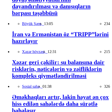
dayandırılması və danışıqların
bərpası təşəbbüsü
Böyük Şərq,
13:05
234
İran və Ermənistan öz “TRIPP”lərini
hazırlayır
Xəzər hövzəsi,
12:31
215
Xəzər geri çəkilir: su balansına dair
risklərin, nəticələrin və zəifliklərin
kompleks qiymətləndirilməsi
Sosial sahə,
01:38
326
Əməkhaqları artır, lakin həyat ən çox
hiss edilən sahələrdə daha sürətlə
bahalaşır