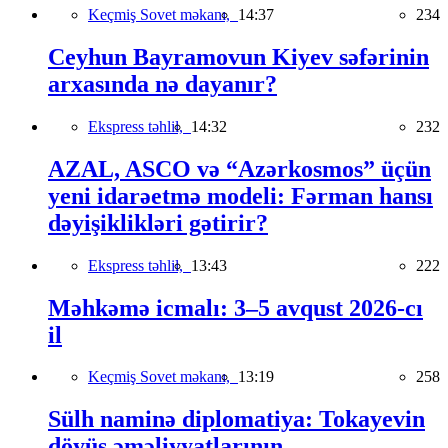
Keçmiş Sovet məkanı,
14:37
234
Ceyhun Bayramovun Kiyev səfərinin
arxasında nə dayanır?
Ekspress təhlil,
14:32
232
AZAL, ASCO və “Azərkosmos” üçün
yeni idarəetmə modeli: Fərman hansı
dəyişiklikləri gətirir?
Ekspress təhlil,
13:43
222
Məhkəmə icmalı: 3–5 avqust 2026-cı
il
Keçmiş Sovet məkanı,
13:19
258
Sülh naminə diplomatiya: Tokayevin
döyüş əməliyyatlarının