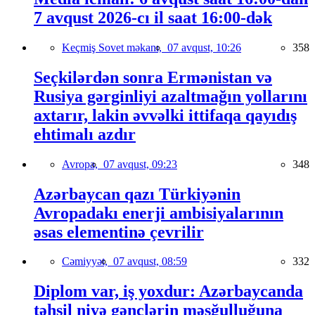
7 avqust 2026-cı il saat 16:00-dək
Keçmiş Sovet məkanı,
07 avqust, 10:26
358
Seçkilərdən sonra Ermənistan və
Rusiya gərginliyi azaltmağın yollarını
axtarır, lakin əvvəlki ittifaqa qayıdış
ehtimalı azdır
Avropa,
07 avqust, 09:23
348
Azərbaycan qazı Türkiyənin
Avropadakı enerji ambisiyalarının
əsas elementinə çevrilir
Cəmiyyət,
07 avqust, 08:59
332
Diplom var, iş yoxdur: Azərbaycanda
təhsil niyə gənclərin məşğulluğuna