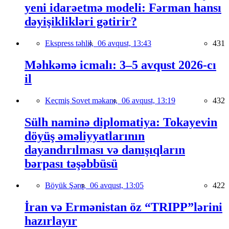
yeni idarəetmə modeli: Fərman hansı
dəyişiklikləri gətirir?
Ekspress təhlil,
06 avqust, 13:43
431
Məhkəmə icmalı: 3–5 avqust 2026-cı
il
Keçmiş Sovet məkanı,
06 avqust, 13:19
432
Sülh naminə diplomatiya: Tokayevin
döyüş əməliyyatlarının
dayandırılması və danışıqların
bərpası təşəbbüsü
Böyük Şərq,
06 avqust, 13:05
422
İran və Ermənistan öz “TRIPP”lərini
hazırlayır