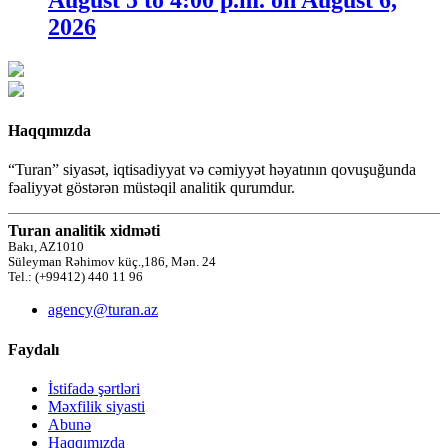
2026
Haqqımızda
“Turan” siyasət, iqtisadiyyat və cəmiyyət həyatının qovuşuğunda
fəaliyyət göstərən müstəqil analitik qurumdur.
Turan analitik xidməti
Bakı, AZ1010
Süleyman Rəhimov küç.,186, Mən. 24
Tel.: (+99412) 440 11 96
agency@turan.az
Faydalı
İstifadə şərtləri
Məxfilik siyasti
Abunə
Haqqımızda