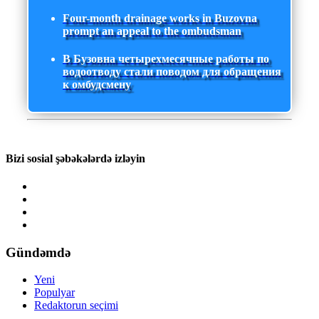
Four-month drainage works in Buzovna
prompt an appeal to the ombudsman
В Бузовна четырехмесячные работы по
водоотводу стали поводом для обращения
к омбудсмену
Bizi sosial şəbəkələrdə izləyin
Gündəmdə
Yeni
Populyar
Redaktorun seçimi