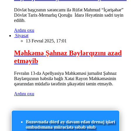
Dövlət başçısının sərəncamı ilə Rüfət Mahmud “İçərişəhər”
Dövlət Tarix-Memarlıq Qoruğu İdarə Heyətinin sədri təyin
edilib.
Ardını oxu
Siyasət
13 Fevral 2025, 17:01
Məhkəmə Şahnaz Bəylərqızını azad
etməyib
Fevralın 13-də Apellyasiya Məhkəməsi jurnalist Şahnaz
Bəylərqızının həbsilə bağlı Xətai Rayon Məhkəməsinin
qərarından müdafiə tərəfinin şikayətini təmin etməyib.
Ardını oxu
Buzovnada dörd ay davam edən drenaj işləri
ombudsmana müraciətə səbəb olub