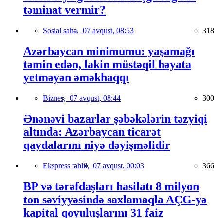
təminat vermir?
Sosial sahə,
07 avqust, 08:53
318
Azərbaycan minimumu: yaşamağı
təmin edən, lakin müstəqil həyata
yetməyən əməkhaqqı
Biznes,
07 avqust, 08:44
300
Ənənəvi bazarlar şəbəkələrin təzyiqi
altında: Azərbaycan ticarət
qaydalarını niyə dəyişməlidir
Ekspress təhlil,
07 avqust, 00:03
366
BP və tərəfdaşları hasilatı 8 milyon
ton səviyyəsində saxlamaqla AÇG-yə
kapital qoyuluşlarını 31 faiz