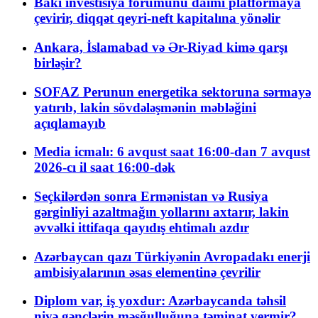
Bakı investisiya forumunu daimi platformaya
çevirir, diqqət qeyri-neft kapitalına yönəlir
Ankara, İslamabad və Ər-Riyad kimə qarşı
birləşir?
SOFAZ Perunun energetika sektoruna sərmayə
yatırıb, lakin sövdələşmənin məbləğini
açıqlamayıb
Media icmalı: 6 avqust saat 16:00-dan 7 avqust
2026-cı il saat 16:00-dək
Seçkilərdən sonra Ermənistan və Rusiya
gərginliyi azaltmağın yollarını axtarır, lakin
əvvəlki ittifaqa qayıdış ehtimalı azdır
Azərbaycan qazı Türkiyənin Avropadakı enerji
ambisiyalarının əsas elementinə çevrilir
Diplom var, iş yoxdur: Azərbaycanda təhsil
niyə gənclərin məşğulluğuna təminat vermir?