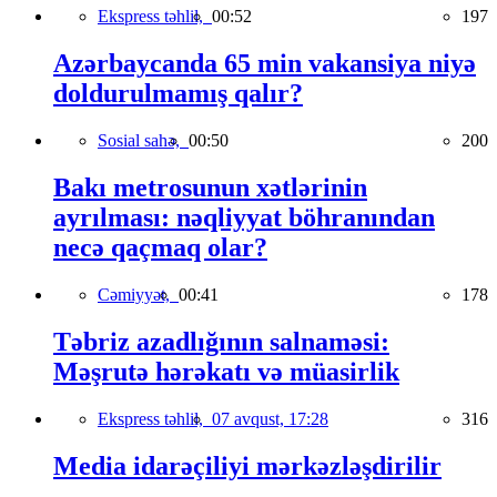
Ekspress təhlil,
00:52
197
Azərbaycanda 65 min vakansiya niyə
doldurulmamış qalır?
Sosial sahə,
00:50
200
Bakı metrosunun xətlərinin
ayrılması: nəqliyyat böhranından
necə qaçmaq olar?
Cəmiyyət,
00:41
178
Təbriz azadlığının salnaməsi:
Məşrutə hərəkatı və müasirlik
Ekspress təhlil,
07 avqust, 17:28
316
Media idarəçiliyi mərkəzləşdirilir