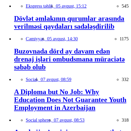
Ekspress təhlil,
05 avqust, 15:12
545
Dövlət əmlakının qurumlar arasında
verilməsi qaydaları sadələşdirilib
Cəmiyyət,
05 avqust, 14:30
1175
Buzovnada dörd ay davam edən
drenaj işləri ombudsmana müraciətə
səbəb olub
Social,
07 avqust, 08:59
332
A Diploma but No Job: Why
Education Does Not Guarantee Youth
Employment in Azerbaijan
Social sphere,
07 avqust, 08:53
318