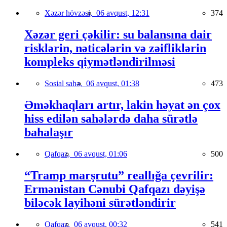
Xəzər hövzəsi,
06 avqust, 12:31
374
Xəzər geri çəkilir: su balansına dair
risklərin, nəticələrin və zəifliklərin
kompleks qiymətləndirilməsi
Sosial sahə,
06 avqust, 01:38
473
Əməkhaqları artır, lakin həyat ən çox
hiss edilən sahələrdə daha sürətlə
bahalaşır
Qafqaz,
06 avqust, 01:06
500
“Tramp marşrutu” reallığa çevrilir:
Ermənistan Cənubi Qafqazı dəyişə
biləcək layihəni sürətləndirir
Qafqaz,
06 avqust, 00:32
541