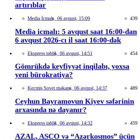
artırıblar
Media İcmalı,
06 avqust, 15:09
439
Media icmalı: 5 avqust saat 16:00-dan
6 avqust 2026-cı il saat 16:00-dək
Ekspress təhlil,
06 avqust, 14:51
454
Gömrükdə keyfiyyət inqilabı, yoxsa
yeni bürokratiya?
Keçmiş Sovet məkanı,
06 avqust, 14:37
489
Ceyhun Bayramovun Kiyev səfərinin
arxasında nə dayanır?
Ekspress təhlil,
06 avqust, 14:32
459
AZAL, ASCO və “Azərkosmos” üçün