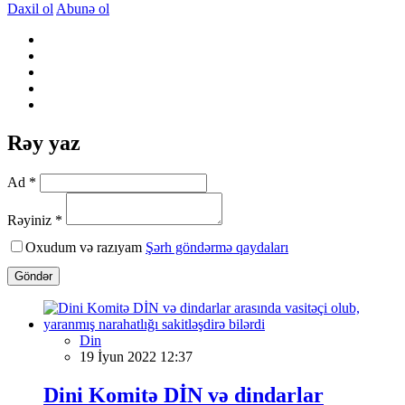
Daxil ol
Abunə ol
Rəy yaz
Ad *
Rəyiniz *
Oxudum və razıyam
Şərh göndərmə qaydaları
Göndər
Din
19 İyun 2022 12:37
Dini Komitə DİN və dindarlar