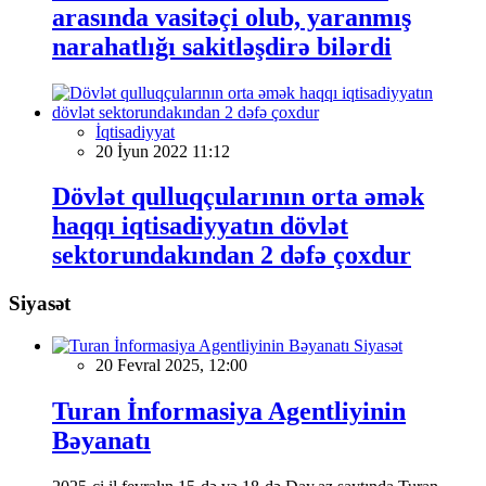
arasında vasitəçi olub, yaranmış
narahatlığı sakitləşdirə bilərdi
İqtisadiyyat
20 İyun 2022 11:12
Dövlət qulluqçularının orta əmək
haqqı iqtisadiyyatın dövlət
sektorundakından 2 dəfə çoxdur
Siyasət
Siyasət
20 Fevral 2025, 12:00
Turan İnformasiya Agentliyinin
Bəyanatı