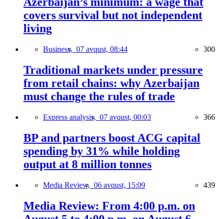
Azerbaijan’s minimum: a wage that
covers survival but not independent
living
Business,
07 avqust, 08:44
300
Traditional markets under pressure
from retail chains: why Azerbaijan
must change the rules of trade
Express analysis,
07 avqust, 00:03
366
BP and partners boost ACG capital
spending by 31% while holding
output at 8 million tonnes
Media Review,
06 avqust, 15:09
439
Media Review: From 4:00 p.m. on
August 5 to 4:00 p.m. on August 6,