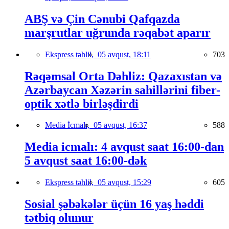
ABŞ və Çin Cənubi Qafqazda
marşrutlar uğrunda rəqabət aparır
Ekspress təhlil,
05 avqust, 18:11
703
Rəqəmsal Orta Dəhliz: Qazaxıstan və
Azərbaycan Xəzərin sahillərini fiber-
optik xətlə birləşdirdi
Media İcmalı,
05 avqust, 16:37
588
Media icmalı: 4 avqust saat 16:00-dan
5 avqust saat 16:00-dək
Ekspress təhlil,
05 avqust, 15:29
605
Sosial şəbəkələr üçün 16 yaş həddi
tətbiq olunur