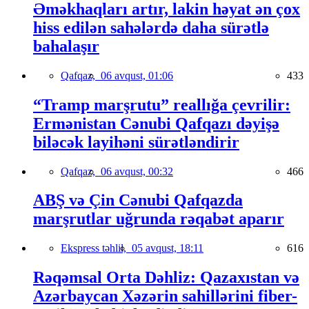
Əməkhaqları artır, lakin həyat ən çox
hiss edilən sahələrdə daha sürətlə
bahalaşır
Qafqaz,
06 avqust, 01:06
433
“Tramp marşrutu” reallığa çevrilir:
Ermənistan Cənubi Qafqazı dəyişə
biləcək layihəni sürətləndirir
Qafqaz,
06 avqust, 00:32
466
ABŞ və Çin Cənubi Qafqazda
marşrutlar uğrunda rəqabət aparır
Ekspress təhlil,
05 avqust, 18:11
616
Rəqəmsal Orta Dəhliz: Qazaxıstan və
Azərbaycan Xəzərin sahillərini fiber-