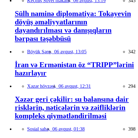
Keçmiş Sovet məkanı,
06 avqust, 13:19
345
Sülh naminə diplomatiya: Tokayevin
döyüş əməliyyatlarının
dayandırılması və danışıqların
bərpası təşəbbüsü
Böyük Şərq,
06 avqust, 13:05
342
İran və Ermənistan öz “TRIPP”lərini
hazırlayır
Xəzər hövzəsi,
06 avqust, 12:31
294
Xəzər geri çəkilir: su balansına dair
risklərin, nəticələrin və zəifliklərin
kompleks qiymətləndirilməsi
Sosial sahə,
06 avqust, 01:38
398