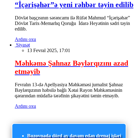
“İçərişəhər”ə yeni rəhbər təyin edilib
Dövlət başçısının sərəncamı ilə Rüfət Mahmud “İçərişəhər”
Dövlət Tarix-Memarlıq Qoruğu İdarə Heyətinin sədri təyin
edilib.
Ardını oxu
Siyasət
13 Fevral 2025, 17:01
Məhkəmə Şahnaz Bəylərqızını azad
etməyib
Fevralın 13-də Apellyasiya Məhkəməsi jurnalist Şahnaz
Bəylərqızının həbsilə bağlı Xətai Rayon Məhkəməsinin
qərarından müdafiə tərəfinin şikayətini təmin etməyib.
Ardını oxu
Buzovnada dörd ay davam edən drenaj işləri