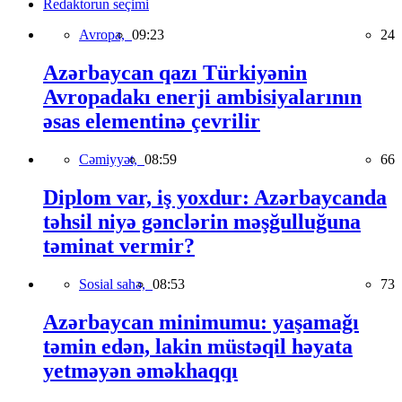
Redaktorun seçimi
Avropa,
09:23
24
Azərbaycan qazı Türkiyənin
Avropadakı enerji ambisiyalarının
əsas elementinə çevrilir
Cəmiyyət,
08:59
66
Diplom var, iş yoxdur: Azərbaycanda
təhsil niyə gənclərin məşğulluğuna
təminat vermir?
Sosial sahə,
08:53
73
Azərbaycan minimumu: yaşamağı
təmin edən, lakin müstəqil həyata
yetməyən əməkhaqqı