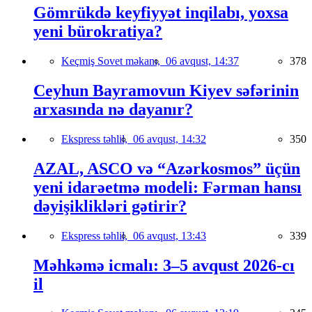
Gömrükdə keyfiyyət inqilabı, yoxsa
yeni bürokratiya?
Keçmiş Sovet məkanı,
06 avqust, 14:37
378
Ceyhun Bayramovun Kiyev səfərinin
arxasında nə dayanır?
Ekspress təhlil,
06 avqust, 14:32
350
AZAL, ASCO və “Azərkosmos” üçün
yeni idarəetmə modeli: Fərman hansı
dəyişiklikləri gətirir?
Ekspress təhlil,
06 avqust, 13:43
339
Məhkəmə icmalı: 3–5 avqust 2026-cı
il