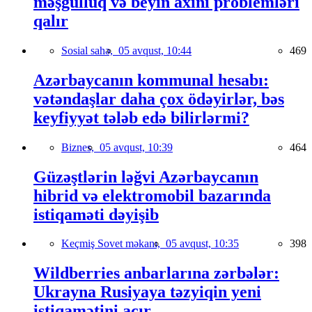
məşğulluq və beyin axını problemləri
qalır
Sosial sahə,
05 avqust, 10:44
469
Azərbaycanın kommunal hesabı:
vətəndaşlar daha çox ödəyirlər, bəs
keyfiyyət tələb edə bilirlərmi?
Biznes,
05 avqust, 10:39
464
Güzəştlərin ləğvi Azərbaycanın
hibrid və elektromobil bazarında
istiqaməti dəyişib
Keçmiş Sovet məkanı,
05 avqust, 10:35
398
Wildberries anbarlarına zərbələr:
Ukrayna Rusiyaya təzyiqin yeni
istiqamətini açır