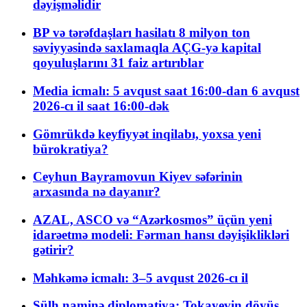
dəyişməlidir
BP və tərəfdaşları hasilatı 8 milyon ton
səviyyəsində saxlamaqla AÇG-yə kapital
qoyuluşlarını 31 faiz artırıblar
Media icmalı: 5 avqust saat 16:00-dan 6 avqust
2026-cı il saat 16:00-dək
Gömrükdə keyfiyyət inqilabı, yoxsa yeni
bürokratiya?
Ceyhun Bayramovun Kiyev səfərinin
arxasında nə dayanır?
AZAL, ASCO və “Azərkosmos” üçün yeni
idarəetmə modeli: Fərman hansı dəyişiklikləri
gətirir?
Məhkəmə icmalı: 3–5 avqust 2026-cı il
Sülh naminə diplomatiya: Tokayevin döyüş