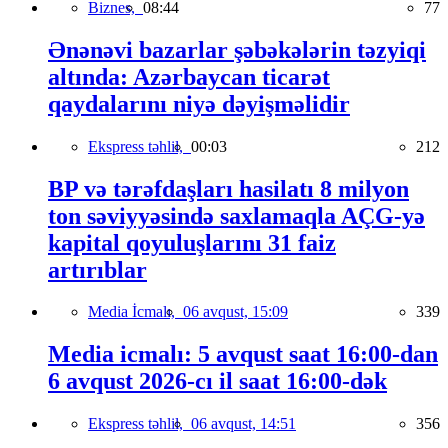
Biznes,
08:44
77
Ənənəvi bazarlar şəbəkələrin təzyiqi
altında: Azərbaycan ticarət
qaydalarını niyə dəyişməlidir
Ekspress təhlil,
00:03
212
BP və tərəfdaşları hasilatı 8 milyon
ton səviyyəsində saxlamaqla AÇG-yə
kapital qoyuluşlarını 31 faiz
artırıblar
Media İcmalı,
06 avqust, 15:09
339
Media icmalı: 5 avqust saat 16:00-dan
6 avqust 2026-cı il saat 16:00-dək
Ekspress təhlil,
06 avqust, 14:51
356