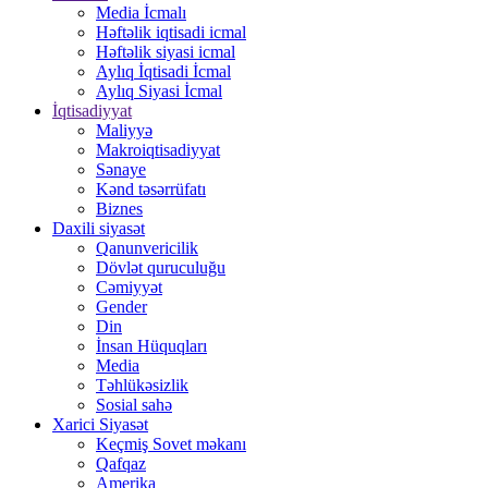
Media İcmalı
Həftəlik iqtisadi icmal
Həftəlik siyasi icmal
Aylıq İqtisadi İcmal
Aylıq Siyasi İcmal
İqtisadiyyat
Maliyyə
Makroiqtisadiyyat
Sənaye
Kənd təsərrüfatı
Biznes
Daxili siyasət
Qanunvericilik
Dövlət quruculuğu
Cəmiyyət
Gender
Din
İnsan Hüquqları
Media
Təhlükəsizlik
Sosial sahə
Xarici Siyasət
Keçmiş Sovet məkanı
Qafqaz
Amerika