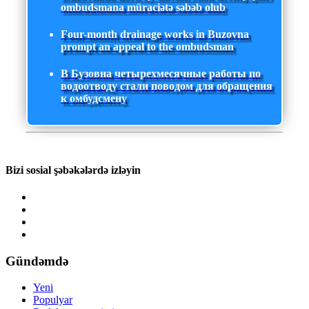
ombudsmana müraciətə səbəb olub
Four-month drainage works in Buzovna
prompt an appeal to the ombudsman
В Бузовна четырехмесячные работы по
водоотводу стали поводом для обращения
к омбудсмену
Bizi sosial şəbəkələrdə izləyin
Gündəmdə
Yeni
Populyar