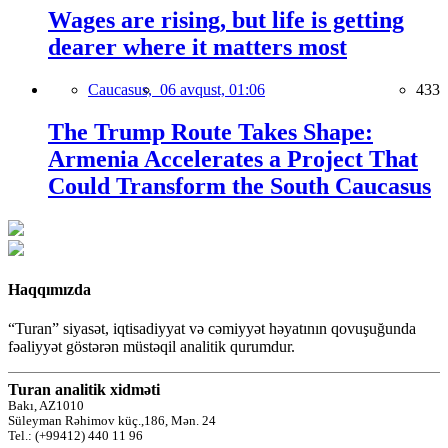
Wages are rising, but life is getting
dearer where it matters most
Caucasus,
06 avqust, 01:06
433
The Trump Route Takes Shape:
Armenia Accelerates a Project That
Could Transform the South Caucasus
Haqqımızda
“Turan” siyasət, iqtisadiyyat və cəmiyyət həyatının qovuşuğunda
fəaliyyət göstərən müstəqil analitik qurumdur.
Turan analitik xidməti
Bakı, AZ1010
Süleyman Rəhimov küç.,186, Mən. 24
Tel.: (+99412) 440 11 96