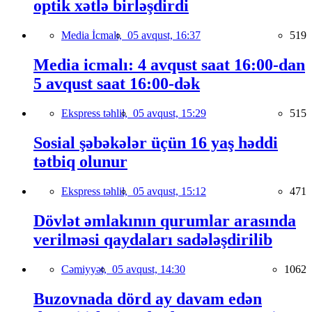
optik xətlə birləşdirdi
Media İcmalı,
05 avqust, 16:37
519
Media icmalı: 4 avqust saat 16:00-dan
5 avqust saat 16:00-dək
Ekspress təhlil,
05 avqust, 15:29
515
Sosial şəbəkələr üçün 16 yaş həddi
tətbiq olunur
Ekspress təhlil,
05 avqust, 15:12
471
Dövlət əmlakının qurumlar arasında
verilməsi qaydaları sadələşdirilib
Cəmiyyət,
05 avqust, 14:30
1062
Buzovnada dörd ay davam edən