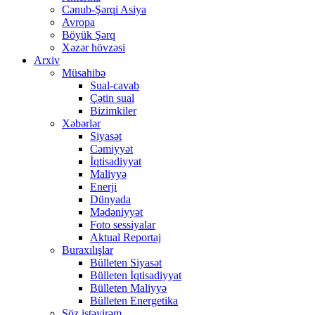
Cənub-Şərqi Asiya
Avropa
Böyük Şərq
Xəzər hövzəsi
Arxiv
Müsahibə
Sual-cavab
Çətin sual
Bizimkiler
Xəbərlər
Siyasət
Cəmiyyət
İqtisadiyyat
Maliyyə
Enerji
Dünyada
Mədəniyyət
Foto sessiyalar
Aktual Reportaj
Buraxılışlar
Bülleten Siyasət
Bülleten İqtisadiyyat
Bülleten Maliyyə
Bülleten Energetika
Söz istəyirəm