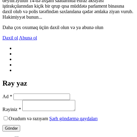
deyilir.İyulun 14-də axşam saatlarında etiraz aksiyası
iştirakçılarından kiçik bir qrup qısa müddətə parlament binasına
daxil olub və polis tərəfindən saxlanılana qədər əmlaka ziyan vurub.
Hakimiyyət bunun...
Daha çox oxumaq üçün daxil olun və ya abunə olun
Daxil ol
Abunə ol
Rəy yaz
Ad *
Rəyiniz *
Oxudum və razıyam
Şərh göndərmə qaydaları
Göndər