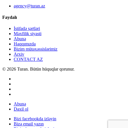
agency@turan.az
Faydalı
İstifadə şərtləri
Məxfilik siyasti
Abunə
Haqqımızda
Bizim mütəxəssislərimiz
Arxiv
CONTACT AZ
© 2026 Turan. Bütün hüquqlar qorunur.
Abunə
Daxil ol
Bizi facebookda izləyin
Bizə email yazın