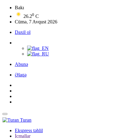
Bakı
0
26.2
C
Cümə, 7 Avqust 2026
Daxil ol
Abunə
Əlaqə
Turan
Ekspress təhlil
İcmallar