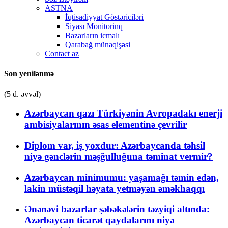
ASTNA
İqtisadiyyat Göstəriciləri
Siyası Monitorinq
Bazarların icmalı
Qarabağ münaqişəsi
Contact az
Son yenilənmə
(5 d. əvvəl)
Azərbaycan qazı Türkiyənin Avropadakı enerji
ambisiyalarının əsas elementinə çevrilir
Diplom var, iş yoxdur: Azərbaycanda təhsil
niyə gənclərin məşğulluğuna təminat vermir?
Azərbaycan minimumu: yaşamağı təmin edən,
lakin müstəqil həyata yetməyən əməkhaqqı
Ənənəvi bazarlar şəbəkələrin təzyiqi altında:
Azərbaycan ticarət qaydalarını niyə