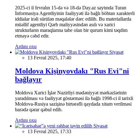
2025-ci il fevralın 15-də və 18-də Day.az saytında Turan
İnformasiya Agentliyinin fəaliyyəti ilə bağlı böhtan xarakterli
iddialar irəli sürülən məqalələr dərc edilib. Bu materiallarda
müəllif agentliyi Qərb maliyyəsindən asılı və xarici
strukturların maraqlarına tabe olan bir qurum kimi təqdim
etməyə cəhd edir.
Ardını oxu
Siyasət
13 Fevral 2025, 17:40
Moldova Kişinyovdakı "Rus Evi"ni
bağlayır
Moldova Xarici İşlər Nazirliyi mədəniyyət mərkəzlərinin
yaradılması və fəaliyyət göstərməsi ilə bağlı 1998-ci il tarixli
Moldova-Rusiya sazişinə birtərəfli qaydada xitam verilməsi
barədə qərar qəbul edib.
Ardını oxu
Siyasət
13 Fevral 2025, 17:33