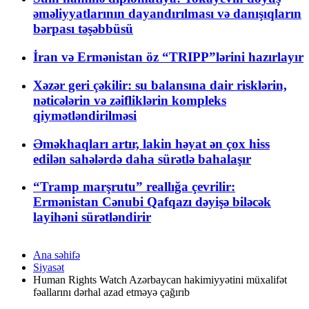
əməliyyatlarının dayandırılması və danışıqların
bərpası təşəbbüsü
İran və Ermənistan öz “TRIPP”lərini hazırlayır
Xəzər geri çəkilir: su balansına dair risklərin,
nəticələrin və zəifliklərin kompleks
qiymətləndirilməsi
Əməkhaqları artır, lakin həyat ən çox hiss
edilən sahələrdə daha sürətlə bahalaşır
“Tramp marşrutu” reallığa çevrilir:
Ermənistan Cənubi Qafqazı dəyişə biləcək
layihəni sürətləndirir
Ana səhifə
Siyasət
Human Rights Watch Azərbaycan hakimiyyətini müxalifət
fəallarını dərhal azad etməyə çağırıb