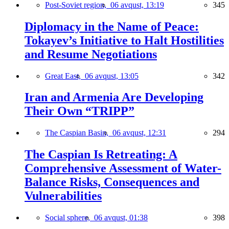
Post-Soviet region,
06 avqust, 13:19
345
Diplomacy in the Name of Peace:
Tokayev’s Initiative to Halt Hostilities
and Resume Negotiations
Great East,
06 avqust, 13:05
342
Iran and Armenia Are Developing
Their Own “TRIPP”
The Caspian Basin,
06 avqust, 12:31
294
The Caspian Is Retreating: A
Comprehensive Assessment of Water-
Balance Risks, Consequences and
Vulnerabilities
Social sphere,
06 avqust, 01:38
398