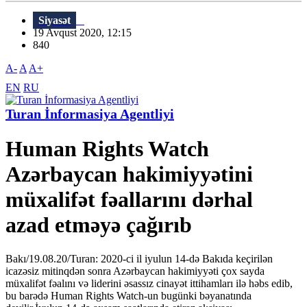
Siyasət
19 Avqust 2020, 12:15
840
A-
A
A+
EN
RU
Turan İnformasiya Agentliyi
Human Rights Watch
Azərbaycan hakimiyyətini
müxalifət fəallarını dərhal
azad etməyə çağırıb
Bakı/19.08.20/Turan: 2020-ci il iyulun 14-də Bakıda keçirilən
icazəsiz mitinqdən sonra Azərbaycan hakimiyyəti çox sayda
müxalifət fəalını və liderini əsassız cinayət ittihamları ilə həbs edib,
bu barədə Human Rights Watch-un bugünki bəyanatında