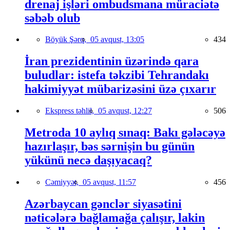
drenaj işləri ombudsmana müraciətə
səbəb olub
Böyük Şərq,
05 avqust, 13:05
434
İran prezidentinin üzərində qara
buludlar: istefa təkzibi Tehrandakı
hakimiyyət mübarizəsini üzə çıxarır
Ekspress təhlil,
05 avqust, 12:27
506
Metroda 10 aylıq sınaq: Bakı gələcəyə
hazırlaşır, bəs sərnişin bu günün
yükünü necə daşıyacaq?
Cəmiyyət,
05 avqust, 11:57
456
Azərbaycan gənclər siyasətini
nəticələrə bağlamağa çalışır, lakin