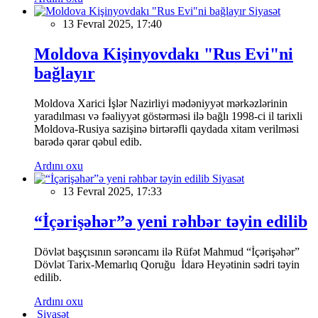
Siyasət
13 Fevral 2025, 17:40
Moldova Kişinyovdakı "Rus Evi"ni
bağlayır
Moldova Xarici İşlər Nazirliyi mədəniyyət mərkəzlərinin
yaradılması və fəaliyyət göstərməsi ilə bağlı 1998-ci il tarixli
Moldova-Rusiya sazişinə birtərəfli qaydada xitam verilməsi
barədə qərar qəbul edib.
Ardını oxu
Siyasət
13 Fevral 2025, 17:33
“İçərişəhər”ə yeni rəhbər təyin edilib
Dövlət başçısının sərəncamı ilə Rüfət Mahmud “İçərişəhər”
Dövlət Tarix-Memarlıq Qoruğu İdarə Heyətinin sədri təyin
edilib.
Ardını oxu
Siyasət