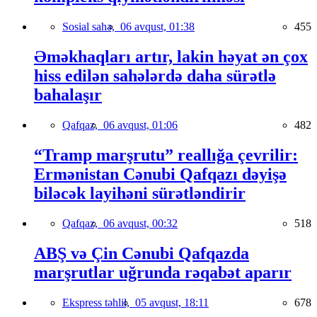
Sosial sahə,
06 avqust, 01:38
455
Əməkhaqları artır, lakin həyat ən çox
hiss edilən sahələrdə daha sürətlə
bahalaşır
Qafqaz,
06 avqust, 01:06
482
“Tramp marşrutu” reallığa çevrilir:
Ermənistan Cənubi Qafqazı dəyişə
biləcək layihəni sürətləndirir
Qafqaz,
06 avqust, 00:32
518
ABŞ və Çin Cənubi Qafqazda
marşrutlar uğrunda rəqabət aparır
Ekspress təhlil,
05 avqust, 18:11
678