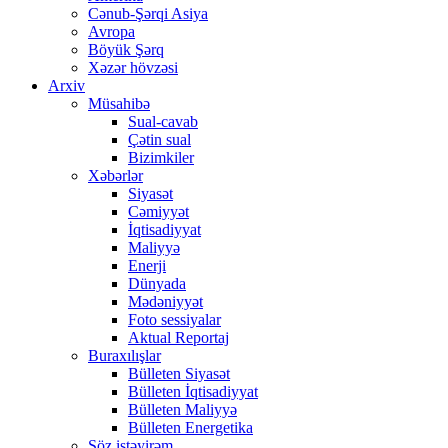
Cənub-Şərqi Asiya
Avropa
Böyük Şərq
Xəzər hövzəsi
Arxiv
Müsahibə
Sual-cavab
Çətin sual
Bizimkiler
Xəbərlər
Siyasət
Cəmiyyət
İqtisadiyyat
Maliyyə
Enerji
Dünyada
Mədəniyyət
Foto sessiyalar
Aktual Reportaj
Buraxılışlar
Bülleten Siyasət
Bülleten İqtisadiyyat
Bülleten Maliyyə
Bülleten Energetika
Söz istəyirəm