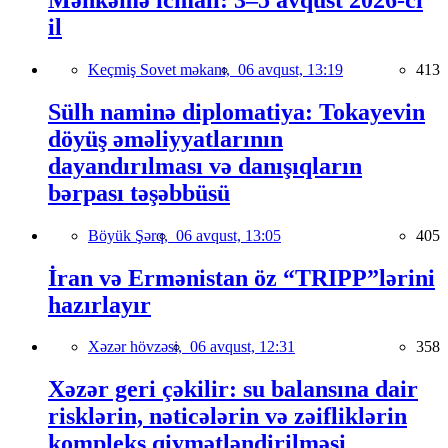
il
Keçmiş Sovet məkanı,
06 avqust, 13:19
413
Sülh naminə diplomatiya: Tokayevin
döyüş əməliyyatlarının
dayandırılması və danışıqların
bərpası təşəbbüsü
Böyük Şərq,
06 avqust, 13:05
405
İran və Ermənistan öz “TRIPP”lərini
hazırlayır
Xəzər hövzəsi,
06 avqust, 12:31
358
Xəzər geri çəkilir: su balansına dair
risklərin, nəticələrin və zəifliklərin
kompleks qiymətləndirilməsi