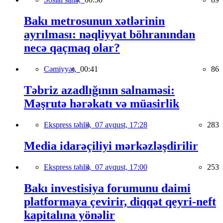
Bakı metrosunun xətlərinin
ayrılması: nəqliyyat böhranından
necə qaçmaq olar?
Cəmiyyət,
00:41
86
Təbriz azadlığının salnaməsi:
Məşrutə hərəkatı və müasirlik
Ekspress təhlil,
07 avqust, 17:28
283
Media idarəçiliyi mərkəzləşdirilir
Ekspress təhlil,
07 avqust, 17:00
253
Bakı investisiya forumunu daimi
platformaya çevirir, diqqət qeyri-neft
kapitalına yönəlir