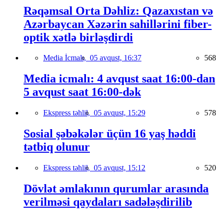
Rəqəmsal Orta Dəhliz: Qazaxıstan və
Azərbaycan Xəzərin sahillərini fiber-
optik xətlə birləşdirdi
Media İcmalı,
05 avqust, 16:37
568
Media icmalı: 4 avqust saat 16:00-dan
5 avqust saat 16:00-dək
Ekspress təhlil,
05 avqust, 15:29
578
Sosial şəbəkələr üçün 16 yaş həddi
tətbiq olunur
Ekspress təhlil,
05 avqust, 15:12
520
Dövlət əmlakının qurumlar arasında
verilməsi qaydaları sadələşdirilib