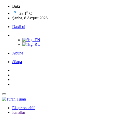
Bakı
0
28.1
C
Şənbə, 8 Avqust 2026
Daxil ol
Abunə
Əlaqə
Turan
Ekspress təhlil
İcmallar