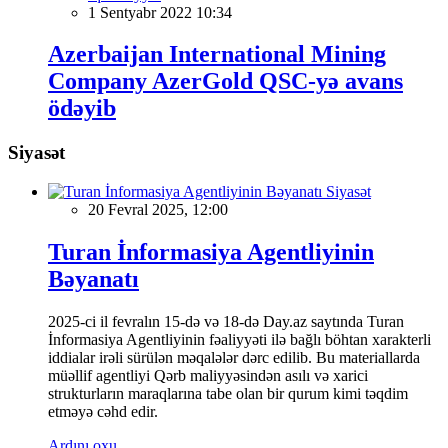
1 Sentyabr 2022 10:34
Azerbaijan International Mining
Company AzerGold QSC-yə avans
ödəyib
Siyasət
Siyasət
20 Fevral 2025, 12:00
Turan İnformasiya Agentliyinin
Bəyanatı
2025-ci il fevralın 15-də və 18-də Day.az saytında Turan
İnformasiya Agentliyinin fəaliyyəti ilə bağlı böhtan xarakterli
iddialar irəli sürülən məqalələr dərc edilib. Bu materiallarda
müəllif agentliyi Qərb maliyyəsindən asılı və xarici
strukturların maraqlarına tabe olan bir qurum kimi təqdim
etməyə cəhd edir.
Ardını oxu