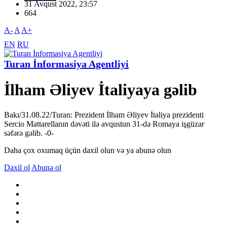
31 Avqust 2022, 23:57
664
A-
A
A+
EN
RU
Turan İnformasiya Agentliyi
İlham Əliyev İtaliyaya gəlib
Bakı/31.08.22/Turan: Prezident İlham Əliyev İtaliya prezidenti
Sercio Mattarellanın dəvəti ilə avqustun 31-də Romaya işgüzar
səfərə gəlib. -0-
Daha çox oxumaq üçün daxil olun və ya abunə olun
Daxil ol
Abunə ol