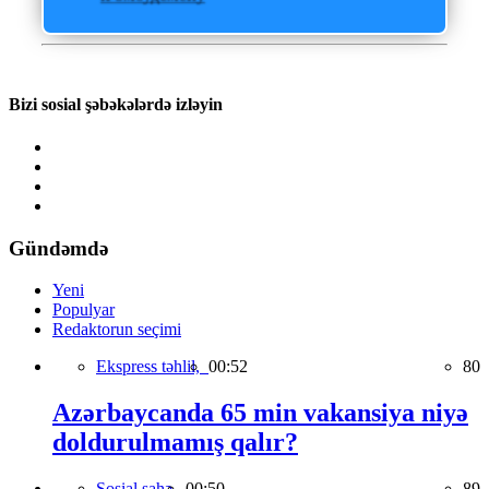
Bizi sosial şəbəkələrdə izləyin
Gündəmdə
Yeni
Populyar
Redaktorun seçimi
Ekspress təhlil,
00:52
80
Azərbaycanda 65 min vakansiya niyə
doldurulmamış qalır?
Sosial sahə,
00:50
89