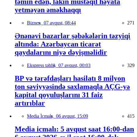
təmin edən, lakin müstəqil həyata
yetməyən əməkhaqqı
Biznes,
07 avqust, 08:44
271
Ənənəvi bazarlar şəbəkələrin təzyiqi
altında: Azərbaycan ticarət
qaydalarını niyə dəyişməlidir
Ekspress təhlil,
07 avqust, 00:03
329
BP və tərəfdaşları hasilatı 8 milyon
ton səviyyəsində saxlamaqla AÇG-yə
kapital qoyuluşlarını 31 faiz
artırıblar
Media İcmalı,
06 avqust, 15:09
415
Media icmalı: 5 avqust saat 16:00-dan