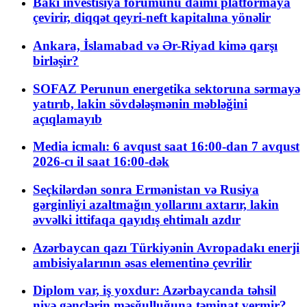
Bakı investisiya forumunu daimi platformaya
çevirir, diqqət qeyri-neft kapitalına yönəlir
Ankara, İslamabad və Ər-Riyad kimə qarşı
birləşir?
SOFAZ Perunun energetika sektoruna sərmayə
yatırıb, lakin sövdələşmənin məbləğini
açıqlamayıb
Media icmalı: 6 avqust saat 16:00-dan 7 avqust
2026-cı il saat 16:00-dək
Seçkilərdən sonra Ermənistan və Rusiya
gərginliyi azaltmağın yollarını axtarır, lakin
əvvəlki ittifaqa qayıdış ehtimalı azdır
Azərbaycan qazı Türkiyənin Avropadakı enerji
ambisiyalarının əsas elementinə çevrilir
Diplom var, iş yoxdur: Azərbaycanda təhsil
niyə gənclərin məşğulluğuna təminat vermir?