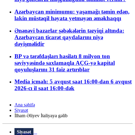
Azərbaycan minimumu: yaşamağı təmin edən,
lakin müstəqil həyata yetməyən əməkhaqqı
Ənənəvi bazarlar şəbəkələrin təzyiqi altında:
Azərbaycan ticarət qaydalarını niyə
dəyişməlidir
BP və tərəfdaşları hasilatı 8 milyon ton
səviyyəsində saxlamaqla AÇG-yə kapital
qoyuluşlarını 31 faiz artırıblar
Media icmalı: 5 avqust saat 16:00-dan 6 avqust
2026-cı il saat 16:00-dək
Ana səhifə
Siyasət
İlham Əliyev İtaliyaya gəlib
Siyasət