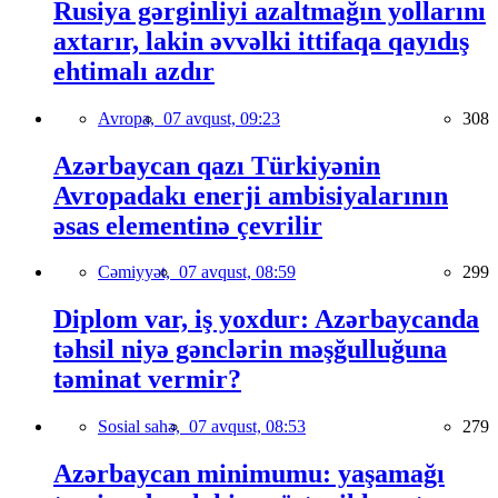
Rusiya gərginliyi azaltmağın yollarını
axtarır, lakin əvvəlki ittifaqa qayıdış
ehtimalı azdır
Avropa,
07 avqust, 09:23
308
Azərbaycan qazı Türkiyənin
Avropadakı enerji ambisiyalarının
əsas elementinə çevrilir
Cəmiyyət,
07 avqust, 08:59
299
Diplom var, iş yoxdur: Azərbaycanda
təhsil niyə gənclərin məşğulluğuna
təminat vermir?
Sosial sahə,
07 avqust, 08:53
279
Azərbaycan minimumu: yaşamağı