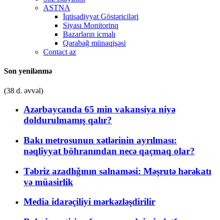
ASTNA
İqtisadiyyat Göstəriciləri
Siyası Monitorinq
Bazarların icmalı
Qarabağ münaqişəsi
Contact az
Son yenilənmə
(38 d. əvvəl)
Azərbaycanda 65 min vakansiya niyə
doldurulmamış qalır?
Bakı metrosunun xətlərinin ayrılması:
nəqliyyat böhranından necə qaçmaq olar?
Təbriz azadlığının salnaməsi: Məşrutə hərəkatı
və müasirlik
Media idarəçiliyi mərkəzləşdirilir