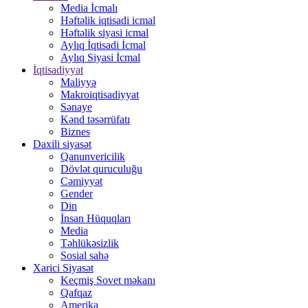
Media İcmalı
Həftəlik iqtisadi icmal
Həftəlik siyasi icmal
Aylıq İqtisadi İcmal
Aylıq Siyasi İcmal
İqtisadiyyat
Maliyyə
Makroiqtisadiyyat
Sənaye
Kənd təsərrüfatı
Biznes
Daxili siyasət
Qanunvericilik
Dövlət quruculuğu
Cəmiyyət
Gender
Din
İnsan Hüquqları
Media
Təhlükəsizlik
Sosial sahə
Xarici Siyasət
Keçmiş Sovet məkanı
Qafqaz
Amerika