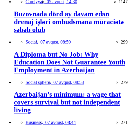
Cəmiyyət,
05 avqust, 14:30
1147
Buzovnada dörd ay davam edən
drenaj işləri ombudsmana müraciətə
səbəb olub
Social,
07 avqust, 08:59
299
A Diploma but No Job: Why
Education Does Not Guarantee Youth
Employment in Azerbaijan
Social sphere,
07 avqust, 08:53
279
Azerbaijan’s minimum: a wage that
covers survival but not independent
living
Business,
07 avqust, 08:44
271