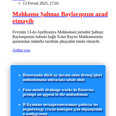
13 Fevral 2025, 17:01
Məhkəmə Şahnaz Bəylərqızını azad
etməyib
Fevralın 13-də Apellyasiya Məhkəməsi jurnalist Şahnaz
Bəylərqızının həbsilə bağlı Xətai Rayon Məhkəməsinin
qərarından müdafiə tərəfinin şikayətini təmin etməyib.
Ardını oxu
Buzovnada dörd ay davam edən drenaj işləri
ombudsmana müraciətə səbəb olub
Four-month drainage works in Buzovna
prompt an appeal to the ombudsman
В Бузовна четырехмесячные работы по
водоотводу стали поводом для обращения
к омбудсмену