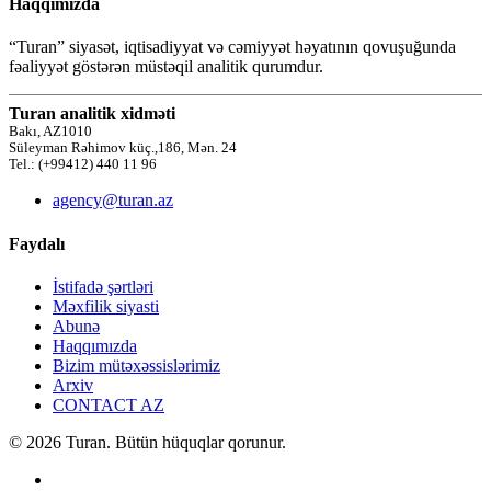
Haqqımızda
“Turan” siyasət, iqtisadiyyat və cəmiyyət həyatının qovuşuğunda
fəaliyyət göstərən müstəqil analitik qurumdur.
Turan analitik xidməti
Bakı, AZ1010
Süleyman Rəhimov küç.,186, Mən. 24
Tel.: (+99412) 440 11 96
agency@turan.az
Faydalı
İstifadə şərtləri
Məxfilik siyasti
Abunə
Haqqımızda
Bizim mütəxəssislərimiz
Arxiv
CONTACT AZ
© 2026 Turan. Bütün hüquqlar qorunur.