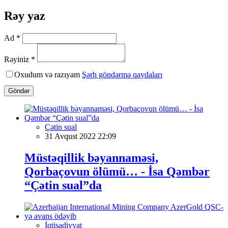
Rəy yaz
Ad *
Rəyiniz *
Oxudum və razıyam
Şərh göndərmə qaydaları
Göndər
Çətin sual
31 Avqust 2022 22:09
Müstəqillik bəyannaməsi,
Qorbaçovun ölümü… - İsa Qəmbər
“Çətin sual”da
İqtisadiyyat