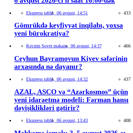
6 avqust 2026-cı il saat 16:00-dək
Ekspress təhlil,
06 avqust, 14:51
433
Gömrükdə keyfiyyət inqilabı, yoxsa
yeni bürokratiya?
Keçmiş Sovet məkanı,
06 avqust, 14:37
466
Ceyhun Bayramovun Kiyev səfərinin
arxasında nə dayanır?
Ekspress təhlil,
06 avqust, 14:32
437
AZAL, ASCO və “Azərkosmos” üçün
yeni idarəetmə modeli: Fərman hansı
dəyişiklikləri gətirir?
Ekspress təhlil,
06 avqust, 13:43
408
Məhkəmə icmalı: 3–5 avqust 2026-cı