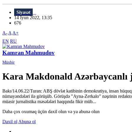
Siyasət
14 İyun 2022, 13:35
676
A-
A
A+
EN
RU
Kamran Mahmudov
Müxbir
Kara Makdonald Azərbaycanlı ju
Bakı/14.06.22/Turan: ABŞ dövlət katibinin demokratiya, insan hüquq
nümayəndələri ilə görüşüb. Görüşdə "Ayna-Zerkalo" nəşrinin redaktor
müasir jurnalistika məsələləri haqqında fikir müb...
Daha çox oxumaq üçün daxil olun və ya abunə olun
Daxil ol
Abunə ol