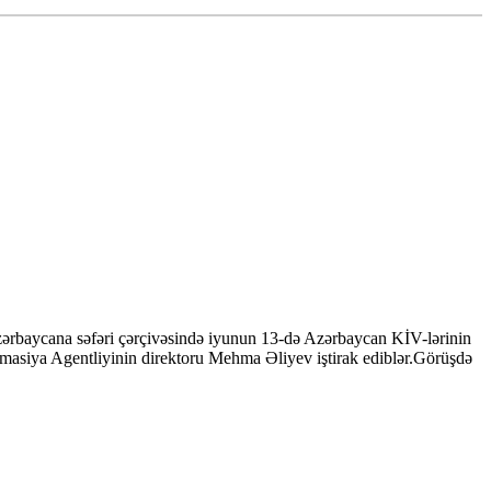
ərbaycana səfəri çərçivəsində iyunun 13-də Azərbaycan KİV-lərinin
masiya Agentliyinin direktoru Mehma Əliyev iştirak ediblər.Görüşdə