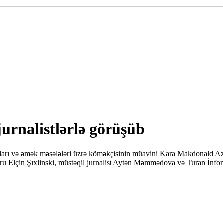
rnalistlərlə görüşüb
ları və əmək məsələləri üzrə köməkçisinin müavini Kara Makdonald Az
u Elçin Şıxlinski, müstəqil jurnalist Aytən Məmmədova və Turan İnfor