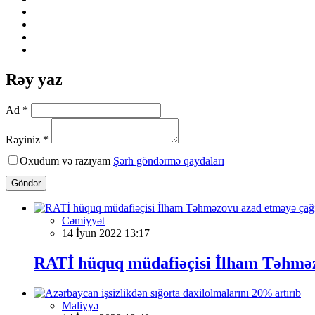
Rəy yaz
Ad *
Rəyiniz *
Oxudum və razıyam
Şərh göndərmə qaydaları
Göndər
Cəmiyyət
14 İyun 2022 13:17
RATİ hüquq müdafiəçisi İlham Təhməz
Maliyyə