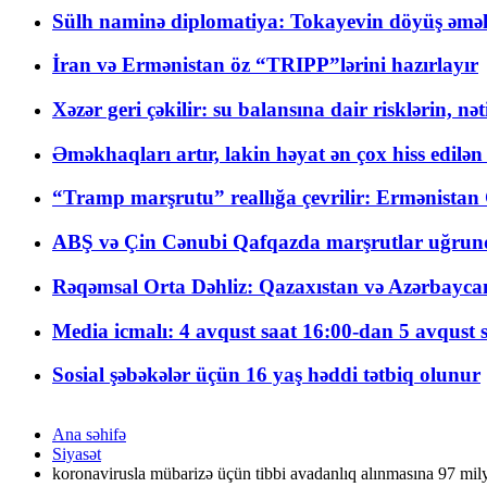
Sülh naminə diplomatiya: Tokayevin döyüş əməli
İran və Ermənistan öz “TRIPP”lərini hazırlayır
Xəzər geri çəkilir: su balansına dair risklərin, nə
Əməkhaqları artır, lakin həyat ən çox hiss edilən
“Tramp marşrutu” reallığa çevrilir: Ermənistan C
ABŞ və Çin Cənubi Qafqazda marşrutlar uğrund
Rəqəmsal Orta Dəhliz: Qazaxıstan və Azərbaycan Xə
Media icmalı: 4 avqust saat 16:00-dan 5 avqust 
Sosial şəbəkələr üçün 16 yaş həddi tətbiq olunur
Ana səhifə
Siyasət
koronavirusla mübarizə üçün tibbi avadanlıq alınmasına 97 mil