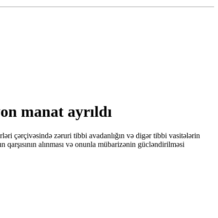
yon manat ayrıldı
 çərçivəsində zəruri tibbi avadanlığın və digər tibbi vasitələrin
n qarşısının alınması və onunla mübarizənin gücləndirilməsi