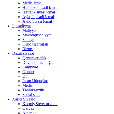
Media İcmalı
Həftəlik iqtisadi icmal
Həftəlik siyasi icmal
Aylıq İqtisadi İcmal
Aylıq Siyasi İcmal
İqtisadiyyat
Maliyyə
Makroiqtisadiyyat
Sənaye
Kənd təsərrüfatı
Biznes
Daxili siyasət
Qanunvericilik
Dövlət quruculuğu
Cəmiyyət
Gender
Din
İnsan Hüquqları
Media
Təhlükəsizlik
Sosial sahə
Xarici Siyasət
Keçmiş Sovet məkanı
Qafqaz
Amerika