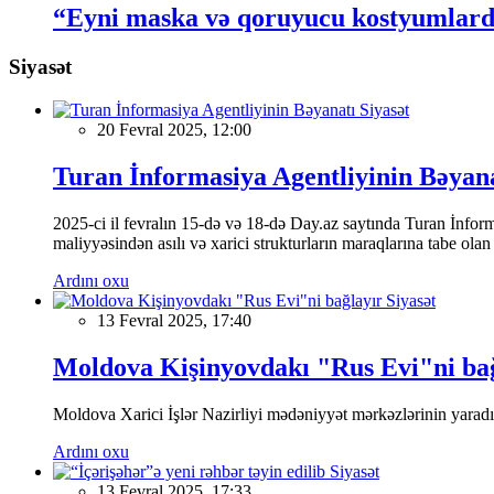
“Eyni maska və qoruyucu kostyumlarda
Siyasət
Siyasət
20 Fevral 2025, 12:00
Turan İnformasiya Agentliyinin Bəyan
2025-ci il fevralın 15-də və 18-də Day.az saytında Turan İnformas
maliyyəsindən asılı və xarici strukturların maraqlarına tabe ola
Ardını oxu
Siyasət
13 Fevral 2025, 17:40
Moldova Kişinyovdakı "Rus Evi"ni ba
Moldova Xarici İşlər Nazirliyi mədəniyyət mərkəzlərinin yaradılm
Ardını oxu
Siyasət
13 Fevral 2025, 17:33