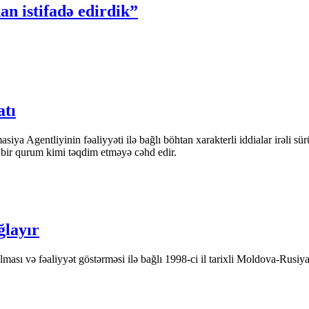
n istifadə edirdik”
atı
iya Agentliyinin fəaliyyəti ilə bağlı böhtan xarakterli iddialar irəli sü
n bir qurum kimi təqdim etməyə cəhd edir.
ğlayır
ası və fəaliyyət göstərməsi ilə bağlı 1998-ci il tarixli Moldova-Rusiya 