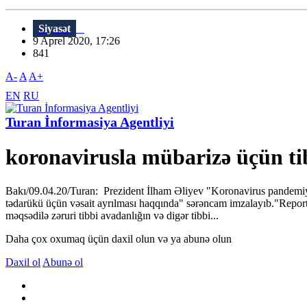
Siyasət
9 Aprel 2020, 17:26
841
A-
A
A+
EN
RU
Turan İnformasiya Agentliyi
koronavirusla mübarizə üçün ti
Bakı/09.04.20/Turan: Prezident İlham Əliyev "Koronavirus pandemiyasın
tədarükü üçün vəsait ayrılması haqqında" sərəncam imzalayıb."Report
məqsədilə zəruri tibbi avadanlığın və digər tibbi...
Daha çox oxumaq üçün daxil olun və ya abunə olun
Daxil ol
Abunə ol