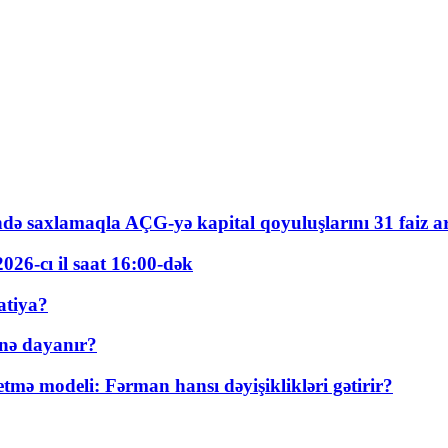
ində saxlamaqla AÇG-yə kapital qoyuluşlarını 31 faiz ar
026-cı il saat 16:00-dək
atiya?
nə dayanır?
ə modeli: Fərman hansı dəyişiklikləri gətirir?