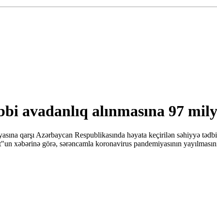
bbi avadanlıq alınmasına 97 mil
a qarşı Azərbaycan Respublikasında həyata keçirilən səhiyyə tədbirləri
"un xəbərinə görə, sərəncamla koronavirus pandemiyasının yayılmasını