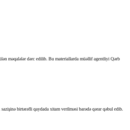
rülən məqalələr dərc edilib. Bu materiallarda müəllif agentliyi Qərb
sazişinə birtərəfli qaydada xitam verilməsi barədə qərar qəbul edib.