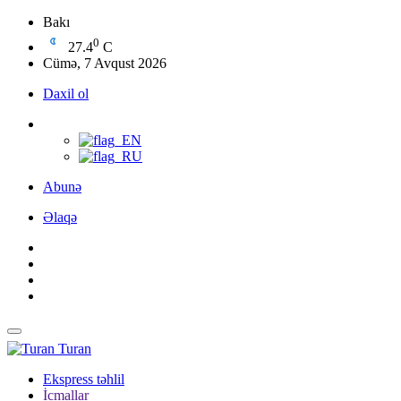
Bakı
0
27.4
C
Cümə, 7 Avqust 2026
Daxil ol
Abunə
Əlaqə
Turan
Ekspress təhlil
İcmallar