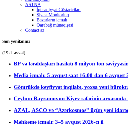
ASTNA
İqtisadiyyat Göstəriciləri
Siyası Monitorinq
Bazarların icmalı
Qarabağ münaqişəsi
Contact az
Son yenilənmə
(19 d. əvvəl)
BP və tərəfdaşları hasilatı 8 milyon ton səviyyəs
Media icmalı: 5 avqust saat 16:00-dan 6 avqust 2
Gömrükdə keyfiyyət inqilabı, yoxsa yeni bürokr
Ceyhun Bayramovun Kiyev səfərinin arxasında 
AZAL, ASCO və “Azərkosmos” üçün yeni idarəetm
Məhkəmə icmalı: 3–5 avqust 2026-cı il