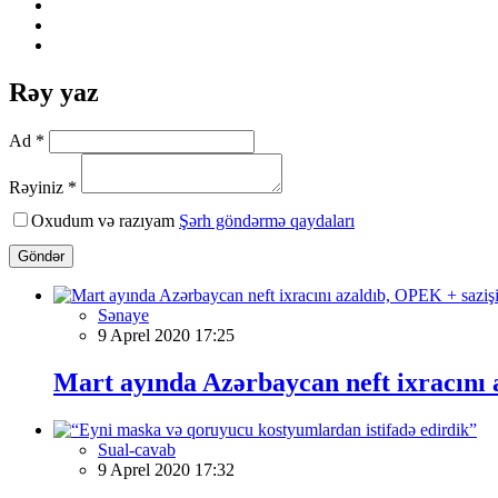
Rəy yaz
Ad *
Rəyiniz *
Oxudum və razıyam
Şərh göndərmə qaydaları
Göndər
Sənaye
9 Aprel 2020 17:25
Mart ayında Azərbaycan neft ixracını 
Sual-cavab
9 Aprel 2020 17:32