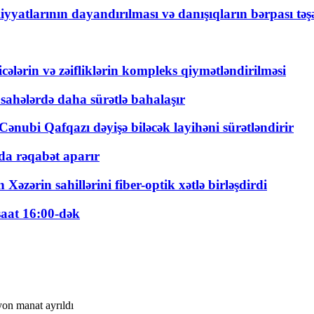
yyatlarının dayandırılması və danışıqların bərpası tə
ticələrin və zəifliklərin kompleks qiymətləndirilməsi
 sahələrdə daha sürətlə bahalaşır
ənubi Qafqazı dəyişə biləcək layihəni sürətləndirir
a rəqabət aparır
zərin sahillərini fiber-optik xətlə birləşdirdi
saat 16:00-dək
yon manat ayrıldı