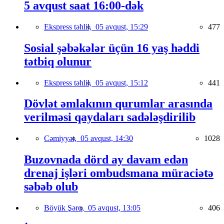
5 avqust saat 16:00-dək
Ekspress təhlil,
05 avqust, 15:29
477
Sosial şəbəkələr üçün 16 yaş həddi
tətbiq olunur
Ekspress təhlil,
05 avqust, 15:12
441
Dövlət əmlakının qurumlar arasında
verilməsi qaydaları sadələşdirilib
Cəmiyyət,
05 avqust, 14:30
1028
Buzovnada dörd ay davam edən
drenaj işləri ombudsmana müraciətə
səbəb olub
Böyük Şərq,
05 avqust, 13:05
406