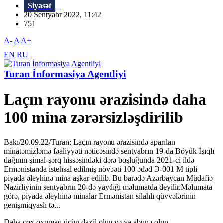
Siyasət
20 Sentyabr 2022, 11:42
751
A-
A
A+
EN
RU
Turan İnformasiya Agentliyi
Laçın rayonu ərazisində daha
100 mina zərərsizləşdirilib
Bakı/20.09.22/Turan: Laçın rayonu ərazisində aparılan
minatəmizləmə fəaliyyəti nəticəsində sentyabrın 19-da Böyük İşıqlı
dağının şimal-şərq hissəsindəki dərə boşluğunda 2021-ci ildə
Ermənistanda istehsal edilmiş növbəti 100 ədəd Э-001 М tipli
piyada əleyhinə mina aşkar edilib. Bu barədə Azərbaycan Müdafiə
Nazirliyinin sentyabrın 20-də yaydığı məlumatda deyilir.Məlumata
görə, piyada əleyhinə minalar Ermənistan silahlı qüvvələrinin
genişmiqyaslı tə...
Daha çox oxumaq üçün daxil olun və ya abunə olun