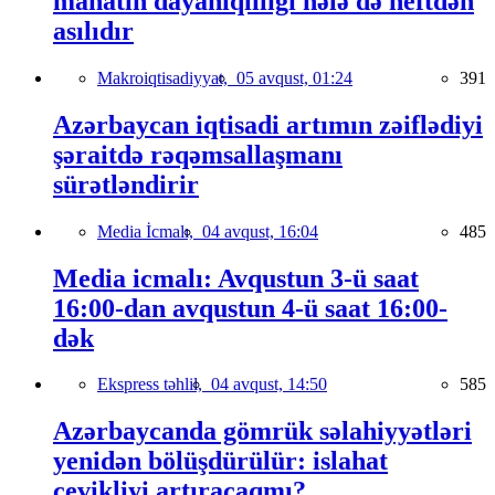
manatın dayanıqlılığı hələ də neftdən
asılıdır
Makroiqtisadiyyat,
05 avqust, 01:24
391
Azərbaycan iqtisadi artımın zəiflədiyi
şəraitdə rəqəmsallaşmanı
sürətləndirir
Media İcmalı,
04 avqust, 16:04
485
Media icmalı: Avqustun 3-ü saat
16:00-dan avqustun 4-ü saat 16:00-
dək
Ekspress təhlil,
04 avqust, 14:50
585
Azərbaycanda gömrük səlahiyyətləri
yenidən bölüşdürülür: islahat
çevikliyi artıracaqmı?