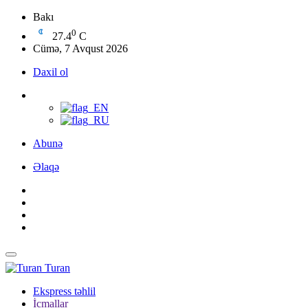
Bakı
0
27.4
C
Cümə, 7 Avqust 2026
Daxil ol
Abunə
Əlaqə
Turan
Ekspress təhlil
İcmallar