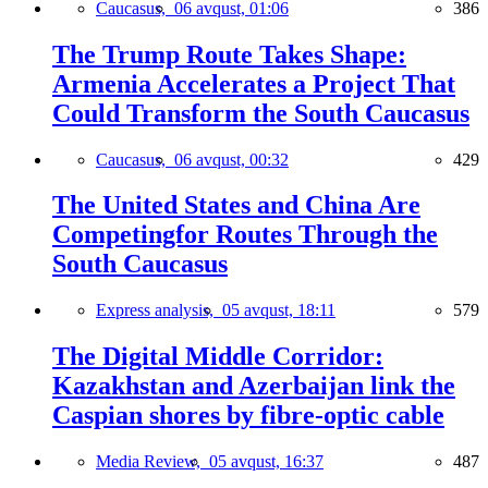
Caucasus,
06 avqust, 01:06
386
The Trump Route Takes Shape:
Armenia Accelerates a Project That
Could Transform the South Caucasus
Caucasus,
06 avqust, 00:32
429
The United States and China Are
Competingfor Routes Through the
South Caucasus
Express analysis,
05 avqust, 18:11
579
The Digital Middle Corridor:
Kazakhstan and Azerbaijan link the
Caspian shores by fibre-optic cable
Media Review,
05 avqust, 16:37
487