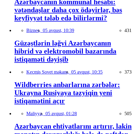
Azərbaycanın kommunal hesabı:
vətəndaşlar daha çox ödəyirlər, bəs
keyfiyyət tələb edə bilirlərmi?
Biznes,
05 avqust, 10:39
431
Güzəştlərin ləğvi Azərbaycanın
hibrid və elektromobil bazarında
istiqaməti dəyişib
Keçmiş Sovet məkanı,
05 avqust, 10:35
373
Wildberries anbarlarına zərbələr:
Ukrayna Rusiyaya təzyiqin yeni
istiqamətini açır
Maliyyə,
05 avqust, 01:28
505
Azərbaycan ehtiyatlarını artırır, lakin