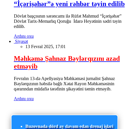
“İçərişəhər”ə yeni rəhbər təyin edilib
Dövlət başçısının sərəncamı ilə Rüfət Mahmud “İçərişəhər”
Dövlət Tarix-Memarlıq Qoruğu İdarə Heyətinin sədri təyin
edilib.
Ardını oxu
Siyasət
13 Fevral 2025, 17:01
Məhkəmə Şahnaz Bəylərqızını azad
etməyib
Fevralın 13-də Apellyasiya Məhkəməsi jurnalist Şahnaz
Bəylərqızının həbsilə bağlı Xətai Rayon Məhkəməsinin
qərarından müdafiə tərəfinin şikayətini təmin etməyib.
Ardını oxu
Buzovnada dörd ay davam edən drenaj işləri