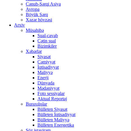
Cənub-Şərqi Asiya
Avropa
Böyük Şərq
Xəzər hövzəsi
Arxiv
Müsahibə
Sual-cavab
Çətin sual
Bizimkiler
Xəbərlər
Siyasət
Cəmiyyət
İqtisadiyyat
Maliyyə
Enerji
Dünyada
Mədəniyyət
Foto sessiyalar
Aktual Reportaj
Buraxılışlar
Bülleten Siyasət
Bülleten İqtisadiyyat
Bülleten Maliyyə
Bülleten Energetika
Söz istəyirəm