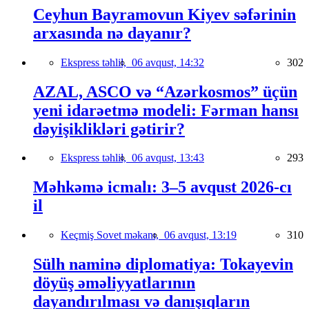
Ceyhun Bayramovun Kiyev səfərinin
arxasında nə dayanır?
Ekspress təhlil,
06 avqust, 14:32
302
AZAL, ASCO və “Azərkosmos” üçün
yeni idarəetmə modeli: Fərman hansı
dəyişiklikləri gətirir?
Ekspress təhlil,
06 avqust, 13:43
293
Məhkəmə icmalı: 3–5 avqust 2026-cı
il
Keçmiş Sovet məkanı,
06 avqust, 13:19
310
Sülh naminə diplomatiya: Tokayevin
döyüş əməliyyatlarının
dayandırılması və danışıqların