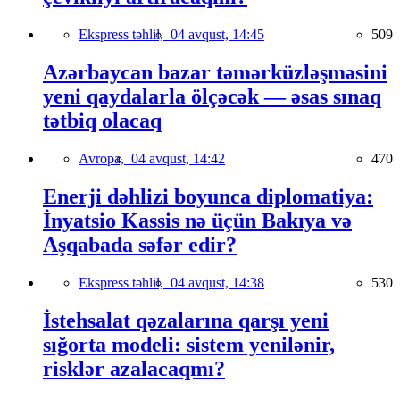
Ekspress təhlil,
04 avqust, 14:45
509
Azərbaycan bazar təmərküzləşməsini
yeni qaydalarla ölçəcək — əsas sınaq
tətbiq olacaq
Avropa,
04 avqust, 14:42
470
Enerji dəhlizi boyunca diplomatiya:
İnyatsio Kassis nə üçün Bakıya və
Aşqabada səfər edir?
Ekspress təhlil,
04 avqust, 14:38
530
İstehsalat qəzalarına qarşı yeni
sığorta modeli: sistem yenilənir,
risklər azalacaqmı?