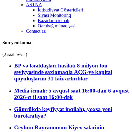
ASTNA
İqtisadiyyat Göstəriciləri
Siyası Monitorinq
Bazarların icmalı
Qarabağ münaqişəsi
Contact az
Son yenilənmə
(2 saat əvvəl)
BP və tərəfdaşları hasilatı 8 milyon ton
səviyyəsində saxlamaqla AÇG-yə kapital
qoyuluşlarını 31 faiz artırıblar
Media icmalı: 5 avqust saat 16:00-dan 6 avqust
2026-cı il saat 16:00-dək
Gömrükdə keyfiyyət inqilabı, yoxsa yeni
bürokratiya?
Ceyhun Bayramovun Kiyev səfərinin