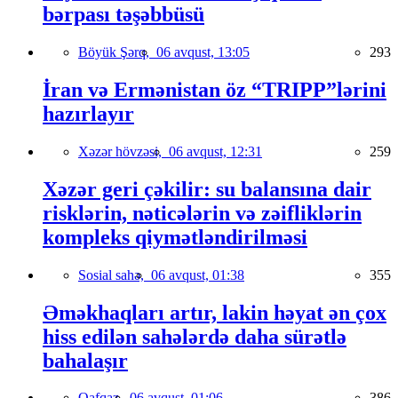
bərpası təşəbbüsü
Böyük Şərq,
06 avqust, 13:05
293
İran və Ermənistan öz “TRIPP”lərini
hazırlayır
Xəzər hövzəsi,
06 avqust, 12:31
259
Xəzər geri çəkilir: su balansına dair
risklərin, nəticələrin və zəifliklərin
kompleks qiymətləndirilməsi
Sosial sahə,
06 avqust, 01:38
355
Əməkhaqları artır, lakin həyat ən çox
hiss edilən sahələrdə daha sürətlə
bahalaşır
Qafqaz,
06 avqust, 01:06
386