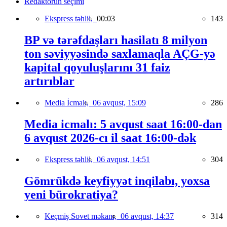
Redaktorun seçimi
Ekspress təhlil,
00:03
143
BP və tərəfdaşları hasilatı 8 milyon
ton səviyyəsində saxlamaqla AÇG-yə
kapital qoyuluşlarını 31 faiz
artırıblar
Media İcmalı,
06 avqust, 15:09
286
Media icmalı: 5 avqust saat 16:00-dan
6 avqust 2026-cı il saat 16:00-dək
Ekspress təhlil,
06 avqust, 14:51
304
Gömrükdə keyfiyyət inqilabı, yoxsa
yeni bürokratiya?
Keçmiş Sovet məkanı,
06 avqust, 14:37
314