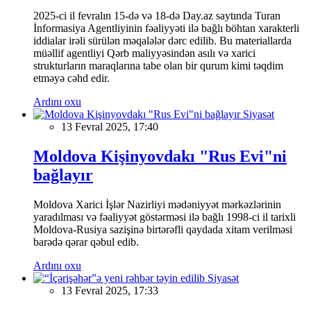
2025-ci il fevralın 15-də və 18-də Day.az saytında Turan
İnformasiya Agentliyinin fəaliyyəti ilə bağlı böhtan xarakterli
iddialar irəli sürülən məqalələr dərc edilib. Bu materiallarda
müəllif agentliyi Qərb maliyyəsindən asılı və xarici
strukturların maraqlarına tabe olan bir qurum kimi təqdim
etməyə cəhd edir.
Ardını oxu
Siyasət
13 Fevral 2025, 17:40
Moldova Kişinyovdakı "Rus Evi"ni
bağlayır
Moldova Xarici İşlər Nazirliyi mədəniyyət mərkəzlərinin
yaradılması və fəaliyyət göstərməsi ilə bağlı 1998-ci il tarixli
Moldova-Rusiya sazişinə birtərəfli qaydada xitam verilməsi
barədə qərar qəbul edib.
Ardını oxu
Siyasət
13 Fevral 2025, 17:33