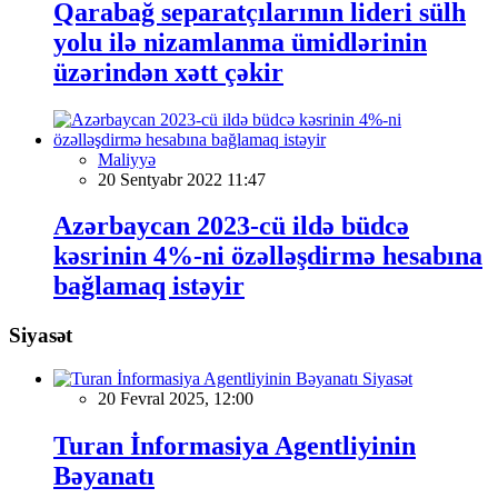
Qarabağ separatçılarının lideri sülh
yolu ilə nizamlanma ümidlərinin
üzərindən xətt çəkir
Maliyyə
20 Sentyabr 2022 11:47
Azərbaycan 2023-cü ildə büdcə
kəsrinin 4%-ni özəlləşdirmə hesabına
bağlamaq istəyir
Siyasət
Siyasət
20 Fevral 2025, 12:00
Turan İnformasiya Agentliyinin
Bəyanatı