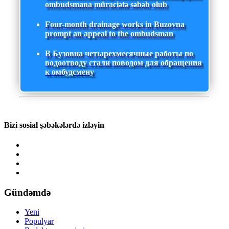
ombudsmana müraciətə səbəb olub
Four-month drainage works in Buzovna
prompt an appeal to the ombudsman
В Бузовна четырехмесячные работы по
водоотводу стали поводом для обращения
к омбудсмену
Bizi sosial şəbəkələrdə izləyin
Gündəmdə
Yeni
Populyar