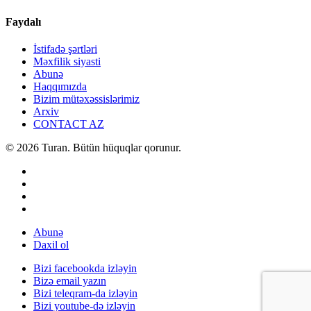
Faydalı
İstifadə şərtləri
Məxfilik siyasti
Abunə
Haqqımızda
Bizim mütəxəssislərimiz
Arxiv
CONTACT AZ
© 2026 Turan. Bütün hüquqlar qorunur.
Abunə
Daxil ol
Bizi facebookda izləyin
Bizə email yazın
Bizi teleqram-da izləyin
Bizi youtube-də izləyin