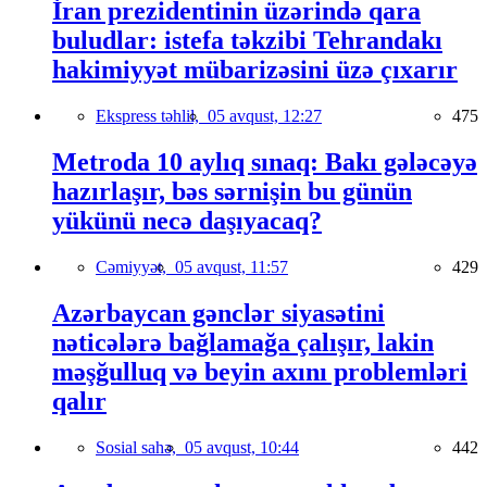
İran prezidentinin üzərində qara
buludlar: istefa təkzibi Tehrandakı
hakimiyyət mübarizəsini üzə çıxarır
Ekspress təhlil,
05 avqust, 12:27
475
Metroda 10 aylıq sınaq: Bakı gələcəyə
hazırlaşır, bəs sərnişin bu günün
yükünü necə daşıyacaq?
Cəmiyyət,
05 avqust, 11:57
429
Azərbaycan gənclər siyasətini
nəticələrə bağlamağa çalışır, lakin
məşğulluq və beyin axını problemləri
qalır
Sosial sahə,
05 avqust, 10:44
442