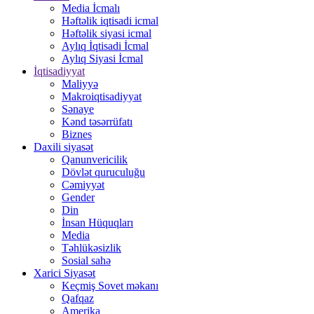
Media İcmalı
Həftəlik iqtisadi icmal
Həftəlik siyasi icmal
Aylıq İqtisadi İcmal
Aylıq Siyasi İcmal
İqtisadiyyat
Maliyyə
Makroiqtisadiyyat
Sənaye
Kənd təsərrüfatı
Biznes
Daxili siyasət
Qanunvericilik
Dövlət quruculuğu
Cəmiyyət
Gender
Din
İnsan Hüquqları
Media
Təhlükəsizlik
Sosial sahə
Xarici Siyasət
Keçmiş Sovet məkanı
Qafqaz
Amerika