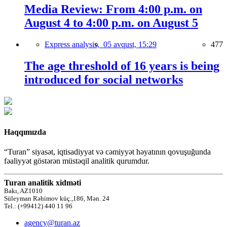
Media Review: From 4:00 p.m. on
August 4 to 4:00 p.m. on August 5
Express analysis,
05 avqust, 15:29
477
The age threshold of 16 years is being
introduced for social networks
Haqqımızda
“Turan” siyasət, iqtisadiyyat və cəmiyyət həyatının qovuşuğunda
fəaliyyət göstərən müstəqil analitik qurumdur.
Turan analitik xidməti
Bakı, AZ1010
Süleyman Rəhimov küç.,186, Mən. 24
Tel.: (+99412) 440 11 96
agency@turan.az