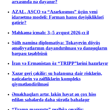
arxasında nə dayanır?
AZAL, ASCO və “Azərkosmos” üçün yeni
idarəetmə modeli: Fərman hansı dəyişiklikləri
gətirir?
Məhkəmə icmalı: 3–5 avqust 2026-cı il
Sülh naminə diplomatiya: Tokayevin döyüş
əməliyyatlarının dayandırılması və danışıqların
bərpası təşəbbüsü
İran və Ermənistan öz “TRIPP”lərini hazırlayır
Xəzər geri çəkilir: su balansına dair risklərin,
nəticələrin və zəifliklərin kompleks
qiymətləndirilməsi
Əməkhaqları artır, lakin həyat ən çox hiss
edilən sahələrdə daha sürətlə bahalaşır
“Tramp marşrutu” reallığa çevrilir: