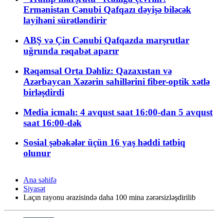
Ermənistan Cənubi Qafqazı dəyişə biləcək
layihəni sürətləndirir
ABŞ və Çin Cənubi Qafqazda marşrutlar
uğrunda rəqabət aparır
Rəqəmsal Orta Dəhliz: Qazaxıstan və
Azərbaycan Xəzərin sahillərini fiber-optik xətlə
birləşdirdi
Media icmalı: 4 avqust saat 16:00-dan 5 avqust
saat 16:00-dək
Sosial şəbəkələr üçün 16 yaş həddi tətbiq
olunur
Ana səhifə
Siyasət
Laçın rayonu ərazisində daha 100 mina zərərsizləşdirilib