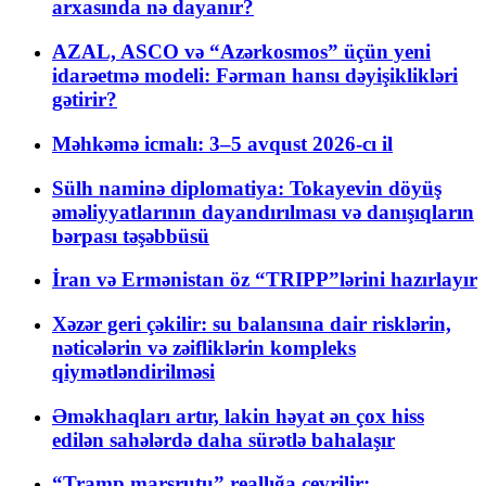
arxasında nə dayanır?
AZAL, ASCO və “Azərkosmos” üçün yeni
idarəetmə modeli: Fərman hansı dəyişiklikləri
gətirir?
Məhkəmə icmalı: 3–5 avqust 2026-cı il
Sülh naminə diplomatiya: Tokayevin döyüş
əməliyyatlarının dayandırılması və danışıqların
bərpası təşəbbüsü
İran və Ermənistan öz “TRIPP”lərini hazırlayır
Xəzər geri çəkilir: su balansına dair risklərin,
nəticələrin və zəifliklərin kompleks
qiymətləndirilməsi
Əməkhaqları artır, lakin həyat ən çox hiss
edilən sahələrdə daha sürətlə bahalaşır
“Tramp marşrutu” reallığa çevrilir: