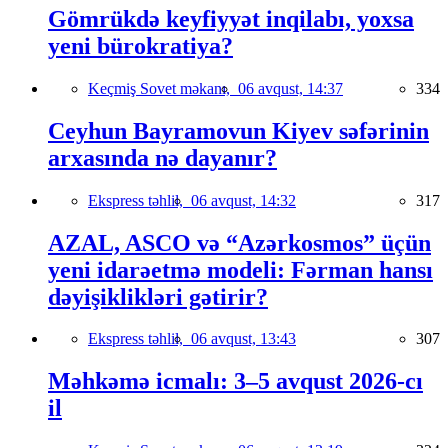
Gömrükdə keyfiyyət inqilabı, yoxsa
yeni bürokratiya?
Keçmiş Sovet məkanı,
06 avqust, 14:37
334
Ceyhun Bayramovun Kiyev səfərinin
arxasında nə dayanır?
Ekspress təhlil,
06 avqust, 14:32
317
AZAL, ASCO və “Azərkosmos” üçün
yeni idarəetmə modeli: Fərman hansı
dəyişiklikləri gətirir?
Ekspress təhlil,
06 avqust, 13:43
307
Məhkəmə icmalı: 3–5 avqust 2026-cı
il