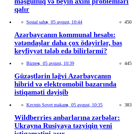
məşğulluq və beyin axını problemləri
qalır
Sosial sahə,
05 avqust, 10:44
450
Azərbaycanın kommunal hesabı:
vətəndaşlar daha çox ödəyirlər, bəs
keyfiyyət tələb edə bilirlərmi?
Biznes,
05 avqust, 10:39
445
Güzəştlərin ləğvi Azərbaycanın
hibrid və elektromobil bazarında
istiqaməti dəyişib
Keçmiş Sovet məkanı,
05 avqust, 10:35
383
Wildberries anbarlarına zərbələr:
Ukrayna Rusiyaya təzyiqin yeni
istiqamətini açır