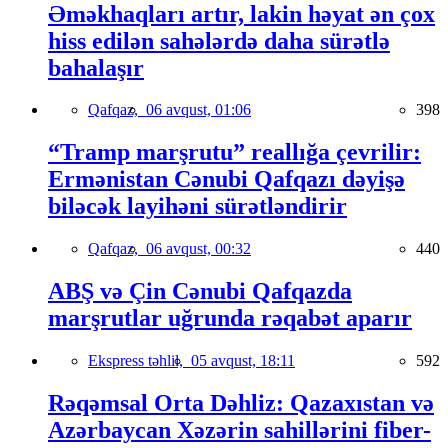
Əməkhaqları artır, lakin həyat ən çox
hiss edilən sahələrdə daha sürətlə
bahalaşır
Qafqaz,
06 avqust, 01:06
398
“Tramp marşrutu” reallığa çevrilir:
Ermənistan Cənubi Qafqazı dəyişə
biləcək layihəni sürətləndirir
Qafqaz,
06 avqust, 00:32
440
ABŞ və Çin Cənubi Qafqazda
marşrutlar uğrunda rəqabət aparır
Ekspress təhlil,
05 avqust, 18:11
592
Rəqəmsal Orta Dəhliz: Qazaxıstan və
Azərbaycan Xəzərin sahillərini fiber-