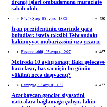
drenaj işləri ombudsmana müraciətə
səbəb olub
Böyük Şərq,
05 avqust, 13:05
420
İran prezidentinin üzərində qara
buludlar: istefa təkzibi Tehrandakı
hakimiyyət mübarizəsini üzə çıxarır
Ekspress təhlil,
05 avqust, 12:27
487
Metroda 10 aylıq sınaq: Bakı gələcəyə
hazırlaşır, bəs sərnişin bu günün
yükünü necə daşıyacaq?
Cəmiyyət,
05 avqust, 11:57
437
Azərbaycan gənclər siyasətini
nəticələrə bağlamağa çalışır, lakin