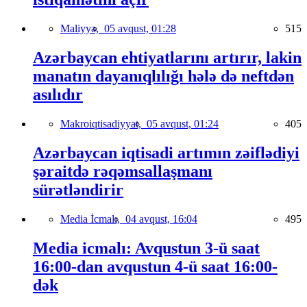
Maliyyə,
05 avqust, 01:28
515
Azərbaycan ehtiyatlarını artırır, lakin
manatın dayanıqlılığı hələ də neftdən
asılıdır
Makroiqtisadiyyat,
05 avqust, 01:24
405
Azərbaycan iqtisadi artımın zəiflədiyi
şəraitdə rəqəmsallaşmanı
sürətləndirir
Media İcmalı,
04 avqust, 16:04
495
Media icmalı: Avqustun 3-ü saat
16:00-dan avqustun 4-ü saat 16:00-
dək