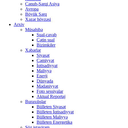
Cənub-Şərqi Asiya
Avropa
Böyük Şərq
Xəzər hövzəsi
Arxiv
Müsahibə
Sual-cavab
Çətin sual
Bizimkiler
Xəbərlər
Siyasət
Cəmiyyət
İqtisadiyyat
Maliyyə
Enerji
Dünyada
Mədəniyyət
Foto sessiyalar
Aktual Reportaj
Buraxılışlar
Bülleten Siyasət
Bülleten İqtisadiyyat
Bülleten Maliyyə
Bülleten Energetika
Söz istəyirəm