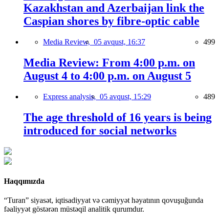
Kazakhstan and Azerbaijan link the
Caspian shores by fibre-optic cable
Media Review,
05 avqust, 16:37
499
Media Review: From 4:00 p.m. on
August 4 to 4:00 p.m. on August 5
Express analysis,
05 avqust, 15:29
489
The age threshold of 16 years is being
introduced for social networks
Haqqımızda
“Turan” siyasət, iqtisadiyyat və cəmiyyət həyatının qovuşuğunda
fəaliyyət göstərən müstəqil analitik qurumdur.