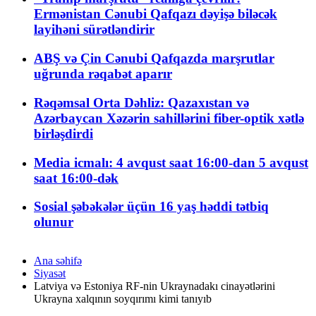
Ermənistan Cənubi Qafqazı dəyişə biləcək
layihəni sürətləndirir
ABŞ və Çin Cənubi Qafqazda marşrutlar
uğrunda rəqabət aparır
Rəqəmsal Orta Dəhliz: Qazaxıstan və
Azərbaycan Xəzərin sahillərini fiber-optik xətlə
birləşdirdi
Media icmalı: 4 avqust saat 16:00-dan 5 avqust
saat 16:00-dək
Sosial şəbəkələr üçün 16 yaş həddi tətbiq
olunur
Ana səhifə
Siyasət
Latviya və Estoniya RF-nin Ukraynadakı cinayətlərini
Ukrayna xalqının soyqırımı kimi tanıyıb