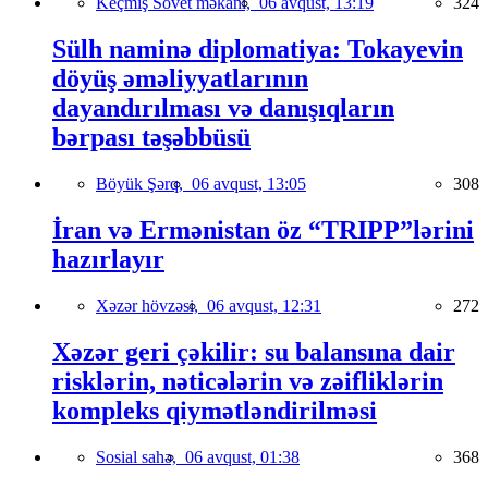
Keçmiş Sovet məkanı,
06 avqust, 13:19
324
Sülh naminə diplomatiya: Tokayevin
döyüş əməliyyatlarının
dayandırılması və danışıqların
bərpası təşəbbüsü
Böyük Şərq,
06 avqust, 13:05
308
İran və Ermənistan öz “TRIPP”lərini
hazırlayır
Xəzər hövzəsi,
06 avqust, 12:31
272
Xəzər geri çəkilir: su balansına dair
risklərin, nəticələrin və zəifliklərin
kompleks qiymətləndirilməsi
Sosial sahə,
06 avqust, 01:38
368