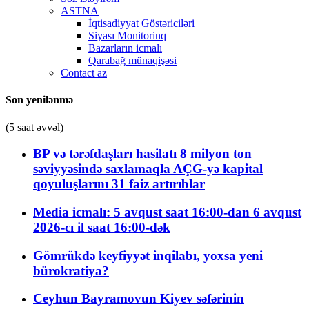
ASTNA
İqtisadiyyat Göstəriciləri
Siyası Monitorinq
Bazarların icmalı
Qarabağ münaqişəsi
Contact az
Son yenilənmə
(5 saat əvvəl)
BP və tərəfdaşları hasilatı 8 milyon ton
səviyyəsində saxlamaqla AÇG-yə kapital
qoyuluşlarını 31 faiz artırıblar
Media icmalı: 5 avqust saat 16:00-dan 6 avqust
2026-cı il saat 16:00-dək
Gömrükdə keyfiyyət inqilabı, yoxsa yeni
bürokratiya?
Ceyhun Bayramovun Kiyev səfərinin