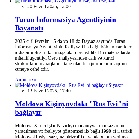
Siyasət
20 Fevral 2025, 12:00
Turan İnformasiya Agentliyinin
Bəyanatı
2025-ci il fevralın 15-də və 18-də Day.az saytında Turan
İnformasiya Agentliyinin fəaliyyəti ilə bağlı böhtan xarakterli
iddialar irəli sürülən məqalələr dərc edilib. Bu materiallarda
müəllif agentliyi Qərb maliyyəsindən asılı və xarici
strukturların maraqlarına tabe olan bir qurum kimi təqdim
etməyə cəhd edir.
Ardını oxu
Siyasət
13 Fevral 2025, 17:40
Moldova Kişinyovdakı "Rus Evi"ni
bağlayır
Moldova Xarici İşlər Nazirliyi mədəniyyət mərkəzlərinin
yaradılması və fəaliyyət göstərməsi ilə bağlı 1998-ci il tarixli
Moldova-Rusiya sazişinə birtərəfli qaydada xitam verilməsi