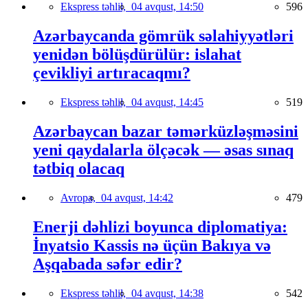
Ekspress təhlil,
04 avqust, 14:50
596
Azərbaycanda gömrük səlahiyyətləri
yenidən bölüşdürülür: islahat
çevikliyi artıracaqmı?
Ekspress təhlil,
04 avqust, 14:45
519
Azərbaycan bazar təmərküzləşməsini
yeni qaydalarla ölçəcək — əsas sınaq
tətbiq olacaq
Avropa,
04 avqust, 14:42
479
Enerji dəhlizi boyunca diplomatiya:
İnyatsio Kassis nə üçün Bakıya və
Aşqabada səfər edir?
Ekspress təhlil,
04 avqust, 14:38
542