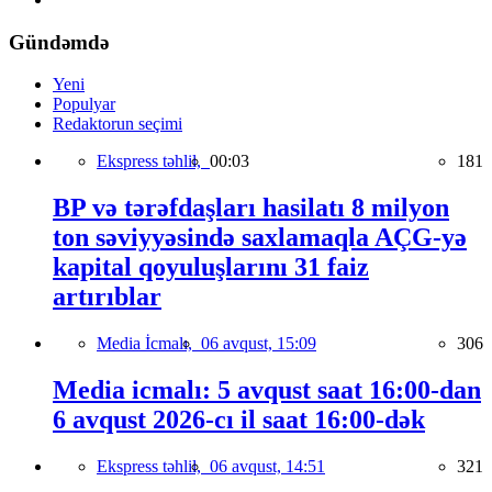
Gündəmdə
Yeni
Populyar
Redaktorun seçimi
Ekspress təhlil,
00:03
181
BP və tərəfdaşları hasilatı 8 milyon
ton səviyyəsində saxlamaqla AÇG-yə
kapital qoyuluşlarını 31 faiz
artırıblar
Media İcmalı,
06 avqust, 15:09
306
Media icmalı: 5 avqust saat 16:00-dan
6 avqust 2026-cı il saat 16:00-dək
Ekspress təhlil,
06 avqust, 14:51
321