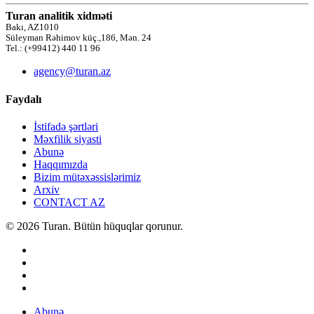
Turan analitik xidməti
Bakı, AZ1010
Süleyman Rəhimov küç.,186, Mən. 24
Tel.: (+99412) 440 11 96
agency@turan.az
Faydalı
İstifadə şərtləri
Məxfilik siyasti
Abunə
Haqqımızda
Bizim mütəxəssislərimiz
Arxiv
CONTACT AZ
© 2026 Turan. Bütün hüquqlar qorunur.
Abunə