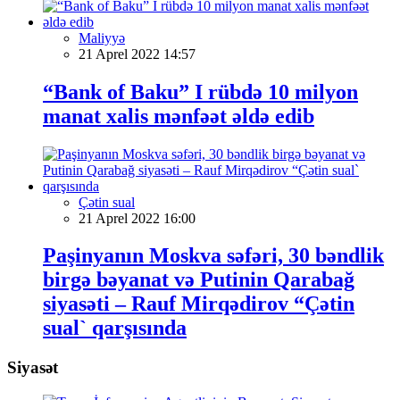
Maliyyə
21 Aprel 2022 14:57
“Bank of Baku” I rübdə 10 milyon
manat xalis mənfəət əldə edib
Çətin sual
21 Aprel 2022 16:00
Paşinyanın Moskva səfəri, 30 bəndlik
birgə bəyanat və Putinin Qarabağ
siyasəti – Rauf Mirqədirov “Çətin
sual` qarşısında
Siyasət