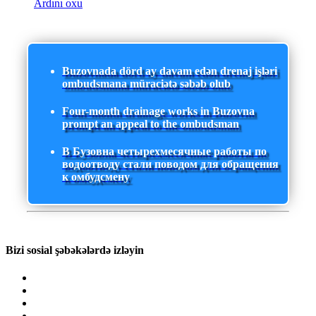
Ardını oxu
Buzovnada dörd ay davam edən drenaj işləri
ombudsmana müraciətə səbəb olub
Four-month drainage works in Buzovna
prompt an appeal to the ombudsman
В Бузовна четырехмесячные работы по
водоотводу стали поводом для обращения
к омбудсмену
Bizi sosial şəbəkələrdə izləyin