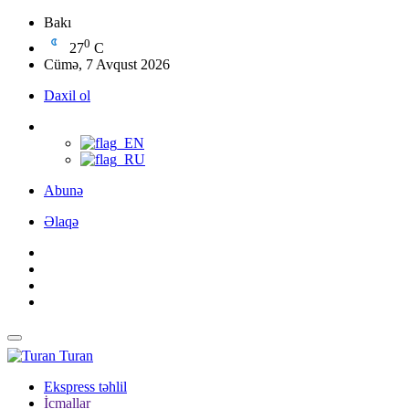
Bakı
0
27
C
Cümə, 7 Avqust 2026
Daxil ol
Abunə
Əlaqə
Turan
Ekspress təhlil
İcmallar