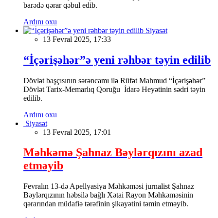
barədə qərar qəbul edib.
Ardını oxu
Siyasət
13 Fevral 2025, 17:33
“İçərişəhər”ə yeni rəhbər təyin edilib
Dövlət başçısının sərəncamı ilə Rüfət Mahmud “İçərişəhər”
Dövlət Tarix-Memarlıq Qoruğu İdarə Heyətinin sədri təyin
edilib.
Ardını oxu
Siyasət
13 Fevral 2025, 17:01
Məhkəmə Şahnaz Bəylərqızını azad
etməyib
Fevralın 13-də Apellyasiya Məhkəməsi jurnalist Şahnaz
Bəylərqızının həbsilə bağlı Xətai Rayon Məhkəməsinin
qərarından müdafiə tərəfinin şikayətini təmin etməyib.