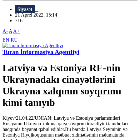
Siyasət
21 Aprel 2022, 15:14
716
A-
A
A+
EN
RU
Turan İnformasiya Agentliyi
Latviya və Estoniya RF-nin
Ukraynadakı cinayətlərini
Ukrayna xalqının soyqırımı
kimi tanıyıb
Kiyev/21.04.22/UNİAN: Latviya və Estoniya parlamentləri
Rusiyanın Ukrayna xalqına qarşı soyqırım törətdiyini tanıdıqları
haqqında bəyanat qəbul ediblər.Bu barədə Latviya Seyminin və
Estoniya Riyqikoqusunun mətbuat xidmətlərinin məlumatında