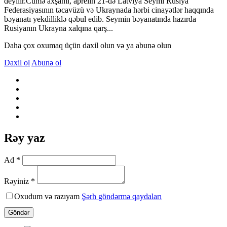
deyilir.Cümə axşamı, aprelin 21-də Latviya Seymi Rusiya
Federasiyasının təcavüzü və Ukraynada hərbi cinayətlər haqqında
bəyanatı yekdilliklə qəbul edib. Seymin bəyanatında hazırda
Rusiyanın Ukrayna xalqına qarş...
Daha çox oxumaq üçün daxil olun və ya abunə olun
Daxil ol
Abunə ol
Rəy yaz
Ad *
Rəyiniz *
Oxudum və razıyam
Şərh göndərmə qaydaları
Göndər