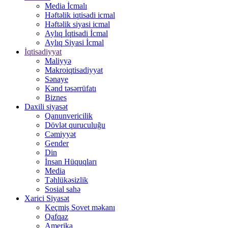
Media İcmalı
Həftəlik iqtisadi icmal
Həftəlik siyasi icmal
Aylıq İqtisadi İcmal
Aylıq Siyasi İcmal
İqtisadiyyat
Maliyyə
Makroiqtisadiyyat
Sənaye
Kənd təsərrüfatı
Biznes
Daxili siyasət
Qanunvericilik
Dövlət quruculuğu
Cəmiyyət
Gender
Din
İnsan Hüquqları
Media
Təhlükəsizlik
Sosial sahə
Xarici Siyasət
Keçmiş Sovet məkanı
Qafqaz
Amerika