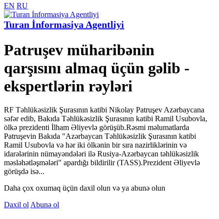
EN
RU
Turan İnformasiya Agentliyi
Patruşev müharibənin
qarşısını almaq üçün gəlib -
ekspertlərin rəyləri
RF Təhlükəsizlik Şurasının katibi Nikolay Patruşev Azərbaycana
səfər edib, Bakıda Təhlükəsizlik Şurasının katibi Ramil Usubovla,
ölkə prezidenti İlham Əliyevlə görüşüb.Rəsmi məlumatlarda
Patruşevin Bakıda "Azərbaycan Təhlükəsizlik Şurasının katibi
Ramil Usubovla və hər iki ölkənin bir sıra nazirliklərinin və
idarələrinin nümayəndələri ilə Rusiya-Azərbaycan təhlükəsizlik
məsləhətləşmələri" apardığı bildirilir (TASS).Prezident Əliyevlə
görüşdə isə...
Daha çox oxumaq üçün daxil olun və ya abunə olun
Daxil ol
Abunə ol