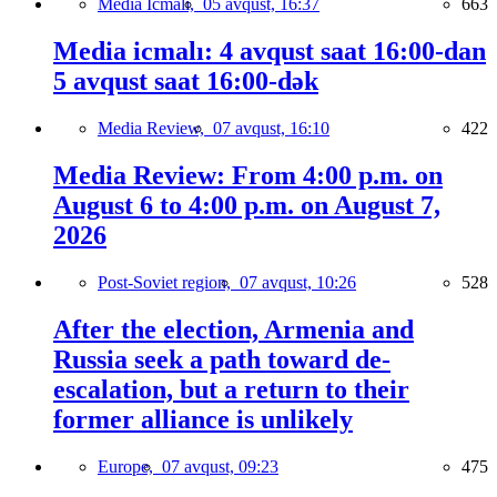
Media İcmalı,
05 avqust, 16:37
663
Media icmalı: 4 avqust saat 16:00-dan
5 avqust saat 16:00-dək
Media Review,
07 avqust, 16:10
422
Media Review: From 4:00 p.m. on
August 6 to 4:00 p.m. on August 7,
2026
Post-Soviet region,
07 avqust, 10:26
528
After the election, Armenia and
Russia seek a path toward de-
escalation, but a return to their
former alliance is unlikely
Europe,
07 avqust, 09:23
475