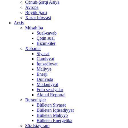
Cənub-Şərqi Asiya
Avropa
Böyük Şərq
Xəzər hövzəsi
Arxiv
Müsahibə
Sual-cavab
Çətin sual
Bizimkiler
Xəbərlər
Siyasət
Cəmiyyət
İqtisadiyyat
Maliyyə
Enerji
Dünyada
Mədəniyyət
Foto sessiyalar
Aktual Reportaj
Buraxılışlar
Bülleten Siyasət
Bülleten İqtisadiyyat
Bülleten Maliyyə
Bülleten Energetika
Söz istəyirəm