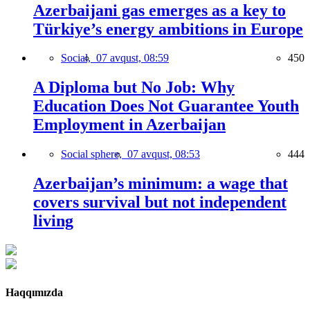
Azerbaijani gas emerges as a key to
Türkiye’s energy ambitions in Europe
Social,
07 avqust, 08:59
450
A Diploma but No Job: Why
Education Does Not Guarantee Youth
Employment in Azerbaijan
Social sphere,
07 avqust, 08:53
444
Azerbaijan’s minimum: a wage that
covers survival but not independent
living
Haqqımızda