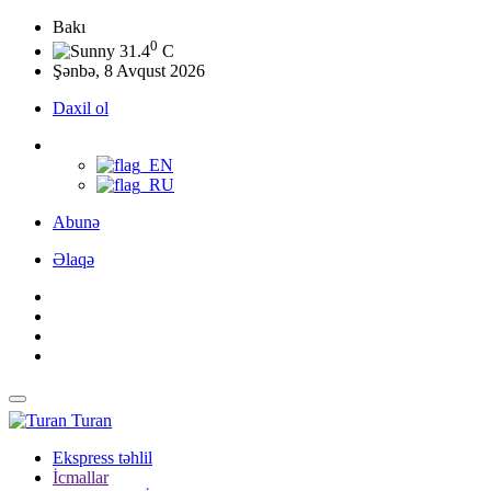
Bakı
0
31.4
C
Şənbə, 8 Avqust 2026
Daxil ol
Abunə
Əlaqə
Turan
Ekspress təhlil
İcmallar