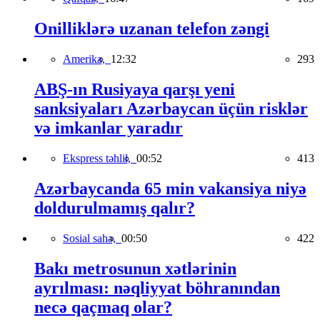
Onilliklərə uzanan telefon zəngi
Amerika,
12:32
293
ABŞ-ın Rusiyaya qarşı yeni
sanksiyaları Azərbaycan üçün risklər
və imkanlar yaradır
Ekspress təhlil,
00:52
413
Azərbaycanda 65 min vakansiya niyə
doldurulmamış qalır?
Sosial sahə,
00:50
422
Bakı metrosunun xətlərinin
ayrılması: nəqliyyat böhranından
necə qaçmaq olar?