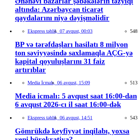
Ənənəvi bazarlar şəbəkələrin təzyiqi
altında: Azərbaycan ticarət
qaydalarını niyə dəyişməlidir
Ekspress təhlil,
07 avqust, 00:03
548
BP və tərəfdaşları hasilatı 8 milyon
ton səviyyəsində saxlamaqla AÇG-yə
kapital qoyuluşlarını 31 faiz
artırıblar
Media İcmalı,
06 avqust, 15:09
513
Media icmalı: 5 avqust saat 16:00-dan
6 avqust 2026-cı il saat 16:00-dək
Ekspress təhlil,
06 avqust, 14:51
543
Gömrükdə keyfiyyət inqilabı, yoxsa
yeni bürokratiya?