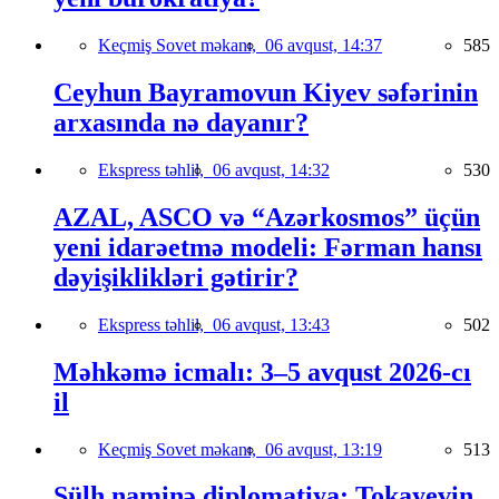
Keçmiş Sovet məkanı,
06 avqust, 14:37
585
Ceyhun Bayramovun Kiyev səfərinin
arxasında nə dayanır?
Ekspress təhlil,
06 avqust, 14:32
530
AZAL, ASCO və “Azərkosmos” üçün
yeni idarəetmə modeli: Fərman hansı
dəyişiklikləri gətirir?
Ekspress təhlil,
06 avqust, 13:43
502
Məhkəmə icmalı: 3–5 avqust 2026-cı
il
Keçmiş Sovet məkanı,
06 avqust, 13:19
513
Sülh naminə diplomatiya: Tokayevin