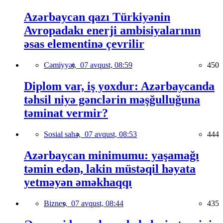
Azərbaycan qazı Türkiyənin
Avropadakı enerji ambisiyalarının
əsas elementinə çevrilir
Cəmiyyət,
07 avqust, 08:59
450
Diplom var, iş yoxdur: Azərbaycanda
təhsil niyə gənclərin məşğulluğuna
təminat vermir?
Sosial sahə,
07 avqust, 08:53
444
Azərbaycan minimumu: yaşamağı
təmin edən, lakin müstəqil həyata
yetməyən əməkhaqqı
Biznes,
07 avqust, 08:44
435