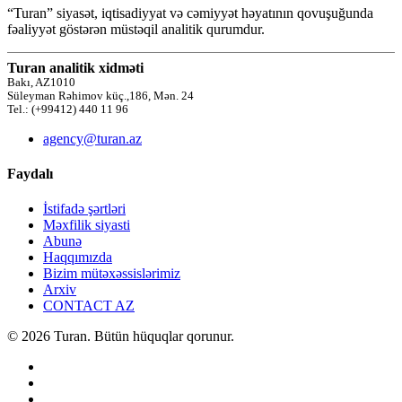
“Turan” siyasət, iqtisadiyyat və cəmiyyət həyatının qovuşuğunda
fəaliyyət göstərən müstəqil analitik qurumdur.
Turan analitik xidməti
Bakı, AZ1010
Süleyman Rəhimov küç.,186, Mən. 24
Tel.: (+99412) 440 11 96
agency@turan.az
Faydalı
İstifadə şərtləri
Məxfilik siyasti
Abunə
Haqqımızda
Bizim mütəxəssislərimiz
Arxiv
CONTACT AZ
© 2026 Turan. Bütün hüquqlar qorunur.