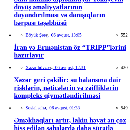
döyüş əməliyyatlarının
dayandırılması və danışıqların
bərpası təşəbbüsü
Böyük Şərq,
06 avqust, 13:05
552
İran və Ermənistan öz “TRIPP”lərini
hazırlayır
Xəzər hövzəsi,
06 avqust, 12:31
420
Xəzər geri çəkilir: su balansına dair
risklərin, nəticələrin və zəifliklərin
kompleks qiymətləndirilməsi
Sosial sahə,
06 avqust, 01:38
549
Əməkhaqları artır, lakin həyat ən çox
hiss edilən sahələrdə daha sürətlə