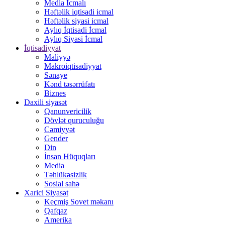
Media İcmalı
Həftəlik iqtisadi icmal
Həftəlik siyasi icmal
Aylıq İqtisadi İcmal
Aylıq Siyasi İcmal
İqtisadiyyat
Maliyyə
Makroiqtisadiyyat
Sənaye
Kənd təsərrüfatı
Biznes
Daxili siyasət
Qanunvericilik
Dövlət quruculuğu
Cəmiyyət
Gender
Din
İnsan Hüquqları
Media
Təhlükəsizlik
Sosial sahə
Xarici Siyasət
Keçmiş Sovet məkanı
Qafqaz
Amerika