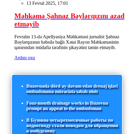
13 Fevral 2025, 17:01
Məhkəmə Şahnaz Bəylərqızını azad
etməyib
Fevralın 13-də Apellyasiya Məhkəməsi jurnalist Şahnaz
Bəylərqızının həbsilə bağlı Xətai Rayon Məhkəməsinin
qərarından müdafiə tərəfinin şikayətini təmin etməyib.
Ardını oxu
Buzovnada dörd ay davam edən drenaj işləri
ombudsmana müraciətə səbəb olub
Four-month drainage works in Buzovna
prompt an appeal to the ombudsman
В Бузовна четырехмесячные работы по
водоотводу стали поводом для обращения
к омбудсмену