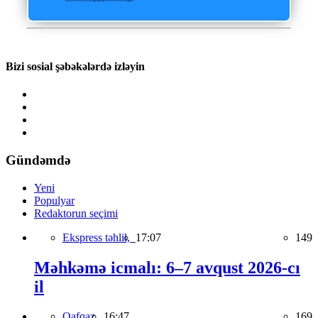
Bizi sosial şəbəkələrdə izləyin
Gündəmdə
Yeni
Populyar
Redaktorun seçimi
Ekspress təhlil,
17:07
149
Məhkəmə icmalı: 6–7 avqust 2026-cı
il
Qafqaz,
16:47
169