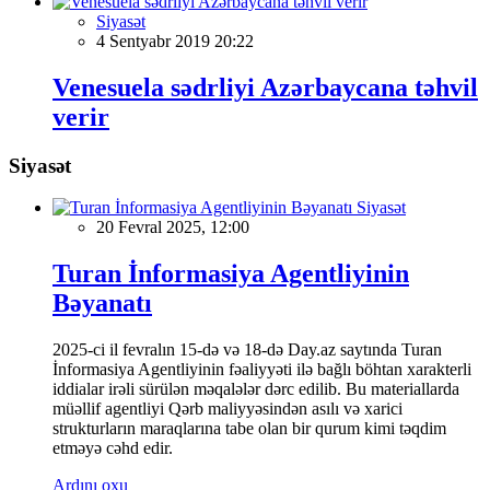
Siyasət
4 Sentyabr 2019 20:22
Venesuela sədrliyi Azərbaycana təhvil
verir
Siyasət
Siyasət
20 Fevral 2025, 12:00
Turan İnformasiya Agentliyinin
Bəyanatı
2025-ci il fevralın 15-də və 18-də Day.az saytında Turan
İnformasiya Agentliyinin fəaliyyəti ilə bağlı böhtan xarakterli
iddialar irəli sürülən məqalələr dərc edilib. Bu materiallarda
müəllif agentliyi Qərb maliyyəsindən asılı və xarici
strukturların maraqlarına tabe olan bir qurum kimi təqdim
etməyə cəhd edir.
Ardını oxu