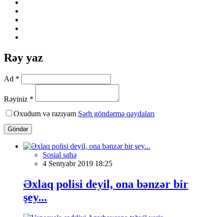
Rəy yaz
Ad *
Rəyiniz *
Oxudum və razıyam
Şərh göndərmə qaydaları
Göndər
Sosial sahə
4 Sentyabr 2019 18:25
Əxlaq polisi deyil, ona bənzər bir
şey...