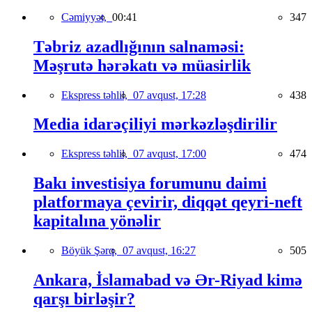
Cəmiyyət,
00:41
347
Təbriz azadlığının salnaməsi:
Məşrutə hərəkatı və müasirlik
Ekspress təhlil,
07 avqust, 17:28
438
Media idarəçiliyi mərkəzləşdirilir
Ekspress təhlil,
07 avqust, 17:00
474
Bakı investisiya forumunu daimi
platformaya çevirir, diqqət qeyri-neft
kapitalına yönəlir
Böyük Şərq,
07 avqust, 16:27
505
Ankara, İslamabad və Ər-Riyad kimə
qarşı birləşir?