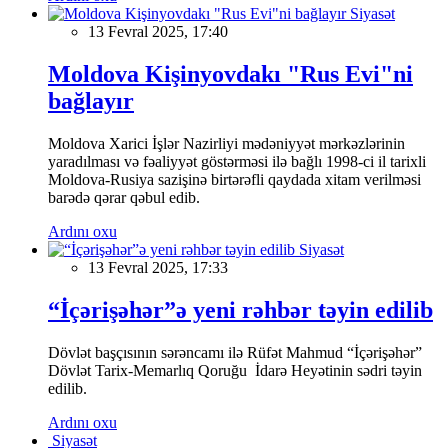
Siyasət
13 Fevral 2025, 17:40
Moldova Kişinyovdakı "Rus Evi"ni
bağlayır
Moldova Xarici İşlər Nazirliyi mədəniyyət mərkəzlərinin
yaradılması və fəaliyyət göstərməsi ilə bağlı 1998-ci il tarixli
Moldova-Rusiya sazişinə birtərəfli qaydada xitam verilməsi
barədə qərar qəbul edib.
Ardını oxu
Siyasət
13 Fevral 2025, 17:33
“İçərişəhər”ə yeni rəhbər təyin edilib
Dövlət başçısının sərəncamı ilə Rüfət Mahmud “İçərişəhər”
Dövlət Tarix-Memarlıq Qoruğu İdarə Heyətinin sədri təyin
edilib.
Ardını oxu
Siyasət