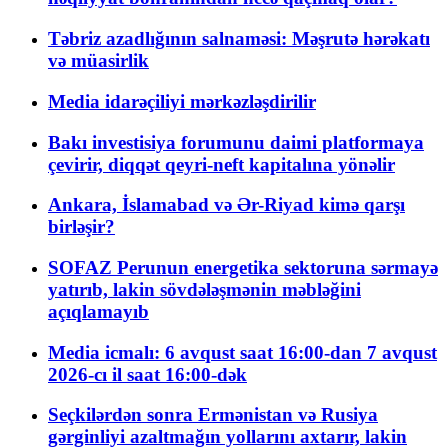
Təbriz azadlığının salnaməsi: Məşrutə hərəkatı
və müasirlik
Media idarəçiliyi mərkəzləşdirilir
Bakı investisiya forumunu daimi platformaya
çevirir, diqqət qeyri-neft kapitalına yönəlir
Ankara, İslamabad və Ər-Riyad kimə qarşı
birləşir?
SOFAZ Perunun energetika sektoruna sərmayə
yatırıb, lakin sövdələşmənin məbləğini
açıqlamayıb
Media icmalı: 6 avqust saat 16:00-dan 7 avqust
2026-cı il saat 16:00-dək
Seçkilərdən sonra Ermənistan və Rusiya
gərginliyi azaltmağın yollarını axtarır, lakin