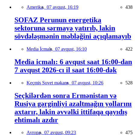
Amerika,
07 avqust, 16:19
438
SOFAZ Perunun energetika
sektoruna sərmayə yatırıb, lakin
sövdələşmənin məbləğini açıqlamayıb
Media İcmalı,
07 avqust, 16:10
422
Media icmalı: 6 avqust saat 16:00-dan
7 avqust 2026-cı il saat 16:00-dək
Keçmiş Sovet məkanı,
07 avqust, 10:26
528
Seçkilərdən sonra Ermənistan və
Rusiya gərginliyi azaltmağın yollarını
axtarır, lakin əvvəlki ittifaqa qayıdış
ehtimalı azdır
Avropa,
07 avqust, 09:23
475