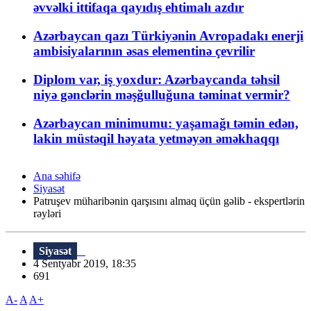
əvvəlki ittifaqa qayıdış ehtimalı azdır
Azərbaycan qazı Türkiyənin Avropadakı enerji
ambisiyalarının əsas elementinə çevrilir
Diplom var, iş yoxdur: Azərbaycanda təhsil
niyə gənclərin məşğulluğuna təminat vermir?
Azərbaycan minimumu: yaşamağı təmin edən,
lakin müstəqil həyata yetməyən əməkhaqqı
Ana səhifə
Siyasət
Patruşev müharibənin qarşısını almaq üçün gəlib - ekspertlərin
rəyləri
Siyasət
4 Sentyabr 2019, 18:35
691
A-
A
A+