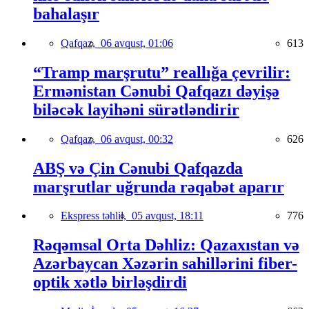
bahalaşır
Qafqaz,
06 avqust, 01:06
613
“Tramp marşrutu” reallığa çevrilir:
Ermənistan Cənubi Qafqazı dəyişə
biləcək layihəni sürətləndirir
Qafqaz,
06 avqust, 00:32
626
ABŞ və Çin Cənubi Qafqazda
marşrutlar uğrunda rəqabət aparır
Ekspress təhlil,
05 avqust, 18:11
776
Rəqəmsal Orta Dəhliz: Qazaxıstan və
Azərbaycan Xəzərin sahillərini fiber-
optik xətlə birləşdirdi