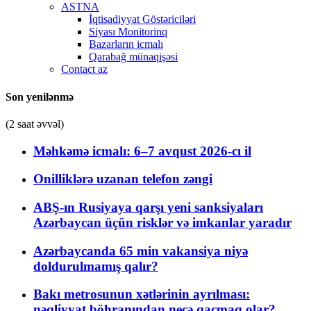
ASTNA
İqtisadiyyat Göstəriciləri
Siyası Monitorinq
Bazarların icmalı
Qarabağ münaqişəsi
Contact az
Son yenilənmə
(2 saat əvvəl)
Məhkəmə icmalı: 6–7 avqust 2026-cı il
Onilliklərə uzanan telefon zəngi
ABŞ-ın Rusiyaya qarşı yeni sanksiyaları
Azərbaycan üçün risklər və imkanlar yaradır
Azərbaycanda 65 min vakansiya niyə
doldurulmamış qalır?
Bakı metrosunun xətlərinin ayrılması:
nəqliyyat böhranından necə qaçmaq olar?