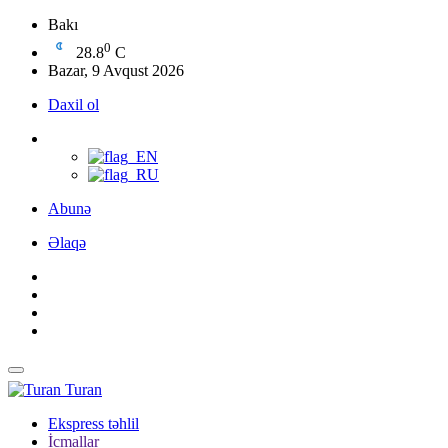
Bakı
0
28.8
C
Bazar, 9 Avqust 2026
Daxil ol
Abunə
Əlaqə
Turan
Ekspress təhlil
İcmallar