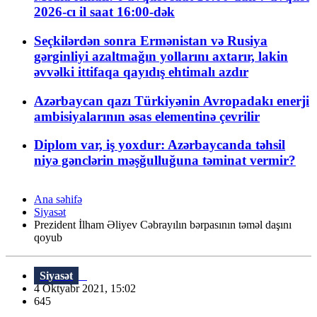
2026-cı il saat 16:00-dək
Seçkilərdən sonra Ermənistan və Rusiya
gərginliyi azaltmağın yollarını axtarır, lakin
əvvəlki ittifaqa qayıdış ehtimalı azdır
Azərbaycan qazı Türkiyənin Avropadakı enerji
ambisiyalarının əsas elementinə çevrilir
Diplom var, iş yoxdur: Azərbaycanda təhsil
niyə gənclərin məşğulluğuna təminat vermir?
Ana səhifə
Siyasət
Prezident İlham Əliyev Cəbrayılın bərpasının təməl daşını
qoyub
Siyasət
4 Oktyabr 2021, 15:02
645