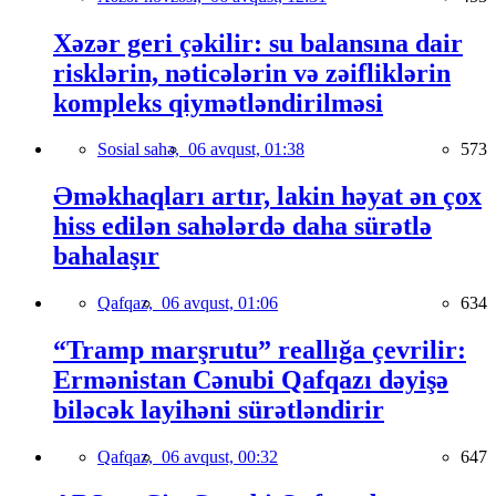
Xəzər geri çəkilir: su balansına dair
risklərin, nəticələrin və zəifliklərin
kompleks qiymətləndirilməsi
Sosial sahə,
06 avqust, 01:38
573
Əməkhaqları artır, lakin həyat ən çox
hiss edilən sahələrdə daha sürətlə
bahalaşır
Qafqaz,
06 avqust, 01:06
634
“Tramp marşrutu” reallığa çevrilir:
Ermənistan Cənubi Qafqazı dəyişə
biləcək layihəni sürətləndirir
Qafqaz,
06 avqust, 00:32
647