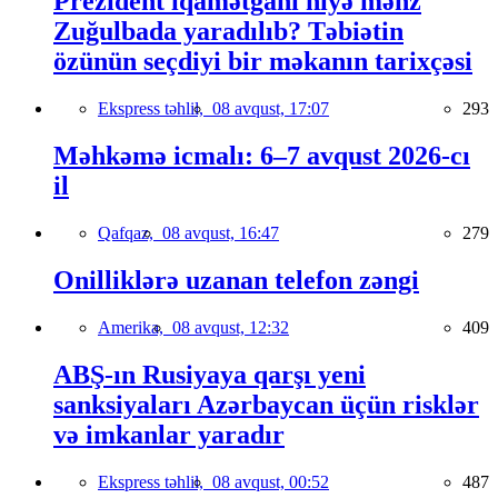
Prezident iqamətgahı niyə məhz
Zuğulbada yaradılıb? Təbiətin
özünün seçdiyi bir məkanın tarixçəsi
Ekspress təhlil,
08 avqust, 17:07
293
Məhkəmə icmalı: 6–7 avqust 2026-cı
il
Qafqaz,
08 avqust, 16:47
279
Onilliklərə uzanan telefon zəngi
Amerika,
08 avqust, 12:32
409
ABŞ-ın Rusiyaya qarşı yeni
sanksiyaları Azərbaycan üçün risklər
və imkanlar yaradır
Ekspress təhlil,
08 avqust, 00:52
487