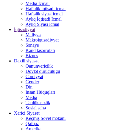
Media İcmalı
Həftəlik iqtisadi icmal
Həftəlik siyasi icmal
Aylıq İqtisadi İcmal
Aylıq Siyasi İcmal
İqtisadiyyat
Maliyyə
Makroiqtisadiyyat
Sənaye
Kənd təsərrüfatı
Biznes
Daxili siyasət
Qanunvericilik
Dövlət quruculuğu
Cəmiyyət
Gender
Din
İnsan Hüquqları
Media
Təhlükəsizlik
Sosial sahə
Xarici Siyasət
Keçmiş Sovet məkanı
Qafqaz
Amerika