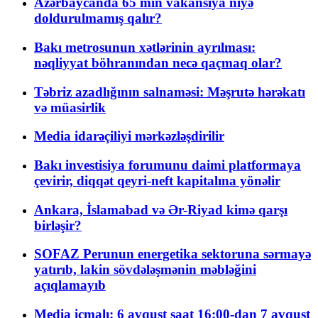
Azərbaycanda 65 min vakansiya niyə
doldurulmamış qalır?
Bakı metrosunun xətlərinin ayrılması:
nəqliyyat böhranından necə qaçmaq olar?
Təbriz azadlığının salnaməsi: Məşrutə hərəkatı
və müasirlik
Media idarəçiliyi mərkəzləşdirilir
Bakı investisiya forumunu daimi platformaya
çevirir, diqqət qeyri-neft kapitalına yönəlir
Ankara, İslamabad və Ər-Riyad kimə qarşı
birləşir?
SOFAZ Perunun energetika sektoruna sərmayə
yatırıb, lakin sövdələşmənin məbləğini
açıqlamayıb
Media icmalı: 6 avqust saat 16:00-dan 7 avqust