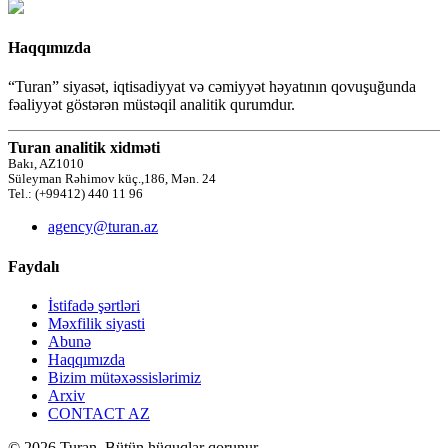
Haqqımızda
“Turan” siyasət, iqtisadiyyat və cəmiyyət həyatının qovuşuğunda
fəaliyyət göstərən müstəqil analitik qurumdur.
Turan analitik xidməti
Bakı, AZ1010
Süleyman Rəhimov küç.,186, Mən. 24
Tel.: (+99412) 440 11 96
agency@turan.az
Faydalı
İstifadə şərtləri
Məxfilik siyasti
Abunə
Haqqımızda
Bizim mütəxəssislərimiz
Arxiv
CONTACT AZ
© 2026 Turan. Bütün hüquqlar qorunur.