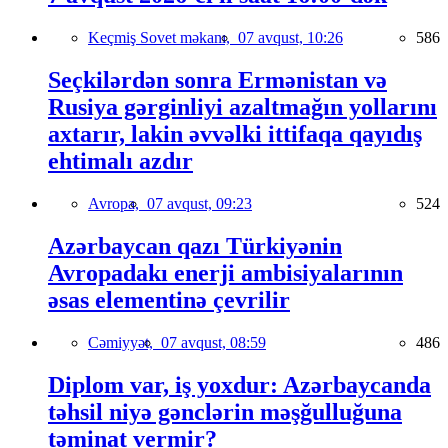
Keçmiş Sovet məkanı,
07 avqust, 10:26
586
Seçkilərdən sonra Ermənistan və
Rusiya gərginliyi azaltmağın yollarını
axtarır, lakin əvvəlki ittifaqa qayıdış
ehtimalı azdır
Avropa,
07 avqust, 09:23
524
Azərbaycan qazı Türkiyənin
Avropadakı enerji ambisiyalarının
əsas elementinə çevrilir
Cəmiyyət,
07 avqust, 08:59
486
Diplom var, iş yoxdur: Azərbaycanda
təhsil niyə gənclərin məşğulluğuna
təminat vermir?