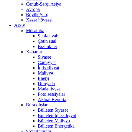
Cənub-Şərqi Asiya
Avropa
Böyük Şərq
Xəzər hövzəsi
Arxiv
Müsahibə
Sual-cavab
Çətin sual
Bizimkiler
Xəbərlər
Siyasət
Cəmiyyət
İqtisadiyyat
Maliyyə
Enerji
Dünyada
Mədəniyyət
Foto sessiyalar
Aktual Reportaj
Buraxılışlar
Bülleten Siyasət
Bülleten İqtisadiyyat
Bülleten Maliyyə
Bülleten Energetika
Söz istəyirəm