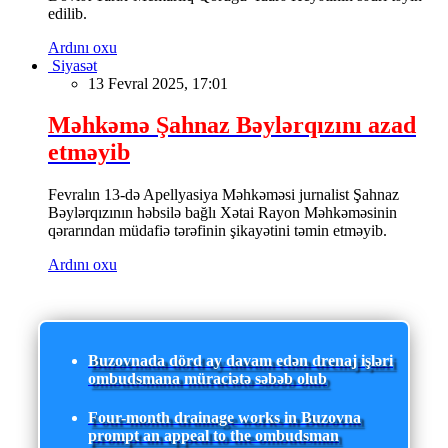
edilib.
Ardını oxu
Siyasət
13 Fevral 2025, 17:01
Məhkəmə Şahnaz Bəylərqızını azad
etməyib
Fevralın 13-də Apellyasiya Məhkəməsi jurnalist Şahnaz
Bəylərqızının həbsilə bağlı Xətai Rayon Məhkəməsinin
qərarından müdafiə tərəfinin şikayətini təmin etməyib.
Ardını oxu
Buzovnada dörd ay davam edən drenaj işləri
ombudsmana müraciətə səbəb olub
Four-month drainage works in Buzovna
prompt an appeal to the ombudsman