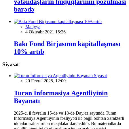
vətəndaşların hüquqlarının pozulması
barədə
Maliyyə
4 Oktyabr 2021 15:26
Bakı Fond Birjasının kapitallaşması
10% artıb
Siyasət
Siyasət
20 Fevral 2025, 12:00
Turan İnformasiya Agentliyinin
Bəyanatı
2025-ci il fevralın 15-də və 18-də Day.az saytında Turan
İnformasiya Agentliyinin fəaliyyəti ilə bağlı böhtan xarakterli
iddialar irəli sürülən məqalələr dərc edilib. Bu materiallarda
müəllif agentliyi Qərb maliyyəsindən asılı və xarici