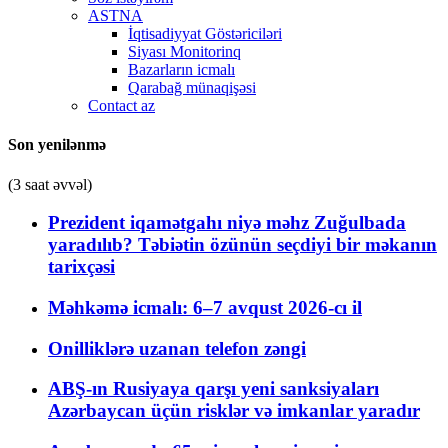
ASTNA
İqtisadiyyat Göstəriciləri
Siyası Monitorinq
Bazarların icmalı
Qarabağ münaqişəsi
Contact az
Son yenilənmə
(3 saat əvvəl)
Prezident iqamətgahı niyə məhz Zuğulbada
yaradılıb? Təbiətin özünün seçdiyi bir məkanın
tarixçəsi
Məhkəmə icmalı: 6–7 avqust 2026-cı il
Onilliklərə uzanan telefon zəngi
ABŞ-ın Rusiyaya qarşı yeni sanksiyaları
Azərbaycan üçün risklər və imkanlar yaradır