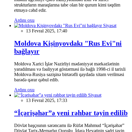
strukturların maraqlarına tabe olan bir qurum kimi təqdim
etməyə cəhd edir.
Ardını oxu
Siyasət
13 Fevral 2025, 17:40
Moldova Kişinyovdakı "Rus Evi"ni
bağlayır
Moldova Xarici İşlər Nazirliyi mədəniyyət mərkəzlərinin
yaradılması və fəaliyyət göstərməsi ilə bağlı 1998-ci il tarixli
Moldova-Rusiya sazişinə birtərəfli qaydada xitam verilməsi
barədə qərar qəbul edib.
Ardını oxu
Siyasət
13 Fevral 2025, 17:33
“İçərişəhər”ə yeni rəhbər təyin edilib
Dövlət başçısının sərəncamı ilə Rüfət Mahmud “İçərişəhər”
Dövlət Tarix-Memarlıq Qoruğu İdarə Heyətinin sədri təyin