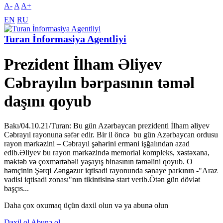
A-
A
A+
EN
RU
Turan İnformasiya Agentliyi
Prezident İlham Əliyev
Cəbrayılın bərpasının təməl
daşını qoyub
Bakı/04.10.21/Turan: Bu gün Azərbaycan prezidenti İlham əliyev
Cəbrayıl rayonuna səfər edir. Bir il öncə bu gün Azərbaycan ordusu
rayon mərkəzini – Cəbrayıl şəhərini erməni işğalından azad
edib.Əliyev bu rayon mərkəzində memorial kompleks, xəstəxana,
məktəb və çoxmərtəbəli yaşayış binasının təməlini qoyub. O
həmçinin Şərqi Zəngəzur iqtisadi rayonunda sənaye parkının -"Araz
vadisi iqtisadi zonası"nın tikintisinə start verib.Ötən gün dövlət
başçıs...
Daha çox oxumaq üçün daxil olun və ya abunə olun
Daxil ol
Abunə ol