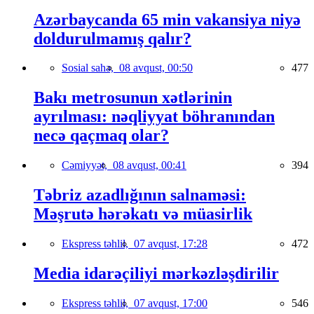
Azərbaycanda 65 min vakansiya niyə
doldurulmamış qalır?
Sosial sahə,
08 avqust, 00:50
477
Bakı metrosunun xətlərinin
ayrılması: nəqliyyat böhranından
necə qaçmaq olar?
Cəmiyyət,
08 avqust, 00:41
394
Təbriz azadlığının salnaməsi:
Məşrutə hərəkatı və müasirlik
Ekspress təhlil,
07 avqust, 17:28
472
Media idarəçiliyi mərkəzləşdirilir
Ekspress təhlil,
07 avqust, 17:00
546