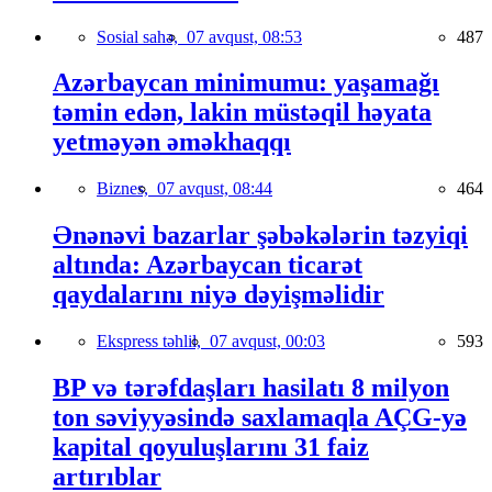
Sosial sahə,
07 avqust, 08:53
487
Azərbaycan minimumu: yaşamağı
təmin edən, lakin müstəqil həyata
yetməyən əməkhaqqı
Biznes,
07 avqust, 08:44
464
Ənənəvi bazarlar şəbəkələrin təzyiqi
altında: Azərbaycan ticarət
qaydalarını niyə dəyişməlidir
Ekspress təhlil,
07 avqust, 00:03
593
BP və tərəfdaşları hasilatı 8 milyon
ton səviyyəsində saxlamaqla AÇG-yə
kapital qoyuluşlarını 31 faiz
artırıblar