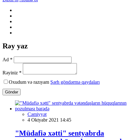
Rəy yaz
Ad *
Rəyiniz *
Oxudum və razıyam
Şərh göndərmə qaydaları
Göndər
Cəmiyyət
4 Oktyabr 2021 14:45
"Müdafiə xətti" sentyabrda