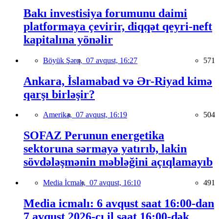
Bakı investisiya forumunu daimi
platformaya çevirir, diqqət qeyri-neft
kapitalına yönəlir
Böyük Şərq,
07 avqust, 16:27
571
Ankara, İslamabad və Ər-Riyad kimə
qarşı birləşir?
Amerika,
07 avqust, 16:19
504
SOFAZ Perunun energetika
sektoruna sərmayə yatırıb, lakin
sövdələşmənin məbləğini açıqlamayıb
Media İcmalı,
07 avqust, 16:10
491
Media icmalı: 6 avqust saat 16:00-dan
7 avqust 2026-cı il saat 16:00-dək