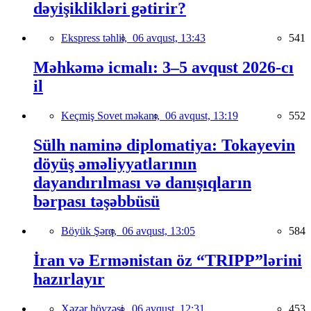
dəyişiklikləri gətirir?
Ekspress təhlil,
06 avqust, 13:43
541
Məhkəmə icmalı: 3–5 avqust 2026-cı
il
Keçmiş Sovet məkanı,
06 avqust, 13:19
552
Sülh naminə diplomatiya: Tokayevin
döyüş əməliyyatlarının
dayandırılması və danışıqların
bərpası təşəbbüsü
Böyük Şərq,
06 avqust, 13:05
584
İran və Ermənistan öz “TRIPP”lərini
hazırlayır
Xəzər hövzəsi,
06 avqust, 12:31
453