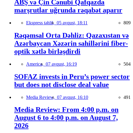
ABŞ və Çin Cənubi Qafqazda
marşrutlar uğrunda rəqabət aparır
Ekspress təhlil,
05 avqust, 18:11
809
Rəqəmsal Orta Dəhliz: Qazaxıstan və
Azərbaycan Xəzərin sahillərini fiber-
optik xətlə birləşdirdi
America,
07 avqust, 16:19
504
SOFAZ invests in Peru’s power sector
but does not disclose deal value
Media Review,
07 avqust, 16:10
491
Media Review: From 4:00 p.m. on
August 6 to 4:00 p.m. on August 7,
2026