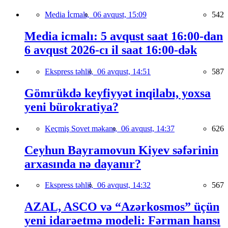
Media İcmalı,
06 avqust, 15:09
542
Media icmalı: 5 avqust saat 16:00-dan
6 avqust 2026-cı il saat 16:00-dək
Ekspress təhlil,
06 avqust, 14:51
587
Gömrükdə keyfiyyət inqilabı, yoxsa
yeni bürokratiya?
Keçmiş Sovet məkanı,
06 avqust, 14:37
626
Ceyhun Bayramovun Kiyev səfərinin
arxasında nə dayanır?
Ekspress təhlil,
06 avqust, 14:32
567
AZAL, ASCO və “Azərkosmos” üçün
yeni idarəetmə modeli: Fərman hansı