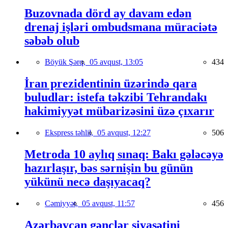
Buzovnada dörd ay davam edən
drenaj işləri ombudsmana müraciətə
səbəb olub
Böyük Şərq,
05 avqust, 13:05
434
İran prezidentinin üzərində qara
buludlar: istefa təkzibi Tehrandakı
hakimiyyət mübarizəsini üzə çıxarır
Ekspress təhlil,
05 avqust, 12:27
506
Metroda 10 aylıq sınaq: Bakı gələcəyə
hazırlaşır, bəs sərnişin bu günün
yükünü necə daşıyacaq?
Cəmiyyət,
05 avqust, 11:57
456
Azərbaycan gənclər siyasətini