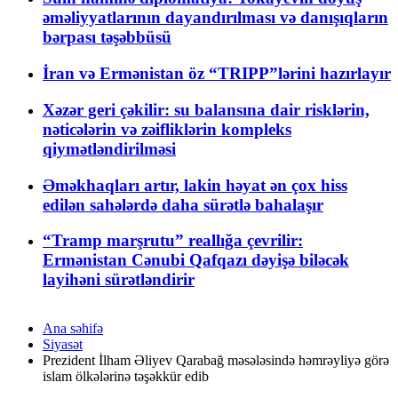
əməliyyatlarının dayandırılması və danışıqların
bərpası təşəbbüsü
İran və Ermənistan öz “TRIPP”lərini hazırlayır
Xəzər geri çəkilir: su balansına dair risklərin,
nəticələrin və zəifliklərin kompleks
qiymətləndirilməsi
Əməkhaqları artır, lakin həyat ən çox hiss
edilən sahələrdə daha sürətlə bahalaşır
“Tramp marşrutu” reallığa çevrilir:
Ermənistan Cənubi Qafqazı dəyişə biləcək
layihəni sürətləndirir
Ana səhifə
Siyasət
Prezident İlham Əliyev Qarabağ məsələsində həmrəyliyə görə
islam ölkələrinə təşəkkür edib