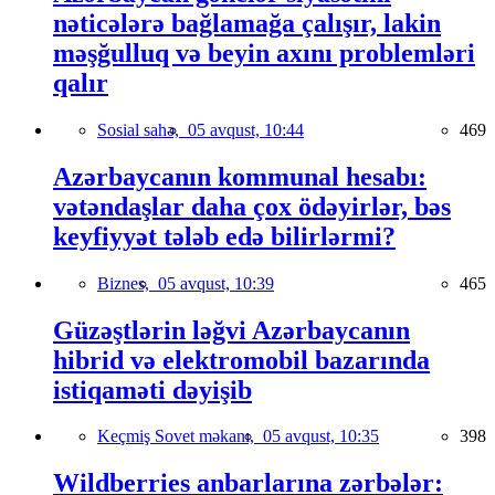
nəticələrə bağlamağa çalışır, lakin
məşğulluq və beyin axını problemləri
qalır
Sosial sahə,
05 avqust, 10:44
469
Azərbaycanın kommunal hesabı:
vətəndaşlar daha çox ödəyirlər, bəs
keyfiyyət tələb edə bilirlərmi?
Biznes,
05 avqust, 10:39
465
Güzəştlərin ləğvi Azərbaycanın
hibrid və elektromobil bazarında
istiqaməti dəyişib
Keçmiş Sovet məkanı,
05 avqust, 10:35
398
Wildberries anbarlarına zərbələr: