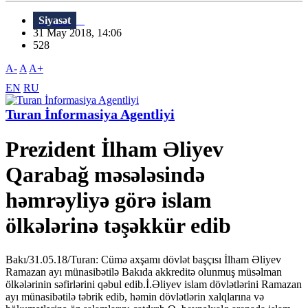
Siyasət
31 May 2018, 14:06
528
A-
A
A+
EN
RU
Turan İnformasiya Agentliyi
Prezident İlham Əliyev
Qarabağ məsələsində
həmrəyliyə görə islam
ölkələrinə təşəkkür edib
Bakı/31.05.18/Turan: Cümə axşamı dövlət başçısı İlham Əliyev
Ramazan ayı münasibətilə Bakıda akkreditə olunmuş müsəlman
ölkələrinin səfirlərini qəbul edib.İ.Əliyev islam dövlətlərini Ramazan
ayı münasibətilə təbrik edib, həmin dövlətlərin xalqlarına və