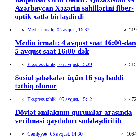
Azərbaycan Xəzərin sahillərini fiber-
optik xətlə birləşdirdi
Media İcmalı,
05 avqust, 16:37
519
Media icmalı: 4 avqust saat 16:00-dan
5 avqust saat 16:00-dək
Ekspress təhlil,
05 avqust, 15:29
515
Sosial şəbəkələr üçün 16 yaş həddi
tətbiq olunur
Ekspress təhlil,
05 avqust, 15:12
472
Dövlət əmlakının qurumlar arasında
verilməsi qaydaları sadələşdirilib
Cəmiyyət,
05 avqust, 14:30
1064