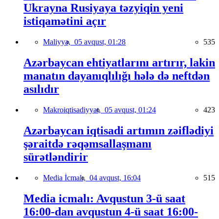
Ukrayna Rusiyaya təzyiqin yeni
istiqamətini açır
Maliyyə,
05 avqust, 01:28
535
Azərbaycan ehtiyatlarını artırır, lakin
manatın dayanıqlılığı hələ də neftdən
asılıdır
Makroiqtisadiyyat,
05 avqust, 01:24
423
Azərbaycan iqtisadi artımın zəiflədiyi
şəraitdə rəqəmsallaşmanı
sürətləndirir
Media İcmalı,
04 avqust, 16:04
515
Media icmalı: Avqustun 3-ü saat
16:00-dan avqustun 4-ü saat 16:00-