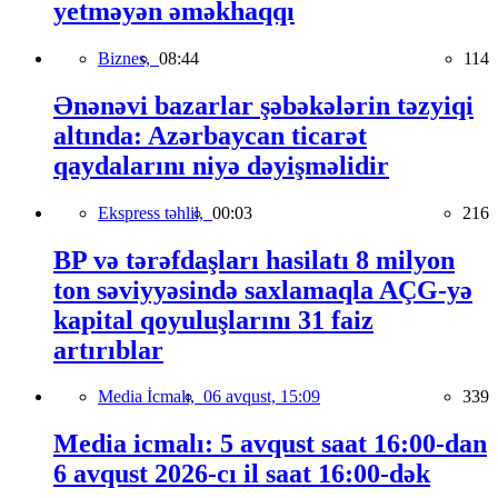
yetməyən əməkhaqqı
Biznes,
08:44
114
Ənənəvi bazarlar şəbəkələrin təzyiqi
altında: Azərbaycan ticarət
qaydalarını niyə dəyişməlidir
Ekspress təhlil,
00:03
216
BP və tərəfdaşları hasilatı 8 milyon
ton səviyyəsində saxlamaqla AÇG-yə
kapital qoyuluşlarını 31 faiz
artırıblar
Media İcmalı,
06 avqust, 15:09
339
Media icmalı: 5 avqust saat 16:00-dan
6 avqust 2026-cı il saat 16:00-dək