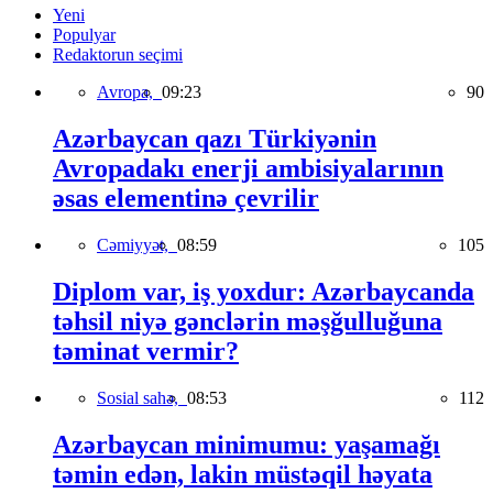
Yeni
Populyar
Redaktorun seçimi
Avropa,
09:23
90
Azərbaycan qazı Türkiyənin
Avropadakı enerji ambisiyalarının
əsas elementinə çevrilir
Cəmiyyət,
08:59
105
Diplom var, iş yoxdur: Azərbaycanda
təhsil niyə gənclərin məşğulluğuna
təminat vermir?
Sosial sahə,
08:53
112
Azərbaycan minimumu: yaşamağı
təmin edən, lakin müstəqil həyata