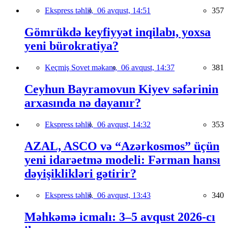
Ekspress təhlil,
06 avqust, 14:51
357
Gömrükdə keyfiyyət inqilabı, yoxsa
yeni bürokratiya?
Keçmiş Sovet məkanı,
06 avqust, 14:37
381
Ceyhun Bayramovun Kiyev səfərinin
arxasında nə dayanır?
Ekspress təhlil,
06 avqust, 14:32
353
AZAL, ASCO və “Azərkosmos” üçün
yeni idarəetmə modeli: Fərman hansı
dəyişiklikləri gətirir?
Ekspress təhlil,
06 avqust, 13:43
340
Məhkəmə icmalı: 3–5 avqust 2026-cı