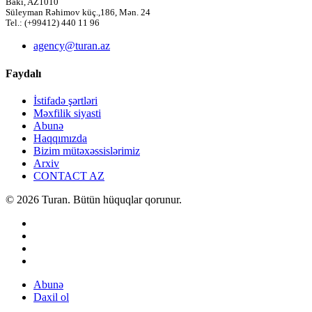
Bakı, AZ1010
Süleyman Rəhimov küç.,186, Mən. 24
Tel.: (+99412) 440 11 96
agency@turan.az
Faydalı
İstifadə şərtləri
Məxfilik siyasti
Abunə
Haqqımızda
Bizim mütəxəssislərimiz
Arxiv
CONTACT AZ
© 2026 Turan. Bütün hüquqlar qorunur.
Abunə
Daxil ol