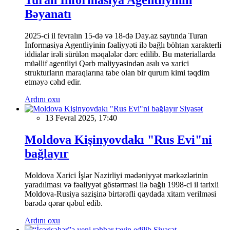
Bəyanatı
2025-ci il fevralın 15-də və 18-də Day.az saytında Turan
İnformasiya Agentliyinin fəaliyyəti ilə bağlı böhtan xarakterli
iddialar irəli sürülən məqalələr dərc edilib. Bu materiallarda
müəllif agentliyi Qərb maliyyəsindən asılı və xarici
strukturların maraqlarına tabe olan bir qurum kimi təqdim
etməyə cəhd edir.
Ardını oxu
Siyasət
13 Fevral 2025, 17:40
Moldova Kişinyovdakı "Rus Evi"ni
bağlayır
Moldova Xarici İşlər Nazirliyi mədəniyyət mərkəzlərinin
yaradılması və fəaliyyət göstərməsi ilə bağlı 1998-ci il tarixli
Moldova-Rusiya sazişinə birtərəfli qaydada xitam verilməsi
barədə qərar qəbul edib.
Ardını oxu
Siyasət