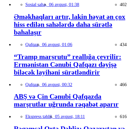
Sosial sahə,
06 avqust, 01:38
402
Əməkhaqları artır, lakin həyat ən çox
hiss edilən sahələrdə daha sürətlə
bahalaşır
Qafqaz,
06 avqust, 01:06
434
“Tramp marşrutu” reallığa çevrilir:
Ermənistan Cənubi Qafqazı dəyişə
biləcək layihəni sürətləndirir
Qafqaz,
06 avqust, 00:32
466
ABŞ və Çin Cənubi Qafqazda
marşrutlar uğrunda rəqabət aparır
Ekspress təhlil,
05 avqust, 18:11
616
Rəqəmsal Orta Dəhliz: Qazaxıstan və