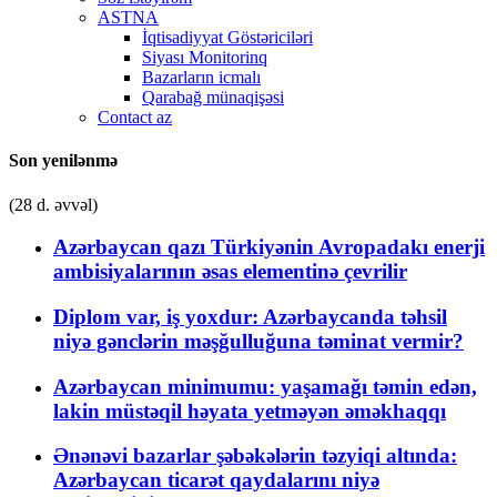
ASTNA
İqtisadiyyat Göstəriciləri
Siyası Monitorinq
Bazarların icmalı
Qarabağ münaqişəsi
Contact az
Son yenilənmə
(28 d. əvvəl)
Azərbaycan qazı Türkiyənin Avropadakı enerji
ambisiyalarının əsas elementinə çevrilir
Diplom var, iş yoxdur: Azərbaycanda təhsil
niyə gənclərin məşğulluğuna təminat vermir?
Azərbaycan minimumu: yaşamağı təmin edən,
lakin müstəqil həyata yetməyən əməkhaqqı
Ənənəvi bazarlar şəbəkələrin təzyiqi altında:
Azərbaycan ticarət qaydalarını niyə