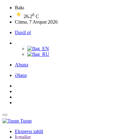
Bakı
0
26.2
C
Cümə, 7 Avqust 2026
Daxil ol
Abunə
Əlaqə
Turan
Ekspress təhlil
İcmallar