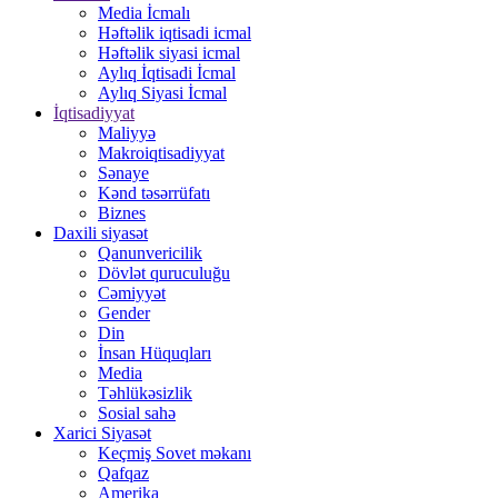
Media İcmalı
Həftəlik iqtisadi icmal
Həftəlik siyasi icmal
Aylıq İqtisadi İcmal
Aylıq Siyasi İcmal
İqtisadiyyat
Maliyyə
Makroiqtisadiyyat
Sənaye
Kənd təsərrüfatı
Biznes
Daxili siyasət
Qanunvericilik
Dövlət quruculuğu
Cəmiyyət
Gender
Din
İnsan Hüquqları
Media
Təhlükəsizlik
Sosial sahə
Xarici Siyasət
Keçmiş Sovet məkanı
Qafqaz
Amerika