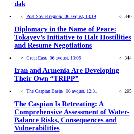
dək
Post-Soviet region,
06 avqust, 13:19
346
Diplomacy in the Name of Peace:
Tokayev’s Initiative to Halt Hostilities
and Resume Negotiations
Great East,
06 avqust, 13:05
344
Iran and Armenia Are Developing
Their Own “TRIPP”
The Caspian Basin,
06 avqust, 12:31
295
The Caspian Is Retreating: A
Comprehensive Assessment of Water-
Balance Risks, Consequences and
Vulnerabilities