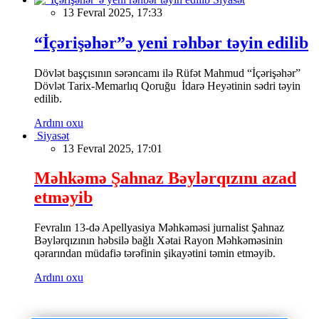
13 Fevral 2025, 17:33
“İçərişəhər”ə yeni rəhbər təyin edilib
Dövlət başçısının sərəncamı ilə Rüfət Mahmud “İçərişəhər”
Dövlət Tarix-Memarlıq Qoruğu İdarə Heyətinin sədri təyin
edilib.
Ardını oxu
Siyasət
13 Fevral 2025, 17:01
Məhkəmə Şahnaz Bəylərqızını azad
etməyib
Fevralın 13-də Apellyasiya Məhkəməsi jurnalist Şahnaz
Bəylərqızının həbsilə bağlı Xətai Rayon Məhkəməsinin
qərarından müdafiə tərəfinin şikayətini təmin etməyib.
Ardını oxu