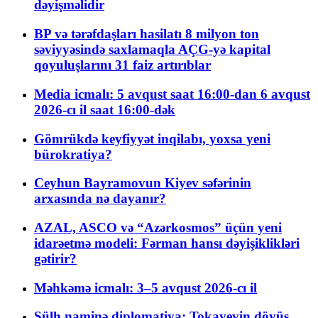
dəyişməlidir
BP və tərəfdaşları hasilatı 8 milyon ton
səviyyəsində saxlamaqla AÇG-yə kapital
qoyuluşlarını 31 faiz artırıblar
Media icmalı: 5 avqust saat 16:00-dan 6 avqust
2026-cı il saat 16:00-dək
Gömrükdə keyfiyyət inqilabı, yoxsa yeni
bürokratiya?
Ceyhun Bayramovun Kiyev səfərinin
arxasında nə dayanır?
AZAL, ASCO və “Azərkosmos” üçün yeni
idarəetmə modeli: Fərman hansı dəyişiklikləri
gətirir?
Məhkəmə icmalı: 3–5 avqust 2026-cı il
Sülh naminə diplomatiya: Tokayevin döyüş