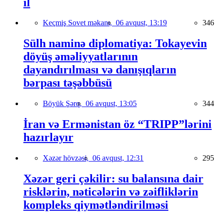
il
Keçmiş Sovet məkanı,
06 avqust, 13:19
346
Sülh naminə diplomatiya: Tokayevin
döyüş əməliyyatlarının
dayandırılması və danışıqların
bərpası təşəbbüsü
Böyük Şərq,
06 avqust, 13:05
344
İran və Ermənistan öz “TRIPP”lərini
hazırlayır
Xəzər hövzəsi,
06 avqust, 12:31
295
Xəzər geri çəkilir: su balansına dair
risklərin, nəticələrin və zəifliklərin
kompleks qiymətləndirilməsi