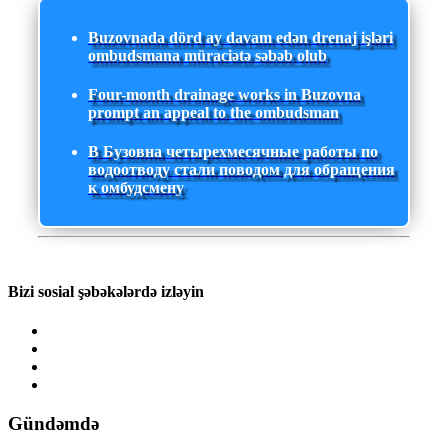
Buzovnada dörd ay davam edən drenaj işləri
ombudsmana müraciətə səbəb olub
Four-month drainage works in Buzovna
prompt an appeal to the ombudsman
В Бузовна четырехмесячные работы по
водоотводу стали поводом для обращения
к омбудсмену
Bizi sosial şəbəkələrdə izləyin
Gündəmdə