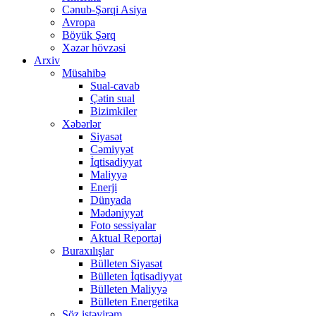
Cənub-Şərqi Asiya
Avropa
Böyük Şərq
Xəzər hövzəsi
Arxiv
Müsahibə
Sual-cavab
Çətin sual
Bizimkiler
Xəbərlər
Siyasət
Cəmiyyət
İqtisadiyyat
Maliyyə
Enerji
Dünyada
Mədəniyyət
Foto sessiyalar
Aktual Reportaj
Buraxılışlar
Bülleten Siyasət
Bülleten İqtisadiyyat
Bülleten Maliyyə
Bülleten Energetika
Söz istəyirəm