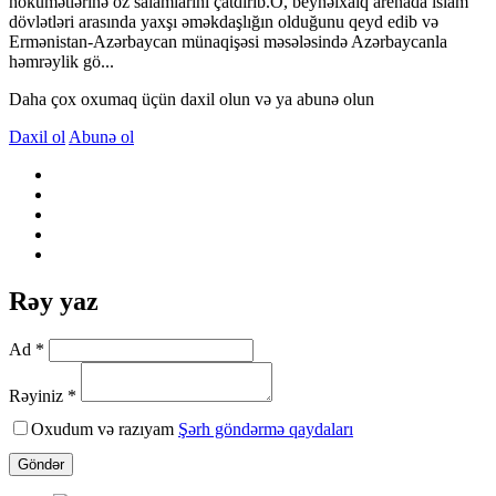
hökumətlərinə öz salamlarını çatdırıb.O, beynəlxalq arenada islam
dövlətləri arasında yaxşı əməkdaşlığın olduğunu qeyd edib və
Ermənistan-Azərbaycan münaqişəsi məsələsində Azərbaycanla
həmrəylik gö...
Daha çox oxumaq üçün daxil olun və ya abunə olun
Daxil ol
Abunə ol
Rəy yaz
Ad *
Rəyiniz *
Oxudum və razıyam
Şərh göndərmə qaydaları
Göndər