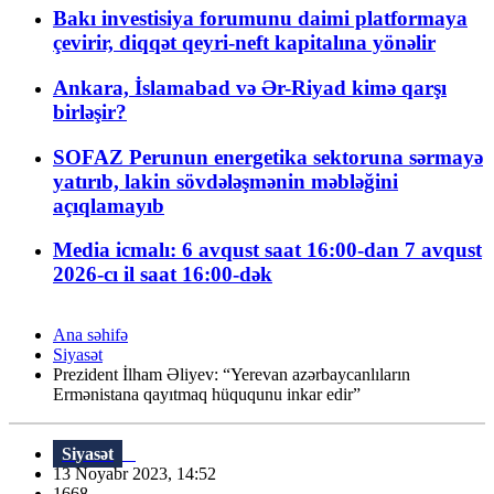
Bakı investisiya forumunu daimi platformaya
çevirir, diqqət qeyri-neft kapitalına yönəlir
Ankara, İslamabad və Ər-Riyad kimə qarşı
birləşir?
SOFAZ Perunun energetika sektoruna sərmayə
yatırıb, lakin sövdələşmənin məbləğini
açıqlamayıb
Media icmalı: 6 avqust saat 16:00-dan 7 avqust
2026-cı il saat 16:00-dək
Ana səhifə
Siyasət
Prezident İlham Əliyev: “Yerevan azərbaycanlıların
Ermənistana qayıtmaq hüququnu inkar edir”
Siyasət
13 Noyabr 2023, 14:52
1668