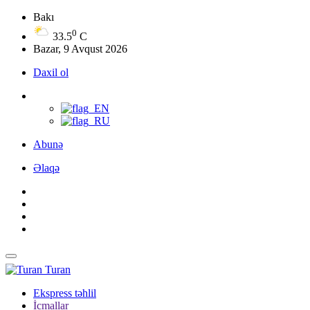
Bakı
0
33.5
C
Bazar, 9 Avqust 2026
Daxil ol
Abunə
Əlaqə
Turan
Ekspress təhlil
İcmallar