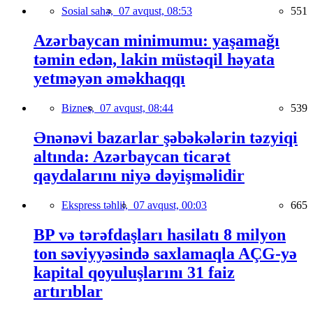
Sosial sahə,
07 avqust, 08:53
551
Azərbaycan minimumu: yaşamağı
təmin edən, lakin müstəqil həyata
yetməyən əməkhaqqı
Biznes,
07 avqust, 08:44
539
Ənənəvi bazarlar şəbəkələrin təzyiqi
altında: Azərbaycan ticarət
qaydalarını niyə dəyişməlidir
Ekspress təhlil,
07 avqust, 00:03
665
BP və tərəfdaşları hasilatı 8 milyon
ton səviyyəsində saxlamaqla AÇG-yə
kapital qoyuluşlarını 31 faiz
artırıblar