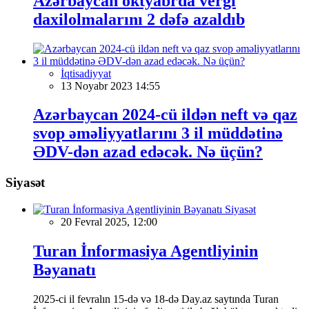
Azərbaycan oktyabrda vergi
daxilolmalarını 2 dəfə azaldıb
İqtisadiyyat
13 Noyabr 2023 14:55
Azərbaycan 2024-cü ildən neft və qaz
svop əməliyyatlarını 3 il müddətinə
ƏDV-dən azad edəcək. Nə üçün?
Siyasət
Siyasət
20 Fevral 2025, 12:00
Turan İnformasiya Agentliyinin
Bəyanatı
2025-ci il fevralın 15-də və 18-də Day.az saytında Turan