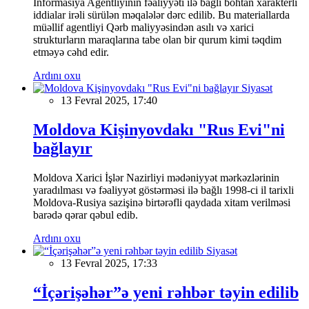
İnformasiya Agentliyinin fəaliyyəti ilə bağlı böhtan xarakterli
iddialar irəli sürülən məqalələr dərc edilib. Bu materiallarda
müəllif agentliyi Qərb maliyyəsindən asılı və xarici
strukturların maraqlarına tabe olan bir qurum kimi təqdim
etməyə cəhd edir.
Ardını oxu
Siyasət
13 Fevral 2025, 17:40
Moldova Kişinyovdakı "Rus Evi"ni
bağlayır
Moldova Xarici İşlər Nazirliyi mədəniyyət mərkəzlərinin
yaradılması və fəaliyyət göstərməsi ilə bağlı 1998-ci il tarixli
Moldova-Rusiya sazişinə birtərəfli qaydada xitam verilməsi
barədə qərar qəbul edib.
Ardını oxu
Siyasət
13 Fevral 2025, 17:33
“İçərişəhər”ə yeni rəhbər təyin edilib