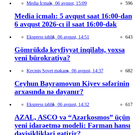
Media İcmalı,
06 avqust, 15:09
596
Media icmalı: 5 avqust saat 16:00-dan
6 avqust 2026-cı il saat 16:00-dək
Ekspress təhlil,
06 avqust, 14:51
643
Gömrükdə keyfiyyət inqilabı, yoxsa
yeni bürokratiya?
Keçmiş Sovet məkanı,
06 avqust, 14:37
682
Ceyhun Bayramovun Kiyev səfərinin
arxasında nə dayanır?
Ekspress təhlil,
06 avqust, 14:32
617
AZAL, ASCO və “Azərkosmos” üçün
yeni idarəetmə modeli: Fərman hansı
dəyişiklikləri gətirir?