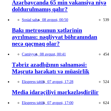
Azərbaycanda 65 min vakansiya niyə
doldurulmamış qalır?
Sosial sahə,
08 avqust, 00:50
539
Bakı metrosunun xətlərinin
ayrılması: nəqliyyat böhranından
necə qaçmaq olar?
Cəmiyyət,
08 avqust, 00:41
454
Təbriz azadlığının salnaməsi:
Məşrutə hərəkatı və müasirlik
Ekspress təhlil,
07 avqust, 17:28
524
Media idarəçiliyi mərkəzləşdirilir
Ekspress təhlil,
07 avqust, 17:00
624