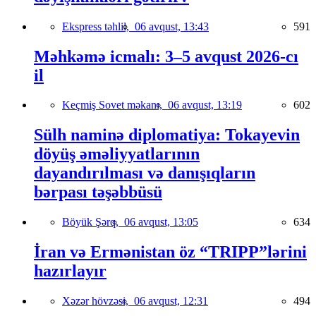
Ekspress təhlil,
06 avqust, 13:43
591
Məhkəmə icmalı: 3–5 avqust 2026-cı
il
Keçmiş Sovet məkanı,
06 avqust, 13:19
602
Sülh naminə diplomatiya: Tokayevin
döyüş əməliyyatlarının
dayandırılması və danışıqların
bərpası təşəbbüsü
Böyük Şərq,
06 avqust, 13:05
634
İran və Ermənistan öz “TRIPP”lərini
hazırlayır
Xəzər hövzəsi,
06 avqust, 12:31
494