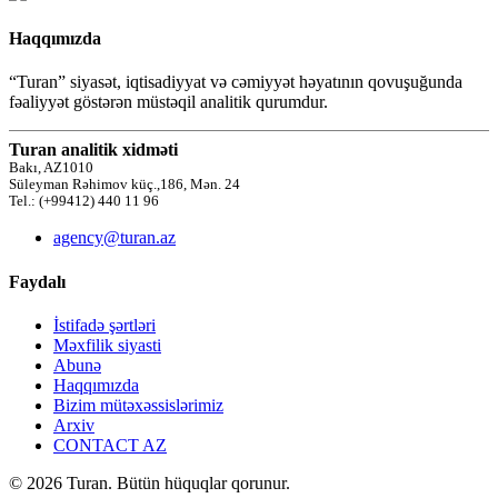
Haqqımızda
“Turan” siyasət, iqtisadiyyat və cəmiyyət həyatının qovuşuğunda
fəaliyyət göstərən müstəqil analitik qurumdur.
Turan analitik xidməti
Bakı, AZ1010
Süleyman Rəhimov küç.,186, Mən. 24
Tel.: (+99412) 440 11 96
agency@turan.az
Faydalı
İstifadə şərtləri
Məxfilik siyasti
Abunə
Haqqımızda
Bizim mütəxəssislərimiz
Arxiv
CONTACT AZ
© 2026 Turan. Bütün hüquqlar qorunur.