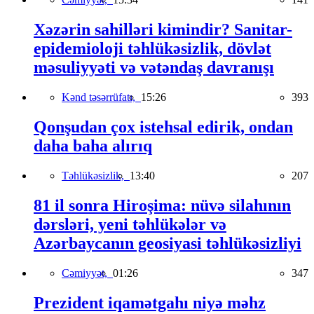
Xəzərin sahilləri kimindir? Sanitar-
epidemioloji təhlükəsizlik, dövlət
məsuliyyəti və vətəndaş davranışı
Kənd təsərrüfatı,
15:26
393
Qonşudan çox istehsal edirik, ondan
daha baha alırıq
Təhlükəsizlik,
13:40
207
81 il sonra Hiroşima: nüvə silahının
dərsləri, yeni təhlükələr və
Azərbaycanın geosiyasi təhlükəsizliyi
Cəmiyyət,
01:26
347
Prezident iqamətgahı niyə məhz