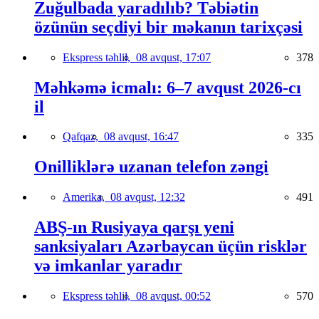
Zuğulbada yaradılıb? Təbiətin
özünün seçdiyi bir məkanın tarixçəsi
Ekspress təhlil,
08 avqust, 17:07
378
Məhkəmə icmalı: 6–7 avqust 2026-cı
il
Qafqaz,
08 avqust, 16:47
335
Onilliklərə uzanan telefon zəngi
Amerika,
08 avqust, 12:32
491
ABŞ-ın Rusiyaya qarşı yeni
sanksiyaları Azərbaycan üçün risklər
və imkanlar yaradır
Ekspress təhlil,
08 avqust, 00:52
570