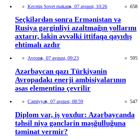
Keçmiş Sovet məkanı,
07 avqust, 10:26
658
Seçkilərdən sonra Ermənistan və
Rusiya gərginliyi azaltmağın yollarını
axtarır, lakin əvvəlki ittifaqa qayıdış
ehtimalı azdır
Avropa,
07 avqust, 09:23
595
Azərbaycan qazı Türkiyənin
Avropadakı enerji ambisiyalarının
əsas elementinə çevrilir
Cəmiyyət,
07 avqust, 08:59
547
Diplom var, iş yoxdur: Azərbaycanda
təhsil niyə gənclərin məşğulluğuna
təminat vermir?