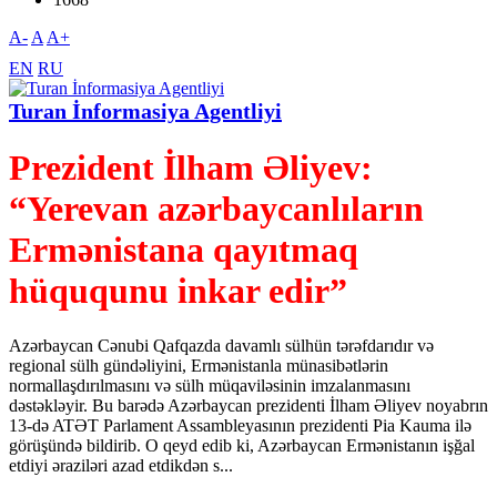
A-
A
A+
EN
RU
Turan İnformasiya Agentliyi
Prezident İlham Əliyev:
“Yerevan azərbaycanlıların
Ermənistana qayıtmaq
hüququnu inkar edir”
Azərbaycan Cənubi Qafqazda davamlı sülhün tərəfdarıdır və
regional sülh gündəliyini, Ermənistanla münasibətlərin
normallaşdırılmasını və sülh müqaviləsinin imzalanmasını
dəstəkləyir. Bu barədə Azərbaycan prezidenti İlham Əliyev noyabrın
13-də ATƏT Parlament Assambleyasının prezidenti Pia Kauma ilə
görüşündə bildirib. O qeyd edib ki, Azərbaycan Ermənistanın işğal
etdiyi əraziləri azad etdikdən s...