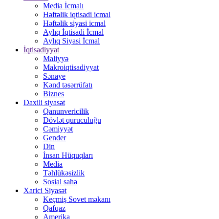
Media İcmalı
Həftəlik iqtisadi icmal
Həftəlik siyasi icmal
Aylıq İqtisadi İcmal
Aylıq Siyasi İcmal
İqtisadiyyat
Maliyyə
Makroiqtisadiyyat
Sənaye
Kənd təsərrüfatı
Biznes
Daxili siyasət
Qanunvericilik
Dövlət quruculuğu
Cəmiyyət
Gender
Din
İnsan Hüquqları
Media
Təhlükəsizlik
Sosial sahə
Xarici Siyasət
Keçmiş Sovet məkanı
Qafqaz
Amerika