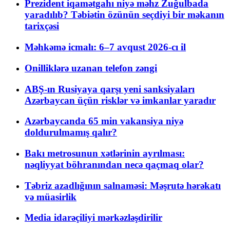
Prezident iqamətgahı niyə məhz Zuğulbada
yaradılıb? Təbiətin özünün seçdiyi bir məkanın
tarixçəsi
Məhkəmə icmalı: 6–7 avqust 2026-cı il
Onilliklərə uzanan telefon zəngi
ABŞ-ın Rusiyaya qarşı yeni sanksiyaları
Azərbaycan üçün risklər və imkanlar yaradır
Azərbaycanda 65 min vakansiya niyə
doldurulmamış qalır?
Bakı metrosunun xətlərinin ayrılması:
nəqliyyat böhranından necə qaçmaq olar?
Təbriz azadlığının salnaməsi: Məşrutə hərəkatı
və müasirlik
Media idarəçiliyi mərkəzləşdirilir