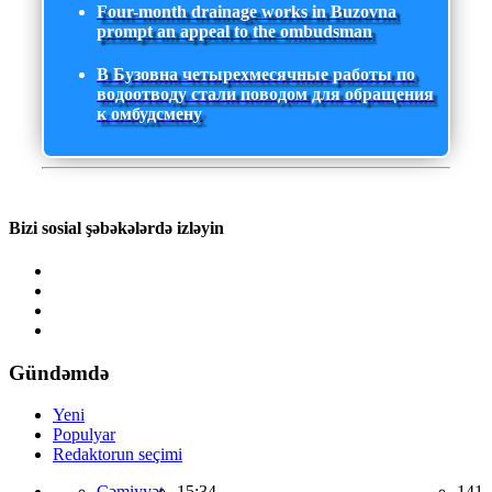
Four-month drainage works in Buzovna
prompt an appeal to the ombudsman
В Бузовна четырехмесячные работы по
водоотводу стали поводом для обращения
к омбудсмену
Bizi sosial şəbəkələrdə izləyin
Gündəmdə
Yeni
Populyar
Redaktorun seçimi
Cəmiyyət,
15:34
141