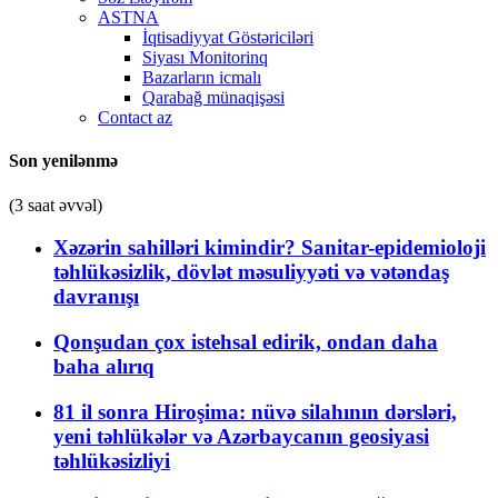
ASTNA
İqtisadiyyat Göstəriciləri
Siyası Monitorinq
Bazarların icmalı
Qarabağ münaqişəsi
Contact az
Son yenilənmə
(3 saat əvvəl)
Xəzərin sahilləri kimindir? Sanitar-epidemioloji
təhlükəsizlik, dövlət məsuliyyəti və vətəndaş
davranışı
Qonşudan çox istehsal edirik, ondan daha
baha alırıq
81 il sonra Hiroşima: nüvə silahının dərsləri,
yeni təhlükələr və Azərbaycanın geosiyasi
təhlükəsizliyi