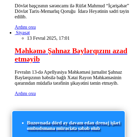
Dövlət başçısının sərəncamı ilə Rüfət Mahmud “İçərişəhər”
Dövlət Tarix-Memarlıq Qoruğu İdarə Heyətinin sədri təyin
edilib.
Ardını oxu
Siyasət
13 Fevral 2025, 17:01
Məhkəmə Şahnaz Bəylərqızını azad
etməyib
Fevralın 13-də Apellyasiya Məhkəməsi jurnalist Şahnaz
Bəylərqızının həbsilə bağlı Xətai Rayon Məhkəməsinin
qərarından müdafiə tərəfinin şikayətini təmin etməyib.
Ardını oxu
Buzovnada dörd ay davam edən drenaj işləri
ombudsmana müraciətə səbəb olub