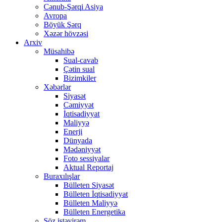
Cənub-Şərqi Asiya
Avropa
Böyük Şərq
Xəzər hövzəsi
Arxiv
Müsahibə
Sual-cavab
Çətin sual
Bizimkiler
Xəbərlər
Siyasət
Cəmiyyət
İqtisadiyyat
Maliyyə
Enerji
Dünyada
Mədəniyyət
Foto sessiyalar
Aktual Reportaj
Buraxılışlar
Bülleten Siyasət
Bülleten İqtisadiyyat
Bülleten Maliyyə
Bülleten Energetika
Söz istəyirəm