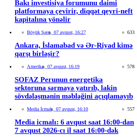
Bakı investisiya forumunu daimi
platformaya çevirir, diqqət qeyri-neft
kapitalına yönəlir
Böyük Şərq,
07 avqust, 16:27
633
Ankara, İslamabad və Ər-Riyad kimə
qarşı birləşir?
Amerika,
07 avqust, 16:19
578
SOFAZ Perunun energetika
sektoruna sərmayə yatırıb, lakin
sövdələşmənin məbləğini açıqlamayıb
Media İcmalı,
07 avqust, 16:10
557
Media icmalı: 6 avqust saat 16:00-dan
7 avqust 2026-cı il saat 16:00-dək