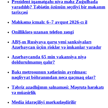
Prezident iqamətgahı niyə məhz Zuğulbada
yaradılıb? Təbiətin özünün seçdiyi bir məkanın
tarixçəsi
Məhkəmə icmalı: 6–7 avqust 2026-cı il
Onilliklərə uzanan telefon zəngi
ABŞ-ın Rusiyaya qarşı yeni sanksiyaları
Azərbaycan üçün risklər və imkanlar yaradır
Azərbaycanda 65 min vakansiya niyə
doldurulmamış qalır?
Bakı metrosunun xətlərinin ayrılması:
nəqliyyat böhranından necə qaçmaq olar?
Təbriz azadlığının salnaməsi: Məşrutə hərəkatı
və müasirlik
Media idarəçiliyi mərkəzləşdirilir