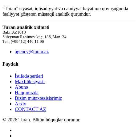
“Turan” siyasət, iqtisadiyyat və cəmiyyət həyatının qovuşuğunda
fəaliyyət göstərən müstəqil analitik qurumdur.
Turan analitik xidməti
Bakı, AZ1010
Süleyman Rəhimov küç.,186, Mən. 24
Tel.: (+99412) 440 11 96
agency@turan.az
Faydalı
İstifadə şərtləri
Məxfilik siyasti
Abunə
Haqqımızda
Bizim mütəxəssislərimiz
Arxiv
CONTACT AZ
© 2026 Turan. Bütün hüquqlar qorunur.