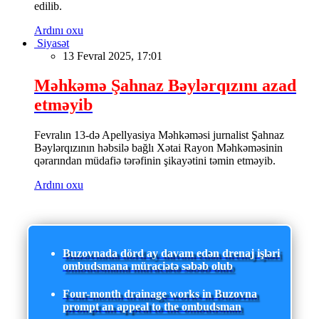
edilib.
Ardını oxu
Siyasət
13 Fevral 2025, 17:01
Məhkəmə Şahnaz Bəylərqızını azad
etməyib
Fevralın 13-də Apellyasiya Məhkəməsi jurnalist Şahnaz
Bəylərqızının həbsilə bağlı Xətai Rayon Məhkəməsinin
qərarından müdafiə tərəfinin şikayətini təmin etməyib.
Ardını oxu
Buzovnada dörd ay davam edən drenaj işləri
ombudsmana müraciətə səbəb olub
Four-month drainage works in Buzovna
prompt an appeal to the ombudsman