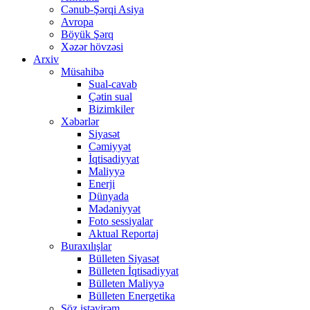
Cənub-Şərqi Asiya
Avropa
Böyük Şərq
Xəzər hövzəsi
Arxiv
Müsahibə
Sual-cavab
Çətin sual
Bizimkiler
Xəbərlər
Siyasət
Cəmiyyət
İqtisadiyyat
Maliyyə
Enerji
Dünyada
Mədəniyyət
Foto sessiyalar
Aktual Reportaj
Buraxılışlar
Bülleten Siyasət
Bülleten İqtisadiyyat
Bülleten Maliyyə
Bülleten Energetika
Söz istəyirəm