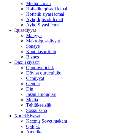
Media İcmalı
Həftəlik iqtisadi icmal
Həftəlik siyasi icmal
Aylıq İqtisadi İcmal
Aylıq Siyasi İcmal
İqtisadiyyat
Maliyyə
Makroiqtisadiyyat
Sənaye
Kənd təsərrüfatı
Biznes
Daxili siyasət
Qanunvericilik
Dövlət quruculuğu
Cəmiyyət
Gender
Din
İnsan Hüquqları
Media
Təhlükəsizlik
Sosial sahə
Xarici Siyasət
Keçmiş Sovet məkanı
Qafqaz
Amerika