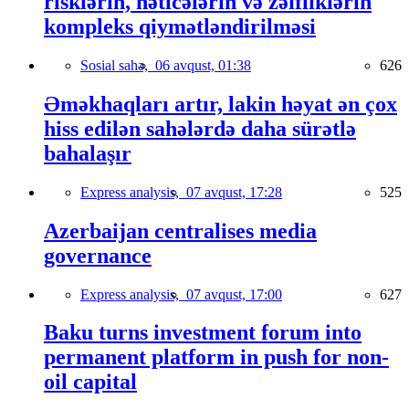
risklərin, nəticələrin və zəifliklərin
kompleks qiymətləndirilməsi
Sosial sahə,
06 avqust, 01:38
626
Əməkhaqları artır, lakin həyat ən çox
hiss edilən sahələrdə daha sürətlə
bahalaşır
Express analysis,
07 avqust, 17:28
525
Azerbaijan centralises media
governance
Express analysis,
07 avqust, 17:00
627
Baku turns investment forum into
permanent platform in push for non-
oil capital