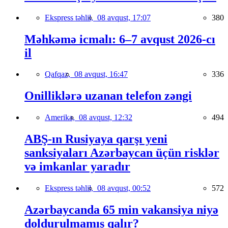
Ekspress təhlil,
08 avqust, 17:07
380
Məhkəmə icmalı: 6–7 avqust 2026-cı
il
Qafqaz,
08 avqust, 16:47
336
Onilliklərə uzanan telefon zəngi
Amerika,
08 avqust, 12:32
494
ABŞ-ın Rusiyaya qarşı yeni
sanksiyaları Azərbaycan üçün risklər
və imkanlar yaradır
Ekspress təhlil,
08 avqust, 00:52
572
Azərbaycanda 65 min vakansiya niyə
doldurulmamış qalır?