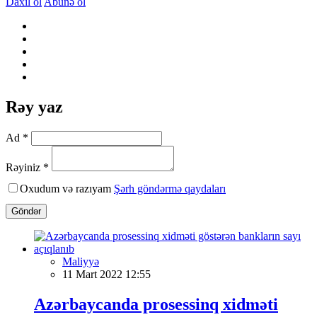
Daxil ol
Abunə ol
Rəy yaz
Ad *
Rəyiniz *
Oxudum və razıyam
Şərh göndərmə qaydaları
Göndər
Maliyyə
11 Mart 2022 12:55
Azərbaycanda prosessinq xidməti