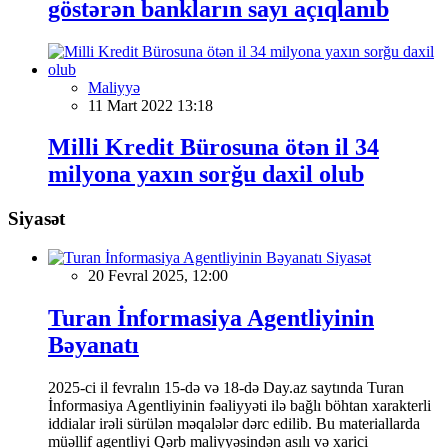
göstərən bankların sayı açıqlanıb
Maliyyə
11 Mart 2022 13:18
Milli Kredit Bürosuna ötən il 34
milyona yaxın sorğu daxil olub
Siyasət
Siyasət
20 Fevral 2025, 12:00
Turan İnformasiya Agentliyinin
Bəyanatı
2025-ci il fevralın 15-də və 18-də Day.az saytında Turan
İnformasiya Agentliyinin fəaliyyəti ilə bağlı böhtan xarakterli
iddialar irəli sürülən məqalələr dərc edilib. Bu materiallarda
müəllif agentliyi Qərb maliyyəsindən asılı və xarici