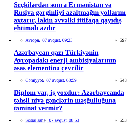
Seçkilərdən sonra Ermənistan və
Rusiya gərginliyi azaltmağın yollarını
axtarır, lakin əvvəlki ittifaqa qayıdış
ehtimalı azdır
Avropa,
07 avqust, 09:23
597
Azərbaycan qazı Türkiyənin
Avropadakı enerji ambisiyalarının
əsas elementinə çevrilir
Cəmiyyət,
07 avqust, 08:59
548
Diplom var, iş yoxdur: Azərbaycanda
təhsil niyə gənclərin məşğulluğuna
təminat vermir?
Sosial sahə,
07 avqust, 08:53
553