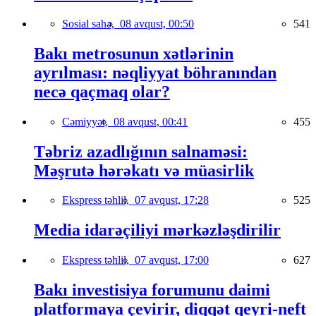
Sosial sahə,
08 avqust, 00:50
541
Bakı metrosunun xətlərinin
ayrılması: nəqliyyat böhranından
necə qaçmaq olar?
Cəmiyyət,
08 avqust, 00:41
455
Təbriz azadlığının salnaməsi:
Məşrutə hərəkatı və müasirlik
Ekspress təhlil,
07 avqust, 17:28
525
Media idarəçiliyi mərkəzləşdirilir
Ekspress təhlil,
07 avqust, 17:00
627
Bakı investisiya forumunu daimi
platformaya çevirir, diqqət qeyri-neft