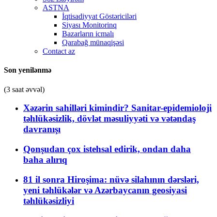
ASTNA
İqtisadiyyat Göstəriciləri
Siyası Monitorinq
Bazarların icmalı
Qarabağ münaqişəsi
Contact az
Son yenilənmə
(3 saat əvvəl)
Xəzərin sahilləri kimindir? Sanitar-epidemioloji
təhlükəsizlik, dövlət məsuliyyəti və vətəndaş
davranışı
Qonşudan çox istehsal edirik, ondan daha
baha alırıq
81 il sonra Hiroşima: nüvə silahının dərsləri,
yeni təhlükələr və Azərbaycanın geosiyasi
təhlükəsizliyi