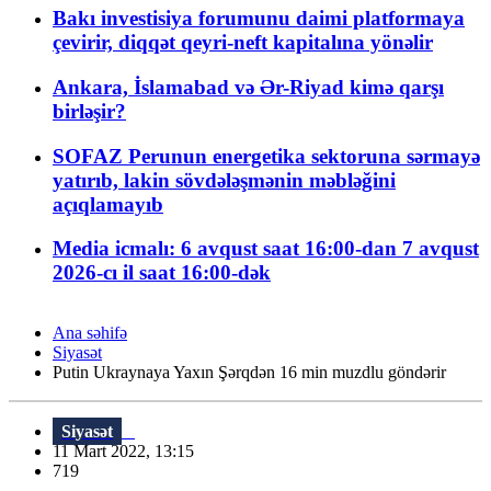
Bakı investisiya forumunu daimi platformaya
çevirir, diqqət qeyri-neft kapitalına yönəlir
Ankara, İslamabad və Ər-Riyad kimə qarşı
birləşir?
SOFAZ Perunun energetika sektoruna sərmayə
yatırıb, lakin sövdələşmənin məbləğini
açıqlamayıb
Media icmalı: 6 avqust saat 16:00-dan 7 avqust
2026-cı il saat 16:00-dək
Ana səhifə
Siyasət
Putin Ukraynaya Yaxın Şərqdən 16 min muzdlu göndərir
Siyasət
11 Mart 2022, 13:15
719