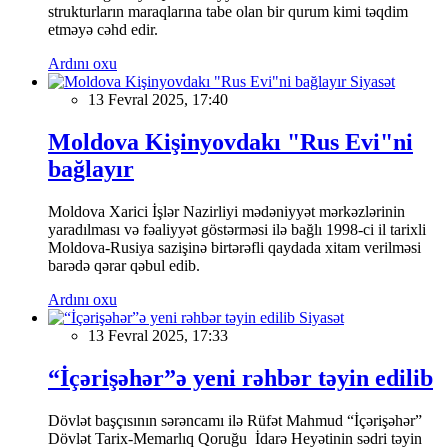
strukturların maraqlarına tabe olan bir qurum kimi təqdim
etməyə cəhd edir.
Ardını oxu
Siyasət
13 Fevral 2025, 17:40
Moldova Kişinyovdakı "Rus Evi"ni
bağlayır
Moldova Xarici İşlər Nazirliyi mədəniyyət mərkəzlərinin
yaradılması və fəaliyyət göstərməsi ilə bağlı 1998-ci il tarixli
Moldova-Rusiya sazişinə birtərəfli qaydada xitam verilməsi
barədə qərar qəbul edib.
Ardını oxu
Siyasət
13 Fevral 2025, 17:33
“İçərişəhər”ə yeni rəhbər təyin edilib
Dövlət başçısının sərəncamı ilə Rüfət Mahmud “İçərişəhər”
Dövlət Tarix-Memarlıq Qoruğu İdarə Heyətinin sədri təyin