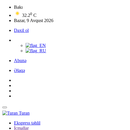
Bakı
0
32.2
C
Bazar, 9 Avqust 2026
Daxil ol
Abunə
Əlaqə
Turan
Ekspress təhlil
İcmallar