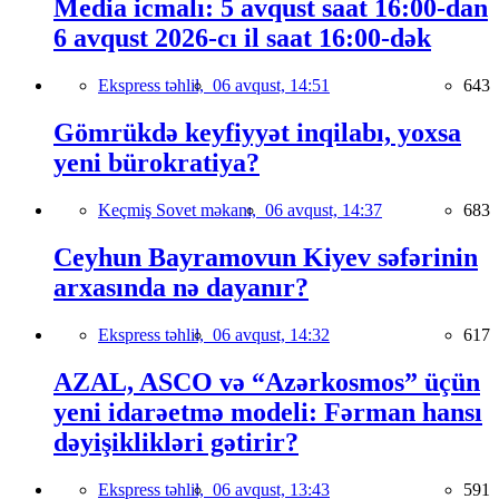
Media icmalı: 5 avqust saat 16:00-dan
6 avqust 2026-cı il saat 16:00-dək
Ekspress təhlil,
06 avqust, 14:51
643
Gömrükdə keyfiyyət inqilabı, yoxsa
yeni bürokratiya?
Keçmiş Sovet məkanı,
06 avqust, 14:37
683
Ceyhun Bayramovun Kiyev səfərinin
arxasında nə dayanır?
Ekspress təhlil,
06 avqust, 14:32
617
AZAL, ASCO və “Azərkosmos” üçün
yeni idarəetmə modeli: Fərman hansı
dəyişiklikləri gətirir?
Ekspress təhlil,
06 avqust, 13:43
591