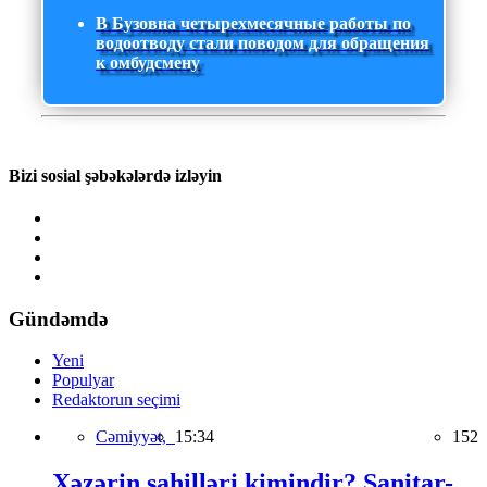
В Бузовна четырехмесячные работы по
водоотводу стали поводом для обращения
к омбудсмену
Bizi sosial şəbəkələrdə izləyin
Gündəmdə
Yeni
Populyar
Redaktorun seçimi
Cəmiyyət,
15:34
152
Xəzərin sahilləri kimindir? Sanitar-