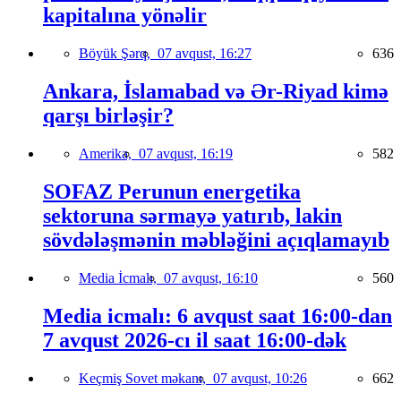
kapitalına yönəlir
Böyük Şərq,
07 avqust, 16:27
636
Ankara, İslamabad və Ər-Riyad kimə
qarşı birləşir?
Amerika,
07 avqust, 16:19
582
SOFAZ Perunun energetika
sektoruna sərmayə yatırıb, lakin
sövdələşmənin məbləğini açıqlamayıb
Media İcmalı,
07 avqust, 16:10
560
Media icmalı: 6 avqust saat 16:00-dan
7 avqust 2026-cı il saat 16:00-dək
Keçmiş Sovet məkanı,
07 avqust, 10:26
662