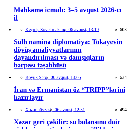
Məhkəmə icmalı: 3–5 avqust 2026-cı
il
Keçmiş Sovet məkanı,
06 avqust, 13:19
603
Sülh naminə diplomatiya: Tokayevin
döyüş əməliyyatlarının
dayandırılması və danışıqların
bərpası təşəbbüsü
Böyük Şərq,
06 avqust, 13:05
634
İran və Ermənistan öz “TRIPP”lərini
hazırlayır
Xəzər hövzəsi,
06 avqust, 12:31
494
Xəzər geri çəkilir: su balansına dair