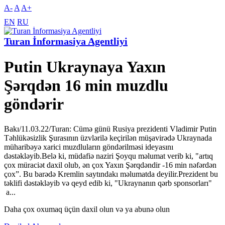
A-
A
A+
EN
RU
Turan İnformasiya Agentliyi
Putin Ukraynaya Yaxın
Şərqdən 16 min muzdlu
göndərir
Bakı/11.03.22/Turan: Cümə günü Rusiya prezidenti Vladimir Putin
Təhlükəsizlik Şurasının üzvlərilə keçirilən müşavirədə Ukraynada
müharibəyə xarici muzdluların göndərilməsi ideyasını
dəstəkləyib.Belə ki, müdafiə naziri Şoyqu məlumat verib ki, "artıq
çox müraciət daxil olub, ən çox Yaxın Şərqdəndir -16 min nəfərdən
çox”. Bu barədə Kremlin saytındakı məlumatda deyilir.Prezident bu
təklifi dəstəkləyib və qeyd edib ki, "Ukraynanın qərb sponsorları"
a...
Daha çox oxumaq üçün daxil olun və ya abunə olun