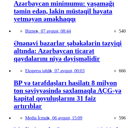
Azərbaycan minimumu: yaşamağı
təmin edən, lakin müstəqil həyata
yetməyən əməkhaqqı
Biznes,
07 avqust, 08:44
540
Ənənəvi bazarlar şəbəkələrin təzyiqi
altında: Azərbaycan ticarət
qaydalarını niyə dəyişməlidir
Ekspress təhlil,
07 avqust, 00:03
666
BP və tərəfdaşları hasilatı 8 milyon
ton səviyyəsində saxlamaqla AÇG-yə
kapital qoyuluşlarını 31 faiz
artırıblar
Media İcmalı,
06 avqust, 15:09
596