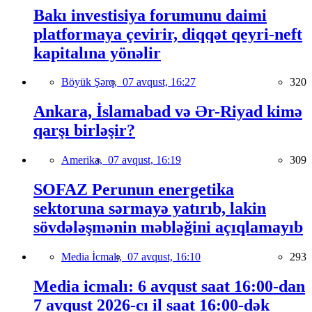
Bakı investisiya forumunu daimi
platformaya çevirir, diqqət qeyri-neft
kapitalına yönəlir
Böyük Şərq,
07 avqust, 16:27
320
Ankara, İslamabad və Ər-Riyad kimə
qarşı birləşir?
Amerika,
07 avqust, 16:19
309
SOFAZ Perunun energetika
sektoruna sərmayə yatırıb, lakin
sövdələşmənin məbləğini açıqlamayıb
Media İcmalı,
07 avqust, 16:10
293
Media icmalı: 6 avqust saat 16:00-dan
7 avqust 2026-cı il saat 16:00-dək