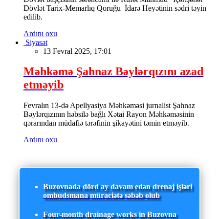
Dövlət Tarix-Memarlıq Qoruğu İdarə Heyətinin sədri təyin
edilib.
Ardını oxu
Siyasət
13 Fevral 2025, 17:01
Məhkəmə Şahnaz Bəylərqızını azad
etməyib
Fevralın 13-də Apellyasiya Məhkəməsi jurnalist Şahnaz
Bəylərqızının həbsilə bağlı Xətai Rayon Məhkəməsinin
qərarından müdafiə tərəfinin şikayətini təmin etməyib.
Ardını oxu
Buzovnada dörd ay davam edən drenaj işləri
ombudsmana müraciətə səbəb olub
Four-month drainage works in Buzovna