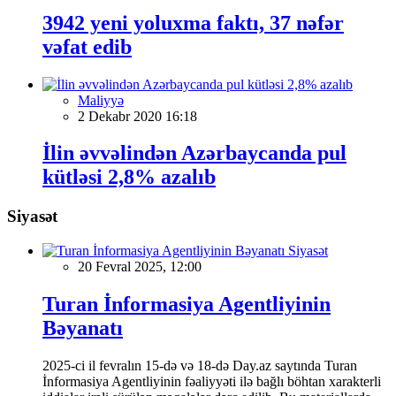
3942 yeni yoluxma faktı, 37 nəfər
vəfat edib
Maliyyə
2 Dekabr 2020 16:18
İlin əvvəlindən Azərbaycanda pul
kütləsi 2,8% azalıb
Siyasət
Siyasət
20 Fevral 2025, 12:00
Turan İnformasiya Agentliyinin
Bəyanatı
2025-ci il fevralın 15-də və 18-də Day.az saytında Turan
İnformasiya Agentliyinin fəaliyyəti ilə bağlı böhtan xarakterli