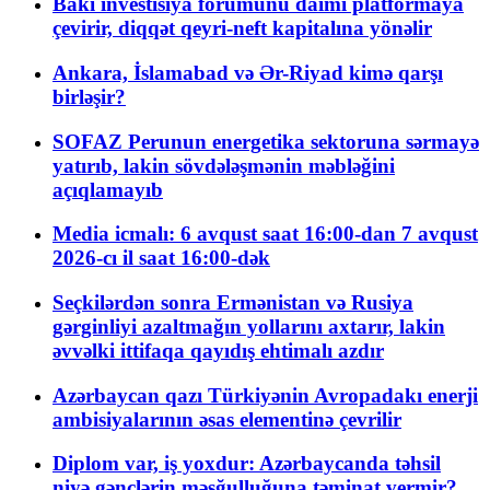
Bakı investisiya forumunu daimi platformaya
çevirir, diqqət qeyri-neft kapitalına yönəlir
Ankara, İslamabad və Ər-Riyad kimə qarşı
birləşir?
SOFAZ Perunun energetika sektoruna sərmayə
yatırıb, lakin sövdələşmənin məbləğini
açıqlamayıb
Media icmalı: 6 avqust saat 16:00-dan 7 avqust
2026-cı il saat 16:00-dək
Seçkilərdən sonra Ermənistan və Rusiya
gərginliyi azaltmağın yollarını axtarır, lakin
əvvəlki ittifaqa qayıdış ehtimalı azdır
Azərbaycan qazı Türkiyənin Avropadakı enerji
ambisiyalarının əsas elementinə çevrilir
Diplom var, iş yoxdur: Azərbaycanda təhsil
niyə gənclərin məşğulluğuna təminat vermir?