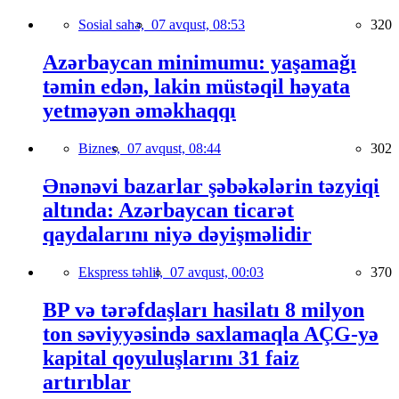
Sosial sahə,
07 avqust, 08:53
320
Azərbaycan minimumu: yaşamağı
təmin edən, lakin müstəqil həyata
yetməyən əməkhaqqı
Biznes,
07 avqust, 08:44
302
Ənənəvi bazarlar şəbəkələrin təzyiqi
altında: Azərbaycan ticarət
qaydalarını niyə dəyişməlidir
Ekspress təhlil,
07 avqust, 00:03
370
BP və tərəfdaşları hasilatı 8 milyon
ton səviyyəsində saxlamaqla AÇG-yə
kapital qoyuluşlarını 31 faiz
artırıblar