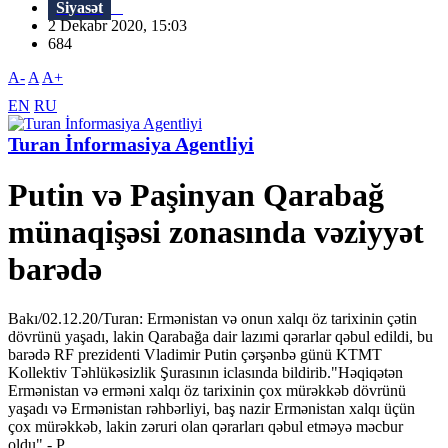
Siyasət
2 Dekabr 2020, 15:03
684
A-
A
A+
EN
RU
Turan İnformasiya Agentliyi
Putin və Paşinyan Qarabağ
münaqişəsi zonasında vəziyyət
barədə
Bakı/02.12.20/Turan: Ermənistan və onun xalqı öz tarixinin çətin
dövrünü yaşadı, lakin Qarabağa dair lazımi qərarlar qəbul edildi, bu
barədə RF prezidenti Vladimir Putin çərşənbə günü KTMT
Kollektiv Təhlükəsizlik Şurasının iclasında bildirib."Həqiqətən
Ermənistan və erməni xalqı öz tarixinin çox mürəkkəb dövrünü
yaşadı və Ermənistan rəhbərliyi, baş nazir Ermənistan xalqı üçün
çox mürəkkəb, lakin zəruri olan qərarları qəbul etməyə məcbur
oldu",- P...