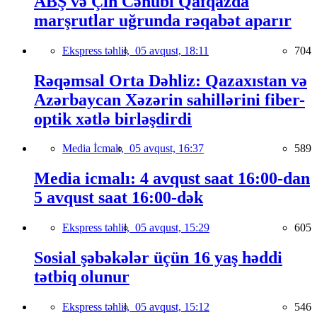
ABŞ və Çin Cənubi Qafqazda
marşrutlar uğrunda rəqabət aparır
Ekspress təhlil,
05 avqust, 18:11
704
Rəqəmsal Orta Dəhliz: Qazaxıstan və
Azərbaycan Xəzərin sahillərini fiber-
optik xətlə birləşdirdi
Media İcmalı,
05 avqust, 16:37
589
Media icmalı: 4 avqust saat 16:00-dan
5 avqust saat 16:00-dək
Ekspress təhlil,
05 avqust, 15:29
605
Sosial şəbəkələr üçün 16 yaş həddi
tətbiq olunur
Ekspress təhlil,
05 avqust, 15:12
546