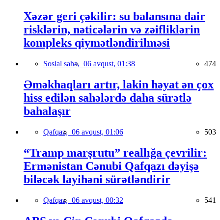
Xəzər geri çəkilir: su balansına dair
risklərin, nəticələrin və zəifliklərin
kompleks qiymətləndirilməsi
Sosial sahə,
06 avqust, 01:38
474
Əməkhaqları artır, lakin həyat ən çox
hiss edilən sahələrdə daha sürətlə
bahalaşır
Qafqaz,
06 avqust, 01:06
503
“Tramp marşrutu” reallığa çevrilir:
Ermənistan Cənubi Qafqazı dəyişə
biləcək layihəni sürətləndirir
Qafqaz,
06 avqust, 00:32
541