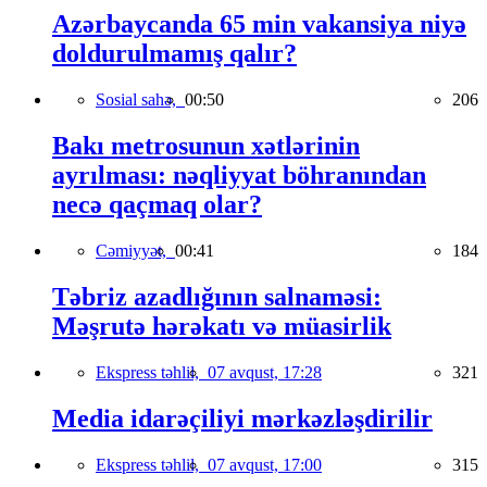
Azərbaycanda 65 min vakansiya niyə
doldurulmamış qalır?
Sosial sahə,
00:50
206
Bakı metrosunun xətlərinin
ayrılması: nəqliyyat böhranından
necə qaçmaq olar?
Cəmiyyət,
00:41
184
Təbriz azadlığının salnaməsi:
Məşrutə hərəkatı və müasirlik
Ekspress təhlil,
07 avqust, 17:28
321
Media idarəçiliyi mərkəzləşdirilir
Ekspress təhlil,
07 avqust, 17:00
315