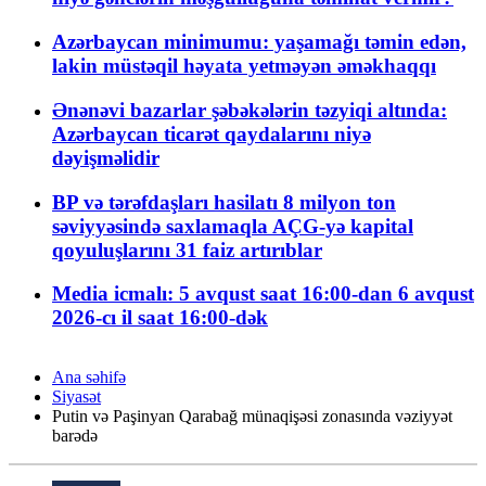
Azərbaycan minimumu: yaşamağı təmin edən,
lakin müstəqil həyata yetməyən əməkhaqqı
Ənənəvi bazarlar şəbəkələrin təzyiqi altında:
Azərbaycan ticarət qaydalarını niyə
dəyişməlidir
BP və tərəfdaşları hasilatı 8 milyon ton
səviyyəsində saxlamaqla AÇG-yə kapital
qoyuluşlarını 31 faiz artırıblar
Media icmalı: 5 avqust saat 16:00-dan 6 avqust
2026-cı il saat 16:00-dək
Ana səhifə
Siyasət
Putin və Paşinyan Qarabağ münaqişəsi zonasında vəziyyət
barədə