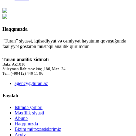
Haqqımızda
“Turan” siyasət, iqtisadiyyat və cəmiyyət həyatının qovuşuğunda
fəaliyyət göstərən müstəqil analitik qurumdur.
Turan analitik xidməti
Bakı, AZ1010
Süleyman Rəhimov küç.,186, Mən. 24
Tel.: (+99412) 440 11 96
agency@turan.az
Faydalı
İstifadə şərtləri
Məxfilik siyasti
Abunə
Haqqımızda
Bizim mütəxəssislərimiz
Arxiv