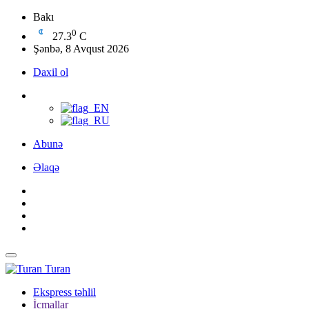
Bakı
0
27.3
C
Şənbə, 8 Avqust 2026
Daxil ol
Abunə
Əlaqə
Turan
Ekspress təhlil
İcmallar