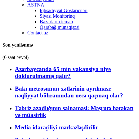
ASTNA
İqtisadiyyat Göstəriciləri
Siyası Monitorinq
Bazarların icmalı
Qarabağ münaqişəsi
Contact az
Son yenilənmə
(6 saat əvvəl)
Azərbaycanda 65 min vakansiya niyə
doldurulmamış qalır?
Bakı metrosunun xətlərinin ayrılması:
nəqliyyat böhranından necə qaçmaq olar?
Təbriz azadlığının salnaməsi: Məşrutə hərəkatı
və müasirlik
Media idarəçiliyi mərkəzləşdirilir