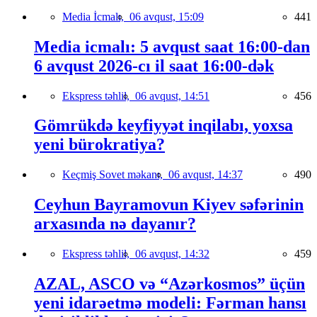
Media İcmalı,
06 avqust, 15:09
441
Media icmalı: 5 avqust saat 16:00-dan
6 avqust 2026-cı il saat 16:00-dək
Ekspress təhlil,
06 avqust, 14:51
456
Gömrükdə keyfiyyət inqilabı, yoxsa
yeni bürokratiya?
Keçmiş Sovet məkanı,
06 avqust, 14:37
490
Ceyhun Bayramovun Kiyev səfərinin
arxasında nə dayanır?
Ekspress təhlil,
06 avqust, 14:32
459
AZAL, ASCO və “Azərkosmos” üçün
yeni idarəetmə modeli: Fərman hansı