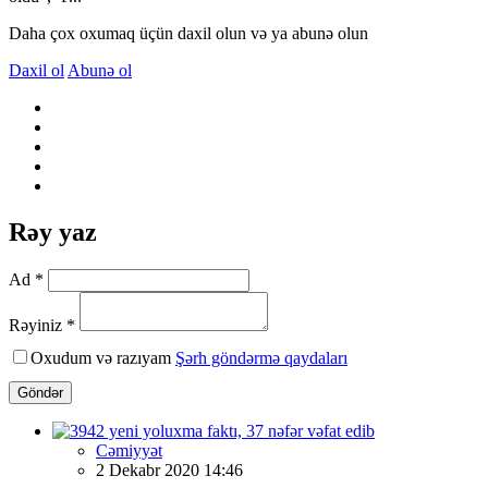
Daha çox oxumaq üçün daxil olun və ya abunə olun
Daxil ol
Abunə ol
Rəy yaz
Ad *
Rəyiniz *
Oxudum və razıyam
Şərh göndərmə qaydaları
Göndər
Cəmiyyət
2 Dekabr 2020 14:46