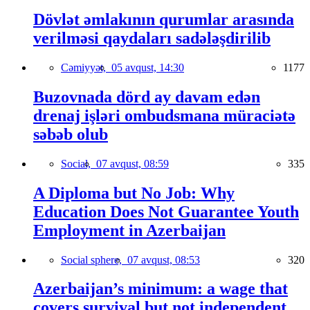
Dövlət əmlakının qurumlar arasında
verilməsi qaydaları sadələşdirilib
Cəmiyyət,
05 avqust, 14:30
1177
Buzovnada dörd ay davam edən
drenaj işləri ombudsmana müraciətə
səbəb olub
Social,
07 avqust, 08:59
335
A Diploma but No Job: Why
Education Does Not Guarantee Youth
Employment in Azerbaijan
Social sphere,
07 avqust, 08:53
320
Azerbaijan’s minimum: a wage that
covers survival but not independent