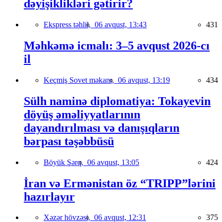
dəyişiklikləri gətirir?
Ekspress təhlil,
06 avqust, 13:43
431
Məhkəmə icmalı: 3–5 avqust 2026-cı
il
Keçmiş Sovet məkanı,
06 avqust, 13:19
434
Sülh naminə diplomatiya: Tokayevin
döyüş əməliyyatlarının
dayandırılması və danışıqların
bərpası təşəbbüsü
Böyük Şərq,
06 avqust, 13:05
424
İran və Ermənistan öz “TRIPP”lərini
hazırlayır
Xəzər hövzəsi,
06 avqust, 12:31
375