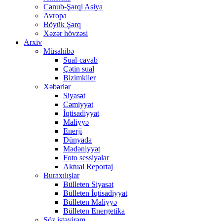
Cənub-Şərqi Asiya
Avropa
Böyük Şərq
Xəzər hövzəsi
Arxiv
Müsahibə
Sual-cavab
Çətin sual
Bizimkiler
Xəbərlər
Siyasət
Cəmiyyət
İqtisadiyyat
Maliyyə
Enerji
Dünyada
Mədəniyyət
Foto sessiyalar
Aktual Reportaj
Buraxılışlar
Bülleten Siyasət
Bülleten İqtisadiyyat
Bülleten Maliyyə
Bülleten Energetika
Söz istəyirəm