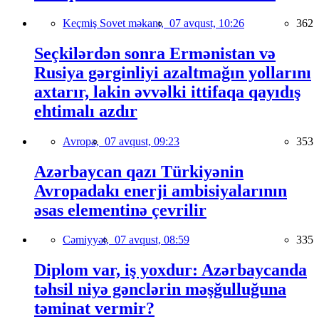
Keçmiş Sovet məkanı,
07 avqust, 10:26
362
Seçkilərdən sonra Ermənistan və
Rusiya gərginliyi azaltmağın yollarını
axtarır, lakin əvvəlki ittifaqa qayıdış
ehtimalı azdır
Avropa,
07 avqust, 09:23
353
Azərbaycan qazı Türkiyənin
Avropadakı enerji ambisiyalarının
əsas elementinə çevrilir
Cəmiyyət,
07 avqust, 08:59
335
Diplom var, iş yoxdur: Azərbaycanda
təhsil niyə gənclərin məşğulluğuna
təminat vermir?