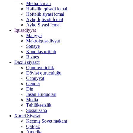
Media İcmalı
Həftəlik iqtisadi icmal
Həftəlik siyasi icmal
Aylıq İqtisadi İcmal
Aylıq Siyasi İcmal
İqtisadiyyat
Maliyyə
Makroiqtisadiyyat
Sənaye
Kənd təsərrüfatı
Biznes
Daxili siyasət
Qanunvericilik
Dövlət quruculuğu
Cəmiyyət
Gender
Din
İnsan Hüquqları
Media
Təhlükəsizlik
Sosial sahə
Xarici Siyasət
Keçmiş Sovet məkanı
Qafqaz
Amerika