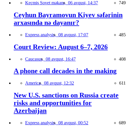
Keçmiş Sovet məkanı,
06 avqust, 14:37
749
Ceyhun Bayramovun Kiyev səfərinin
arxasında nə dayanır?
Express analysis,
08 avqust, 17:07
485
Court Review: August 6–7, 2026
Caucasus,
08 avqust, 16:47
408
A phone call decades in the making
America,
08 avqust, 12:32
611
New U.S. sanctions on Russia create
risks and opportunities for
Azerbaijan
Express analysis,
08 avqust, 00:52
689