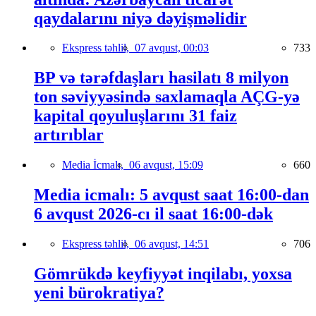
qaydalarını niyə dəyişməlidir
Ekspress təhlil,
07 avqust, 00:03
733
BP və tərəfdaşları hasilatı 8 milyon
ton səviyyəsində saxlamaqla AÇG-yə
kapital qoyuluşlarını 31 faiz
artırıblar
Media İcmalı,
06 avqust, 15:09
660
Media icmalı: 5 avqust saat 16:00-dan
6 avqust 2026-cı il saat 16:00-dək
Ekspress təhlil,
06 avqust, 14:51
706
Gömrükdə keyfiyyət inqilabı, yoxsa
yeni bürokratiya?