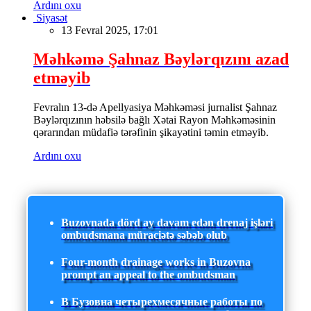
Ardını oxu
Siyasət
13 Fevral 2025, 17:01
Məhkəmə Şahnaz Bəylərqızını azad
etməyib
Fevralın 13-də Apellyasiya Məhkəməsi jurnalist Şahnaz
Bəylərqızının həbsilə bağlı Xətai Rayon Məhkəməsinin
qərarından müdafiə tərəfinin şikayətini təmin etməyib.
Ardını oxu
Buzovnada dörd ay davam edən drenaj işləri
ombudsmana müraciətə səbəb olub
Four-month drainage works in Buzovna
prompt an appeal to the ombudsman
В Бузовна четырехмесячные работы по