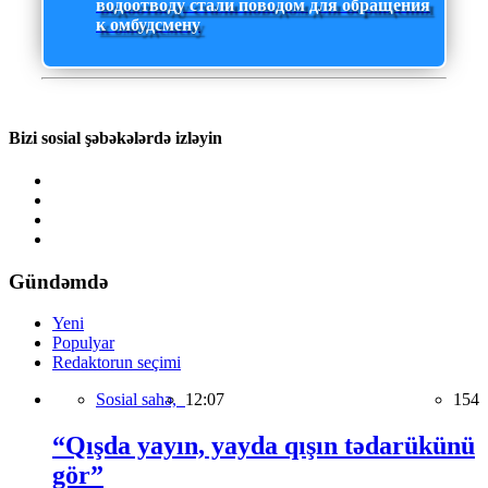
водоотводу стали поводом для обращения
к омбудсмену
Bizi sosial şəbəkələrdə izləyin
Gündəmdə
Yeni
Populyar
Redaktorun seçimi
Sosial sahə,
12:07
154
“Qışda yayın, yayda qışın tədarükünü
gör”