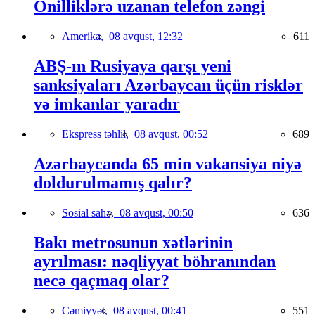
Onilliklərə uzanan telefon zəngi
Amerika,
08 avqust, 12:32
611
ABŞ-ın Rusiyaya qarşı yeni
sanksiyaları Azərbaycan üçün risklər
və imkanlar yaradır
Ekspress təhlil,
08 avqust, 00:52
689
Azərbaycanda 65 min vakansiya niyə
doldurulmamış qalır?
Sosial sahə,
08 avqust, 00:50
636
Bakı metrosunun xətlərinin
ayrılması: nəqliyyat böhranından
necə qaçmaq olar?
Cəmiyyət,
08 avqust, 00:41
551