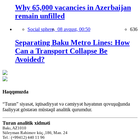
Why 65,000 vacancies in Azerbaijan
remain unfilled
Social sphere,
08 avqust, 00:50
636
Separating Baku Metro Lines: How
Can a Transport Collapse Be
Avoided?
Haqqımızda
“Turan” siyasət, iqtisadiyyat və cəmiyyət həyatının qovuşuğunda
fəaliyyət göstərən müstəqil analitik qurumdur.
Turan analitik xidməti
Bakı, AZ1010
Süleyman Rəhimov küç.,186, Mən. 24
Tel.: (+99412) 440 11 96