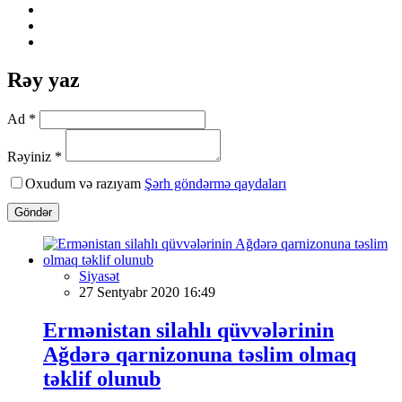
Rəy yaz
Ad *
Rəyiniz *
Oxudum və razıyam
Şərh göndərmə qaydaları
Göndər
Siyasət
27 Sentyabr 2020 16:49
Ermənistan silahlı qüvvələrinin
Ağdərə qarnizonuna təslim olmaq
təklif olunub