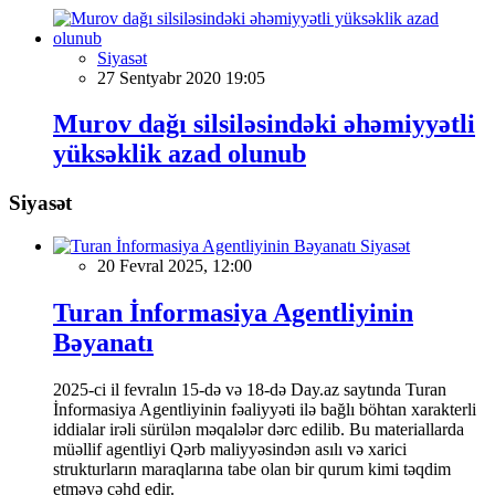
Siyasət
27 Sentyabr 2020 19:05
Murov dağı silsiləsindəki əhəmiyyətli
yüksəklik azad olunub
Siyasət
Siyasət
20 Fevral 2025, 12:00
Turan İnformasiya Agentliyinin
Bəyanatı
2025-ci il fevralın 15-də və 18-də Day.az saytında Turan
İnformasiya Agentliyinin fəaliyyəti ilə bağlı böhtan xarakterli
iddialar irəli sürülən məqalələr dərc edilib. Bu materiallarda
müəllif agentliyi Qərb maliyyəsindən asılı və xarici
strukturların maraqlarına tabe olan bir qurum kimi təqdim
etməyə cəhd edir.