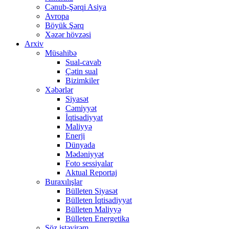
Cənub-Şərqi Asiya
Avropa
Böyük Şərq
Xəzər hövzəsi
Arxiv
Müsahibə
Sual-cavab
Çətin sual
Bizimkiler
Xəbərlər
Siyasət
Cəmiyyət
İqtisadiyyat
Maliyyə
Enerji
Dünyada
Mədəniyyət
Foto sessiyalar
Aktual Reportaj
Buraxılışlar
Bülleten Siyasət
Bülleten İqtisadiyyat
Bülleten Maliyyə
Bülleten Energetika
Söz istəyirəm