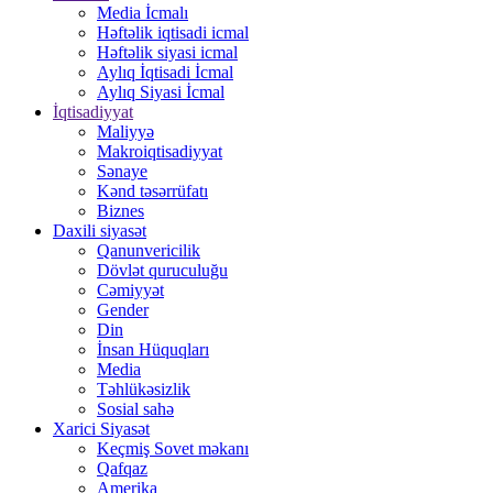
Media İcmalı
Həftəlik iqtisadi icmal
Həftəlik siyasi icmal
Aylıq İqtisadi İcmal
Aylıq Siyasi İcmal
İqtisadiyyat
Maliyyə
Makroiqtisadiyyat
Sənaye
Kənd təsərrüfatı
Biznes
Daxili siyasət
Qanunvericilik
Dövlət quruculuğu
Cəmiyyət
Gender
Din
İnsan Hüquqları
Media
Təhlükəsizlik
Sosial sahə
Xarici Siyasət
Keçmiş Sovet məkanı
Qafqaz
Amerika