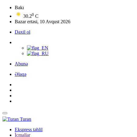
Bakı
0
30.2
C
Bazar ertəsi, 10 Avqust 2026
Daxil ol
Abunə
Əlaqə
Turan
Ekspress təhlil
İcmallar