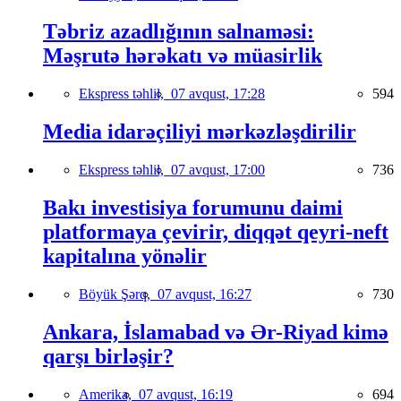
Təbriz azadlığının salnaməsi:
Məşrutə hərəkatı və müasirlik
Ekspress təhlil,
07 avqust, 17:28
594
Media idarəçiliyi mərkəzləşdirilir
Ekspress təhlil,
07 avqust, 17:00
736
Bakı investisiya forumunu daimi
platformaya çevirir, diqqət qeyri-neft
kapitalına yönəlir
Böyük Şərq,
07 avqust, 16:27
730
Ankara, İslamabad və Ər-Riyad kimə
qarşı birləşir?
Amerika,
07 avqust, 16:19
694