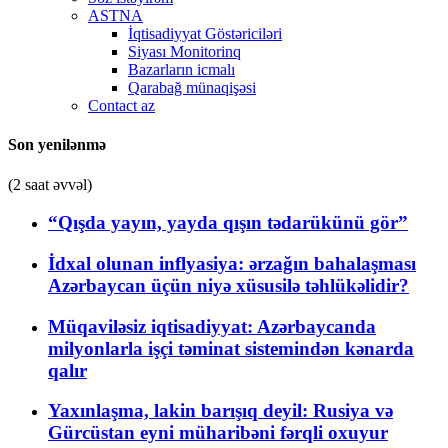
ASTNA
İqtisadiyyat Göstəriciləri
Siyası Monitorinq
Bazarların icmalı
Qarabağ münaqişəsi
Contact az
Son yenilənmə
(2 saat əvvəl)
“Qışda yayın, yayda qışın tədarükünü gör”
İdxal olunan inflyasiya: ərzağın bahalaşması
Azərbaycan üçün niyə xüsusilə təhlükəlidir?
Müqaviləsiz iqtisadiyyat: Azərbaycanda
milyonlarla işçi təminat sistemindən kənarda
qalır
Yaxınlaşma, lakin barışıq deyil: Rusiya və
Gürcüstan eyni müharibəni fərqli oxuyur