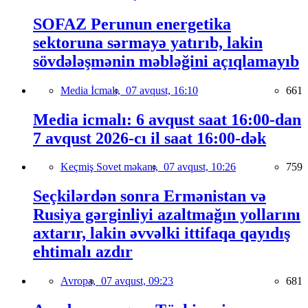
SOFAZ Perunun energetika
sektoruna sərmayə yatırıb, lakin
sövdələşmənin məbləğini açıqlamayıb
Media İcmalı,
07 avqust, 16:10
661
Media icmalı: 6 avqust saat 16:00-dan
7 avqust 2026-cı il saat 16:00-dək
Keçmiş Sovet məkanı,
07 avqust, 10:26
759
Seçkilərdən sonra Ermənistan və
Rusiya gərginliyi azaltmağın yollarını
axtarır, lakin əvvəlki ittifaqa qayıdış
ehtimalı azdır
Avropa,
07 avqust, 09:23
681