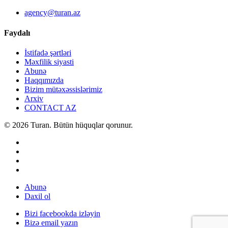
agency@turan.az
Faydalı
İstifadə şərtləri
Məxfilik siyasti
Abunə
Haqqımızda
Bizim mütəxəssislərimiz
Arxiv
CONTACT AZ
© 2026 Turan. Bütün hüquqlar qorunur.
Abunə
Daxil ol
Bizi facebookda izləyin
Bizə email yazın