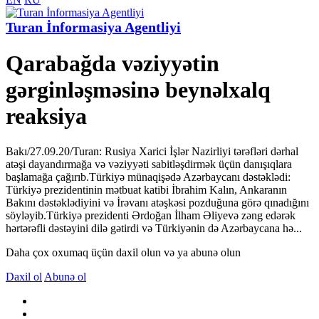
Turan İnformasiya Agentliyi
Qarabağda vəziyyətin
gərginləşməsinə beynəlxalq
reaksiya
Bakı/27.09.20/Turan: Rusiya Xarici İşlər Nazirliyi tərəfləri dərhal
atəşi dayandırmağa və vəziyyəti sabitləşdirmək üçün danışıqlara
başlamağa çağırıb.Türkiyə münaqişədə Azərbaycanı dəstəklədi:
Türkiyə prezidentinin mətbuat katibi İbrahim Kalın, Ankaranın
Bakını dəstəklədiyini və İrəvanı atəşkəsi pozduğuna görə qınadığını
söyləyib.Türkiyə prezidenti Ərdoğan İlham Əliyevə zəng edərək
hərtərəfli dəstəyini dilə gətirdi və Türkiyənin də Azərbaycana hə...
Daha çox oxumaq üçün daxil olun və ya abunə olun
Daxil ol
Abunə ol