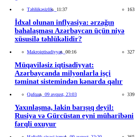
Təhlükəsizlik,
11:37
163
İdxal olunan inflyasiya: ərzağın
bahalaşması Azərbaycan üçün niyə
xüsusilə təhlükəlidir?
Makroiqtisadiyyat,
00:16
327
Müqaviləsiz iqtisadiyyat:
Azərbaycanda milyonlarla işçi
təminat sistemindən kənarda qalır
Qafqaz,
09 avqust, 23:03
339
Yaxınlaşma, lakin barışıq deyil:
Rusiya və Gürcüstan eyni müharibəni
fərqli oxuyur
Həftəlik siyasi icmal,
09 avqust, 22:20
365