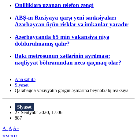
Onilliklərə uzanan telefon zəngi
ABŞ-ın Rusiyaya qarşı yeni sanksiyaları
Azərbaycan üçün risklər və imkanlar yaradır
Azərbaycanda 65 min vakansiya niyə
doldurulmamış qalır?
Bakı metrosunun xətlərinin ayrılması:
nəqliyyat böhranından necə qaçmaq olar?
Ana səhifə
Siyasət
Qarabağda vəziyyətin gərginləşməsinə beynəlxalq reaksiya
Siyasət
27 Sentyabr 2020, 17:06
887
A-
A
A+
EN
RU