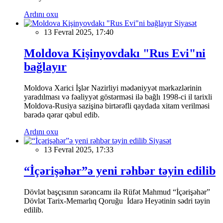
Ardını oxu
Siyasət
13 Fevral 2025, 17:40
Moldova Kişinyovdakı "Rus Evi"ni
bağlayır
Moldova Xarici İşlər Nazirliyi mədəniyyət mərkəzlərinin
yaradılması və fəaliyyət göstərməsi ilə bağlı 1998-ci il tarixli
Moldova-Rusiya sazişinə birtərəfli qaydada xitam verilməsi
barədə qərar qəbul edib.
Ardını oxu
Siyasət
13 Fevral 2025, 17:33
“İçərişəhər”ə yeni rəhbər təyin edilib
Dövlət başçısının sərəncamı ilə Rüfət Mahmud “İçərişəhər”
Dövlət Tarix-Memarlıq Qoruğu İdarə Heyətinin sədri təyin
edilib.