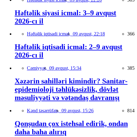
Həftəlik siyasi icmal: 3–9 avqust
2026-cı il
Həftəlik iqtisadi icmal,
09 avqust, 22:18
366
Həftəlik iqtisadi icmal: 2–9 avqust
2026-cı il
Cəmiyyət,
09 avqust, 15:34
385
Xəzərin sahilləri kimindir? Sanitar-
epidemioloji təhlükəsizlik, dövlət
məsuliyyəti və vətəndaş davranışı
Kənd təsərrüfatı,
09 avqust, 15:26
814
Qonşudan çox istehsal edirik, ondan
daha baha alırıq