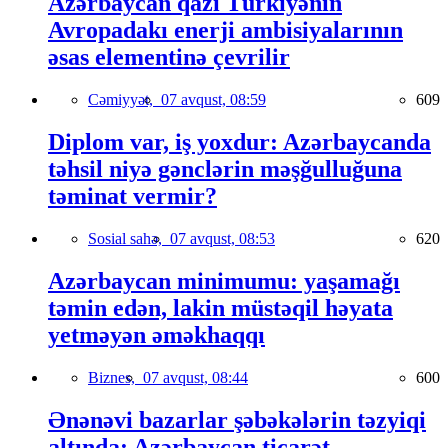
Azərbaycan qazı Türkiyənin
Avropadakı enerji ambisiyalarının
əsas elementinə çevrilir
Cəmiyyət,
07 avqust, 08:59
609
Diplom var, iş yoxdur: Azərbaycanda
təhsil niyə gənclərin məşğulluğuna
təminat vermir?
Sosial sahə,
07 avqust, 08:53
620
Azərbaycan minimumu: yaşamağı
təmin edən, lakin müstəqil həyata
yetməyən əməkhaqqı
Biznes,
07 avqust, 08:44
600
Ənənəvi bazarlar şəbəkələrin təzyiqi
altında: Azərbaycan ticarət