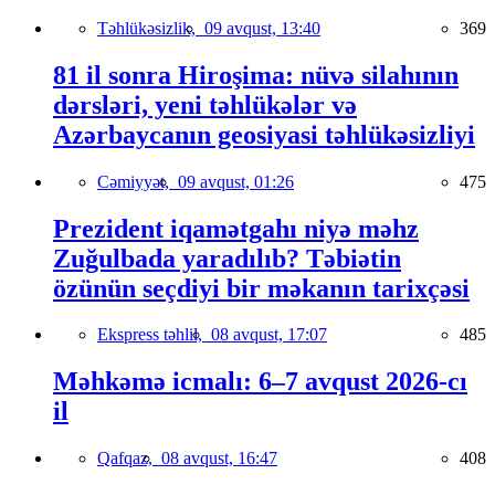
Təhlükəsizlik,
09 avqust, 13:40
369
81 il sonra Hiroşima: nüvə silahının
dərsləri, yeni təhlükələr və
Azərbaycanın geosiyasi təhlükəsizliyi
Cəmiyyət,
09 avqust, 01:26
475
Prezident iqamətgahı niyə məhz
Zuğulbada yaradılıb? Təbiətin
özünün seçdiyi bir məkanın tarixçəsi
Ekspress təhlil,
08 avqust, 17:07
485
Məhkəmə icmalı: 6–7 avqust 2026-cı
il
Qafqaz,
08 avqust, 16:47
408