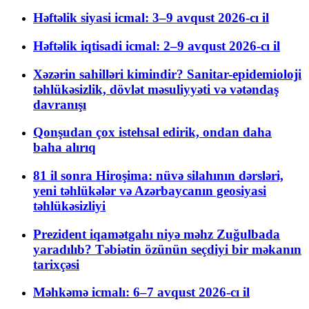
Həftəlik siyasi icmal: 3–9 avqust 2026-cı il
Həftəlik iqtisadi icmal: 2–9 avqust 2026-cı il
Xəzərin sahilləri kimindir? Sanitar-epidemioloji
təhlükəsizlik, dövlət məsuliyyəti və vətəndaş
davranışı
Qonşudan çox istehsal edirik, ondan daha
baha alırıq
81 il sonra Hiroşima: nüvə silahının dərsləri,
yeni təhlükələr və Azərbaycanın geosiyasi
təhlükəsizliyi
Prezident iqamətgahı niyə məhz Zuğulbada
yaradılıb? Təbiətin özünün seçdiyi bir məkanın
tarixçəsi
Məhkəmə icmalı: 6–7 avqust 2026-cı il