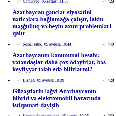
Cəmiyyət,
05 avqust, 11:57
423
Azərbaycan gənclər siyasətini
nəticələrə bağlamağa çalışır, lakin
məşğulluq və beyin axını problemləri
qalır
Sosial sahə,
05 avqust, 10:44
440
Azərbaycanın kommunal hesabı:
vətəndaşlar daha çox ödəyirlər, bəs
keyfiyyət tələb edə bilirlərmi?
Biznes,
05 avqust, 10:39
428
Güzəştlərin ləğvi Azərbaycanın
hibrid və elektromobil bazarında
istiqaməti dəyişib
Keçmiş Sovet məkanı,
05 avqust, 10:35
369