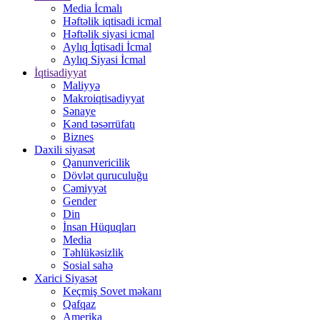
Media İcmalı
Həftəlik iqtisadi icmal
Həftəlik siyasi icmal
Aylıq İqtisadi İcmal
Aylıq Siyasi İcmal
İqtisadiyyat
Maliyyə
Makroiqtisadiyyat
Sənaye
Kənd təsərrüfatı
Biznes
Daxili siyasət
Qanunvericilik
Dövlət quruculuğu
Cəmiyyət
Gender
Din
İnsan Hüquqları
Media
Təhlükəsizlik
Sosial sahə
Xarici Siyasət
Keçmiş Sovet məkanı
Qafqaz
Amerika