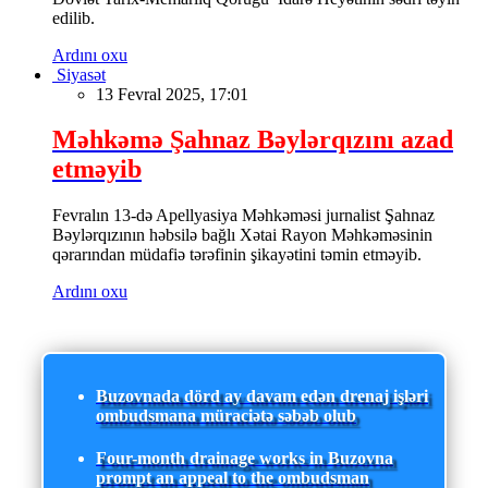
edilib.
Ardını oxu
Siyasət
13 Fevral 2025, 17:01
Məhkəmə Şahnaz Bəylərqızını azad
etməyib
Fevralın 13-də Apellyasiya Məhkəməsi jurnalist Şahnaz
Bəylərqızının həbsilə bağlı Xətai Rayon Məhkəməsinin
qərarından müdafiə tərəfinin şikayətini təmin etməyib.
Ardını oxu
Buzovnada dörd ay davam edən drenaj işləri
ombudsmana müraciətə səbəb olub
Four-month drainage works in Buzovna
prompt an appeal to the ombudsman