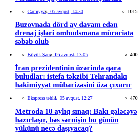
Cəmiyyət,
05 avqust, 14:30
1015
Buzovnada dörd ay davam edən
drenaj işləri ombudsmana müraciətə
səbəb olub
Böyük Şərq,
05 avqust, 13:05
400
İran prezidentinin üzərində qara
buludlar: istefa təkzibi Tehrandakı
hakimiyyət mübarizəsini üzə çıxarır
Ekspress təhlil,
05 avqust, 12:27
470
Metroda 10 aylıq sınaq: Bakı gələcəyə
hazırlaşır, bəs sərnişin bu günün
yükünü necə daşıyacaq?