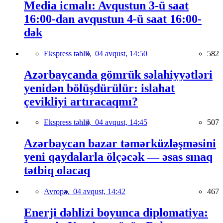
Media icmalı: Avqustun 3-ü saat
16:00-dan avqustun 4-ü saat 16:00-
dək
Ekspress təhlil,
04 avqust, 14:50
582
Azərbaycanda gömrük səlahiyyətləri
yenidən bölüşdürülür: islahat
çevikliyi artıracaqmı?
Ekspress təhlil,
04 avqust, 14:45
507
Azərbaycan bazar təmərküzləşməsini
yeni qaydalarla ölçəcək — əsas sınaq
tətbiq olacaq
Avropa,
04 avqust, 14:42
467
Enerji dəhlizi boyunca diplomatiya: