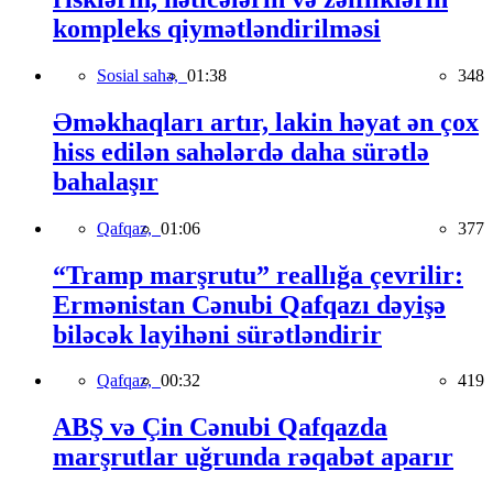
kompleks qiymətləndirilməsi
Sosial sahə,
01:38
348
Əməkhaqları artır, lakin həyat ən çox
hiss edilən sahələrdə daha sürətlə
bahalaşır
Qafqaz,
01:06
377
“Tramp marşrutu” reallığa çevrilir:
Ermənistan Cənubi Qafqazı dəyişə
biləcək layihəni sürətləndirir
Qafqaz,
00:32
419
ABŞ və Çin Cənubi Qafqazda
marşrutlar uğrunda rəqabət aparır