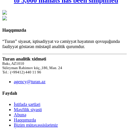
to 5,000 manats has been simplified
Haqqımızda
“Turan” siyasət, iqtisadiyyat və cəmiyyət həyatının qovuşuğunda
fəaliyyət göstərən müstəqil analitik qurumdur.
Turan analitik xidməti
Bakı, AZ1010
Süleyman Rəhimov küç.,186, Mən. 24
Tel.: (+99412) 440 11 96
agency@turan.az
Faydalı
İstifadə şərtləri
Məxfilik siyasti
Abunə
Haqqımızda
Bizim mütəxəssislərimiz