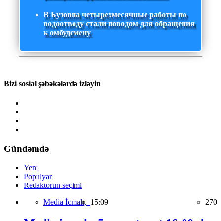
В Бузовна четырехмесячные работы по
водоотводу стали поводом для обращения
к омбудсмену
Bizi sosial şəbəkələrdə izləyin
Gündəmdə
Yeni
Populyar
Redaktorun seçimi
Media İcmalı,
15:09
270