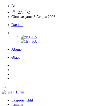
Bakı
0
27.4
C
Cümə axşamı, 6 Avqust 2026
Daxil ol
Abunə
Əlaqə
Turan
Ekspress təhlil
İcmallar