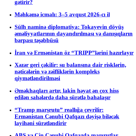
gətirir?
Məhkəmə icmalı: 3–5 avqust 2026-cı il
Sülh naminə diplomatiya: Tokayevin döyüş
əməliyyatlarının dayandırılması və danışıqların
bərpası təşəbbüsü
İran və Ermənistan öz “TRIPP”lərini hazırlayır
Xəzər geri çəkilir: su balansına dair risklərin,
nəticələrin və zəifliklərin kompleks
qiymətləndirilməsi
Əməkhaqları artır, lakin həyat ən çox hiss
edilən sahələrdə daha sürətlə bahalaşır
“Tramp marşrutu” reallığa çevrilir:
Ermənistan Cənubi Qafqazı dəyişə biləcək
layihəni sürətləndirir
ABŞ və Çin Cənubi Qafqazda marşrutlar