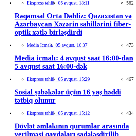
Ekspress təhlil,
05 avqust, 18:11
562
Rəqəmsal Orta Dəhliz: Qazaxıstan və
Azərbaycan Xəzərin sahillərini fiber-
optik xətlə birləşdirdi
Media İcmalı,
05 avqust, 16:37
473
Media icmalı: 4 avqust saat 16:00-dan
5 avqust saat 16:00-dək
Ekspress təhlil,
05 avqust, 15:29
467
Sosial şəbəkələr üçün 16 yaş həddi
tətbiq olunur
Ekspress təhlil,
05 avqust, 15:12
434
Dövlət əmlakının qurumlar arasında
verilməsi qaydaları sadələşdirilib