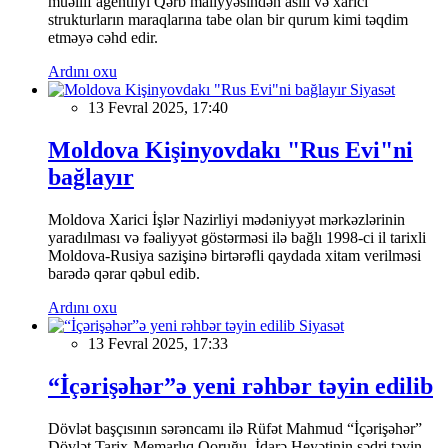
müəllif agentliyi Qərb maliyyəsindən asılı və xarici
strukturların maraqlarına tabe olan bir qurum kimi təqdim
etməyə cəhd edir.
Ardını oxu
Siyasət
13 Fevral 2025, 17:40
Moldova Kişinyovdakı "Rus Evi"ni
bağlayır
Moldova Xarici İşlər Nazirliyi mədəniyyət mərkəzlərinin
yaradılması və fəaliyyət göstərməsi ilə bağlı 1998-ci il tarixli
Moldova-Rusiya sazişinə birtərəfli qaydada xitam verilməsi
barədə qərar qəbul edib.
Ardını oxu
Siyasət
13 Fevral 2025, 17:33
“İçərişəhər”ə yeni rəhbər təyin edilib
Dövlət başçısının sərəncamı ilə Rüfət Mahmud “İçərişəhər”
Dövlət Tarix-Memarlıq Qoruğu İdarə Heyətinin sədri təyin