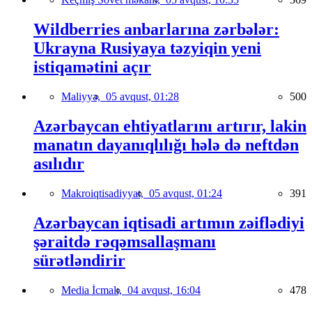
Wildberries anbarlarına zərbələr:
Ukrayna Rusiyaya təzyiqin yeni
istiqamətini açır
Maliyyə,
05 avqust, 01:28
500
Azərbaycan ehtiyatlarını artırır, lakin
manatın dayanıqlılığı hələ də neftdən
asılıdır
Makroiqtisadiyyat,
05 avqust, 01:24
391
Azərbaycan iqtisadi artımın zəiflədiyi
şəraitdə rəqəmsallaşmanı
sürətləndirir
Media İcmalı,
04 avqust, 16:04
478