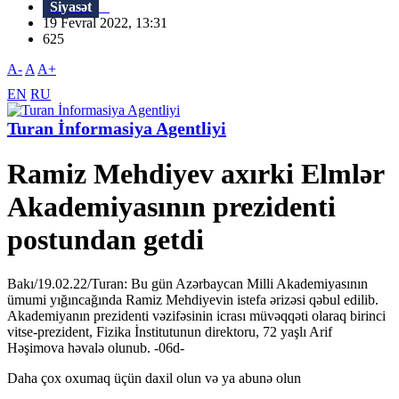
Siyasət
19 Fevral 2022, 13:31
625
A-
A
A+
EN
RU
Turan İnformasiya Agentliyi
Ramiz Mehdiyev axırki Elmlər
Akademiyasının prezidenti
postundan getdi
Bakı/19.02.22/Turan: Bu gün Azərbaycan Milli Akademiyasının
ümumi yığıncağında Ramiz Mehdiyevin istefa ərizəsi qəbul edilib.
Akademiyanın prezidenti vəzifəsinin icrası müvəqqəti olaraq birinci
vitse-prezident, Fizika İnstitutunun direktoru, 72 yaşlı Arif
Həşimova həvalə olunub. -06d-
Daha çox oxumaq üçün daxil olun və ya abunə olun