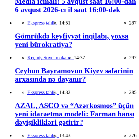
Media icmalı: 5 avqust saat 16:00-dan
6 avqust 2026-cı il saat 16:00-dək
Ekspress təhlil,
14:51
287
Gömrükdə keyfiyyət inqilabı, yoxsa
yeni bürokratiya?
Keçmiş Sovet məkanı,
14:37
297
Ceyhun Bayramovun Kiyev səfərinin
arxasında nə dayanır?
Ekspress təhlil,
14:32
285
AZAL, ASCO və “Azərkosmos” üçün
yeni idarəetmə modeli: Fərman hansı
dəyişiklikləri gətirir?
Ekspress təhlil,
13:43
276