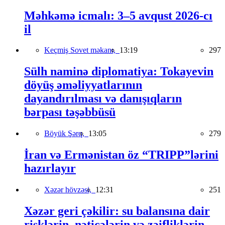
Məhkəmə icmalı: 3–5 avqust 2026-cı
il
Keçmiş Sovet məkanı,
13:19
297
Sülh naminə diplomatiya: Tokayevin
döyüş əməliyyatlarının
dayandırılması və danışıqların
bərpası təşəbbüsü
Böyük Şərq,
13:05
279
İran və Ermənistan öz “TRIPP”lərini
hazırlayır
Xəzər hövzəsi,
12:31
251
Xəzər geri çəkilir: su balansına dair
risklərin, nəticələrin və zəifliklərin