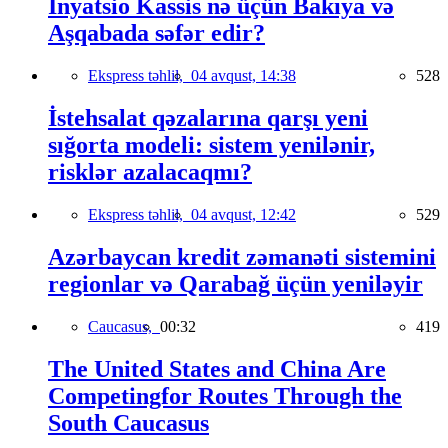
İnyatsio Kassis nə üçün Bakıya və
Aşqabada səfər edir?
Ekspress təhlil,
04 avqust, 14:38
528
İstehsalat qəzalarına qarşı yeni
sığorta modeli: sistem yenilənir,
risklər azalacaqmı?
Ekspress təhlil,
04 avqust, 12:42
529
Azərbaycan kredit zəmanəti sistemini
regionlar və Qarabağ üçün yeniləyir
Caucasus,
00:32
419
The United States and China Are
Competingfor Routes Through the
South Caucasus