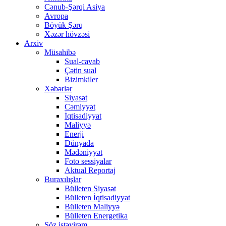
Cənub-Şərqi Asiya
Avropa
Böyük Şərq
Xəzər hövzəsi
Arxiv
Müsahibə
Sual-cavab
Çətin sual
Bizimkiler
Xəbərlər
Siyasət
Cəmiyyət
İqtisadiyyat
Maliyyə
Enerji
Dünyada
Mədəniyyət
Foto sessiyalar
Aktual Reportaj
Buraxılışlar
Bülleten Siyasət
Bülleten İqtisadiyyat
Bülleten Maliyyə
Bülleten Energetika
Söz istəyirəm