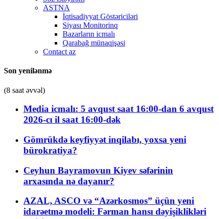
ASTNA
İqtisadiyyat Göstəriciləri
Siyası Monitorinq
Bazarların icmalı
Qarabağ münaqişəsi
Contact az
Son yenilənmə
(8 saat əvvəl)
Media icmalı: 5 avqust saat 16:00-dan 6 avqust
2026-cı il saat 16:00-dək
Gömrükdə keyfiyyət inqilabı, yoxsa yeni
bürokratiya?
Ceyhun Bayramovun Kiyev səfərinin
arxasında nə dayanır?
AZAL, ASCO və “Azərkosmos” üçün yeni
idarəetmə modeli: Fərman hansı dəyişiklikləri