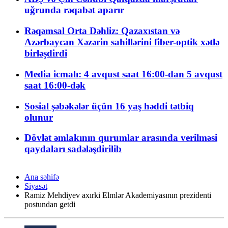
uğrunda rəqabət aparır
Rəqəmsal Orta Dəhliz: Qazaxıstan və
Azərbaycan Xəzərin sahillərini fiber-optik xətlə
birləşdirdi
Media icmalı: 4 avqust saat 16:00-dan 5 avqust
saat 16:00-dək
Sosial şəbəkələr üçün 16 yaş həddi tətbiq
olunur
Dövlət əmlakının qurumlar arasında verilməsi
qaydaları sadələşdirilib
Ana səhifə
Siyasət
Ramiz Mehdiyev axırki Elmlər Akademiyasının prezidenti
postundan getdi