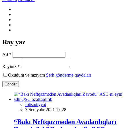
Rəy yaz
Ad *
Rəyiniz *
Oxudum və razıyam
Şərh göndərmə qaydaları
Göndər
İqtisadiyyat
3 Sentyabr 2021 17:28
“Bakı Neftqazmədən Avadanlıqları