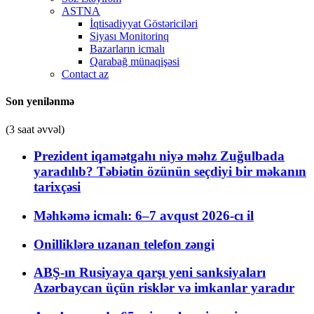
ASTNA
İqtisadiyyat Göstəriciləri
Siyası Monitorinq
Bazarların icmalı
Qarabağ münaqişəsi
Contact az
Son yenilənmə
(3 saat əvvəl)
Prezident iqamətgahı niyə məhz Zuğulbada
yaradılıb? Təbiətin özünün seçdiyi bir məkanın
tarixçəsi
Məhkəmə icmalı: 6–7 avqust 2026-cı il
Onilliklərə uzanan telefon zəngi
ABŞ-ın Rusiyaya qarşı yeni sanksiyaları
Azərbaycan üçün risklər və imkanlar yaradır