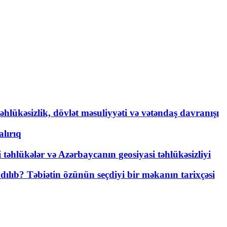
əhlükəsizlik, dövlət məsuliyyəti və vətəndaş davranışı
lırıq
i təhlükələr və Azərbaycanın geosiyasi təhlükəsizliyi
lıb? Təbiətin özünün seçdiyi bir məkanın tarixçəsi