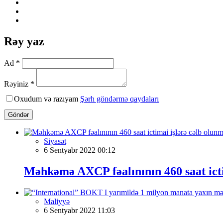
Rəy yaz
Ad *
Rəyiniz *
Oxudum və razıyam
Şərh göndərmə qaydaları
Göndər
Siyasət
6 Sentyabr 2022 00:12
Məhkəmə AXCP fəalınının 460 saat icti
Maliyyə
6 Sentyabr 2022 11:03