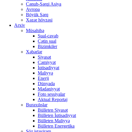
Cənub-Şərqi Asiya
Avropa
Böyük Şərq
Xəzər hövzəsi
Arxiv
Müsahibə
Sual-cavab
Çətin sual
Bizimkiler
Xəbərlər
Siyasət
Cəmiyyət
İqtisadiyyat
Maliyyə
Enerji
Dünyada
Mədəniyyət
Foto sessiyalar
Aktual Reportaj
Buraxılışlar
Bülleten Siyasət
Bülleten İqtisadiyyat
Bülleten Maliyyə
Bülleten Energetika
Söz istəyirəm