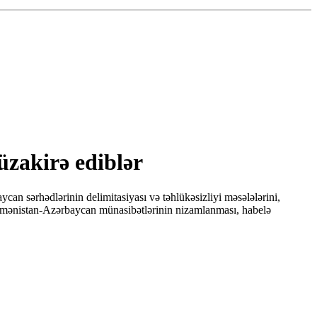
üzakirə ediblər
 sərhədlərinin delimitasiyası və təhlükəsizliyi məsələlərini,
r Ermənistan-Azərbaycan münasibətlərinin nizamlanması, habelə