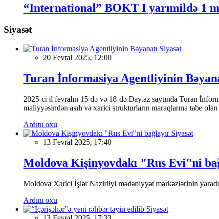
“International” BOKT I yarımildə 1 m
Siyasət
Siyasət
20 Fevral 2025, 12:00
Turan İnformasiya Agentliyinin Bəyan
2025-ci il fevralın 15-də və 18-də Day.az saytında Turan İnformas
maliyyəsindən asılı və xarici strukturların maraqlarına tabe ola
Ardını oxu
Siyasət
13 Fevral 2025, 17:40
Moldova Kişinyovdakı "Rus Evi"ni ba
Moldova Xarici İşlər Nazirliyi mədəniyyət mərkəzlərinin yaradılm
Ardını oxu
Siyasət
13 Fevral 2025, 17:33