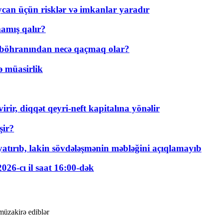
ycan üçün risklər və imkanlar yaradır
amış qalır?
t böhranından necə qaçmaq olar?
ə müasirlik
rir, diqqət qeyri-neft kapitalına yönəlir
şir?
tırıb, lakin sövdələşmənin məbləğini açıqlamayıb
026-cı il saat 16:00-dək
müzakirə ediblər