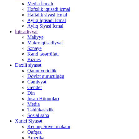
Media İcmalı
Həftəlik iqtisadi icmal
Həftəlik siyasi icmal
Aylıq İqtisadi İcmal
Aylıq Siyasi İcmal
İqtisadiyyat
Maliyyə
Makroiqtisadiyyat
Sənaye
Kənd təsərrüfatı
Biznes
Daxili siyasət
Qanunvericilik
Dövlət quruculuğu
Cəmiyyət
Gender
Din
İnsan Hüquqları
Media
Təhlükəsizlik
Sosial sahə
Xarici Siyasət
Keçmiş Sovet məkanı
Qafqaz
Amerika