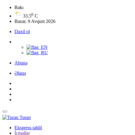
Bakı
0
33.5
C
Bazar, 9 Avqust 2026
Daxil ol
Abunə
Əlaqə
Turan
Ekspress təhlil
İcmallar