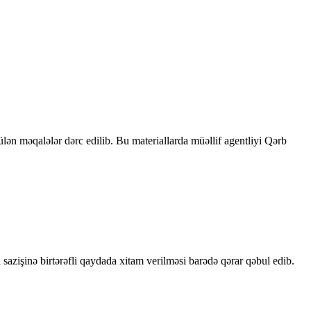
rülən məqalələr dərc edilib. Bu materiallarda müəllif agentliyi Qərb
sazişinə birtərəfli qaydada xitam verilməsi barədə qərar qəbul edib.