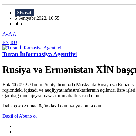
Siyasət
6 Sentyabr 2022, 10:55
605
A-
A
A+
EN
RU
Turan İnformasiya Agentliyi
Rusiya və Ermənistan XİN başçıl
Bakı/06.09.22/Turan: Sentyabrın 5-də Moskvada Rusiya və Ermənistan 
regiondakı iqtisadi və nəqliyyat infrastrukturlarının açılması üzrə i
Qarabağ münaqişəsi məsələlərini ətraflı şəkildə mü...
Daha çox oxumaq üçün daxil olun və ya abunə olun
Daxil ol
Abunə ol