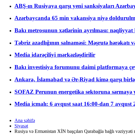
ABŞ-ın Rusiyaya qarşı yeni sanksiyaları Azərba
Azərbaycanda 65 min vakansiya niyə doldurulm
Bakı metrosunun xətlərinin ayrılması: nəqliyya
Təbriz azadlığının salnaməsi: Məşrutə hərəkatı v
Media idarəçiliyi mərkəzləşdirilir
Bakı investisiya forumunu daimi platformaya çevi
Ankara, İslamabad və Ər-Riyad kimə qarşı birlə
SOFAZ Perunun energetika sektoruna sərmayə ya
Media icmalı: 6 avqust saat 16:00-dan 7 avqust 2
Ana səhifə
Siyasət
Rusiya və Ermənistan XİN başçıları Qarabağla bağlı vəziyyəti 