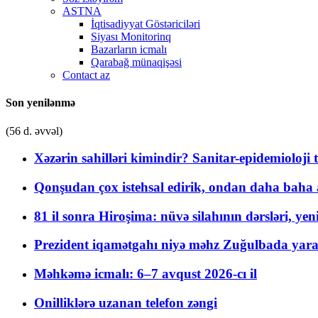
ASTNA
İqtisadiyyat Göstəriciləri
Siyası Monitorinq
Bazarların icmalı
Qarabağ münaqişəsi
Contact az
Son yenilənmə
(56 d. əvvəl)
Xəzərin sahilləri kimindir? Sanitar-epidemioloji t
Qonşudan çox istehsal edirik, ondan daha baha a
81 il sonra Hiroşima: nüvə silahının dərsləri, yen
Prezident iqamətgahı niyə məhz Zuğulbada yaradı
Məhkəmə icmalı: 6–7 avqust 2026-cı il
Onilliklərə uzanan telefon zəngi