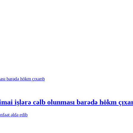
mai işlərə cəlb olunması barədə hökm çıxa