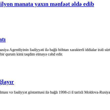
ilyon manata yaxın mənfəət əldə edib
atı
iya Agentliyinin fəaliyyəti ilə bağlı böhtan xarakterli iddialar irəli sü
n bir qurum kimi təqdim etməyə cəhd edir.
ğlayır
ası və fəaliyyət göstərməsi ilə bağlı 1998-ci il tarixli Moldova-Rusiya 