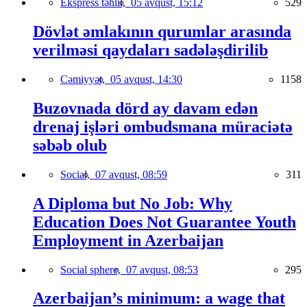
Ekspress təhlil,
05 avqust, 15:12
529
Dövlət əmlakının qurumlar arasında
verilməsi qaydaları sadələşdirilib
Cəmiyyət,
05 avqust, 14:30
1158
Buzovnada dörd ay davam edən
drenaj işləri ombudsmana müraciətə
səbəb olub
Social,
07 avqust, 08:59
311
A Diploma but No Job: Why
Education Does Not Guarantee Youth
Employment in Azerbaijan
Social sphere,
07 avqust, 08:53
295
Azerbaijan’s minimum: a wage that