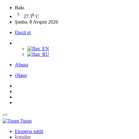
Bakı
0
27.3
C
Şənbə, 8 Avqust 2026
Daxil ol
Abunə
Əlaqə
Turan
Ekspress təhlil
İcmallar