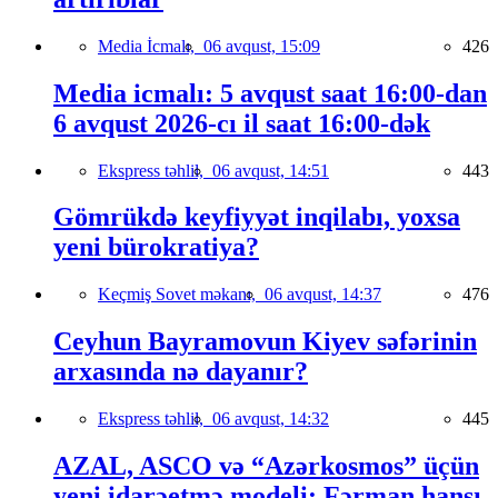
Media İcmalı,
06 avqust, 15:09
426
Media icmalı: 5 avqust saat 16:00-dan
6 avqust 2026-cı il saat 16:00-dək
Ekspress təhlil,
06 avqust, 14:51
443
Gömrükdə keyfiyyət inqilabı, yoxsa
yeni bürokratiya?
Keçmiş Sovet məkanı,
06 avqust, 14:37
476
Ceyhun Bayramovun Kiyev səfərinin
arxasında nə dayanır?
Ekspress təhlil,
06 avqust, 14:32
445
AZAL, ASCO və “Azərkosmos” üçün
yeni idarəetmə modeli: Fərman hansı