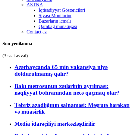
ASTNA
İqtisadiyyat Göstəriciləri
Siyası Monitorinq
Bazarların icmalı
Qarabağ münaqişəsi
Contact az
Son yenilənmə
(3 saat əvvəl)
Azərbaycanda 65 min vakansiya niyə
doldurulmamış qalır?
Bakı metrosunun xətlərinin ayrılması:
nəqliyyat böhranından necə qaçmaq olar?
Təbriz azadlığının salnaməsi: Məşrutə hərəkatı
və müasirlik
Media idarəçiliyi mərkəzləşdirilir