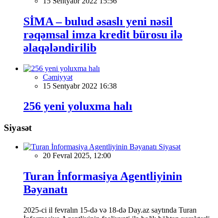
15 Sentyabr 2022 15:56
SİMA – bulud əsaslı yeni nəsil
rəqəmsal imza kredit bürosu ilə
əlaqələndirilib
Cəmiyyət
15 Sentyabr 2022 16:38
256 yeni yoluxma halı
Siyasət
Siyasət
20 Fevral 2025, 12:00
Turan İnformasiya Agentliyinin
Bəyanatı
2025-ci il fevralın 15-də və 18-də Day.az saytında Turan