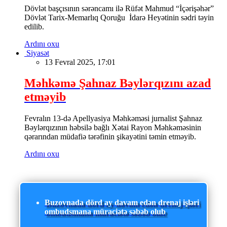
Dövlət başçısının sərəncamı ilə Rüfət Mahmud “İçərişəhər”
Dövlət Tarix-Memarlıq Qoruğu İdarə Heyətinin sədri təyin
edilib.
Ardını oxu
Siyasət
13 Fevral 2025, 17:01
Məhkəmə Şahnaz Bəylərqızını azad
etməyib
Fevralın 13-də Apellyasiya Məhkəməsi jurnalist Şahnaz
Bəylərqızının həbsilə bağlı Xətai Rayon Məhkəməsinin
qərarından müdafiə tərəfinin şikayətini təmin etməyib.
Ardını oxu
Buzovnada dörd ay davam edən drenaj işləri
ombudsmana müraciətə səbəb olub