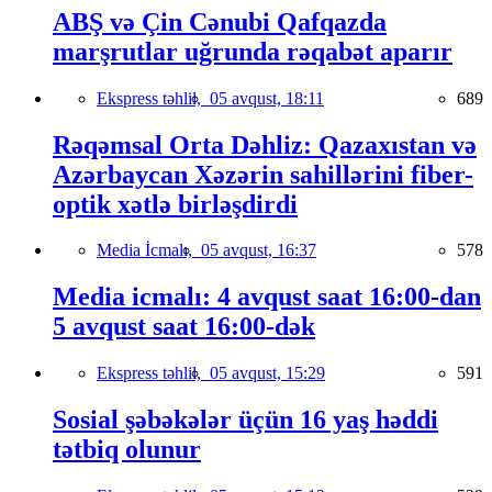
ABŞ və Çin Cənubi Qafqazda
marşrutlar uğrunda rəqabət aparır
Ekspress təhlil,
05 avqust, 18:11
689
Rəqəmsal Orta Dəhliz: Qazaxıstan və
Azərbaycan Xəzərin sahillərini fiber-
optik xətlə birləşdirdi
Media İcmalı,
05 avqust, 16:37
578
Media icmalı: 4 avqust saat 16:00-dan
5 avqust saat 16:00-dək
Ekspress təhlil,
05 avqust, 15:29
591
Sosial şəbəkələr üçün 16 yaş həddi
tətbiq olunur