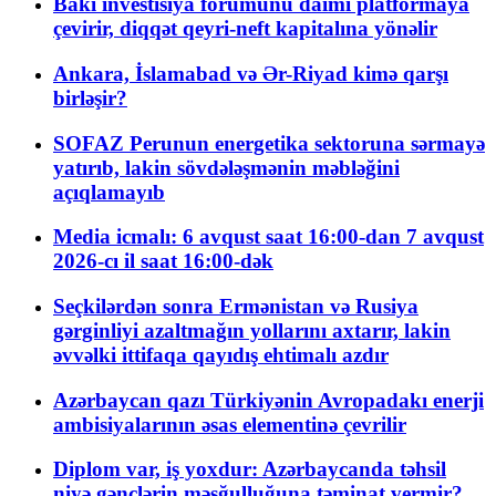
Bakı investisiya forumunu daimi platformaya
çevirir, diqqət qeyri-neft kapitalına yönəlir
Ankara, İslamabad və Ər-Riyad kimə qarşı
birləşir?
SOFAZ Perunun energetika sektoruna sərmayə
yatırıb, lakin sövdələşmənin məbləğini
açıqlamayıb
Media icmalı: 6 avqust saat 16:00-dan 7 avqust
2026-cı il saat 16:00-dək
Seçkilərdən sonra Ermənistan və Rusiya
gərginliyi azaltmağın yollarını axtarır, lakin
əvvəlki ittifaqa qayıdış ehtimalı azdır
Azərbaycan qazı Türkiyənin Avropadakı enerji
ambisiyalarının əsas elementinə çevrilir
Diplom var, iş yoxdur: Azərbaycanda təhsil
niyə gənclərin məşğulluğuna təminat vermir?