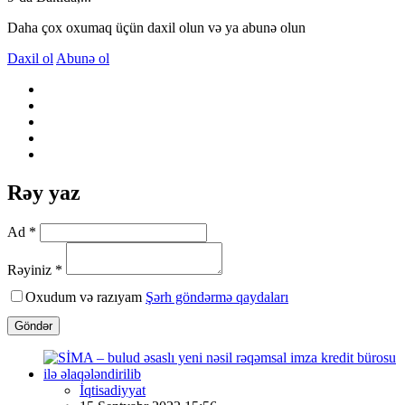
Daha çox oxumaq üçün daxil olun və ya abunə olun
Daxil ol
Abunə ol
Rəy yaz
Ad *
Rəyiniz *
Oxudum və razıyam
Şərh göndərmə qaydaları
Göndər
İqtisadiyyat