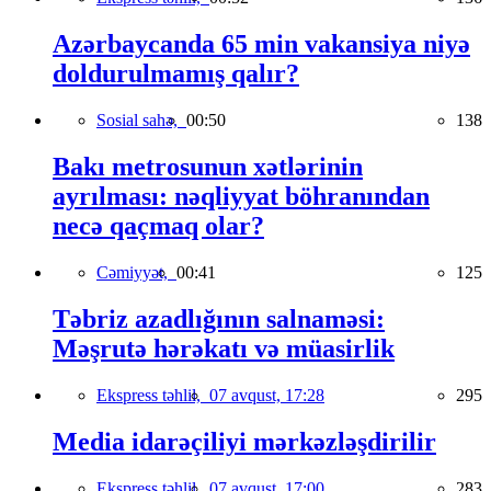
Azərbaycanda 65 min vakansiya niyə
doldurulmamış qalır?
Sosial sahə,
00:50
138
Bakı metrosunun xətlərinin
ayrılması: nəqliyyat böhranından
necə qaçmaq olar?
Cəmiyyət,
00:41
125
Təbriz azadlığının salnaməsi:
Məşrutə hərəkatı və müasirlik
Ekspress təhlil,
07 avqust, 17:28
295
Media idarəçiliyi mərkəzləşdirilir
Ekspress təhlil,
07 avqust, 17:00
283