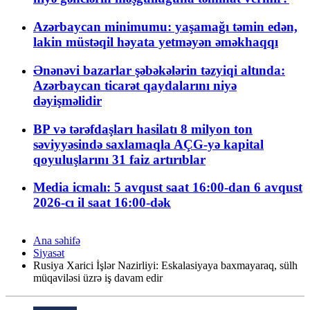
Azərbaycan minimumu: yaşamağı təmin edən,
lakin müstəqil həyata yetməyən əməkhaqqı
Ənənəvi bazarlar şəbəkələrin təzyiqi altında:
Azərbaycan ticarət qaydalarını niyə
dəyişməlidir
BP və tərəfdaşları hasilatı 8 milyon ton
səviyyəsində saxlamaqla AÇG-yə kapital
qoyuluşlarını 31 faiz artırıblar
Media icmalı: 5 avqust saat 16:00-dan 6 avqust
2026-cı il saat 16:00-dək
Ana səhifə
Siyasət
Rusiya Xarici İşlər Nazirliyi: Eskalasiyaya baxmayaraq, sülh
müqaviləsi üzrə iş davam edir