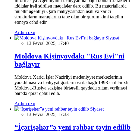
İnformasiya Agentliyinin fəaliyyəti ilə bağlı böhtan xarakterli
iddialar irəli sürülən məqalələr dərc edilib. Bu materiallarda
müəllif agentliyi Qərb maliyyəsindən asılı və xarici
strukturların maraqlarına tabe olan bir qurum kimi təqdim
etməyə cəhd edir.
Ardını oxu
Siyasət
13 Fevral 2025, 17:40
Moldova Kişinyovdakı "Rus Evi"ni
bağlayır
Moldova Xarici İşlər Nazirliyi mədəniyyət mərkəzlərinin
yaradılması və fəaliyyət göstərməsi ilə bağlı 1998-ci il tarixli
Moldova-Rusiya sazişinə birtərəfli qaydada xitam verilməsi
barədə qərar qəbul edib.
Ardını oxu
Siyasət
13 Fevral 2025, 17:33
“İçərişəhər”ə yeni rəhbər təyin edilib