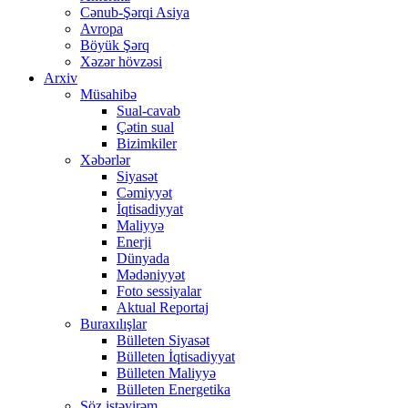
Cənub-Şərqi Asiya
Avropa
Böyük Şərq
Xəzər hövzəsi
Arxiv
Müsahibə
Sual-cavab
Çətin sual
Bizimkiler
Xəbərlər
Siyasət
Cəmiyyət
İqtisadiyyat
Maliyyə
Enerji
Dünyada
Mədəniyyət
Foto sessiyalar
Aktual Reportaj
Buraxılışlar
Bülleten Siyasət
Bülleten İqtisadiyyat
Bülleten Maliyyə
Bülleten Energetika
Söz istəyirəm