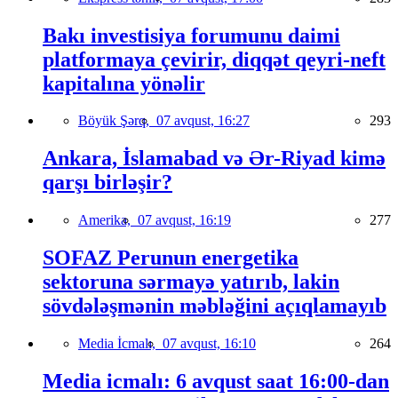
Bakı investisiya forumunu daimi
platformaya çevirir, diqqət qeyri-neft
kapitalına yönəlir
Böyük Şərq,
07 avqust, 16:27
293
Ankara, İslamabad və Ər-Riyad kimə
qarşı birləşir?
Amerika,
07 avqust, 16:19
277
SOFAZ Perunun energetika
sektoruna sərmayə yatırıb, lakin
sövdələşmənin məbləğini açıqlamayıb
Media İcmalı,
07 avqust, 16:10
264
Media icmalı: 6 avqust saat 16:00-dan