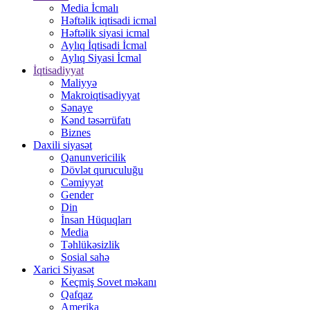
Media İcmalı
Həftəlik iqtisadi icmal
Həftəlik siyasi icmal
Aylıq İqtisadi İcmal
Aylıq Siyasi İcmal
İqtisadiyyat
Maliyyə
Makroiqtisadiyyat
Sənaye
Kənd təsərrüfatı
Biznes
Daxili siyasət
Qanunvericilik
Dövlət quruculuğu
Cəmiyyət
Gender
Din
İnsan Hüquqları
Media
Təhlükəsizlik
Sosial sahə
Xarici Siyasət
Keçmiş Sovet məkanı
Qafqaz
Amerika