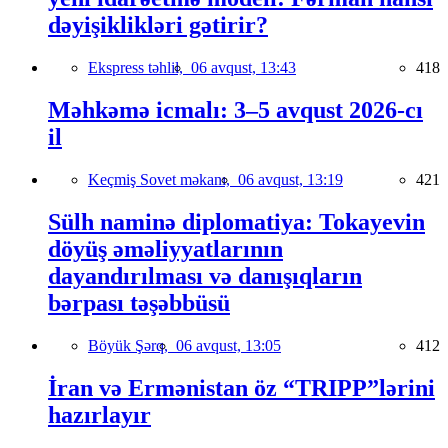
dəyişiklikləri gətirir?
Ekspress təhlil,
06 avqust, 13:43
418
Məhkəmə icmalı: 3–5 avqust 2026-cı
il
Keçmiş Sovet məkanı,
06 avqust, 13:19
421
Sülh naminə diplomatiya: Tokayevin
döyüş əməliyyatlarının
dayandırılması və danışıqların
bərpası təşəbbüsü
Böyük Şərq,
06 avqust, 13:05
412
İran və Ermənistan öz “TRIPP”lərini
hazırlayır