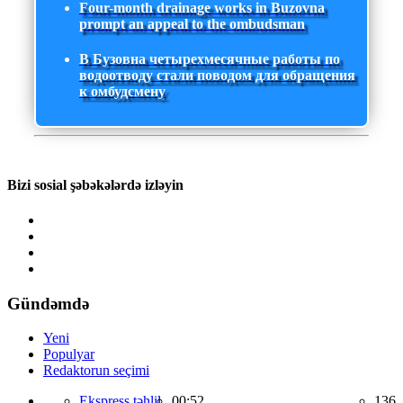
Four-month drainage works in Buzovna
prompt an appeal to the ombudsman
В Бузовна четырехмесячные работы по
водоотводу стали поводом для обращения
к омбудсмену
Bizi sosial şəbəkələrdə izləyin
Gündəmdə
Yeni
Populyar
Redaktorun seçimi
Ekspress təhlil,
00:52
136