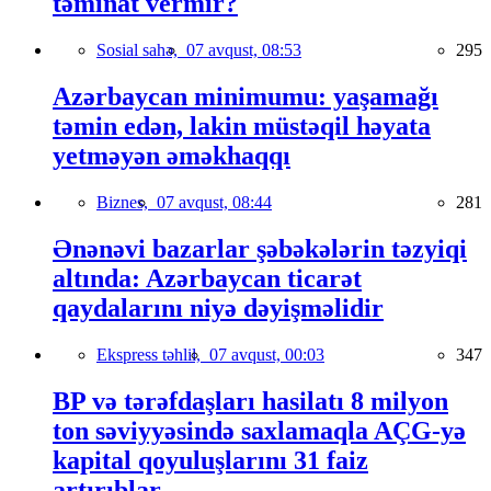
təminat vermir?
Sosial sahə,
07 avqust, 08:53
295
Azərbaycan minimumu: yaşamağı
təmin edən, lakin müstəqil həyata
yetməyən əməkhaqqı
Biznes,
07 avqust, 08:44
281
Ənənəvi bazarlar şəbəkələrin təzyiqi
altında: Azərbaycan ticarət
qaydalarını niyə dəyişməlidir
Ekspress təhlil,
07 avqust, 00:03
347
BP və tərəfdaşları hasilatı 8 milyon
ton səviyyəsində saxlamaqla AÇG-yə
kapital qoyuluşlarını 31 faiz
artırıblar