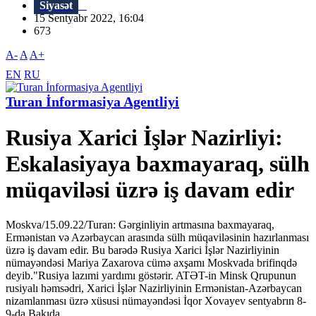
Siyasət
15 Sentyabr 2022, 16:04
673
A-
A
A+
EN
RU
Turan İnformasiya Agentliyi
Rusiya Xarici İşlər Nazirliyi:
Eskalasiyaya baxmayaraq, sülh
müqaviləsi üzrə iş davam edir
Moskva/15.09.22/Turan: Gərginliyin artmasına baxmayaraq,
Ermənistan və Azərbaycan arasında sülh müqaviləsinin hazırlanması
üzrə iş davam edir. Bu barədə Rusiya Xarici İşlər Nazirliyinin
nümayəndəsi Mariya Zaxarova cümə axşamı Moskvada brifinqdə
deyib."Rusiya lazımi yardımı göstərir. ATƏT-in Minsk Qrupunun
rusiyalı həmsədri, Xarici İşlər Nazirliyinin Ermənistan-Azərbaycan
nizamlanması üzrə xüsusi nümayəndəsi İqor Xovayev sentyabrın 8-
9-da Bakıda,...