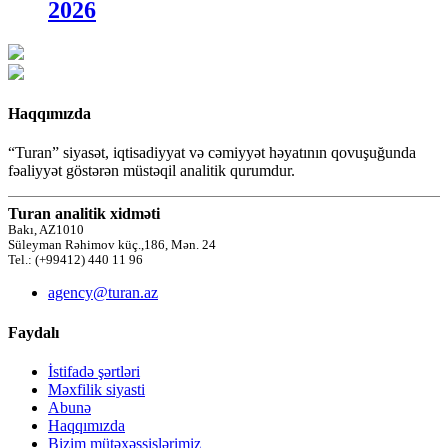
2026
Haqqımızda
“Turan” siyasət, iqtisadiyyat və cəmiyyət həyatının qovuşuğunda
fəaliyyət göstərən müstəqil analitik qurumdur.
Turan analitik xidməti
Bakı, AZ1010
Süleyman Rəhimov küç.,186, Mən. 24
Tel.: (+99412) 440 11 96
agency@turan.az
Faydalı
İstifadə şərtləri
Məxfilik siyasti
Abunə
Haqqımızda
Bizim mütəxəssislərimiz