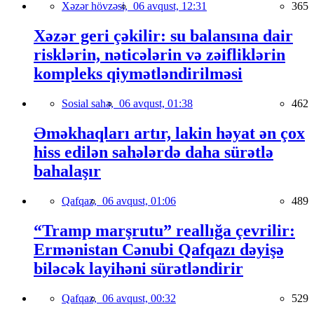
Xəzər hövzəsi,
06 avqust, 12:31
365
Xəzər geri çəkilir: su balansına dair
risklərin, nəticələrin və zəifliklərin
kompleks qiymətləndirilməsi
Sosial sahə,
06 avqust, 01:38
462
Əməkhaqları artır, lakin həyat ən çox
hiss edilən sahələrdə daha sürətlə
bahalaşır
Qafqaz,
06 avqust, 01:06
489
“Tramp marşrutu” reallığa çevrilir:
Ermənistan Cənubi Qafqazı dəyişə
biləcək layihəni sürətləndirir
Qafqaz,
06 avqust, 00:32
529