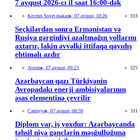
7 avqust 2026-cı il saat 16:00-dək
Keçmiş Sovet məkanı,
07 avqust, 10:26
333
Seçkilərdən sonra Ermənistan və
Rusiya gərginliyi azaltmağın yollarını
axtarır, lakin əvvəlki ittifaqa qayıdış
ehtimalı azdır
Avropa,
07 avqust, 09:23
325
Azərbaycan qazı Türkiyənin
Avropadakı enerji ambisiyalarının
əsas elementinə çevrilir
Cəmiyyət,
07 avqust, 08:59
311
Diplom var, iş yoxdur: Azərbaycanda
təhsil niyə gənclərin məşğulluğuna