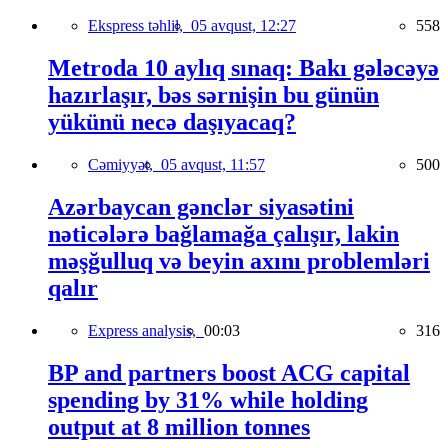
Ekspress təhlil,
05 avqust, 12:27
558
Metroda 10 aylıq sınaq: Bakı gələcəyə
hazırlaşır, bəs sərnişin bu günün
yükünü necə daşıyacaq?
Cəmiyyət,
05 avqust, 11:57
500
Azərbaycan gənclər siyasətini
nəticələrə bağlamağa çalışır, lakin
məşğulluq və beyin axını problemləri
qalır
Express analysis,
00:03
316
BP and partners boost ACG capital
spending by 31% while holding
output at 8 million tonnes