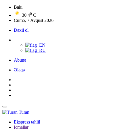
Bakı
0
30.4
C
Cümə, 7 Avqust 2026
Daxil ol
Abunə
Əlaqə
Turan
Ekspress təhlil
İcmallar