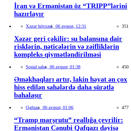
İran və Ermənistan öz “TRIPP”lərini
hazırlayır
Xəzər hövzəsi,
06 avqust, 12:31
351
Xəzər geri çəkilir: su balansına dair
risklərin, nəticələrin və zəifliklərin
kompleks qiymətləndirilməsi
Sosial sahə,
06 avqust, 01:38
450
Əməkhaqları artır, lakin həyat ən çox
hiss edilən sahələrdə daha sürətlə
bahalaşır
Qafqaz,
06 avqust, 01:06
477
“Tramp marşrutu” reallığa çevrilir:
Ermənistan Cənubi Qafqazı dəyişə