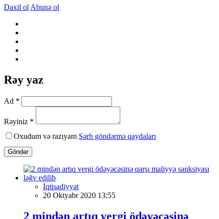
Daxil ol
Abunə ol
Rəy yaz
Ad *
Rəyiniz *
Oxudum və razıyam
Şərh göndərmə qaydaları
Göndər
İqtisadiyyat
20 Oktyabr 2020 13:55
2 mindən artıq vergi ödəyəcəsinə