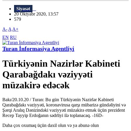
Siyasət
20 Oktyabr 2020, 13:57
579
A-
A
A+
EN
RU
Turan İnformasiya Agentliyi
Türkiyənin Nazirlər Kabineti
Qarabağdakı vəziyyəti
müzakirə edəcək
Bakı/20.10.20 / Turan: Bu gün Türkiyənin Nazirlər Kabineti
Qarabağdakı vəziyyəti, koronavirusa qarşı mübarizə gündəliyini və
Şərqi Aralıq Dənizindəki vəziyyəti müzakirə etmək üçün prezident
Recep Tayyip Erdoğanın sədrliyi ilə toplanacaq. -16D-
Daha çox oxumaq üçün daxil olun və ya abunə olun