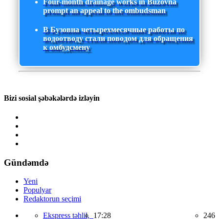
Four-month drainage works in Buzovna
prompt an appeal to the ombudsman
В Бузовна четырехмесячные работы по
водоотводу стали поводом для обращения
к омбудсмену
Bizi sosial şəbəkələrdə izləyin
Gündəmdə
Yeni
Populyar
Redaktorun seçimi
Ekspress təhlil,
17:28
246