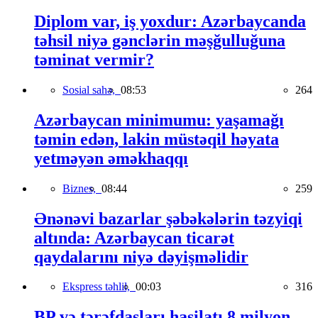
Diplom var, iş yoxdur: Azərbaycanda
təhsil niyə gənclərin məşğulluğuna
təminat vermir?
Sosial sahə,
08:53
264
Azərbaycan minimumu: yaşamağı
təmin edən, lakin müstəqil həyata
yetməyən əməkhaqqı
Biznes,
08:44
259
Ənənəvi bazarlar şəbəkələrin təzyiqi
altında: Azərbaycan ticarət
qaydalarını niyə dəyişməlidir
Ekspress təhlil,
00:03
316
BP və tərəfdaşları hasilatı 8 milyon