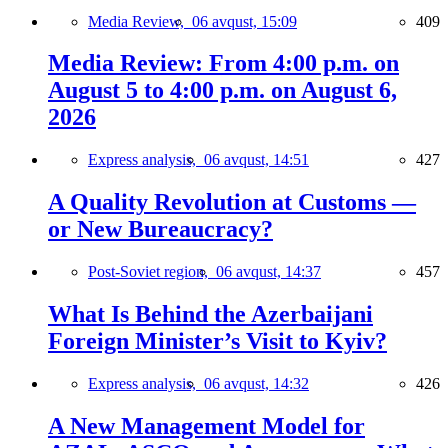
Media Review,
06 avqust, 15:09
409
Media Review: From 4:00 p.m. on
August 5 to 4:00 p.m. on August 6,
2026
Express analysis,
06 avqust, 14:51
427
A Quality Revolution at Customs —
or New Bureaucracy?
Post-Soviet region,
06 avqust, 14:37
457
What Is Behind the Azerbaijani
Foreign Minister’s Visit to Kyiv?
Express analysis,
06 avqust, 14:32
426
A New Management Model for