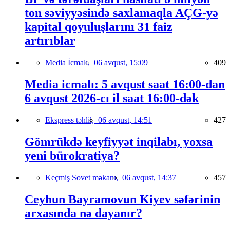
ton səviyyəsində saxlamaqla AÇG-yə
kapital qoyuluşlarını 31 faiz
artırıblar
Media İcmalı,
06 avqust, 15:09
409
Media icmalı: 5 avqust saat 16:00-dan
6 avqust 2026-cı il saat 16:00-dək
Ekspress təhlil,
06 avqust, 14:51
427
Gömrükdə keyfiyyət inqilabı, yoxsa
yeni bürokratiya?
Keçmiş Sovet məkanı,
06 avqust, 14:37
457
Ceyhun Bayramovun Kiyev səfərinin
arxasında nə dayanır?