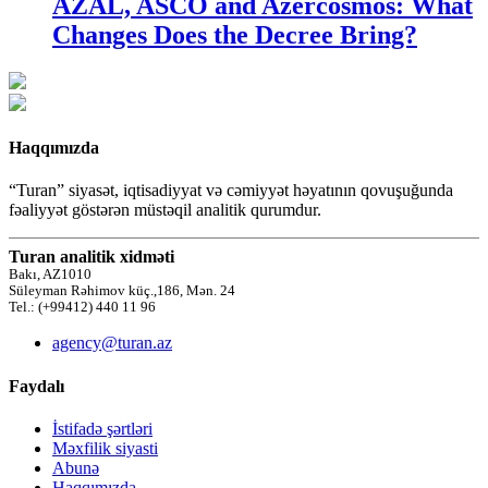
AZAL, ASCO and Azercosmos: What
Changes Does the Decree Bring?
Haqqımızda
“Turan” siyasət, iqtisadiyyat və cəmiyyət həyatının qovuşuğunda
fəaliyyət göstərən müstəqil analitik qurumdur.
Turan analitik xidməti
Bakı, AZ1010
Süleyman Rəhimov küç.,186, Mən. 24
Tel.: (+99412) 440 11 96
agency@turan.az
Faydalı
İstifadə şərtləri
Məxfilik siyasti
Abunə
Haqqımızda