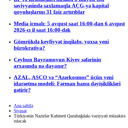
səviyyəsində saxlamaqla AÇG-yə kapital
qoyuluşlarını 31 faiz artırıblar
Media icmalı: 5 avqust saat 16:00-dan 6 avqust
2026-cı il saat 16:00-dək
Gömrükdə keyfiyyət inqilabı, yoxsa yeni
bürokratiya?
Ceyhun Bayramovun Kiyev səfərinin
arxasında nə dayanır?
AZAL, ASCO və “Azərkosmos” üçün yeni
idarəetmə modeli: Fərman hansı dəyişiklikləri
gətirir?
Ana səhifə
Siyasət
Türkiyənin Nazirlər Kabineti Qarabağdakı vəziyyəti müzakirə
edəcək