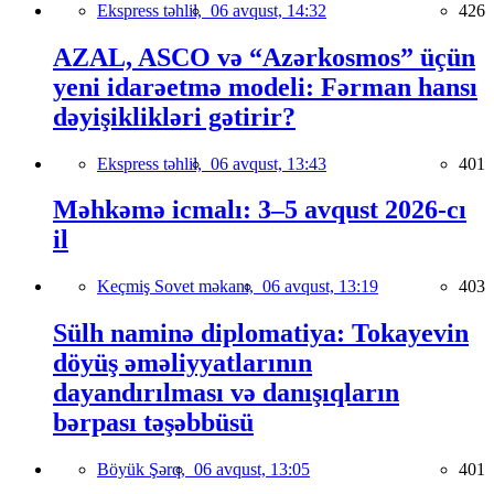
Ekspress təhlil,
06 avqust, 14:32
426
AZAL, ASCO və “Azərkosmos” üçün
yeni idarəetmə modeli: Fərman hansı
dəyişiklikləri gətirir?
Ekspress təhlil,
06 avqust, 13:43
401
Məhkəmə icmalı: 3–5 avqust 2026-cı
il
Keçmiş Sovet məkanı,
06 avqust, 13:19
403
Sülh naminə diplomatiya: Tokayevin
döyüş əməliyyatlarının
dayandırılması və danışıqların
bərpası təşəbbüsü
Böyük Şərq,
06 avqust, 13:05
401