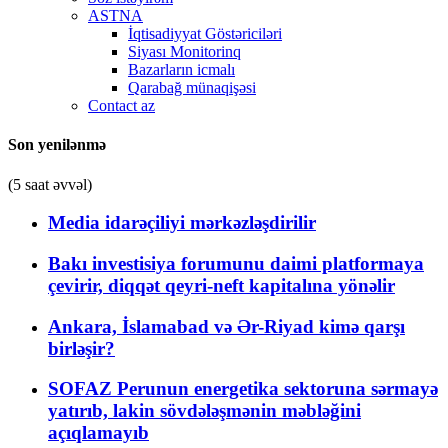
ASTNA
İqtisadiyyat Göstəriciləri
Siyası Monitorinq
Bazarların icmalı
Qarabağ münaqişəsi
Contact az
Son yenilənmə
(5 saat əvvəl)
Media idarəçiliyi mərkəzləşdirilir
Bakı investisiya forumunu daimi platformaya
çevirir, diqqət qeyri-neft kapitalına yönəlir
Ankara, İslamabad və Ər-Riyad kimə qarşı
birləşir?
SOFAZ Perunun energetika sektoruna sərmayə
yatırıb, lakin sövdələşmənin məbləğini
açıqlamayıb