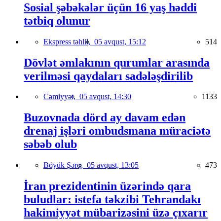
Sosial şəbəkələr üçün 16 yaş həddi
tətbiq olunur
Ekspress təhlil,
05 avqust, 15:12
514
Dövlət əmlakının qurumlar arasında
verilməsi qaydaları sadələşdirilib
Cəmiyyət,
05 avqust, 14:30
1133
Buzovnada dörd ay davam edən
drenaj işləri ombudsmana müraciətə
səbəb olub
Böyük Şərq,
05 avqust, 13:05
473
İran prezidentinin üzərində qara
buludlar: istefa təkzibi Tehrandakı
hakimiyyət mübarizəsini üzə çıxarır