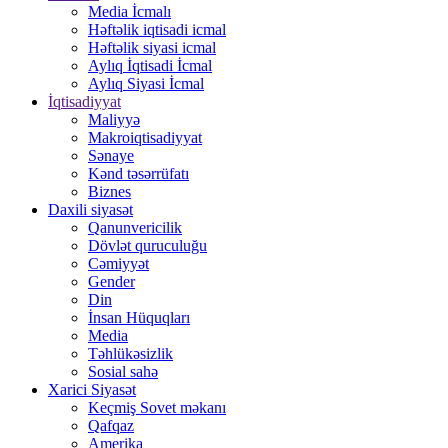
Media İcmalı
Həftəlik iqtisadi icmal
Həftəlik siyasi icmal
Aylıq İqtisadi İcmal
Aylıq Siyasi İcmal
İqtisadiyyat
Maliyyə
Makroiqtisadiyyat
Sənaye
Kənd təsərrüfatı
Biznes
Daxili siyasət
Qanunvericilik
Dövlət quruculuğu
Cəmiyyət
Gender
Din
İnsan Hüquqları
Media
Təhlükəsizlik
Sosial sahə
Xarici Siyasət
Keçmiş Sovet məkanı
Qafqaz
Amerika