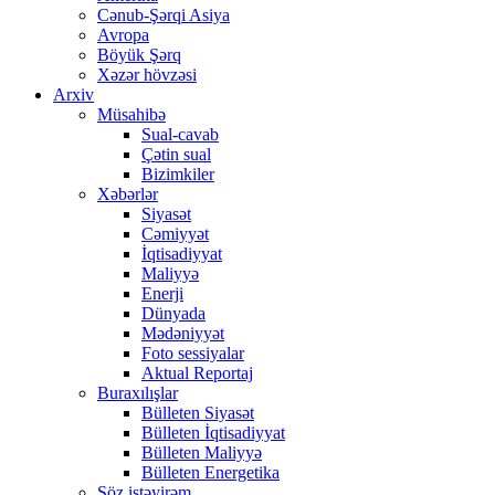
Cənub-Şərqi Asiya
Avropa
Böyük Şərq
Xəzər hövzəsi
Arxiv
Müsahibə
Sual-cavab
Çətin sual
Bizimkiler
Xəbərlər
Siyasət
Cəmiyyət
İqtisadiyyat
Maliyyə
Enerji
Dünyada
Mədəniyyət
Foto sessiyalar
Aktual Reportaj
Buraxılışlar
Bülleten Siyasət
Bülleten İqtisadiyyat
Bülleten Maliyyə
Bülleten Energetika
Söz istəyirəm