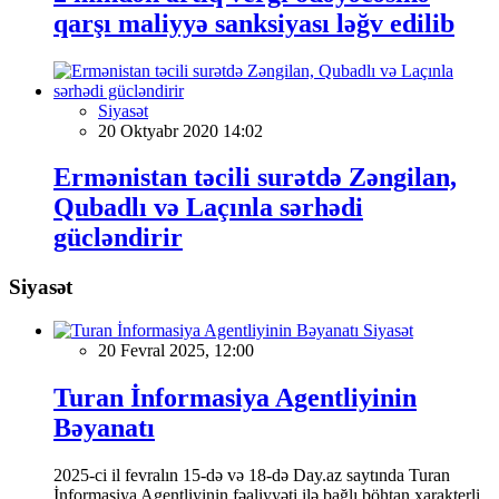
qarşı maliyyə sanksiyası ləğv edilib
Siyasət
20 Oktyabr 2020 14:02
Ermənistan təcili surətdə Zəngilan,
Qubadlı və Laçınla sərhədi
gücləndirir
Siyasət
Siyasət
20 Fevral 2025, 12:00
Turan İnformasiya Agentliyinin
Bəyanatı
2025-ci il fevralın 15-də və 18-də Day.az saytında Turan
İnformasiya Agentliyinin fəaliyyəti ilə bağlı böhtan xarakterli