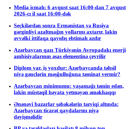
Media icmalı: 6 avqust saat 16:00-dan 7 avqust
2026-cı il saat 16:00-dək
Seçkilərdən sonra Ermənistan və Rusiya
gərginliyi azaltmağın yollarını axtarır, lakin
əvvəlki ittifaqa qayıdış ehtimalı azdır
Azərbaycan qazı Türkiyənin Avropadakı enerji
ambisiyalarının əsas elementinə çevrilir
Diplom var, iş yoxdur: Azərbaycanda təhsil
niyə gənclərin məşğulluğuna təminat vermir?
Azərbaycan minimumu: yaşamağı təmin edən,
lakin müstəqil həyata yetməyən əməkhaqqı
Ənənəvi bazarlar şəbəkələrin təzyiqi altında:
Azərbaycan ticarət qaydalarını niyə
dəyişməlidir
BP və tərəfdaşları hasilatı 8 milyon ton