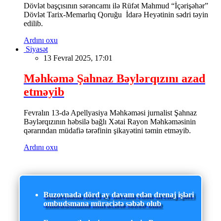
Dövlət başçısının sərəncamı ilə Rüfət Mahmud “İçərişəhər”
Dövlət Tarix-Memarlıq Qoruğu İdarə Heyətinin sədri təyin
edilib.
Ardını oxu
Siyasət
13 Fevral 2025, 17:01
Məhkəmə Şahnaz Bəylərqızını azad
etməyib
Fevralın 13-də Apellyasiya Məhkəməsi jurnalist Şahnaz
Bəylərqızının həbsilə bağlı Xətai Rayon Məhkəməsinin
qərarından müdafiə tərəfinin şikayətini təmin etməyib.
Ardını oxu
Buzovnada dörd ay davam edən drenaj işləri
ombudsmana müraciətə səbəb olub