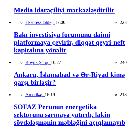
Media idarəçiliyi mərkəzləşdirilir
Ekspress təhlil,
17:00
228
Bakı investisiya forumunu daimi
platformaya çevirir, diqqət qeyri-neft
kapitalına yönəlir
Böyük Şərq,
16:27
240
Ankara, İslamabad və Ər-Riyad kimə
qarşı birləşir?
Amerika,
16:19
218
SOFAZ Perunun energetika
sektoruna sərmayə yatırıb, lakin
sövdələşmənin məbləğini açıqlamayıb