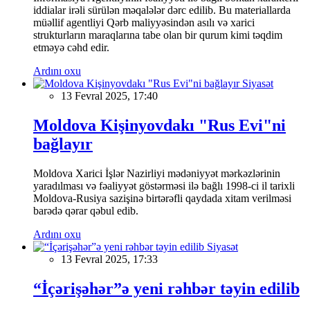
iddialar irəli sürülən məqalələr dərc edilib. Bu materiallarda
müəllif agentliyi Qərb maliyyəsindən asılı və xarici
strukturların maraqlarına tabe olan bir qurum kimi təqdim
etməyə cəhd edir.
Ardını oxu
Siyasət
13 Fevral 2025, 17:40
Moldova Kişinyovdakı "Rus Evi"ni
bağlayır
Moldova Xarici İşlər Nazirliyi mədəniyyət mərkəzlərinin
yaradılması və fəaliyyət göstərməsi ilə bağlı 1998-ci il tarixli
Moldova-Rusiya sazişinə birtərəfli qaydada xitam verilməsi
barədə qərar qəbul edib.
Ardını oxu
Siyasət
13 Fevral 2025, 17:33
“İçərişəhər”ə yeni rəhbər təyin edilib