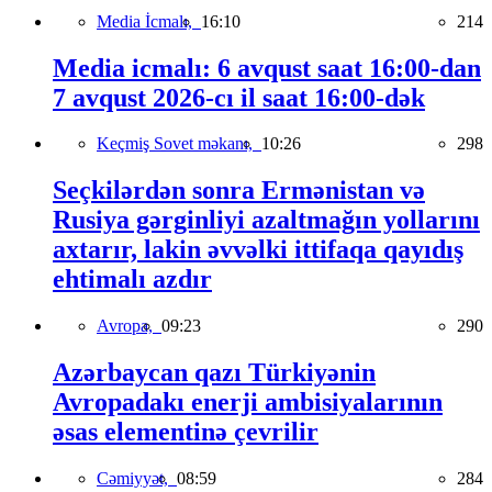
Media İcmalı,
16:10
214
Media icmalı: 6 avqust saat 16:00-dan
7 avqust 2026-cı il saat 16:00-dək
Keçmiş Sovet məkanı,
10:26
298
Seçkilərdən sonra Ermənistan və
Rusiya gərginliyi azaltmağın yollarını
axtarır, lakin əvvəlki ittifaqa qayıdış
ehtimalı azdır
Avropa,
09:23
290
Azərbaycan qazı Türkiyənin
Avropadakı enerji ambisiyalarının
əsas elementinə çevrilir
Cəmiyyət,
08:59
284