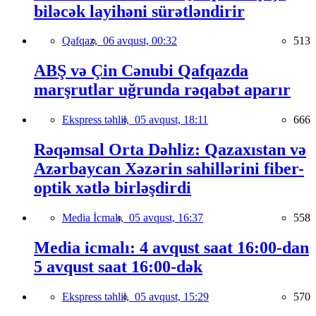
biləcək layihəni sürətləndirir
Qafqaz,
06 avqust, 00:32
513
ABŞ və Çin Cənubi Qafqazda
marşrutlar uğrunda rəqabət aparır
Ekspress təhlil,
05 avqust, 18:11
666
Rəqəmsal Orta Dəhliz: Qazaxıstan və
Azərbaycan Xəzərin sahillərini fiber-
optik xətlə birləşdirdi
Media İcmalı,
05 avqust, 16:37
558
Media icmalı: 4 avqust saat 16:00-dan
5 avqust saat 16:00-dək
Ekspress təhlil,
05 avqust, 15:29
570