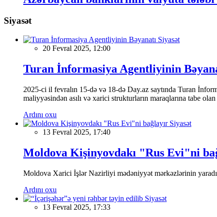
Siyasət
Siyasət
20 Fevral 2025, 12:00
Turan İnformasiya Agentliyinin Bəyan
2025-ci il fevralın 15-də və 18-də Day.az saytında Turan İnformas
maliyyəsindən asılı və xarici strukturların maraqlarına tabe ola
Ardını oxu
Siyasət
13 Fevral 2025, 17:40
Moldova Kişinyovdakı "Rus Evi"ni ba
Moldova Xarici İşlər Nazirliyi mədəniyyət mərkəzlərinin yaradılm
Ardını oxu
Siyasət
13 Fevral 2025, 17:33