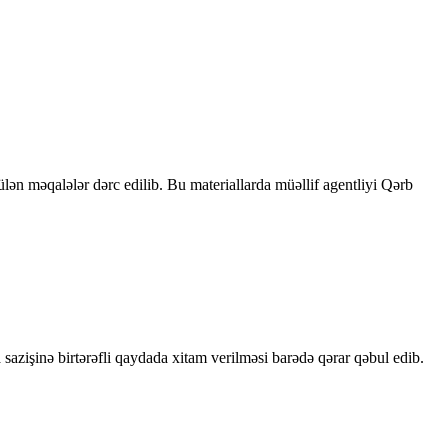
rülən məqalələr dərc edilib. Bu materiallarda müəllif agentliyi Qərb
sazişinə birtərəfli qaydada xitam verilməsi barədə qərar qəbul edib.