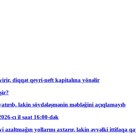
rir, diqqət qeyri-neft kapitalına yönəlir
şir?
tırıb, lakin sövdələşmənin məbləğini açıqlamayıb
026-cı il saat 16:00-dək
 azaltmağın yollarını axtarır, lakin əvvəlki ittifaqa qa