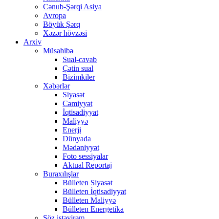
Cənub-Şərqi Asiya
Avropa
Böyük Şərq
Xəzər hövzəsi
Arxiv
Müsahibə
Sual-cavab
Çətin sual
Bizimkiler
Xəbərlər
Siyasət
Cəmiyyət
İqtisadiyyat
Maliyyə
Enerji
Dünyada
Mədəniyyət
Foto sessiyalar
Aktual Reportaj
Buraxılışlar
Bülleten Siyasət
Bülleten İqtisadiyyat
Bülleten Maliyyə
Bülleten Energetika
Söz istəyirəm