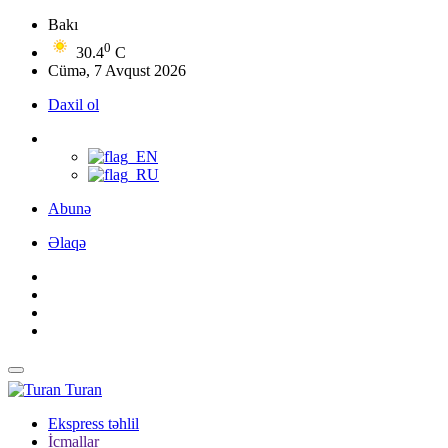
Bakı
0
30.4
C
Cümə, 7 Avqust 2026
Daxil ol
Abunə
Əlaqə
Turan
Ekspress təhlil
İcmallar