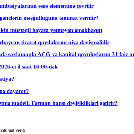
bisiyalarının əsas elementinə çevrilir
 gənclərin məşğulluğuna təminat vermir?
kin müstəqil həyata yetməyən əməkhaqqı
rbaycan ticarət qaydalarını niyə dəyişməlidir
ində saxlamaqla AÇG-yə kapital qoyuluşlarını 31 faiz ar
026-cı il saat 16:00-dək
atiya?
nə dayanır?
ə modeli: Fərman hansı dəyişiklikləri gətirir?
məlumat verib