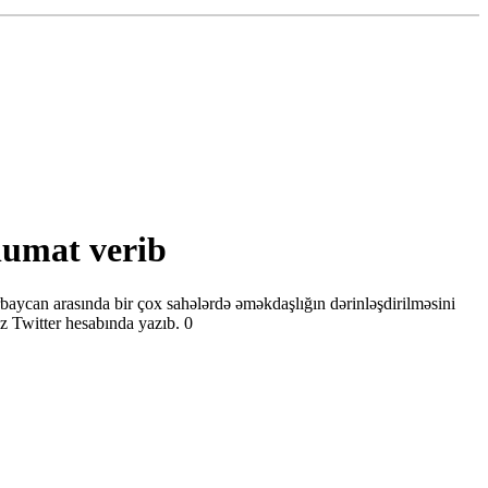
lumat verib
an arasında bir çox sahələrdə əməkdaşlığın dərinləşdirilməsini
z Twitter hesabında yazıb. 0