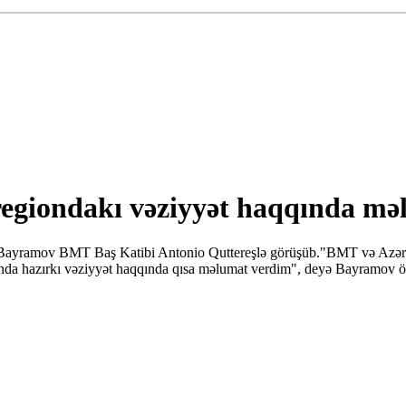
egiondakı vəziyyət haqqında mə
ayramov BMT Baş Katibi Antonio Quttereşlə görüşüb."BMT və Azərbayc
ionda hazırkı vəziyyət haqqında qısa məlumat verdim", deyə Bayramov ö