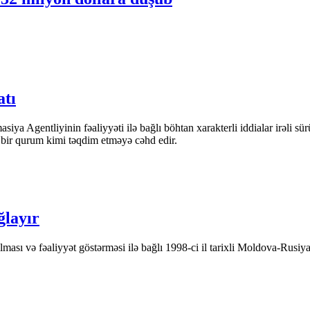
atı
iya Agentliyinin fəaliyyəti ilə bağlı böhtan xarakterli iddialar irəli sü
n bir qurum kimi təqdim etməyə cəhd edir.
ğlayır
ası və fəaliyyət göstərməsi ilə bağlı 1998-ci il tarixli Moldova-Rusiya 