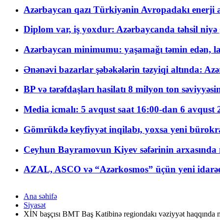
Azərbaycan qazı Türkiyənin Avropadakı enerji am
Diplom var, iş yoxdur: Azərbaycanda təhsil niyə
Azərbaycan minimumu: yaşamağı təmin edən, la
Ənənəvi bazarlar şəbəkələrin təzyiqi altında: Azə
BP və tərəfdaşları hasilatı 8 milyon ton səviyyəs
Media icmalı: 5 avqust saat 16:00-dan 6 avqust 2
Gömrükdə keyfiyyət inqilabı, yoxsa yeni bürokr
Ceyhun Bayramovun Kiyev səfərinin arxasında 
AZAL, ASCO və “Azərkosmos” üçün yeni idarəetm
Ana səhifə
Siyasət
XİN başçısı BMT Baş Katibinə regiondakı vəziyyət haqqında 