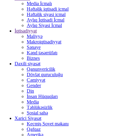
Media İcmalı
Həftəlik iqtisadi icmal
Həftəlik siyasi icmal
Aylıq İqtisadi İcmal
Aylıq Siyasi İcmal
İqtisadiyyat
Maliyyə
Makroiqtisadiyyat
Sənaye
Kənd təsərrüfatı
Biznes
Daxili siyasət
Qanunvericilik
Dövlət quruculuğu
Cəmiyyət
Gender
Din
İnsan Hüquqları
Media
Təhlükəsizlik
Sosial sahə
Xarici Siyasət
Keçmiş Sovet məkanı
Qafqaz
Amerika