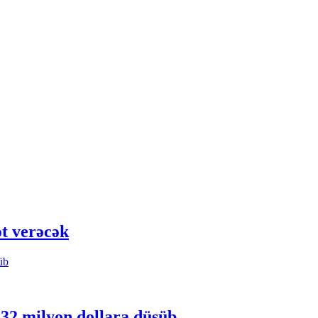
t verəcək
 32 milyon dollara düşüb