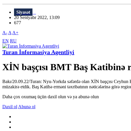
Siyasət
20 Sentyabr 2022, 13:09
677
A-
A
A+
EN
RU
Turan İnformasiya Agentliyi
XİN başçısı BMT Baş Katibinə r
Bakı/20.09.22/Turan: Nyu-Yorkda səfərdə olan XİN başçısı Ceyhun B
müzakirə etdik. Baş Katibə erməni təxribatının nəticələrinə görə reg
Daha çox oxumaq üçün daxil olun və ya abunə olun
Daxil ol
Abunə ol