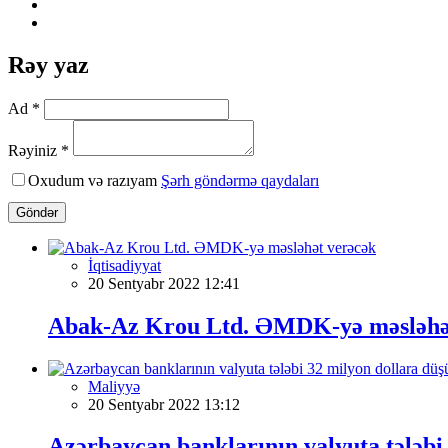
Rəy yaz
Ad *
Rəyiniz *
Oxudum və razıyam
Şərh göndərmə qaydaları
Göndər
İqtisadiyyat
20 Sentyabr 2022 12:41
Abak-Az Krou Ltd. ƏMDK-yə məsləhə
Maliyyə
20 Sentyabr 2022 13:12
Azərbaycan banklarının valyuta tələbi