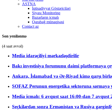
ASTNA
İqtisadiyyat Göstəriciləri
Siyası Monitorinq
Bazarların icmalı
Qarabağ münaqişəsi
Contact az
Son yenilənmə
(4 saat əvvəl)
Media idarəçiliyi mərkəzləşdirilir
Bakı investisiya forumunu daimi platformaya çevi
Ankara, İslamabad və Ər-Riyad kimə qarşı birlə
SOFAZ Perunun energetika sektoruna sərmayə ya
Media icmalı: 6 avqust saat 16:00-dan 7 avqust 2
Seçkilərdən sonra Ermənistan və Rusiya gərginliyi