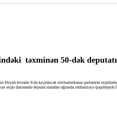
indəki təxminən 50-dək deputatın
 Heyəti fevralın 9-da keçiriləcək növbədənkənar parlament seçkilərinə 
van seçki dairəsində deputat mandatı uğrunda mübarizəyə qoşulmayıb.Ö