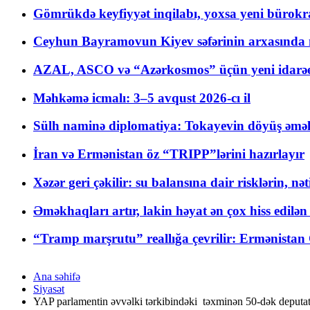
Gömrükdə keyfiyyət inqilabı, yoxsa yeni bürokr
Ceyhun Bayramovun Kiyev səfərinin arxasında 
AZAL, ASCO və “Azərkosmos” üçün yeni idarəetm
Məhkəmə icmalı: 3–5 avqust 2026-cı il
Sülh naminə diplomatiya: Tokayevin döyüş əməli
İran və Ermənistan öz “TRIPP”lərini hazırlayır
Xəzər geri çəkilir: su balansına dair risklərin, nə
Əməkhaqları artır, lakin həyat ən çox hiss edilən
“Tramp marşrutu” reallığa çevrilir: Ermənistan C
Ana səhifə
Siyasət
YAP parlamentin əvvəlki tərkibindəki təxminən 50-dək deputat