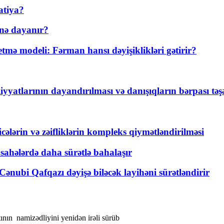
atiya?
nə dayanır?
ə modeli: Fərman hansı dəyişiklikləri gətirir?
yyatlarının dayandırılması və danışıqların bərpası tə
ticələrin və zəifliklərin kompleks qiymətləndirilməsi
 sahələrdə daha sürətlə bahalaşır
ənubi Qafqazı dəyişə biləcək layihəni sürətləndirir
ının namizədliyini yenidən irəli sürüb