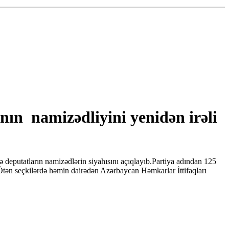
ın namizədliyini yenidən irəli
deputatların namizədlərin siyahısını açıqlayıb.Partiya adından 125
tən seçkilərdə həmin dairədən Azərbaycan Həmkarlar İttifaqları