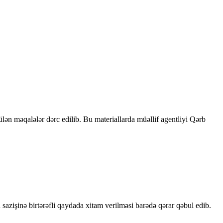
rülən məqalələr dərc edilib. Bu materiallarda müəllif agentliyi Qərb
sazişinə birtərəfli qaydada xitam verilməsi barədə qərar qəbul edib.