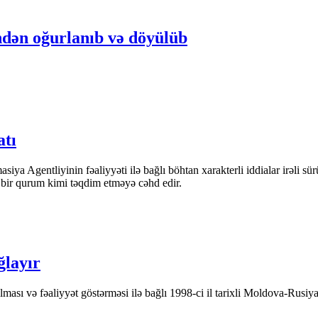
dən oğurlanıb və döyülüb
atı
iya Agentliyinin fəaliyyəti ilə bağlı böhtan xarakterli iddialar irəli sü
n bir qurum kimi təqdim etməyə cəhd edir.
ğlayır
ası və fəaliyyət göstərməsi ilə bağlı 1998-ci il tarixli Moldova-Rusiya 