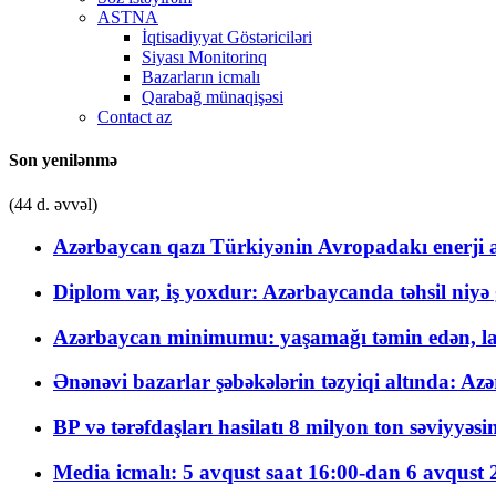
ASTNA
İqtisadiyyat Göstəriciləri
Siyası Monitorinq
Bazarların icmalı
Qarabağ münaqişəsi
Contact az
Son yenilənmə
(44 d. əvvəl)
Azərbaycan qazı Türkiyənin Avropadakı enerji am
Diplom var, iş yoxdur: Azərbaycanda təhsil niyə
Azərbaycan minimumu: yaşamağı təmin edən, la
Ənənəvi bazarlar şəbəkələrin təzyiqi altında: Azə
BP və tərəfdaşları hasilatı 8 milyon ton səviyyəs
Media icmalı: 5 avqust saat 16:00-dan 6 avqust 2