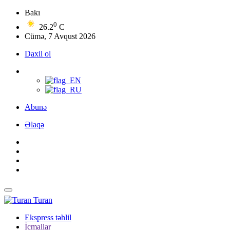
Bakı
0
26.2
C
Cümə, 7 Avqust 2026
Daxil ol
Abunə
Əlaqə
Turan
Ekspress təhlil
İcmallar