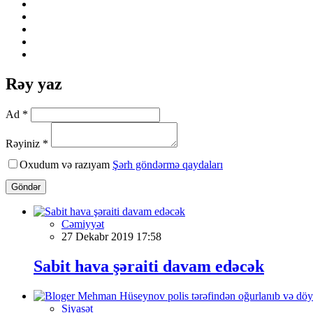
Rəy yaz
Ad *
Rəyiniz *
Oxudum və razıyam
Şərh göndərmə qaydaları
Göndər
Cəmiyyət
27 Dekabr 2019 17:58
Sabit hava şəraiti davam edəcək
Siyasət