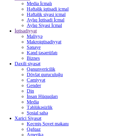
Media İcmalı
Həftəlik iqtisadi icmal
Həftəlik siyasi icmal
Aylıq İqtisadi İcmal
Aylıq Siyasi İcmal
İqtisadiyyat
Maliyyə
Makroiqtisadiyyat
Sənaye
Kənd təsərrüfatı
Biznes
Daxili siyasət
Qanunvericilik
Dövlət quruculuğu
Cəmiyyət
Gender
Din
İnsan Hüquqları
Media
Təhlükəsizlik
Sosial sahə
Xarici Siyasət
Keçmiş Sovet məkanı
Qafqaz
Amerika