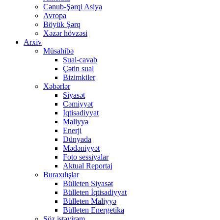
Cənub-Şərqi Asiya
Avropa
Böyük Şərq
Xəzər hövzəsi
Arxiv
Müsahibə
Sual-cavab
Çətin sual
Bizimkiler
Xəbərlər
Siyasət
Cəmiyyət
İqtisadiyyat
Maliyyə
Enerji
Dünyada
Mədəniyyət
Foto sessiyalar
Aktual Reportaj
Buraxılışlar
Bülleten Siyasət
Bülleten İqtisadiyyat
Bülleten Maliyyə
Bülleten Energetika
Söz istəyirəm