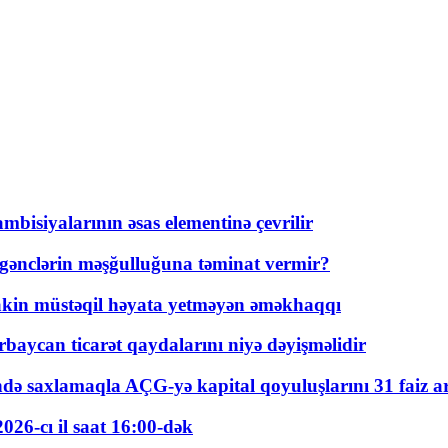
bisiyalarının əsas elementinə çevrilir
 gənclərin məşğulluğuna təminat vermir?
kin müstəqil həyata yetməyən əməkhaqqı
rbaycan ticarət qaydalarını niyə dəyişməlidir
ində saxlamaqla AÇG-yə kapital qoyuluşlarını 31 faiz ar
026-cı il saat 16:00-dək