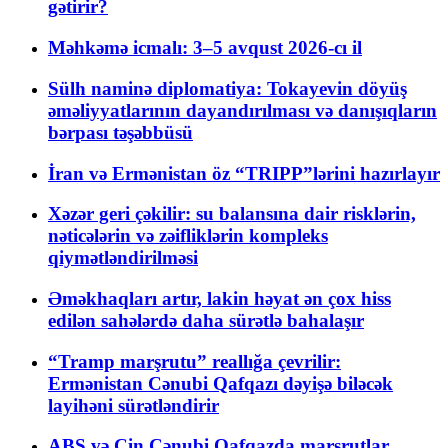
gətirir?
Məhkəmə icmalı: 3–5 avqust 2026-cı il
Sülh naminə diplomatiya: Tokayevin döyüş
əməliyyatlarının dayandırılması və danışıqların
bərpası təşəbbüsü
İran və Ermənistan öz “TRIPP”lərini hazırlayır
Xəzər geri çəkilir: su balansına dair risklərin,
nəticələrin və zəifliklərin kompleks
qiymətləndirilməsi
Əməkhaqları artır, lakin həyat ən çox hiss
edilən sahələrdə daha sürətlə bahalaşır
“Tramp marşrutu” reallığa çevrilir:
Ermənistan Cənubi Qafqazı dəyişə biləcək
layihəni sürətləndirir
ABŞ və Çin Cənubi Qafqazda marşrutlar