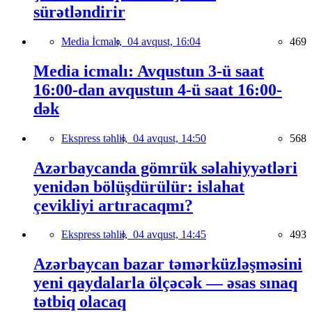
sürətləndirir
Media İcmalı,
04 avqust, 16:04
469
Media icmalı: Avqustun 3-ü saat
16:00-dan avqustun 4-ü saat 16:00-
dək
Ekspress təhlil,
04 avqust, 14:50
568
Azərbaycanda gömrük səlahiyyətləri
yenidən bölüşdürülür: islahat
çevikliyi artıracaqmı?
Ekspress təhlil,
04 avqust, 14:45
493
Azərbaycan bazar təmərküzləşməsini
yeni qaydalarla ölçəcək — əsas sınaq
tətbiq olacaq