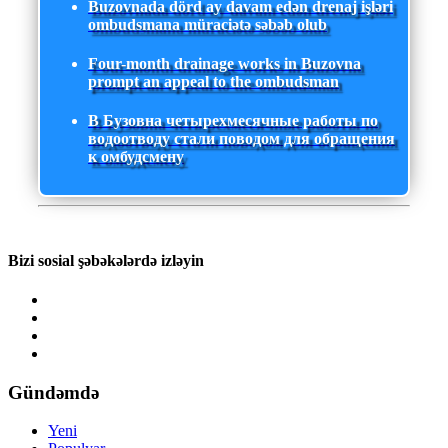
Buzovnada dörd ay davam edən drenaj işləri
ombudsmana müraciətə səbəb olub
Four-month drainage works in Buzovna
prompt an appeal to the ombudsman
В Бузовна четырехмесячные работы по
водоотводу стали поводом для обращения
к омбудсмену
Bizi sosial şəbəkələrdə izləyin
Gündəmdə
Yeni