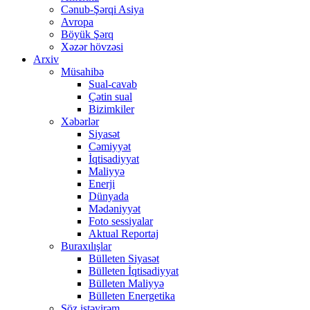
Cənub-Şərqi Asiya
Avropa
Böyük Şərq
Xəzər hövzəsi
Arxiv
Müsahibə
Sual-cavab
Çətin sual
Bizimkiler
Xəbərlər
Siyasət
Cəmiyyət
İqtisadiyyat
Maliyyə
Enerji
Dünyada
Mədəniyyət
Foto sessiyalar
Aktual Reportaj
Buraxılışlar
Bülleten Siyasət
Bülleten İqtisadiyyat
Bülleten Maliyyə
Bülleten Energetika
Söz istəyirəm