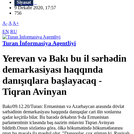
Siyasət
9 Dekabr 2020, 17:57
756
A-
A
A+
EN
RU
Turan İnformasiya Agentliyi
Yerevan və Bakı bu il sərhədin
demarkasiyası haqqında
danışıqlara başlayacaq -
Tiqran Avinyan
Bakı/09.12.20/Turan: Ermənistan və Azərbaycan arasında dövlət
sərhədinin demarkasiyası haqqında danışıqlar cari ilin sonlarına
qədər keçirilə bilər. Bu barədə dekabrın 9-da Ermənistan
parlamentinin iclasında baş nazirin müavini Tiqran Avinyan
bildirib.Onun sözlərinə görə, ölkə hökumətində hökumətlərarası
qrup bu məsələ ilə məşğul olur. "Danışıqlar, çox güman ki, Rusiyalı