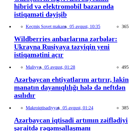
hibrid və elektromobil bazarında
istiqaməti dəyişib
Keçmiş Sovet məkanı,
05 avqust, 10:35
365
Wildberries anbarlarına zərbələr:
Ukrayna Rusiyaya təzyiqin yeni
istiqamətini açır
Maliyyə,
05 avqust, 01:28
495
Azərbaycan ehtiyatlarını artırır, lakin
manatın dayanıqlılığı hələ də neftdən
asılıdır
Makroiqtisadiyyat,
05 avqust, 01:24
385
Azərbaycan iqtisadi artımın zəiflədiyi
şəraitdə rəqəmsallaşmanı