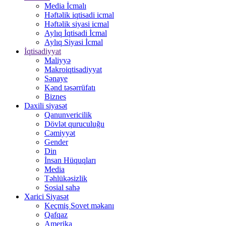
Media İcmalı
Həftəlik iqtisadi icmal
Həftəlik siyasi icmal
Aylıq İqtisadi İcmal
Aylıq Siyasi İcmal
İqtisadiyyat
Maliyyə
Makroiqtisadiyyat
Sənaye
Kənd təsərrüfatı
Biznes
Daxili siyasət
Qanunvericilik
Dövlət quruculuğu
Cəmiyyət
Gender
Din
İnsan Hüquqları
Media
Təhlükəsizlik
Sosial sahə
Xarici Siyasət
Keçmiş Sovet məkanı
Qafqaz
Amerika