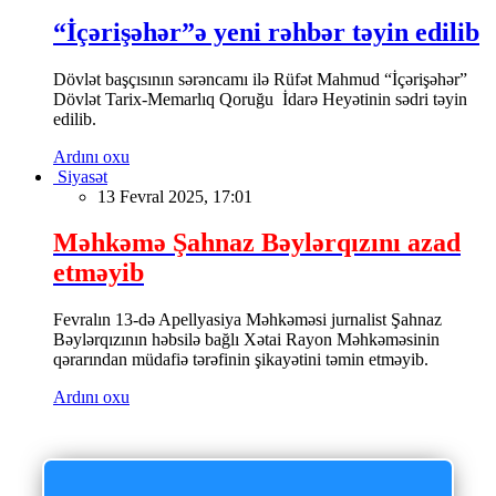
“İçərişəhər”ə yeni rəhbər təyin edilib
Dövlət başçısının sərəncamı ilə Rüfət Mahmud “İçərişəhər”
Dövlət Tarix-Memarlıq Qoruğu İdarə Heyətinin sədri təyin
edilib.
Ardını oxu
Siyasət
13 Fevral 2025, 17:01
Məhkəmə Şahnaz Bəylərqızını azad
etməyib
Fevralın 13-də Apellyasiya Məhkəməsi jurnalist Şahnaz
Bəylərqızının həbsilə bağlı Xətai Rayon Məhkəməsinin
qərarından müdafiə tərəfinin şikayətini təmin etməyib.
Ardını oxu