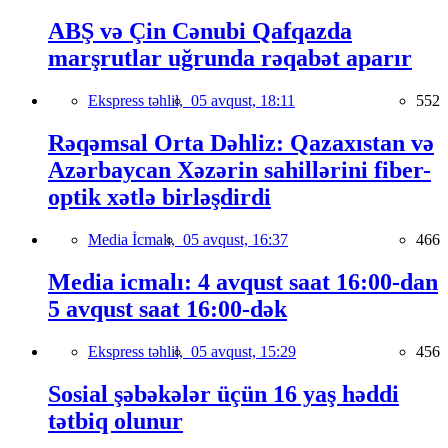
ABŞ və Çin Cənubi Qafqazda
marşrutlar uğrunda rəqabət aparır
Ekspress təhlil,
05 avqust, 18:11
552
Rəqəmsal Orta Dəhliz: Qazaxıstan və
Azərbaycan Xəzərin sahillərini fiber-
optik xətlə birləşdirdi
Media İcmalı,
05 avqust, 16:37
466
Media icmalı: 4 avqust saat 16:00-dan
5 avqust saat 16:00-dək
Ekspress təhlil,
05 avqust, 15:29
456
Sosial şəbəkələr üçün 16 yaş həddi
tətbiq olunur