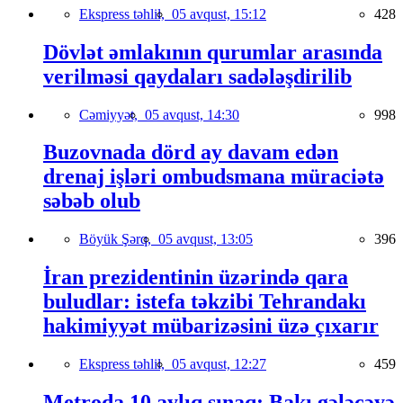
Ekspress təhlil,
05 avqust, 15:12
428
Dövlət əmlakının qurumlar arasında
verilməsi qaydaları sadələşdirilib
Cəmiyyət,
05 avqust, 14:30
998
Buzovnada dörd ay davam edən
drenaj işləri ombudsmana müraciətə
səbəb olub
Böyük Şərq,
05 avqust, 13:05
396
İran prezidentinin üzərində qara
buludlar: istefa təkzibi Tehrandakı
hakimiyyət mübarizəsini üzə çıxarır
Ekspress təhlil,
05 avqust, 12:27
459
Metroda 10 aylıq sınaq: Bakı gələcəyə