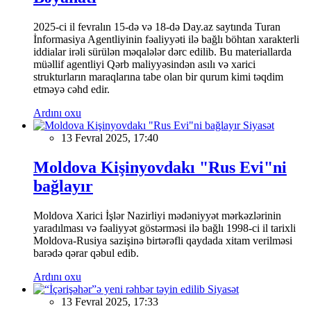
2025-ci il fevralın 15-də və 18-də Day.az saytında Turan
İnformasiya Agentliyinin fəaliyyəti ilə bağlı böhtan xarakterli
iddialar irəli sürülən məqalələr dərc edilib. Bu materiallarda
müəllif agentliyi Qərb maliyyəsindən asılı və xarici
strukturların maraqlarına tabe olan bir qurum kimi təqdim
etməyə cəhd edir.
Ardını oxu
Siyasət
13 Fevral 2025, 17:40
Moldova Kişinyovdakı "Rus Evi"ni
bağlayır
Moldova Xarici İşlər Nazirliyi mədəniyyət mərkəzlərinin
yaradılması və fəaliyyət göstərməsi ilə bağlı 1998-ci il tarixli
Moldova-Rusiya sazişinə birtərəfli qaydada xitam verilməsi
barədə qərar qəbul edib.
Ardını oxu
Siyasət
13 Fevral 2025, 17:33