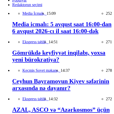
Populyar
Redaktorun seçimi
Media İcmalı,
15:09
252
Media icmalı: 5 avqust saat 16:00-dan
6 avqust 2026-cı il saat 16:00-dək
Ekspress təhlil,
14:51
271
Gömrükdə keyfiyyət inqilabı, yoxsa
yeni bürokratiya?
Keçmiş Sovet məkanı,
14:37
278
Ceyhun Bayramovun Kiyev səfərinin
arxasında nə dayanır?
Ekspress təhlil,
14:32
272
AZAL, ASCO və “Azərkosmos” üçün