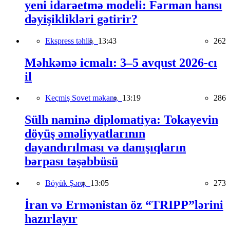
yeni idarəetmə modeli: Fərman hansı
dəyişiklikləri gətirir?
Ekspress təhlil,
13:43
262
Məhkəmə icmalı: 3–5 avqust 2026-cı
il
Keçmiş Sovet məkanı,
13:19
286
Sülh naminə diplomatiya: Tokayevin
döyüş əməliyyatlarının
dayandırılması və danışıqların
bərpası təşəbbüsü
Böyük Şərq,
13:05
273
İran və Ermənistan öz “TRIPP”lərini
hazırlayır