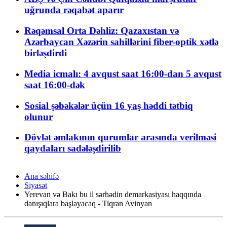
uğrunda rəqabət aparır
Rəqəmsal Orta Dəhliz: Qazaxıstan və
Azərbaycan Xəzərin sahillərini fiber-optik xətlə
birləşdirdi
Media icmalı: 4 avqust saat 16:00-dan 5 avqust
saat 16:00-dək
Sosial şəbəkələr üçün 16 yaş həddi tətbiq
olunur
Dövlət əmlakının qurumlar arasında verilməsi
qaydaları sadələşdirilib
Ana səhifə
Siyasət
Yerevan və Bakı bu il sərhədin demarkasiyası haqqında
danışıqlara başlayacaq - Tiqran Avinyan