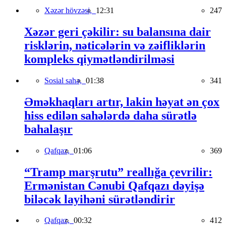
Xəzər hövzəsi,
12:31
247
Xəzər geri çəkilir: su balansına dair
risklərin, nəticələrin və zəifliklərin
kompleks qiymətləndirilməsi
Sosial sahə,
01:38
341
Əməkhaqları artır, lakin həyat ən çox
hiss edilən sahələrdə daha sürətlə
bahalaşır
Qafqaz,
01:06
369
“Tramp marşrutu” reallığa çevrilir:
Ermənistan Cənubi Qafqazı dəyişə
biləcək layihəni sürətləndirir
Qafqaz,
00:32
412