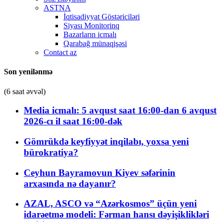
ASTNA
İqtisadiyyat Göstəriciləri
Siyası Monitorinq
Bazarların icmalı
Qarabağ münaqişəsi
Contact az
Son yenilənmə
(6 saat əvvəl)
Media icmalı: 5 avqust saat 16:00-dan 6 avqust
2026-cı il saat 16:00-dək
Gömrükdə keyfiyyət inqilabı, yoxsa yeni
bürokratiya?
Ceyhun Bayramovun Kiyev səfərinin
arxasında nə dayanır?
AZAL, ASCO və “Azərkosmos” üçün yeni
idarəetmə modeli: Fərman hansı dəyişiklikləri