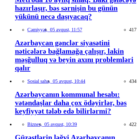
hazırlaşır, bəs sərnişin bu günün
yükünü necə daşıyacaq?
Cəmiyyət,
05 avqust, 11:57
417
Azərbaycan gənclər siyasətini
nəticələrə bağlamağa çalışır, lakin
məşğulluq və beyin axını problemləri
qalır
Sosial sahə,
05 avqust, 10:44
434
Azərbaycanın kommunal hesabı:
vətəndaşlar daha çox ödəyirlər, bəs
keyfiyyət tələb edə bilirlərmi?
Biznes,
05 avqust, 10:39
422
Güzəştlərin ləğvi Azərbaycanın