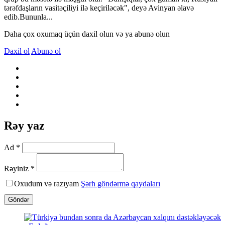
tərəfdaşların vasitəçiliyi ilə keçiriləcək", deyə Avinyan əlavə
edib.Bununla...
Daha çox oxumaq üçün daxil olun və ya abunə olun
Daxil ol
Abunə ol
Rəy yaz
Ad *
Rəyiniz *
Oxudum və razıyam
Şərh göndərmə qaydaları
Göndər