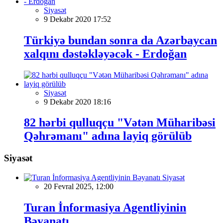
Siyasət
9 Dekabr 2020 17:52
Türkiyə bundan sonra da Azərbaycan
xalqını dəstəkləyəcək - Erdoğan
Siyasət
9 Dekabr 2020 18:16
82 hərbi qulluqçu "Vətən Müharibəsi
Qəhrəmanı" adına layiq görülüb
Siyasət
Siyasət
20 Fevral 2025, 12:00
Turan İnformasiya Agentliyinin
Bəyanatı