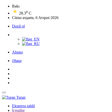
Bakı
0
28.3
C
Cümə axşamı, 6 Avqust 2026
Daxil ol
Abunə
Əlaqə
Turan
Ekspress təhlil
İcmallar