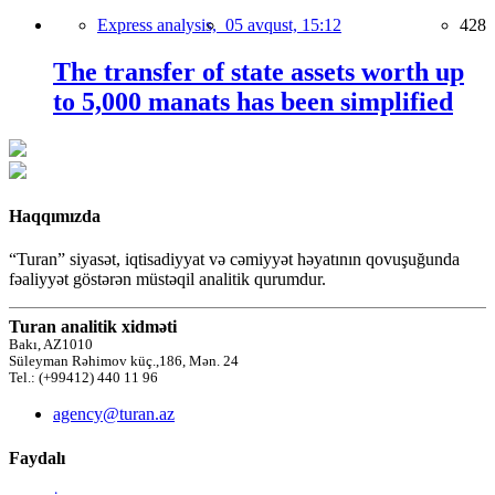
Express analysis,
05 avqust, 15:12
428
The transfer of state assets worth up
to 5,000 manats has been simplified
Haqqımızda
“Turan” siyasət, iqtisadiyyat və cəmiyyət həyatının qovuşuğunda
fəaliyyət göstərən müstəqil analitik qurumdur.
Turan analitik xidməti
Bakı, AZ1010
Süleyman Rəhimov küç.,186, Mən. 24
Tel.: (+99412) 440 11 96
agency@turan.az
Faydalı