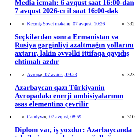
Media icmalı: 6 avqust saat 16:00-dan
7 avqust 2026-cı il saat 16:00-dək
Keçmiş Sovet məkanı,
07 avqust, 10:26
332
Seçkilərdən sonra Ermənistan və
Rusiya gərginliyi azaltmağın yollarını
axtarır, lakin əvvəlki ittifaqa qayıdış
ehtimalı azdır
Avropa,
07 avqust, 09:23
323
Azərbaycan qazı Türkiyənin
Avropadakı enerji ambisiyalarının
əsas elementinə çevrilir
Cəmiyyət,
07 avqust, 08:59
310
Diplom var, iş yoxdur: Azərbaycanda