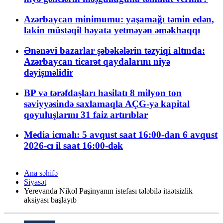
Azərbaycan minimumu: yaşamağı təmin edən,
lakin müstəqil həyata yetməyən əməkhaqqı
Ənənəvi bazarlar şəbəkələrin təzyiqi altında:
Azərbaycan ticarət qaydalarını niyə
dəyişməlidir
BP və tərəfdaşları hasilatı 8 milyon ton
səviyyəsində saxlamaqla AÇG-yə kapital
qoyuluşlarını 31 faiz artırıblar
Media icmalı: 5 avqust saat 16:00-dan 6 avqust
2026-cı il saat 16:00-dək
Ana səhifə
Siyasət
Yerevanda Nikol Paşinyanın istefası tələbilə itaətsizlik
aksiyası başlayıb