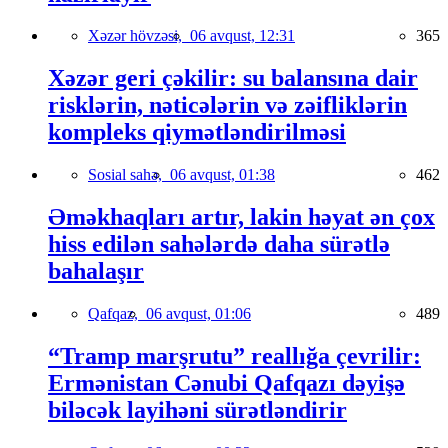
Xəzər hövzəsi,
06 avqust, 12:31
365
Xəzər geri çəkilir: su balansına dair
risklərin, nəticələrin və zəifliklərin
kompleks qiymətləndirilməsi
Sosial sahə,
06 avqust, 01:38
462
Əməkhaqları artır, lakin həyat ən çox
hiss edilən sahələrdə daha sürətlə
bahalaşır
Qafqaz,
06 avqust, 01:06
489
“Tramp marşrutu” reallığa çevrilir:
Ermənistan Cənubi Qafqazı dəyişə
biləcək layihəni sürətləndirir