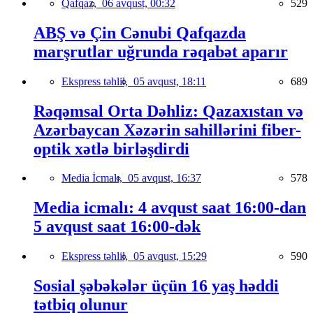
Qafqaz,
06 avqust, 00:32
529
ABŞ və Çin Cənubi Qafqazda
marşrutlar uğrunda rəqabət aparır
Ekspress təhlil,
05 avqust, 18:11
689
Rəqəmsal Orta Dəhliz: Qazaxıstan və
Azərbaycan Xəzərin sahillərini fiber-
optik xətlə birləşdirdi
Media İcmalı,
05 avqust, 16:37
578
Media icmalı: 4 avqust saat 16:00-dan
5 avqust saat 16:00-dək
Ekspress təhlil,
05 avqust, 15:29
590
Sosial şəbəkələr üçün 16 yaş həddi
tətbiq olunur