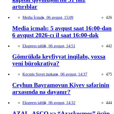
artırıblar
Media İcmalı,
06 avqust, 15:09
426
Media icmalı: 5 avqust saat 16:00-dan
6 avqust 2026-cı il saat 16:00-dək
Ekspress təhlil,
06 avqust, 14:51
442
Gömrükdə keyfiyyət inqilabı, yoxsa
yeni bürokratiya?
Keçmiş Sovet məkanı,
06 avqust, 14:37
475
Ceyhun Bayramovun Kiyev səfərinin
arxasında nə dayanır?
Ekspress təhlil,
06 avqust, 14:32
444
AZAL, ASCO və “Azərkosmos” üçün