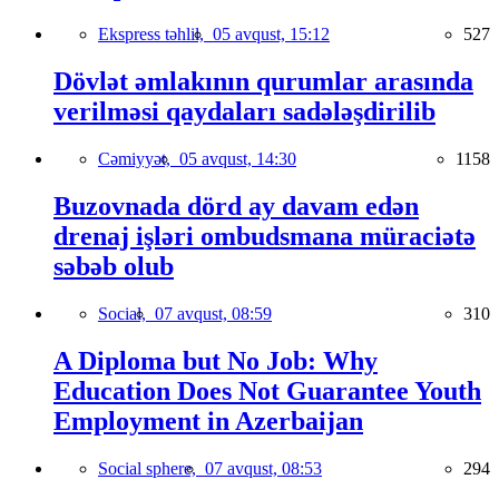
Ekspress təhlil,
05 avqust, 15:12
527
Dövlət əmlakının qurumlar arasında
verilməsi qaydaları sadələşdirilib
Cəmiyyət,
05 avqust, 14:30
1158
Buzovnada dörd ay davam edən
drenaj işləri ombudsmana müraciətə
səbəb olub
Social,
07 avqust, 08:59
310
A Diploma but No Job: Why
Education Does Not Guarantee Youth
Employment in Azerbaijan
Social sphere,
07 avqust, 08:53
294