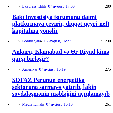
Ekspress təhlil,
07 avqust, 17:00
280
Bakı investisiya forumunu daimi
platformaya çevirir, diqqət qeyri-neft
kapitalına yönəlir
Böyük Şərq,
07 avqust, 16:27
290
Ankara, İslamabad və Ər-Riyad kimə
qarşı birləşir?
Amerika,
07 avqust, 16:19
275
SOFAZ Perunun energetika
sektoruna sərmayə yatırıb, lakin
sövdələşmənin məbləğini açıqlamayıb
Media İcmalı,
07 avqust, 16:10
261