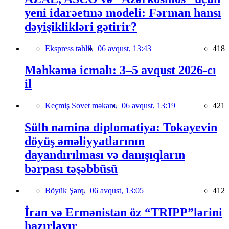
yeni idarəetmə modeli: Fərman hansı
dəyişiklikləri gətirir?
Ekspress təhlil,
06 avqust, 13:43
418
Məhkəmə icmalı: 3–5 avqust 2026-cı
il
Keçmiş Sovet məkanı,
06 avqust, 13:19
421
Sülh naminə diplomatiya: Tokayevin
döyüş əməliyyatlarının
dayandırılması və danışıqların
bərpası təşəbbüsü
Böyük Şərq,
06 avqust, 13:05
412
İran və Ermənistan öz “TRIPP”lərini
hazırlayır