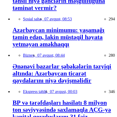
təhsil niyə gənclərin məşğulluğuna
təminat vermir?
Sosial sahə,
07 avqust, 08:53
294
Azərbaycan minimumu: yaşamağı
təmin edən, lakin müstəqil həyata
yetməyən əməkhaqqı
Biznes,
07 avqust, 08:44
280
Ənənəvi bazarlar şəbəkələrin təzyiqi
altında: Azərbaycan ticarət
qaydalarını niyə dəyişməlidir
Ekspress təhlil,
07 avqust, 00:03
346
BP və tərəfdaşları hasilatı 8 milyon
ton səviyyəsində saxlamaqla AÇG-yə
kapital qoyuluşlarını 31 faiz