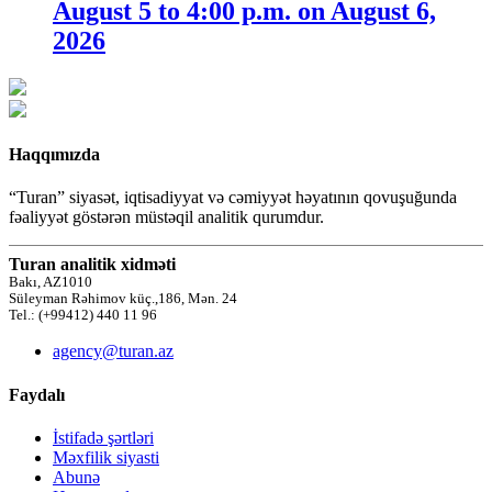
August 5 to 4:00 p.m. on August 6,
2026
Haqqımızda
“Turan” siyasət, iqtisadiyyat və cəmiyyət həyatının qovuşuğunda
fəaliyyət göstərən müstəqil analitik qurumdur.
Turan analitik xidməti
Bakı, AZ1010
Süleyman Rəhimov küç.,186, Mən. 24
Tel.: (+99412) 440 11 96
agency@turan.az
Faydalı
İstifadə şərtləri
Məxfilik siyasti
Abunə