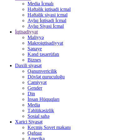
Media İcmalı
Həftəlik iqtisadi icmal
Həftəlik siyasi icmal
Aylıq İqtisadi İcmal
Aylıq Siyasi İcmal
İqtisadiyyat
Maliyyə
Makroiqtisadiyyat
Sənaye
Kənd təsərrüfatı
Biznes
Daxili siyasət
Qanunvericilik
Dövlət quruculuğu
Cəmiyyət
Gender
Din
İnsan Hüquqları
Media
Təhlükəsizlik
Sosial sahə
Xarici Siyasət
Keçmiş Sovet məkanı
Qafqaz
Amerika