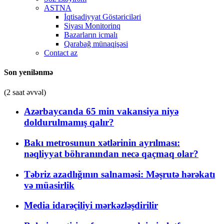
ASTNA
İqtisadiyyat Göstəriciləri
Siyası Monitorinq
Bazarların icmalı
Qarabağ münaqişəsi
Contact az
Son yenilənmə
(2 saat əvvəl)
Azərbaycanda 65 min vakansiya niyə
doldurulmamış qalır?
Bakı metrosunun xətlərinin ayrılması:
nəqliyyat böhranından necə qaçmaq olar?
Təbriz azadlığının salnaməsi: Məşrutə hərəkatı
və müasirlik
Media idarəçiliyi mərkəzləşdirilir