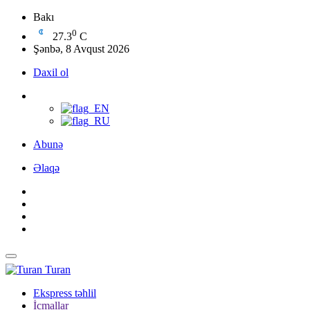
Bakı
0
27.3
C
Şənbə, 8 Avqust 2026
Daxil ol
Abunə
Əlaqə
Turan
Ekspress təhlil
İcmallar