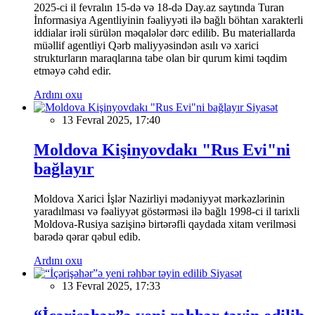
2025-ci il fevralın 15-də və 18-də Day.az saytında Turan
İnformasiya Agentliyinin fəaliyyəti ilə bağlı böhtan xarakterli
iddialar irəli sürülən məqalələr dərc edilib. Bu materiallarda
müəllif agentliyi Qərb maliyyəsindən asılı və xarici
strukturların maraqlarına tabe olan bir qurum kimi təqdim
etməyə cəhd edir.
Ardını oxu
Siyasət
13 Fevral 2025, 17:40
Moldova Kişinyovdakı "Rus Evi"ni
bağlayır
Moldova Xarici İşlər Nazirliyi mədəniyyət mərkəzlərinin
yaradılması və fəaliyyət göstərməsi ilə bağlı 1998-ci il tarixli
Moldova-Rusiya sazişinə birtərəfli qaydada xitam verilməsi
barədə qərar qəbul edib.
Ardını oxu
Siyasət
13 Fevral 2025, 17:33