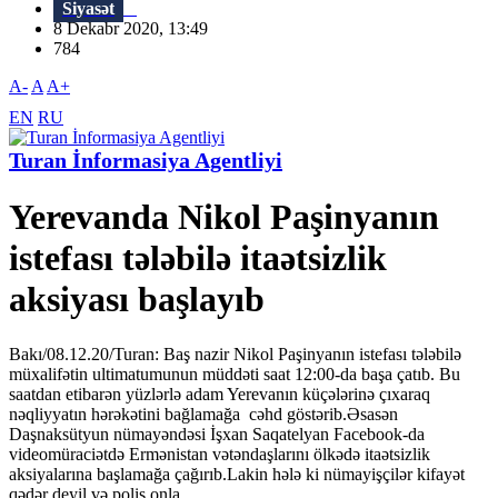
Siyasət
8 Dekabr 2020, 13:49
784
A-
A
A+
EN
RU
Turan İnformasiya Agentliyi
Yerevanda Nikol Paşinyanın
istefası tələbilə itaətsizlik
aksiyası başlayıb
Bakı/08.12.20/Turan: Baş nazir Nikol Paşinyanın istefası tələbilə
müxalifətin ultimatumunun müddəti saat 12:00-da başa çatıb. Bu
saatdan etibarən yüzlərlə adam Yerevanın küçələrinə çıxaraq
nəqliyyatın hərəkətini bağlamağa cəhd göstərib.Əsasən
Daşnaksütyun nümayəndəsi İşxan Saqatelyan Facebook-da
videomüraciətdə Ermənistan vətəndaşlarını ölkədə itaətsizlik
aksiyalarına başlamağa çağırıb.Lakin hələ ki nümayişçilər kifayət
qədər deyil və polis onla...