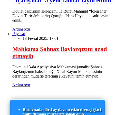
“İçərişəhər”ə yeni rəhbər təyin edilib
Dövlət başçısının sərəncamı ilə Rüfət Mahmud “İçərişəhər”
Dövlət Tarix-Memarlıq Qoruğu İdarə Heyətinin sədri təyin
edilib.
Ardını oxu
Siyasət
13 Fevral 2025, 17:01
Məhkəmə Şahnaz Bəylərqızını azad
etməyib
Fevralın 13-də Apellyasiya Məhkəməsi jurnalist Şahnaz
Bəylərqızının həbsilə bağlı Xətai Rayon Məhkəməsinin
qərarından müdafiə tərəfinin şikayətini təmin etməyib.
Ardını oxu
Buzovnada dörd ay davam edən drenaj işləri
ombudsmana müraciətə səbəb olub