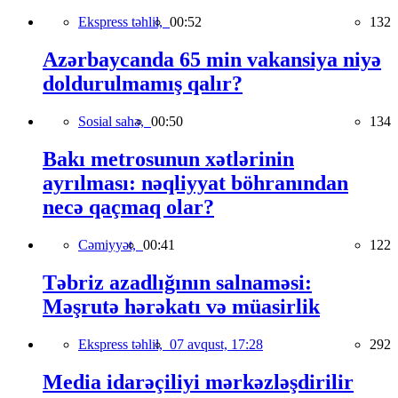
Ekspress təhlil,
00:52
132
Azərbaycanda 65 min vakansiya niyə
doldurulmamış qalır?
Sosial sahə,
00:50
134
Bakı metrosunun xətlərinin
ayrılması: nəqliyyat böhranından
necə qaçmaq olar?
Cəmiyyət,
00:41
122
Təbriz azadlığının salnaməsi:
Məşrutə hərəkatı və müasirlik
Ekspress təhlil,
07 avqust, 17:28
292
Media idarəçiliyi mərkəzləşdirilir