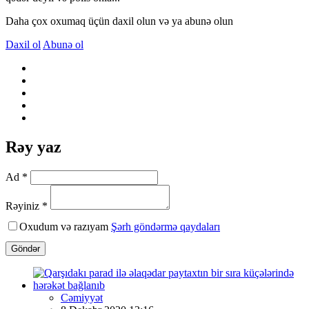
Daha çox oxumaq üçün daxil olun və ya abunə olun
Daxil ol
Abunə ol
Rəy yaz
Ad *
Rəyiniz *
Oxudum və razıyam
Şərh göndərmə qaydaları
Göndər
Cəmiyyət