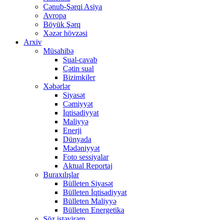
Cənub-Şərqi Asiya
Avropa
Böyük Şərq
Xəzər hövzəsi
Arxiv
Müsahibə
Sual-cavab
Çətin sual
Bizimkiler
Xəbərlər
Siyasət
Cəmiyyət
İqtisadiyyat
Maliyyə
Enerji
Dünyada
Mədəniyyət
Foto sessiyalar
Aktual Reportaj
Buraxılışlar
Bülleten Siyasət
Bülleten İqtisadiyyat
Bülleten Maliyyə
Bülleten Energetika
Söz istəyirəm