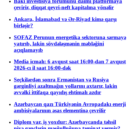
Bakı investisiya forumunu daimi platformaya
çevirir, diqqət qeyri-neft kapitalına yönəlir
Ankara, İslamabad və Ər-Riyad kimə qarşı
birləşir?
SOFAZ Perunun energetika sektoruna sərmayə
yatırıb, lakin sövdələşmənin məbləğini
açıqlamayıb
Media icmalı: 6 avqust saat 16:00-dan 7 avqust
2026-cı il saat 16:00-dək
Seçkilərdən sonra Ermənistan və Rusiya
gərginliyi azaltmağın yollarını axtarır, lakin
əvvəlki ittifaqa qayıdış ehtimalı azdır
Azərbaycan qazı Türkiyənin Avropadakı enerji
ambisiyalarının əsas elementinə çevrilir
Diplom var, iş yoxdur: Azərbaycanda təhsil
niyə gənclərin məşğulluğuna təminat vermir?