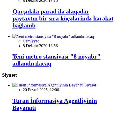
8 Dekabr 2020 13:16
Qarşıdakı parad ilə əlaqədar
paytaxtın bir sıra küçələrində hərəkət
bağlanıb
Cəmiyyət
8 Dekabr 2020 13:56
Yeni metro stansiyası "8 noyabr"
adlandırılacaq
Siyasət
Siyasət
20 Fevral 2025, 12:00
Turan İnformasiya Agentliyinin
Bəyanatı