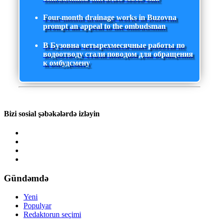
Four-month drainage works in Buzovna
prompt an appeal to the ombudsman
В Бузовна четырехмесячные работы по
водоотводу стали поводом для обращения
к омбудсмену
Bizi sosial şəbəkələrdə izləyin
Gündəmdə
Yeni
Populyar
Redaktorun seçimi