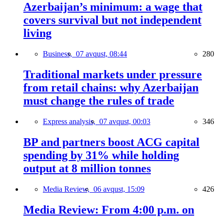
Azerbaijan’s minimum: a wage that
covers survival but not independent
living
Business,
07 avqust, 08:44
280
Traditional markets under pressure
from retail chains: why Azerbaijan
must change the rules of trade
Express analysis,
07 avqust, 00:03
346
BP and partners boost ACG capital
spending by 31% while holding
output at 8 million tonnes
Media Review,
06 avqust, 15:09
426
Media Review: From 4:00 p.m. on