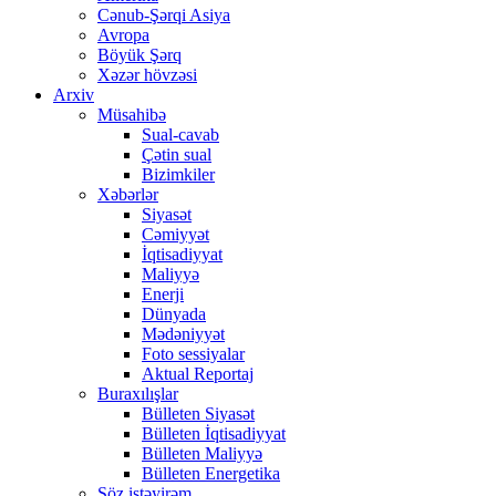
Cənub-Şərqi Asiya
Avropa
Böyük Şərq
Xəzər hövzəsi
Arxiv
Müsahibə
Sual-cavab
Çətin sual
Bizimkiler
Xəbərlər
Siyasət
Cəmiyyət
İqtisadiyyat
Maliyyə
Enerji
Dünyada
Mədəniyyət
Foto sessiyalar
Aktual Reportaj
Buraxılışlar
Bülleten Siyasət
Bülleten İqtisadiyyat
Bülleten Maliyyə
Bülleten Energetika
Söz istəyirəm