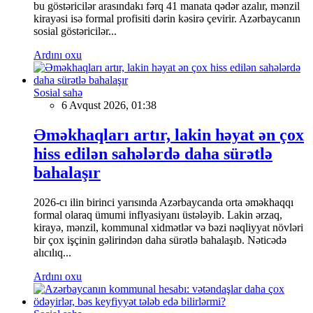
bu göstəricilər arasındakı fərq 41 manata qədər azalır, mənzil
kirayəsi isə formal profisiti dərin kəsirə çevirir. Azərbaycanın
sosial göstəricilər...
Ardını oxu
Sosial sahə
6 Avqust 2026, 01:38
Əməkhaqları artır, lakin həyat ən çox
hiss edilən sahələrdə daha sürətlə
bahalaşır
2026-cı ilin birinci yarısında Azərbaycanda orta əməkhaqqı
formal olaraq ümumi inflyasiyanı üstələyib. Lakin ərzaq,
kirayə, mənzil, kommunal xidmətlər və bəzi nəqliyyat növləri
bir çox işçinin gəlirindən daha sürətlə bahalaşıb. Nəticədə
alıcılıq...
Ardını oxu