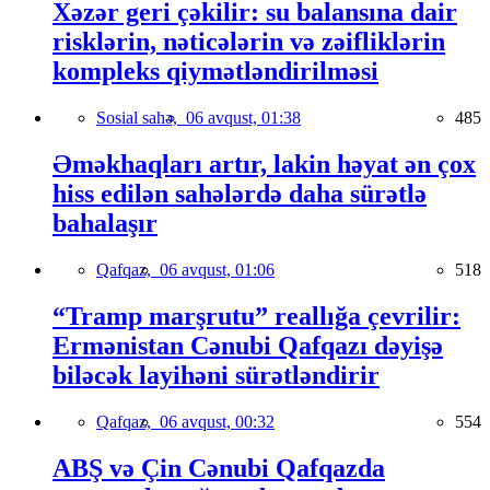
Xəzər geri çəkilir: su balansına dair
risklərin, nəticələrin və zəifliklərin
kompleks qiymətləndirilməsi
Sosial sahə,
06 avqust, 01:38
485
Əməkhaqları artır, lakin həyat ən çox
hiss edilən sahələrdə daha sürətlə
bahalaşır
Qafqaz,
06 avqust, 01:06
518
“Tramp marşrutu” reallığa çevrilir:
Ermənistan Cənubi Qafqazı dəyişə
biləcək layihəni sürətləndirir
Qafqaz,
06 avqust, 00:32
554
ABŞ və Çin Cənubi Qafqazda