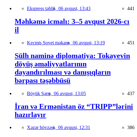
Ekspress təhlil,
06 avqust, 13:43
441
Məhkəmə icmalı: 3–5 avqust 2026-cı
il
Keçmiş Sovet məkanı,
06 avqust, 13:19
451
Sülh naminə diplomatiya: Tokayevin
döyüş əməliyyatlarının
dayandırılması və danışıqların
bərpası təşəbbüsü
Böyük Şərq,
06 avqust, 13:05
437
İran və Ermənistan öz “TRIPP”lərini
hazırlayır
Xəzər hövzəsi,
06 avqust, 12:31
386