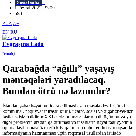
Sosial sahə
1 Fevral 2021, 23:09
693
A-
A
A+
EN
RU
Evgraşina Lada
İcmalçi
Qarabağda “ağıllı” yaşayış
məntəqələri yaradılacaq.
Bundan ötrü nə lazımdır?
İstənilən şəhər həyatının idarə edilməsi asan məsələ deyil. Çünki
kommunal, nəqliyyat infrastrukturu, ticarət, sosial və digər obyektlər
fasiləsiz işləməlidirlər.XXI əsrdə bu məsələlərin həlli üçün bu və ya
digər problemin aradan qaldırılması və insanların həyat fəaliyyətinin
optimallaşdırılması üzrə effektiv qərarların qəbul edilməsi məqsədilə
informasiyanın hazırlanması üçün rəqəmsal üsullardan istifadə