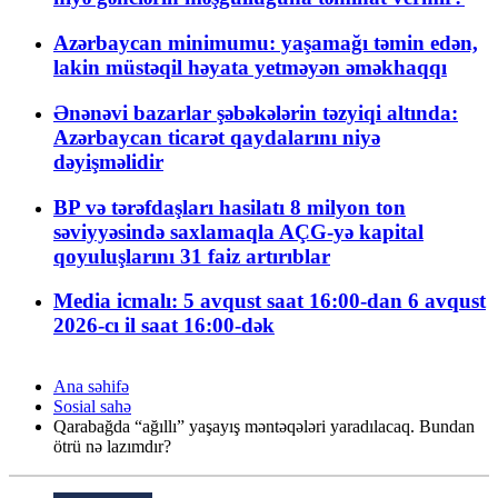
Azərbaycan minimumu: yaşamağı təmin edən,
lakin müstəqil həyata yetməyən əməkhaqqı
Ənənəvi bazarlar şəbəkələrin təzyiqi altında:
Azərbaycan ticarət qaydalarını niyə
dəyişməlidir
BP və tərəfdaşları hasilatı 8 milyon ton
səviyyəsində saxlamaqla AÇG-yə kapital
qoyuluşlarını 31 faiz artırıblar
Media icmalı: 5 avqust saat 16:00-dan 6 avqust
2026-cı il saat 16:00-dək
Ana səhifə
Sosial sahə
Qarabağda “ağıllı” yaşayış məntəqələri yaradılacaq. Bundan
ötrü nə lazımdır?