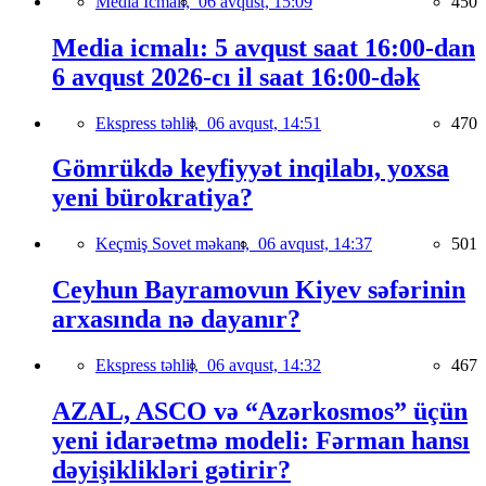
Media İcmalı,
06 avqust, 15:09
450
Media icmalı: 5 avqust saat 16:00-dan
6 avqust 2026-cı il saat 16:00-dək
Ekspress təhlil,
06 avqust, 14:51
470
Gömrükdə keyfiyyət inqilabı, yoxsa
yeni bürokratiya?
Keçmiş Sovet məkanı,
06 avqust, 14:37
501
Ceyhun Bayramovun Kiyev səfərinin
arxasında nə dayanır?
Ekspress təhlil,
06 avqust, 14:32
467
AZAL, ASCO və “Azərkosmos” üçün
yeni idarəetmə modeli: Fərman hansı
dəyişiklikləri gətirir?