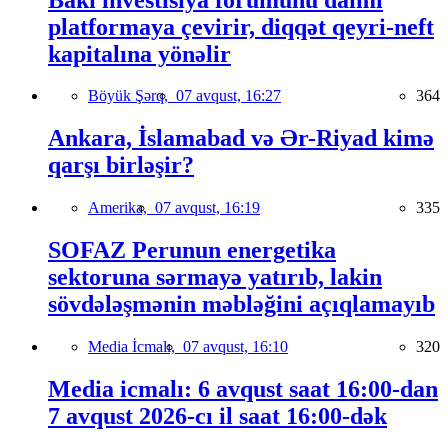
platformaya çevirir, diqqət qeyri-neft
kapitalına yönəlir
Böyük Şərq,
07 avqust, 16:27
364
Ankara, İslamabad və Ər-Riyad kimə
qarşı birləşir?
Amerika,
07 avqust, 16:19
335
SOFAZ Perunun energetika
sektoruna sərmayə yatırıb, lakin
sövdələşmənin məbləğini açıqlamayıb
Media İcmalı,
07 avqust, 16:10
320
Media icmalı: 6 avqust saat 16:00-dan
7 avqust 2026-cı il saat 16:00-dək