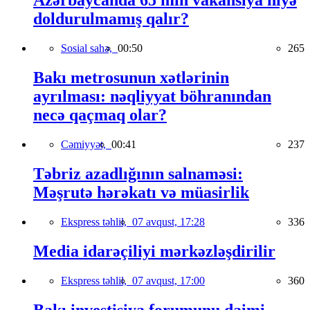
Azərbaycanda 65 min vakansiya niyə
doldurulmamış qalır?
Sosial sahə,
00:50
265
Bakı metrosunun xətlərinin
ayrılması: nəqliyyat böhranından
necə qaçmaq olar?
Cəmiyyət,
00:41
237
Təbriz azadlığının salnaməsi:
Məşrutə hərəkatı və müasirlik
Ekspress təhlil,
07 avqust, 17:28
336
Media idarəçiliyi mərkəzləşdirilir
Ekspress təhlil,
07 avqust, 17:00
360
Bakı investisiya forumunu daimi