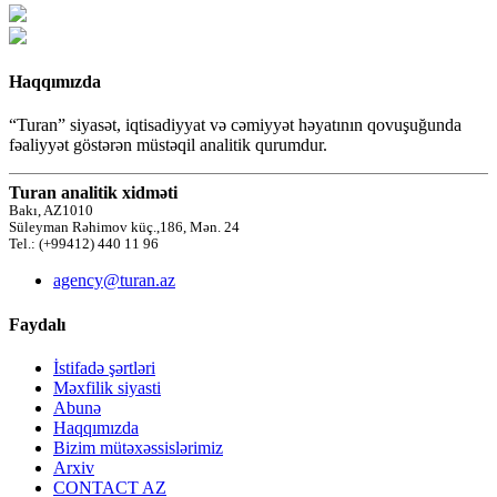
Haqqımızda
“Turan” siyasət, iqtisadiyyat və cəmiyyət həyatının qovuşuğunda
fəaliyyət göstərən müstəqil analitik qurumdur.
Turan analitik xidməti
Bakı, AZ1010
Süleyman Rəhimov küç.,186, Mən. 24
Tel.: (+99412) 440 11 96
agency@turan.az
Faydalı
İstifadə şərtləri
Məxfilik siyasti
Abunə
Haqqımızda
Bizim mütəxəssislərimiz
Arxiv
CONTACT AZ