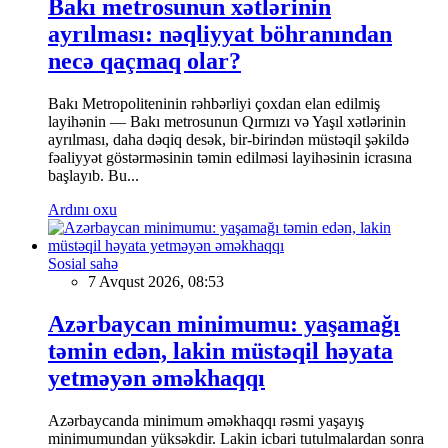
Bakı metrosunun xətlərinin
ayrılması: nəqliyyat böhranından
necə qaçmaq olar?
Bakı Metropoliteninin rəhbərliyi çoxdan elan edilmiş
layihənin — Bakı metrosunun Qırmızı və Yaşıl xətlərinin
ayrılması, daha dəqiq desək, bir-birindən müstəqil şəkildə
fəaliyyət göstərməsinin təmin edilməsi layihəsinin icrasına
başlayıb. Bu...
Ardını oxu
Sosial sahə
7 Avqust 2026, 08:53
Azərbaycan minimumu: yaşamağı
təmin edən, lakin müstəqil həyata
yetməyən əməkhaqqı
Azərbaycanda minimum əməkhaqqı rəsmi yaşayış
minimumundan yüksəkdir. Lakin icbari tutulmalardan sonra