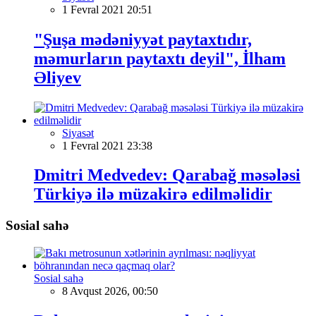
1 Fevral 2021 20:51
"Şuşa mədəniyyət paytaxtıdır,
məmurların paytaxtı deyil", İlham
Əliyev
Siyasət
1 Fevral 2021 23:38
Dmitri Medvedev: Qarabağ məsələsi
Türkiyə ilə müzakirə edilməlidir
Sosial sahə
Sosial sahə
8 Avqust 2026, 00:50