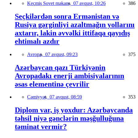
Keçmiş Sovet məkanı,
07 avqust, 10:26
386
Seçkilərdən sonra Ermənistan və
Rusiya gərginliyi azaltmağın yollarını
axtarır, lakin əvvəlki ittifaqa qayıdış
ehtimalı azdır
Avropa,
07 avqust, 09:23
375
Azərbaycan qazı Türkiyənin
Avropadakı enerji ambisiyalarının
əsas elementinə çevrilir
Cəmiyyət,
07 avqust, 08:59
353
Diplom var, iş yoxdur: Azərbaycanda
təhsil niyə gənclərin məşğulluğuna
təminat vermir?