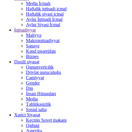
Media İcmalı
Həftəlik iqtisadi icmal
Həftəlik siyasi icmal
Aylıq İqtisadi İcmal
Aylıq Siyasi İcmal
İqtisadiyyat
Maliyyə
Makroiqtisadiyyat
Sənaye
Kənd təsərrüfatı
Biznes
Daxili siyasət
Qanunvericilik
Dövlət quruculuğu
Cəmiyyət
Gender
Din
İnsan Hüquqları
Media
Təhlükəsizlik
Sosial sahə
Xarici Siyasət
Keçmiş Sovet məkanı
Qafqaz
Amerika