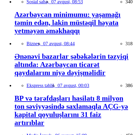
Sosial sahə,
07 avqust, 08:53
340
Azərbaycan minimumu: yaşamağı
təmin edən, lakin müstəqil həyata
yetməyən əməkhaqqı
Biznes,
07 avqust, 08:44
318
Ənənəvi bazarlar şəbəkələrin təzyiqi
altında: Azərbaycan ticarət
qaydalarını niyə dəyişməlidir
Ekspress təhlil,
07 avqust, 00:03
386
BP və tərəfdaşları hasilatı 8 milyon
ton səviyyəsində saxlamaqla AÇG-yə
kapital qoyuluşlarını 31 faiz
artırıblar