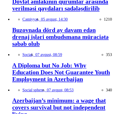
Dövlət əmlakının qurumlar arasında
verilməsi qaydaları sadələşdirilib
Cəmiyyət,
05 avqust, 14:30
1210
Buzovnada dörd ay davam edən
drenaj işləri ombudsmana müraciətə
səbəb olub
Social,
07 avqust, 08:59
353
A Diploma but No Job: Why
Education Does Not Guarantee Youth
Employment in Azerbaijan
Social sphere,
07 avqust, 08:53
340
Azerbaijan’s minimum: a wage that
covers survival but not independent