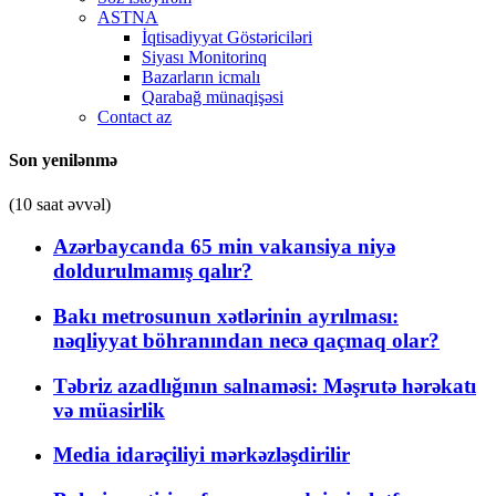
ASTNA
İqtisadiyyat Göstəriciləri
Siyası Monitorinq
Bazarların icmalı
Qarabağ münaqişəsi
Contact az
Son yenilənmə
(10 saat əvvəl)
Azərbaycanda 65 min vakansiya niyə
doldurulmamış qalır?
Bakı metrosunun xətlərinin ayrılması:
nəqliyyat böhranından necə qaçmaq olar?
Təbriz azadlığının salnaməsi: Məşrutə hərəkatı
və müasirlik
Media idarəçiliyi mərkəzləşdirilir