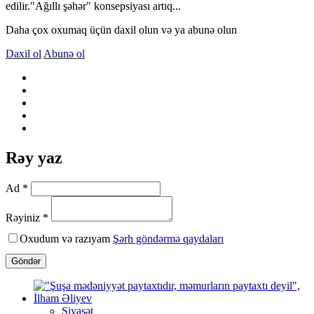
edilir."Ağıllı şəhər" konsepsiyası artıq...
Daha çox oxumaq üçün daxil olun və ya abunə olun
Daxil ol
Abunə ol
Rəy yaz
Ad *
Rəyiniz *
Oxudum və razıyam
Şərh göndərmə qaydaları
Göndər
Siyasət