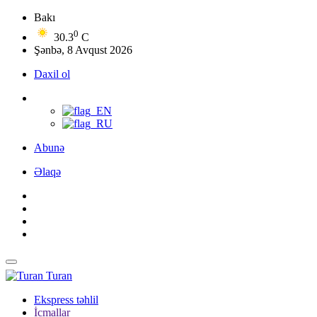
Bakı
0
30.3
C
Şənbə, 8 Avqust 2026
Daxil ol
Abunə
Əlaqə
Turan
Ekspress təhlil
İcmallar