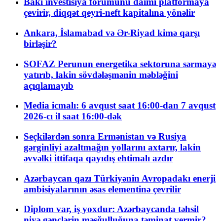
Bakı investisiya forumunu daimi platformaya
çevirir, diqqət qeyri-neft kapitalına yönəlir
Ankara, İslamabad və Ər-Riyad kimə qarşı
birləşir?
SOFAZ Perunun energetika sektoruna sərmayə
yatırıb, lakin sövdələşmənin məbləğini
açıqlamayıb
Media icmalı: 6 avqust saat 16:00-dan 7 avqust
2026-cı il saat 16:00-dək
Seçkilərdən sonra Ermənistan və Rusiya
gərginliyi azaltmağın yollarını axtarır, lakin
əvvəlki ittifaqa qayıdış ehtimalı azdır
Azərbaycan qazı Türkiyənin Avropadakı enerji
ambisiyalarının əsas elementinə çevrilir
Diplom var, iş yoxdur: Azərbaycanda təhsil
niyə gənclərin məşğulluğuna təminat vermir?