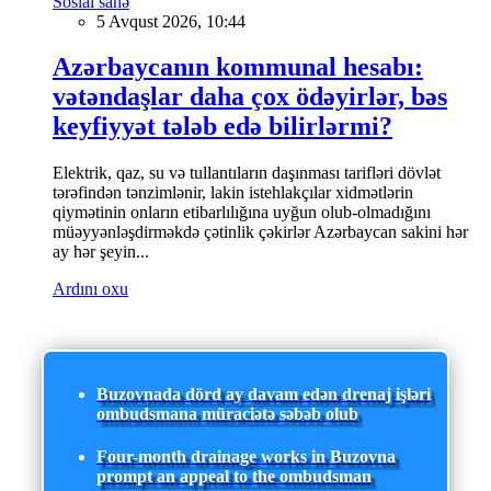
Sosial sahə
5 Avqust 2026, 10:44
Azərbaycanın kommunal hesabı:
vətəndaşlar daha çox ödəyirlər, bəs
keyfiyyət tələb edə bilirlərmi?
Elektrik, qaz, su və tullantıların daşınması tarifləri dövlət
tərəfindən tənzimlənir, lakin istehlakçılar xidmətlərin
qiymətinin onların etibarlılığına uyğun olub-olmadığını
müəyyənləşdirməkdə çətinlik çəkirlər Azərbaycan sakini hər
ay hər şeyin...
Ardını oxu
Buzovnada dörd ay davam edən drenaj işləri
ombudsmana müraciətə səbəb olub
Four-month drainage works in Buzovna
prompt an appeal to the ombudsman