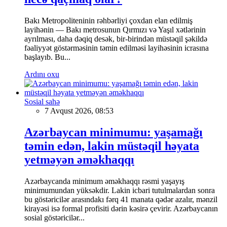
Bakı Metropoliteninin rəhbərliyi çoxdan elan edilmiş
layihənin — Bakı metrosunun Qırmızı və Yaşıl xətlərinin
ayrılması, daha dəqiq desək, bir-birindən müstəqil şəkildə
fəaliyyət göstərməsinin təmin edilməsi layihəsinin icrasına
başlayıb. Bu...
Ardını oxu
Sosial sahə
7 Avqust 2026, 08:53
Azərbaycan minimumu: yaşamağı
təmin edən, lakin müstəqil həyata
yetməyən əməkhaqqı
Azərbaycanda minimum əməkhaqqı rəsmi yaşayış
minimumundan yüksəkdir. Lakin icbari tutulmalardan sonra
bu göstəricilər arasındakı fərq 41 manata qədər azalır, mənzil
kirayəsi isə formal profisiti dərin kəsirə çevirir. Azərbaycanın
sosial göstəricilər...