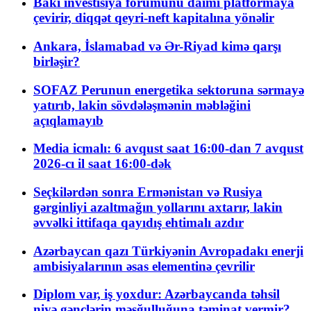
Bakı investisiya forumunu daimi platformaya
çevirir, diqqət qeyri-neft kapitalına yönəlir
Ankara, İslamabad və Ər-Riyad kimə qarşı
birləşir?
SOFAZ Perunun energetika sektoruna sərmayə
yatırıb, lakin sövdələşmənin məbləğini
açıqlamayıb
Media icmalı: 6 avqust saat 16:00-dan 7 avqust
2026-cı il saat 16:00-dək
Seçkilərdən sonra Ermənistan və Rusiya
gərginliyi azaltmağın yollarını axtarır, lakin
əvvəlki ittifaqa qayıdış ehtimalı azdır
Azərbaycan qazı Türkiyənin Avropadakı enerji
ambisiyalarının əsas elementinə çevrilir
Diplom var, iş yoxdur: Azərbaycanda təhsil
niyə gənclərin məşğulluğuna təminat vermir?