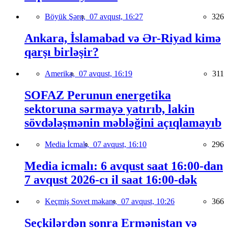
Böyük Şərq,
07 avqust, 16:27
326
Ankara, İslamabad və Ər-Riyad kimə
qarşı birləşir?
Amerika,
07 avqust, 16:19
311
SOFAZ Perunun energetika
sektoruna sərmayə yatırıb, lakin
sövdələşmənin məbləğini açıqlamayıb
Media İcmalı,
07 avqust, 16:10
296
Media icmalı: 6 avqust saat 16:00-dan
7 avqust 2026-cı il saat 16:00-dək
Keçmiş Sovet məkanı,
07 avqust, 10:26
366
Seçkilərdən sonra Ermənistan və