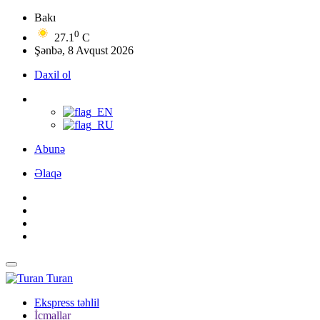
Bakı
0
27.1
C
Şənbə, 8 Avqust 2026
Daxil ol
Abunə
Əlaqə
Turan
Ekspress təhlil
İcmallar