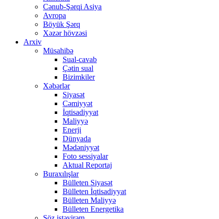
Cənub-Şərqi Asiya
Avropa
Böyük Şərq
Xəzər hövzəsi
Arxiv
Müsahibə
Sual-cavab
Çətin sual
Bizimkiler
Xəbərlər
Siyasət
Cəmiyyət
İqtisadiyyat
Maliyyə
Enerji
Dünyada
Mədəniyyət
Foto sessiyalar
Aktual Reportaj
Buraxılışlar
Bülleten Siyasət
Bülleten İqtisadiyyat
Bülleten Maliyyə
Bülleten Energetika
Söz istəyirəm