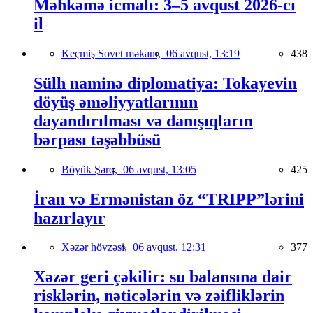
Məhkəmə icmalı: 3–5 avqust 2026-cı
il
Keçmiş Sovet məkanı,
06 avqust, 13:19
438
Sülh naminə diplomatiya: Tokayevin
döyüş əməliyyatlarının
dayandırılması və danışıqların
bərpası təşəbbüsü
Böyük Şərq,
06 avqust, 13:05
425
İran və Ermənistan öz “TRIPP”lərini
hazırlayır
Xəzər hövzəsi,
06 avqust, 12:31
377
Xəzər geri çəkilir: su balansına dair
risklərin, nəticələrin və zəifliklərin