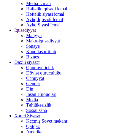
Media İcmalı
Həftəlik iqtisadi icmal
Həftəlik siyasi icmal
Aylıq İqtisadi İcmal
Aylıq Siyasi İcmal
İqtisadiyyat
Maliyyə
Makroiqtisadiyyat
Sənaye
Kənd təsərrüfatı
Biznes
Daxili siyasət
Qanunvericilik
Dövlət quruculuğu
Cəmiyyət
Gender
Din
İnsan Hüquqları
Media
Təhlükəsizlik
Sosial sahə
Xarici Siyasət
Keçmiş Sovet məkanı
Qafqaz
Amerika