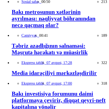
Sosial sahə,
00:50
213
Bakı metrosunun xətlərinin
ayrılması: nəqliyyat böhranından
necə qaçmaq olar?
Cəmiyyət,
00:41
189
Təbriz azadlığının salnaməsi:
Məşrutə hərəkatı və müasirlik
Ekspress təhlil,
07 avqust, 17:28
322
Media idarəçiliyi mərkəzləşdirilir
Ekspress təhlil,
07 avqust, 17:00
318
Bakı investisiya forumunu daimi
platformaya çevirir, diqqət qeyri-neft
kapitalına yönəlir