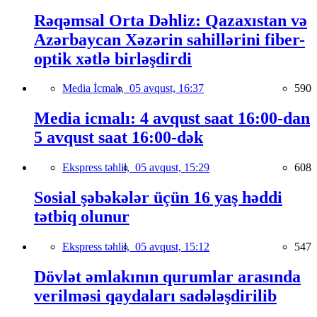
Rəqəmsal Orta Dəhliz: Qazaxıstan və
Azərbaycan Xəzərin sahillərini fiber-
optik xətlə birləşdirdi
Media İcmalı,
05 avqust, 16:37
590
Media icmalı: 4 avqust saat 16:00-dan
5 avqust saat 16:00-dək
Ekspress təhlil,
05 avqust, 15:29
608
Sosial şəbəkələr üçün 16 yaş həddi
tətbiq olunur
Ekspress təhlil,
05 avqust, 15:12
547
Dövlət əmlakının qurumlar arasında
verilməsi qaydaları sadələşdirilib