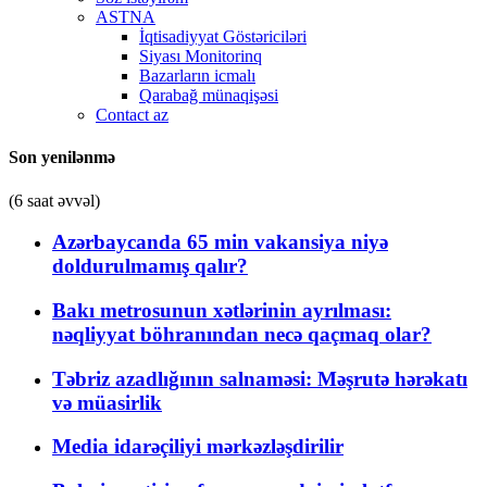
ASTNA
İqtisadiyyat Göstəriciləri
Siyası Monitorinq
Bazarların icmalı
Qarabağ münaqişəsi
Contact az
Son yenilənmə
(6 saat əvvəl)
Azərbaycanda 65 min vakansiya niyə
doldurulmamış qalır?
Bakı metrosunun xətlərinin ayrılması:
nəqliyyat böhranından necə qaçmaq olar?
Təbriz azadlığının salnaməsi: Məşrutə hərəkatı
və müasirlik
Media idarəçiliyi mərkəzləşdirilir