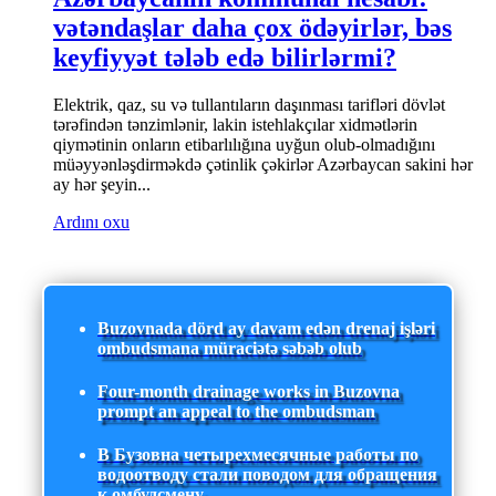
vətəndaşlar daha çox ödəyirlər, bəs
keyfiyyət tələb edə bilirlərmi?
Elektrik, qaz, su və tullantıların daşınması tarifləri dövlət
tərəfindən tənzimlənir, lakin istehlakçılar xidmətlərin
qiymətinin onların etibarlılığına uyğun olub-olmadığını
müəyyənləşdirməkdə çətinlik çəkirlər Azərbaycan sakini hər
ay hər şeyin...
Ardını oxu
Buzovnada dörd ay davam edən drenaj işləri
ombudsmana müraciətə səbəb olub
Four-month drainage works in Buzovna
prompt an appeal to the ombudsman
В Бузовна четырехмесячные работы по
водоотводу стали поводом для обращения
к омбудсмену