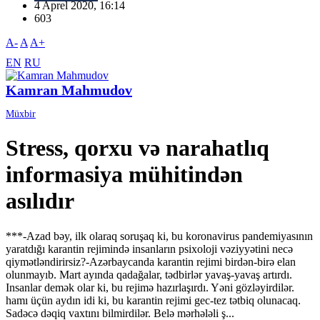
4 Aprel 2020, 16:14
603
A-
A
A+
EN
RU
Kamran Mahmudov
Müxbir
Stress, qorxu və narahatlıq
informasiya mühitindən
asılıdır
***-Azad bəy, ilk olaraq soruşaq ki, bu koronavirus pandemiyasının
yaratdığı karantin rejimində insanların psixoloji vəziyyətini necə
qiymətləndirirsiz?-Azərbaycanda karantin rejimi birdən-birə elan
olunmayıb. Mart ayında qadağalar, tədbirlər yavaş-yavaş artırdı.
Insanlar demək olar ki, bu rejimə hazırlaşırdı. Yəni gözləyirdilər.
hamı üçün aydın idi ki, bu karantin rejimi gec-tez tətbiq olunacaq.
Sadəcə dəqiq vaxtını bilmirdilər. Belə mərhələli ş...