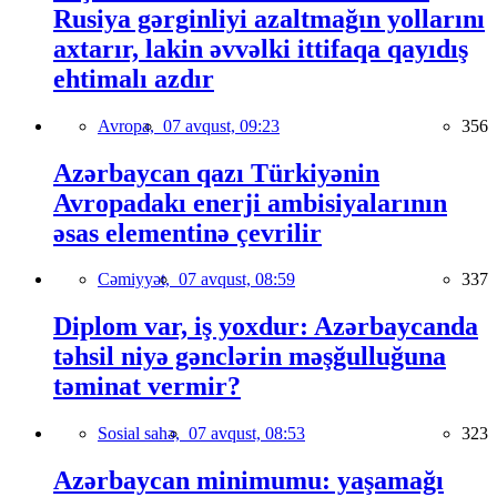
Rusiya gərginliyi azaltmağın yollarını
axtarır, lakin əvvəlki ittifaqa qayıdış
ehtimalı azdır
Avropa,
07 avqust, 09:23
356
Azərbaycan qazı Türkiyənin
Avropadakı enerji ambisiyalarının
əsas elementinə çevrilir
Cəmiyyət,
07 avqust, 08:59
337
Diplom var, iş yoxdur: Azərbaycanda
təhsil niyə gənclərin məşğulluğuna
təminat vermir?
Sosial sahə,
07 avqust, 08:53
323
Azərbaycan minimumu: yaşamağı