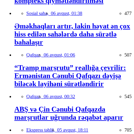
kompleks qiymətləndirilməsi
Sosial sahə,
06 avqust, 01:38
477
Əməkhaqları artır, lakin həyat ən çox
hiss edilən sahələrdə daha sürətlə
bahalaşır
Qafqaz,
06 avqust, 01:06
507
“Tramp marşrutu” reallığa çevrilir:
Ermənistan Cənubi Qafqazı dəyişə
biləcək layihəni sürətləndirir
Qafqaz,
06 avqust, 00:32
545
ABŞ və Çin Cənubi Qafqazda
marşrutlar uğrunda rəqabət aparır
Ekspress təhlil,
05 avqust, 18:11
705