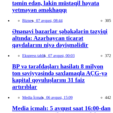
təmin edən, lakin müstəqil həyata
yetməyən əməkhaqqı
Biznes,
07 avqust, 08:44
305
Ənənəvi bazarlar şəbəkələrin təzyiqi
altında: Azərbaycan ticarət
qaydalarını niyə dəyişməlidir
Ekspress təhlil,
07 avqust, 00:03
372
BP və tərəfdaşları hasilatı 8 milyon
ton səviyyəsində saxlamaqla AÇG-yə
kapital qoyuluşlarını 31 faiz
artırıblar
Media İcmalı,
06 avqust, 15:09
442
Media icmalı: 5 avqust saat 16:00-dan