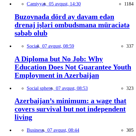
Cəmiyyət,
05 avqust, 14:30
1184
Buzovnada dörd ay davam edən
drenaj işləri ombudsmana müraciətə
səbəb olub
Social,
07 avqust, 08:59
337
A Diploma but No Job: Why
Education Does Not Guarantee Youth
Employment in Azerbaijan
Social sphere,
07 avqust, 08:53
323
Azerbaijan’s minimum: a wage that
covers survival but not independent
living
Business,
07 avqust, 08:44
305