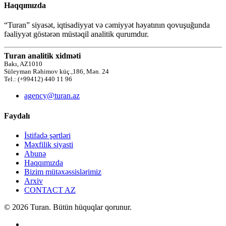
Haqqımızda
“Turan” siyasət, iqtisadiyyat və cəmiyyət həyatının qovuşuğunda
fəaliyyət göstərən müstəqil analitik qurumdur.
Turan analitik xidməti
Bakı, AZ1010
Süleyman Rəhimov küç.,186, Mən. 24
Tel.: (+99412) 440 11 96
agency@turan.az
Faydalı
İstifadə şərtləri
Məxfilik siyasti
Abunə
Haqqımızda
Bizim mütəxəssislərimiz
Arxiv
CONTACT AZ
© 2026 Turan. Bütün hüquqlar qorunur.