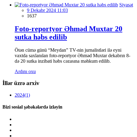
Siyasət
9 Dekabr 2024 11:03
1637
Foto-reportyor Əhməd Muxtar 20
sutka həbs edilib
Ötən cümə günü “Meydan” TV-nin jurnalistləri ilə eyni
vaxtda saxlanılan foto-reportyor Əhməd Muxtar dekabrın 8-
də 20 sutka inzibati həbs cəzasına məhkum edilib.
Ardını oxu
İllər üzrə arxiv
2024
(1)
Bizi sosial şəbəkələrdə izləyin