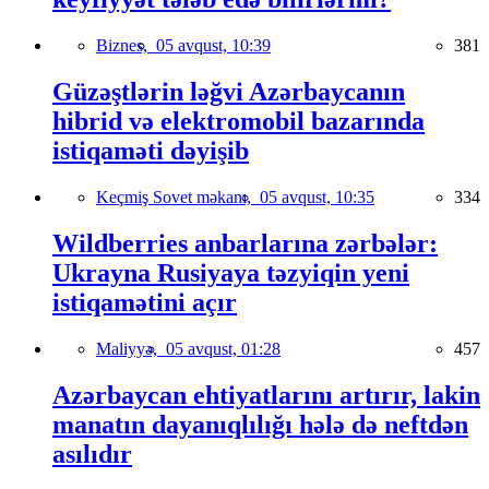
Biznes,
05 avqust, 10:39
381
Güzəştlərin ləğvi Azərbaycanın
hibrid və elektromobil bazarında
istiqaməti dəyişib
Keçmiş Sovet məkanı,
05 avqust, 10:35
334
Wildberries anbarlarına zərbələr:
Ukrayna Rusiyaya təzyiqin yeni
istiqamətini açır
Maliyyə,
05 avqust, 01:28
457
Azərbaycan ehtiyatlarını artırır, lakin
manatın dayanıqlılığı hələ də neftdən
asılıdır