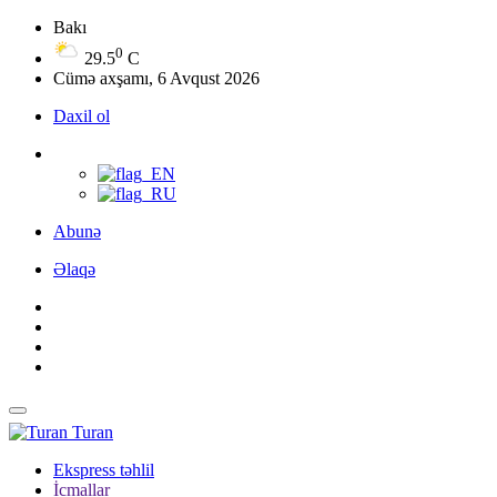
Bakı
0
29.5
C
Cümə axşamı, 6 Avqust 2026
Daxil ol
Abunə
Əlaqə
Turan
Ekspress təhlil
İcmallar