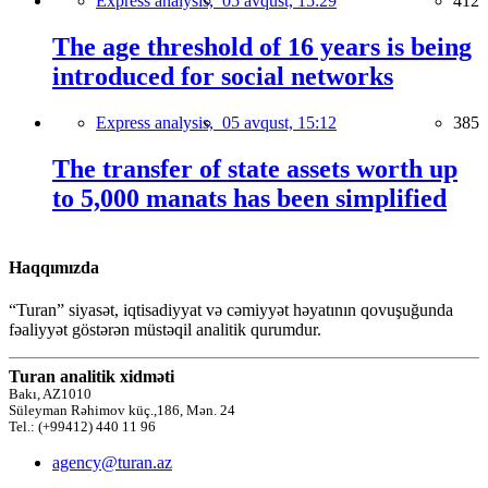
Express analysis,
05 avqust, 15:29
412
The age threshold of 16 years is being
introduced for social networks
Express analysis,
05 avqust, 15:12
385
The transfer of state assets worth up
to 5,000 manats has been simplified
Haqqımızda
“Turan” siyasət, iqtisadiyyat və cəmiyyət həyatının qovuşuğunda
fəaliyyət göstərən müstəqil analitik qurumdur.
Turan analitik xidməti
Bakı, AZ1010
Süleyman Rəhimov küç.,186, Mən. 24
Tel.: (+99412) 440 11 96
agency@turan.az