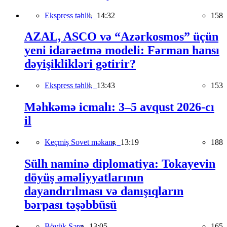
Ekspress təhlil,
14:32
158
AZAL, ASCO və “Azərkosmos” üçün
yeni idarəetmə modeli: Fərman hansı
dəyişiklikləri gətirir?
Ekspress təhlil,
13:43
153
Məhkəmə icmalı: 3–5 avqust 2026-cı
il
Keçmiş Sovet məkanı,
13:19
188
Sülh naminə diplomatiya: Tokayevin
döyüş əməliyyatlarının
dayandırılması və danışıqların
bərpası təşəbbüsü
Böyük Şərq,
13:05
165