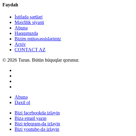
Faydalı
İstifadə şərtləri
Məxfilik siyasti
Abunə
Haqqımızda
Bizim mütəxəssislərimiz
Arxiv
CONTACT AZ
© 2026 Turan. Bütün hüquqlar qorunur.
Abunə
Daxil ol
Bizi facebookda izləyin
Bizə email yazın
Bizi teleqram-da izləyin
Bizi youtube-də izləyin