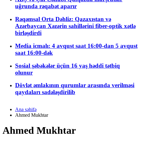
uğrunda rəqabət aparır
Rəqəmsal Orta Dəhliz: Qazaxıstan və
Azərbaycan Xəzərin sahillərini fiber-optik xətlə
birləşdirdi
Media icmalı: 4 avqust saat 16:00-dan 5 avqust
saat 16:00-dək
Sosial şəbəkələr üçün 16 yaş həddi tətbiq
olunur
Dövlət əmlakının qurumlar arasında verilməsi
qaydaları sadələşdirilib
Ana səhifə
Ahmed Mukhtar
Ahmed Mukhtar