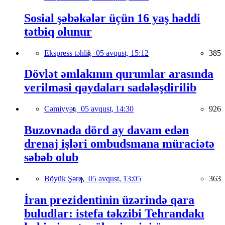
Sosial şəbəkələr üçün 16 yaş həddi
tətbiq olunur
Ekspress təhlil,
05 avqust, 15:12
385
Dövlət əmlakının qurumlar arasında
verilməsi qaydaları sadələşdirilib
Cəmiyyət,
05 avqust, 14:30
926
Buzovnada dörd ay davam edən
drenaj işləri ombudsmana müraciətə
səbəb olub
Böyük Şərq,
05 avqust, 13:05
363
İran prezidentinin üzərində qara
buludlar: istefa təkzibi Tehrandakı