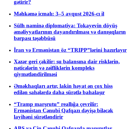
gətirir?
Məhkəmə icmalı: 3–5 avqust 2026-cı il
Sülh naminə diplomatiya: Tokayevin döyüş
əməliyyatlarının dayandırılması və danışıqların
bərpası təşəbbüsü
İran və Ermənistan öz “TRIPP”lərini hazırlayır
Xəzər geri çəkilir: su balansına dair risklərin,
nəticələrin və zəifliklərin kompleks
qiymətləndirilməsi
Əməkhaqları artır, lakin həyat ən çox hiss
edilən sahələrdə daha sürətlə bahalaşır
“Tramp marşrutu” reallığa çevrilir:
Ermənistan Cənubi Qafqazı dəyişə biləcək
layihəni sürətləndirir
ABŞ və Çin Cənubi Qafqazda marşrutlar