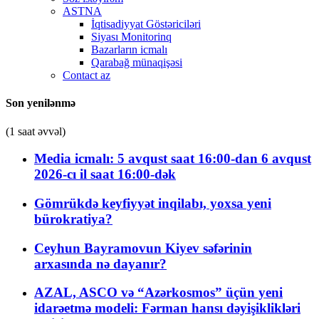
ASTNA
İqtisadiyyat Göstəriciləri
Siyası Monitorinq
Bazarların icmalı
Qarabağ münaqişəsi
Contact az
Son yenilənmə
(1 saat əvvəl)
Media icmalı: 5 avqust saat 16:00-dan 6 avqust
2026-cı il saat 16:00-dək
Gömrükdə keyfiyyət inqilabı, yoxsa yeni
bürokratiya?
Ceyhun Bayramovun Kiyev səfərinin
arxasında nə dayanır?
AZAL, ASCO və “Azərkosmos” üçün yeni
idarəetmə modeli: Fərman hansı dəyişiklikləri