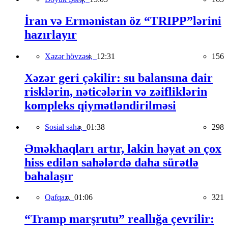
İran və Ermənistan öz “TRIPP”lərini
hazırlayır
Xəzər hövzəsi,
12:31
156
Xəzər geri çəkilir: su balansına dair
risklərin, nəticələrin və zəifliklərin
kompleks qiymətləndirilməsi
Sosial sahə,
01:38
298
Əməkhaqları artır, lakin həyat ən çox
hiss edilən sahələrdə daha sürətlə
bahalaşır
Qafqaz,
01:06
321
“Tramp marşrutu” reallığa çevrilir: