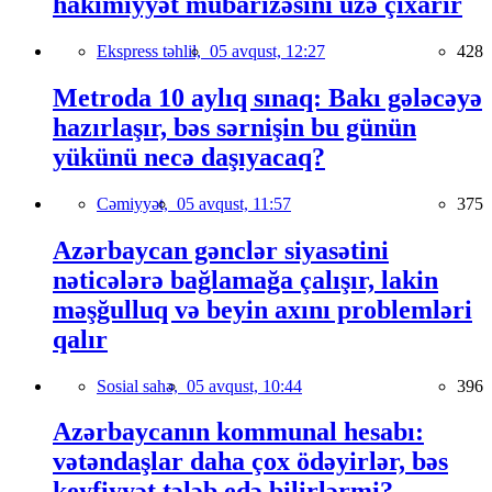
hakimiyyət mübarizəsini üzə çıxarır
Ekspress təhlil,
05 avqust, 12:27
428
Metroda 10 aylıq sınaq: Bakı gələcəyə
hazırlaşır, bəs sərnişin bu günün
yükünü necə daşıyacaq?
Cəmiyyət,
05 avqust, 11:57
375
Azərbaycan gənclər siyasətini
nəticələrə bağlamağa çalışır, lakin
məşğulluq və beyin axını problemləri
qalır
Sosial sahə,
05 avqust, 10:44
396
Azərbaycanın kommunal hesabı:
vətəndaşlar daha çox ödəyirlər, bəs
keyfiyyət tələb edə bilirlərmi?