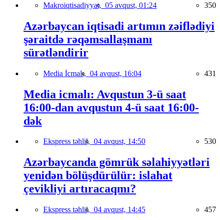
Makroiqtisadiyyat,
05 avqust, 01:24
350
Azərbaycan iqtisadi artımın zəiflədiyi
şəraitdə rəqəmsallaşmanı
sürətləndirir
Media İcmalı,
04 avqust, 16:04
431
Media icmalı: Avqustun 3-ü saat
16:00-dan avqustun 4-ü saat 16:00-
dək
Ekspress təhlil,
04 avqust, 14:50
530
Azərbaycanda gömrük səlahiyyətləri
yenidən bölüşdürülür: islahat
çevikliyi artıracaqmı?
Ekspress təhlil,
04 avqust, 14:45
457