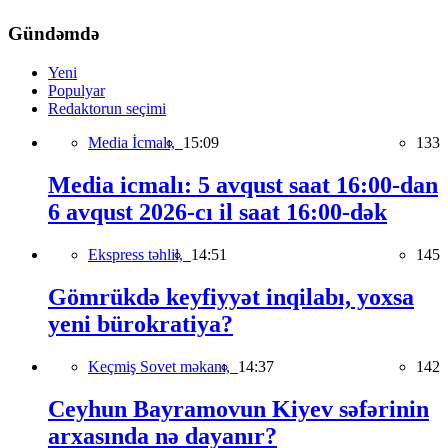
Gündəmdə
Yeni
Populyar
Redaktorun seçimi
Media İcmalı,
15:09
133
Media icmalı: 5 avqust saat 16:00-dan
6 avqust 2026-cı il saat 16:00-dək
Ekspress təhlil,
14:51
145
Gömrükdə keyfiyyət inqilabı, yoxsa
yeni bürokratiya?
Keçmiş Sovet məkanı,
14:37
142
Ceyhun Bayramovun Kiyev səfərinin
arxasında nə dayanır?