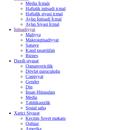
Media İcmalı
Həftəlik iqtisadi icmal
Həftəlik siyasi icmal
Aylıq İqtisadi İcmal
Aylıq Siyasi İcmal
İqtisadiyyat
Maliyyə
Makroiqtisadiyyat
Sənaye
Kənd təsərrüfatı
Biznes
Daxili siyasət
Qanunvericilik
Dövlət quruculuğu
Cəmiyyət
Gender
Din
İnsan Hüquqları
Media
Təhlükəsizlik
Sosial sahə
Xarici Siyasət
Keçmiş Sovet məkanı
Qafqaz
Amerika