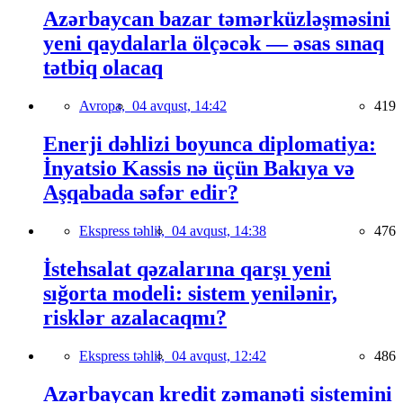
Azərbaycan bazar təmərküzləşməsini
yeni qaydalarla ölçəcək — əsas sınaq
tətbiq olacaq
Avropa,
04 avqust, 14:42
419
Enerji dəhlizi boyunca diplomatiya:
İnyatsio Kassis nə üçün Bakıya və
Aşqabada səfər edir?
Ekspress təhlil,
04 avqust, 14:38
476
İstehsalat qəzalarına qarşı yeni
sığorta modeli: sistem yenilənir,
risklər azalacaqmı?
Ekspress təhlil,
04 avqust, 12:42
486
Azərbaycan kredit zəmanəti sistemini