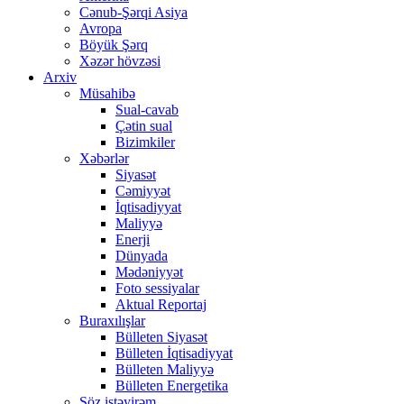
Cənub-Şərqi Asiya
Avropa
Böyük Şərq
Xəzər hövzəsi
Arxiv
Müsahibə
Sual-cavab
Çətin sual
Bizimkiler
Xəbərlər
Siyasət
Cəmiyyət
İqtisadiyyat
Maliyyə
Enerji
Dünyada
Mədəniyyət
Foto sessiyalar
Aktual Reportaj
Buraxılışlar
Bülleten Siyasət
Bülleten İqtisadiyyat
Bülleten Maliyyə
Bülleten Energetika
Söz istəyirəm