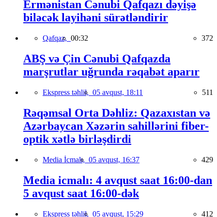
Ermənistan Cənubi Qafqazı dəyişə
biləcək layihəni sürətləndirir
Qafqaz,
00:32
372
ABŞ və Çin Cənubi Qafqazda
marşrutlar uğrunda rəqabət aparır
Ekspress təhlil,
05 avqust, 18:11
511
Rəqəmsal Orta Dəhliz: Qazaxıstan və
Azərbaycan Xəzərin sahillərini fiber-
optik xətlə birləşdirdi
Media İcmalı,
05 avqust, 16:37
429
Media icmalı: 4 avqust saat 16:00-dan
5 avqust saat 16:00-dək
Ekspress təhlil,
05 avqust, 15:29
412