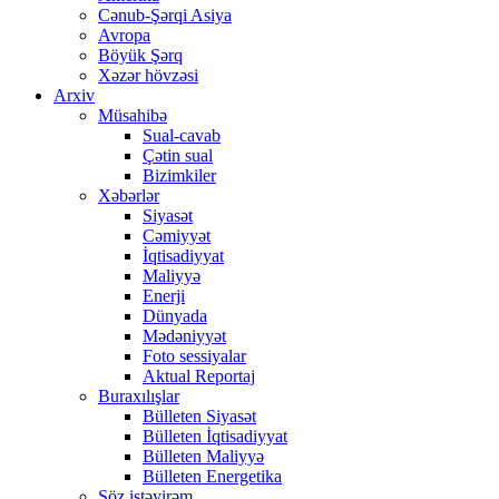
Cənub-Şərqi Asiya
Avropa
Böyük Şərq
Xəzər hövzəsi
Arxiv
Müsahibə
Sual-cavab
Çətin sual
Bizimkiler
Xəbərlər
Siyasət
Cəmiyyət
İqtisadiyyat
Maliyyə
Enerji
Dünyada
Mədəniyyət
Foto sessiyalar
Aktual Reportaj
Buraxılışlar
Bülleten Siyasət
Bülleten İqtisadiyyat
Bülleten Maliyyə
Bülleten Energetika
Söz istəyirəm