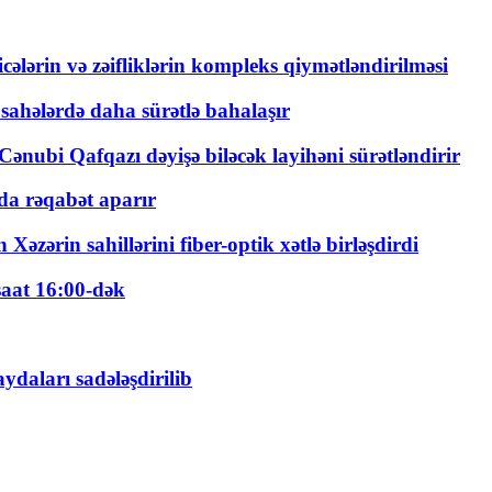
ticələrin və zəifliklərin kompleks qiymətləndirilməsi
 sahələrdə daha sürətlə bahalaşır
ənubi Qafqazı dəyişə biləcək layihəni sürətləndirir
a rəqabət aparır
zərin sahillərini fiber-optik xətlə birləşdirdi
saat 16:00-dək
daları sadələşdirilib