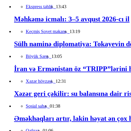
Ekspress təhlil,
13:43
Məhkəmə icmalı: 3–5 avqust 2026-cı il
Keçmiş Sovet məkanı,
13:19
Sülh naminə diplomatiya: Tokayevin dö
Böyük Şərq,
13:05
İran və Ermənistan öz “TRIPP”lərini h
Xəzər hövzəsi,
12:31
Xəzər geri çəkilir: su balansına dair ri
Sosial sahə,
01:38
Əməkhaqları artır, lakin həyat ən çox h
Qafqaz,
01:06