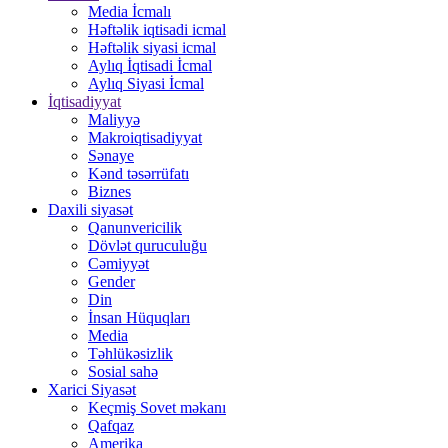
Media İcmalı
Həftəlik iqtisadi icmal
Həftəlik siyasi icmal
Aylıq İqtisadi İcmal
Aylıq Siyasi İcmal
İqtisadiyyat
Maliyyə
Makroiqtisadiyyat
Sənaye
Kənd təsərrüfatı
Biznes
Daxili siyasət
Qanunvericilik
Dövlət quruculuğu
Cəmiyyət
Gender
Din
İnsan Hüquqları
Media
Təhlükəsizlik
Sosial sahə
Xarici Siyasət
Keçmiş Sovet məkanı
Qafqaz
Amerika