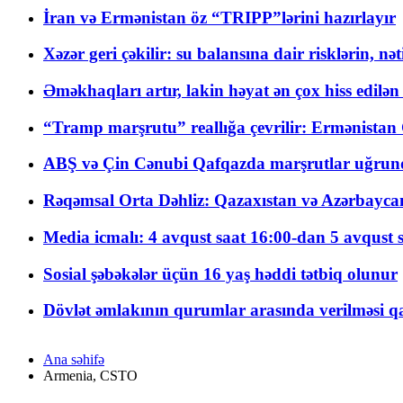
İran və Ermənistan öz “TRIPP”lərini hazırlayır
Xəzər geri çəkilir: su balansına dair risklərin, nə
Əməkhaqları artır, lakin həyat ən çox hiss edilən
“Tramp marşrutu” reallığa çevrilir: Ermənistan C
ABŞ və Çin Cənubi Qafqazda marşrutlar uğrund
Rəqəmsal Orta Dəhliz: Qazaxıstan və Azərbaycan Xə
Media icmalı: 4 avqust saat 16:00-dan 5 avqust 
Sosial şəbəkələr üçün 16 yaş həddi tətbiq olunur
Dövlət əmlakının qurumlar arasında verilməsi qay
Ana səhifə
Armenia, CSTO