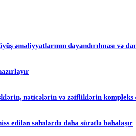
yüş əməliyyatlarının dayandırılması və dan
azırlayır
sklərin, nəticələrin və zəifliklərin komplek
iss edilən sahələrdə daha sürətlə bahalaşır