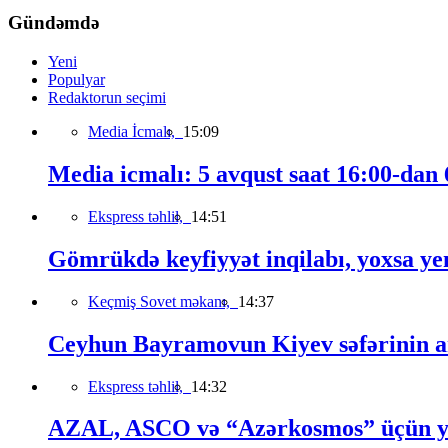
Gündəmdə
Yeni
Populyar
Redaktorun seçimi
Media İcmalı,
15:09
Media icmalı: 5 avqust saat 16:00-dan 6
Ekspress təhlil,
14:51
Gömrükdə keyfiyyət inqilabı, yoxsa ye
Keçmiş Sovet məkanı,
14:37
Ceyhun Bayramovun Kiyev səfərinin a
Ekspress təhlil,
14:32
AZAL, ASCO və “Azərkosmos” üçün yeni