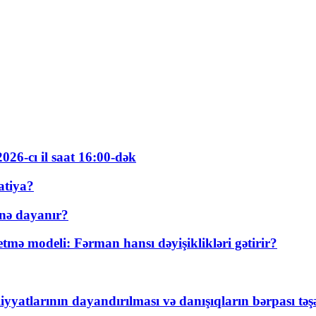
026-cı il saat 16:00-dək
atiya?
nə dayanır?
ə modeli: Fərman hansı dəyişiklikləri gətirir?
yyatlarının dayandırılması və danışıqların bərpası tə