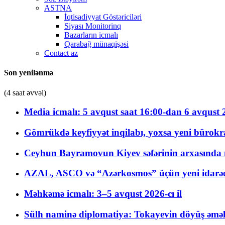
ASTNA
İqtisadiyyat Göstəriciləri
Siyası Monitorinq
Bazarların icmalı
Qarabağ münaqişəsi
Contact az
Son yenilənmə
(4 saat əvvəl)
Media icmalı: 5 avqust saat 16:00-dan 6 avqust 2
Gömrükdə keyfiyyət inqilabı, yoxsa yeni bürokr
Ceyhun Bayramovun Kiyev səfərinin arxasında 
AZAL, ASCO və “Azərkosmos” üçün yeni idarəetm
Məhkəmə icmalı: 3–5 avqust 2026-cı il
Sülh naminə diplomatiya: Tokayevin döyüş əməli