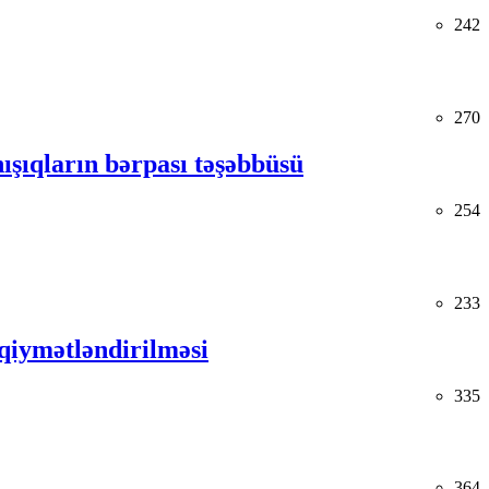
242
270
ışıqların bərpası təşəbbüsü
254
233
s qiymətləndirilməsi
335
364