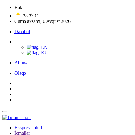
Bakı
0
28.3
C
Cümə axşamı, 6 Avqust 2026
Daxil ol
Abunə
Əlaqə
Turan
Ekspress təhlil
İcmallar