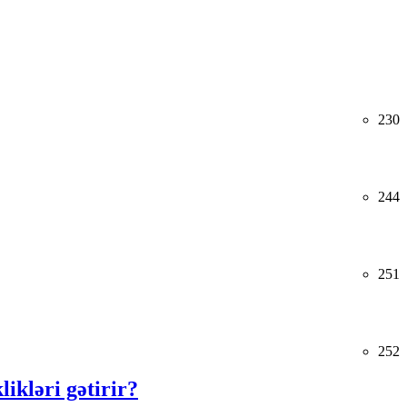
230
244
251
252
kləri gətirir?