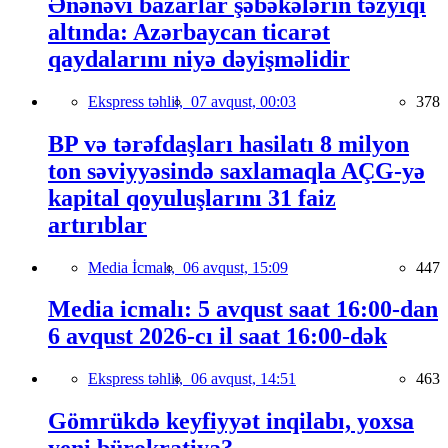
Ənənəvi bazarlar şəbəkələrin təzyiqi
altında: Azərbaycan ticarət
qaydalarını niyə dəyişməlidir
Ekspress təhlil,
07 avqust, 00:03
378
BP və tərəfdaşları hasilatı 8 milyon
ton səviyyəsində saxlamaqla AÇG-yə
kapital qoyuluşlarını 31 faiz
artırıblar
Media İcmalı,
06 avqust, 15:09
447
Media icmalı: 5 avqust saat 16:00-dan
6 avqust 2026-cı il saat 16:00-dək
Ekspress təhlil,
06 avqust, 14:51
463
Gömrükdə keyfiyyət inqilabı, yoxsa