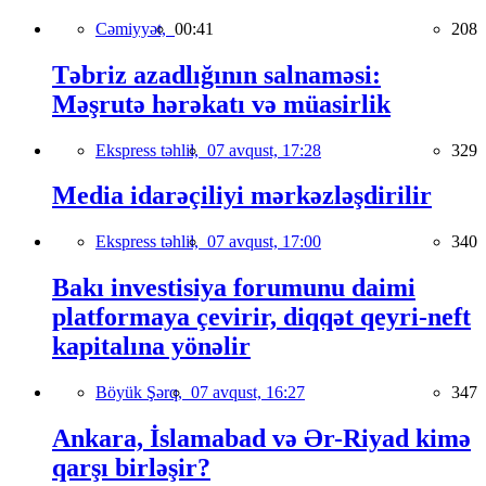
Cəmiyyət,
00:41
208
Təbriz azadlığının salnaməsi:
Məşrutə hərəkatı və müasirlik
Ekspress təhlil,
07 avqust, 17:28
329
Media idarəçiliyi mərkəzləşdirilir
Ekspress təhlil,
07 avqust, 17:00
340
Bakı investisiya forumunu daimi
platformaya çevirir, diqqət qeyri-neft
kapitalına yönəlir
Böyük Şərq,
07 avqust, 16:27
347
Ankara, İslamabad və Ər-Riyad kimə
qarşı birləşir?