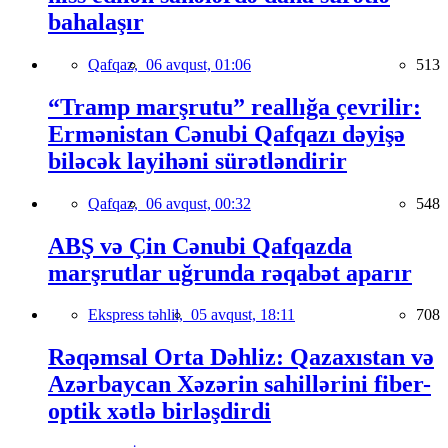
bahalaşır
Qafqaz,
06 avqust, 01:06
513
“Tramp marşrutu” reallığa çevrilir:
Ermənistan Cənubi Qafqazı dəyişə
biləcək layihəni sürətləndirir
Qafqaz,
06 avqust, 00:32
548
ABŞ və Çin Cənubi Qafqazda
marşrutlar uğrunda rəqabət aparır
Ekspress təhlil,
05 avqust, 18:11
708
Rəqəmsal Orta Dəhliz: Qazaxıstan və
Azərbaycan Xəzərin sahillərini fiber-
optik xətlə birləşdirdi