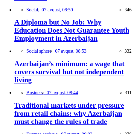
Social,
07 avqust, 08:59
346
A Diploma but No Job: Why
Education Does Not Guarantee Youth
Employment in Azerbaijan
Social sphere,
07 avqust, 08:53
332
Azerbaijan’s minimum: a wage that
covers survival but not independent
living
Business,
07 avqust, 08:44
311
Traditional markets under pressure
from retail chains: why Azerbaijan
must change the rules of trade