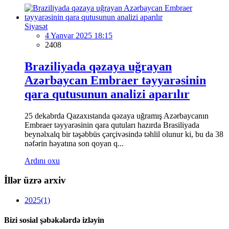
Siyasət
4 Yanvar 2025 18:15
2408
Braziliyada qəzaya uğrayan
Azərbaycan Embraer təyyarəsinin
qara qutusunun analizi aparılır
25 dekabrda Qazaxıstanda qəzaya uğramış Azərbaycanın
Embraer təyyarəsinin qara qutuları hazırda Brasiliyada
beynəlxalq bir təşəbbüs çərçivəsində təhlil olunur ki, bu da 38
nəfərin həyatına son qoyan q...
Ardını oxu
İllər üzrə arxiv
2025
(1)
Bizi sosial şəbəkələrdə izləyin