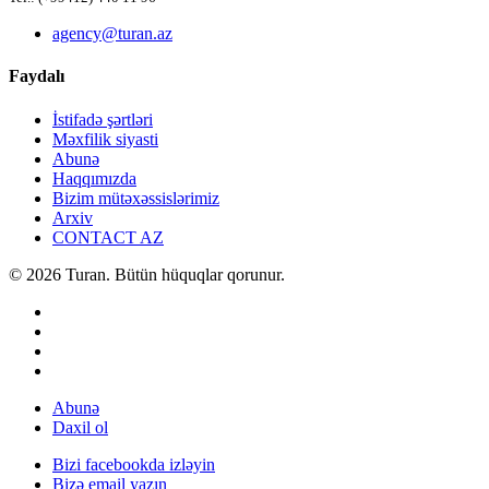
agency@turan.az
Faydalı
İstifadə şərtləri
Məxfilik siyasti
Abunə
Haqqımızda
Bizim mütəxəssislərimiz
Arxiv
CONTACT AZ
© 2026 Turan. Bütün hüquqlar qorunur.
Abunə
Daxil ol
Bizi facebookda izləyin
Bizə email yazın