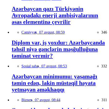
Azərbaycan qazı Türkiyənin
Avropadakı enerji ambisiyalarının
əsas elementinə çevrilir
Cəmiyyət,
07 avqust, 08:59
346
Diplom var, iş yoxdur: Azərbaycanda
təhsil niyə gənclərin məşğulluğuna
təminat vermir?
Sosial sahə,
07 avqust, 08:53
332
Azərbaycan minimumu: yaşamağı
təmin edən, lakin müstəqil həyata
yetməyən əməkhaqqı
Biznes,
07 avqust, 08:44
311