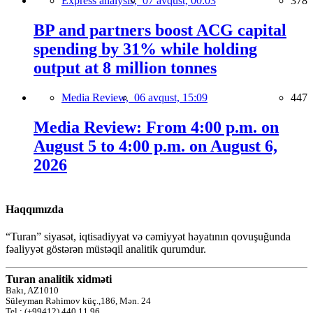
Express analysis,
07 avqust, 00:03
378
BP and partners boost ACG capital
spending by 31% while holding
output at 8 million tonnes
Media Review,
06 avqust, 15:09
447
Media Review: From 4:00 p.m. on
August 5 to 4:00 p.m. on August 6,
2026
Haqqımızda
“Turan” siyasət, iqtisadiyyat və cəmiyyət həyatının qovuşuğunda
fəaliyyət göstərən müstəqil analitik qurumdur.
Turan analitik xidməti
Bakı, AZ1010
Süleyman Rəhimov küç.,186, Mən. 24
Tel.: (+99412) 440 11 96