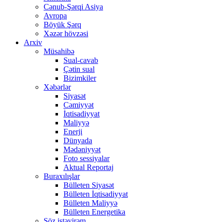
Cənub-Şərqi Asiya
Avropa
Böyük Şərq
Xəzər hövzəsi
Arxiv
Müsahibə
Sual-cavab
Çətin sual
Bizimkiler
Xəbərlər
Siyasət
Cəmiyyət
İqtisadiyyat
Maliyyə
Enerji
Dünyada
Mədəniyyət
Foto sessiyalar
Aktual Reportaj
Buraxılışlar
Bülleten Siyasət
Bülleten İqtisadiyyat
Bülleten Maliyyə
Bülleten Energetika
Söz istəyirəm