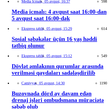
Media İcmalı,
05 avqust, 16:37
598
Media icmalı: 4 avqust saat 16:00-dan
5 avqust saat 16:00-dək
Ekspress təhlil,
05 avqust, 15:29
614
Sosial şəbəkələr üçün 16 yaş həddi
tətbiq olunur
Ekspress təhlil,
05 avqust, 15:12
549
Dövlət əmlakının qurumlar arasında
verilməsi qaydaları sadələşdirilib
Cəmiyyət,
05 avqust, 14:30
1190
Buzovnada dörd ay davam edən
drenaj işləri ombudsmana müraciətə
səbəb olub