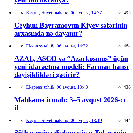
yeni bürokratiya?
Keçmiş Sovet məkanı,
06 avqust, 14:37
495
Ceyhun Bayramovun Kiyev səfərinin
arxasında nə dayanır?
Ekspress təhlil,
06 avqust, 14:32
464
AZAL, ASCO və “Azərkosmos” üçün
yeni idarəetmə modeli: Fərman hansı
dəyişiklikləri gətirir?
Ekspress təhlil,
06 avqust, 13:43
436
Məhkəmə icmalı: 3–5 avqust 2026-cı
il
Keçmiş Sovet məkanı,
06 avqust, 13:19
444
Sülh naminə diplomatiya: Tokayevin