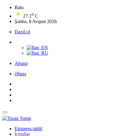
Bakı
0
27.1
C
Şənbə, 8 Avqust 2026
Daxil ol
Abunə
Əlaqə
Turan
Ekspress təhlil
İcmallar