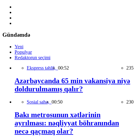
Gündəmdə
Yeni
Populyar
Redaktorun seçimi
Ekspress təhlil,
00:52
235
Azərbaycanda 65 min vakansiya niyə
doldurulmamış qalır?
Sosial sahə,
00:50
230
Bakı metrosunun xətlərinin
ayrılması: nəqliyyat böhranından
necə qaçmaq olar?