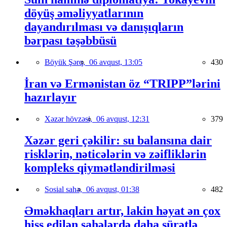
döyüş əməliyyatlarının
dayandırılması və danışıqların
bərpası təşəbbüsü
Böyük Şərq,
06 avqust, 13:05
430
İran və Ermənistan öz “TRIPP”lərini
hazırlayır
Xəzər hövzəsi,
06 avqust, 12:31
379
Xəzər geri çəkilir: su balansına dair
risklərin, nəticələrin və zəifliklərin
kompleks qiymətləndirilməsi
Sosial sahə,
06 avqust, 01:38
482
Əməkhaqları artır, lakin həyat ən çox
hiss edilən sahələrdə daha sürətlə