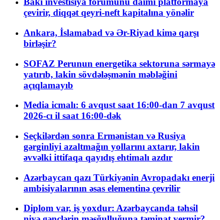
Bakı investisiya forumunu daimi platformaya
çevirir, diqqət qeyri-neft kapitalına yönəlir
Ankara, İslamabad və Ər-Riyad kimə qarşı
birləşir?
SOFAZ Perunun energetika sektoruna sərmayə
yatırıb, lakin sövdələşmənin məbləğini
açıqlamayıb
Media icmalı: 6 avqust saat 16:00-dan 7 avqust
2026-cı il saat 16:00-dək
Seçkilərdən sonra Ermənistan və Rusiya
gərginliyi azaltmağın yollarını axtarır, lakin
əvvəlki ittifaqa qayıdış ehtimalı azdır
Azərbaycan qazı Türkiyənin Avropadakı enerji
ambisiyalarının əsas elementinə çevrilir
Diplom var, iş yoxdur: Azərbaycanda təhsil
niyə gənclərin məşğulluğuna təminat vermir?