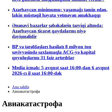
Azərbaycan minimumu: yaşamağı təmin edən,
lakin müstəqil həyata yetməyən əməkhaqqı
Ənənəvi bazarlar şəbəkələrin təzyiqi altında:
Azərbaycan ticarət qaydalarını niyə
dəyişməlidir
BP və tərəfdaşları hasilatı 8 milyon ton
səviyyəsində saxlamaqla AÇG-yə kapital
qoyuluşlarını 31 faiz artırıblar
Media icmalı: 5 avqust saat 16:00-dan 6 avqust
2026-cı il saat 16:00-dək
Ana səhifə
Авиакатастрофа
Авиакатастрофа