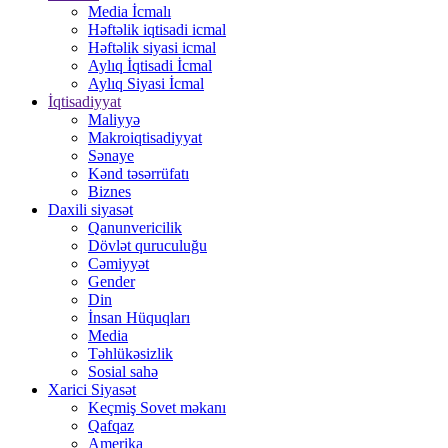
Media İcmalı
Həftəlik iqtisadi icmal
Həftəlik siyasi icmal
Aylıq İqtisadi İcmal
Aylıq Siyasi İcmal
İqtisadiyyat
Maliyyə
Makroiqtisadiyyat
Sənaye
Kənd təsərrüfatı
Biznes
Daxili siyasət
Qanunvericilik
Dövlət quruculuğu
Cəmiyyət
Gender
Din
İnsan Hüquqları
Media
Təhlükəsizlik
Sosial sahə
Xarici Siyasət
Keçmiş Sovet məkanı
Qafqaz
Amerika