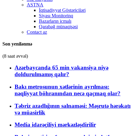
ASTNA
İqtisadiyyat Göstəriciləri
Siyası Monitorinq
Bazarların icmalı
Qarabağ münaqişəsi
Contact az
Son yenilənmə
(8 saat əvvəl)
Azərbaycanda 65 min vakansiya niyə
doldurulmamış qalır?
Bakı metrosunun xətlərinin ayrılması:
nəqliyyat böhranından necə qaçmaq olar?
Təbriz azadlığının salnaməsi: Məşrutə hərəkatı
və müasirlik
Media idarəçiliyi mərkəzləşdirilir