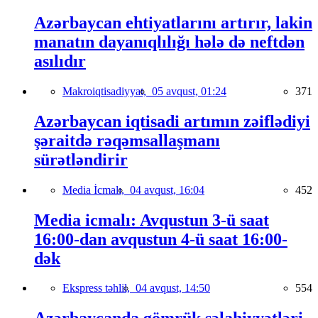
Azərbaycan ehtiyatlarını artırır, lakin
manatın dayanıqlılığı hələ də neftdən
asılıdır
Makroiqtisadiyyat,
05 avqust, 01:24
371
Azərbaycan iqtisadi artımın zəiflədiyi
şəraitdə rəqəmsallaşmanı
sürətləndirir
Media İcmalı,
04 avqust, 16:04
452
Media icmalı: Avqustun 3-ü saat
16:00-dan avqustun 4-ü saat 16:00-
dək
Ekspress təhlil,
04 avqust, 14:50
554