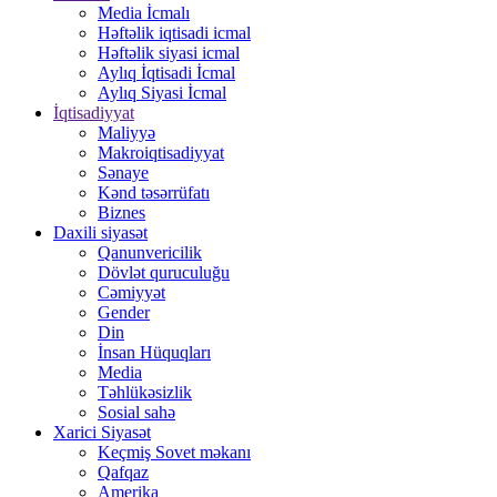
Media İcmalı
Həftəlik iqtisadi icmal
Həftəlik siyasi icmal
Aylıq İqtisadi İcmal
Aylıq Siyasi İcmal
İqtisadiyyat
Maliyyə
Makroiqtisadiyyat
Sənaye
Kənd təsərrüfatı
Biznes
Daxili siyasət
Qanunvericilik
Dövlət quruculuğu
Cəmiyyət
Gender
Din
İnsan Hüquqları
Media
Təhlükəsizlik
Sosial sahə
Xarici Siyasət
Keçmiş Sovet məkanı
Qafqaz
Amerika