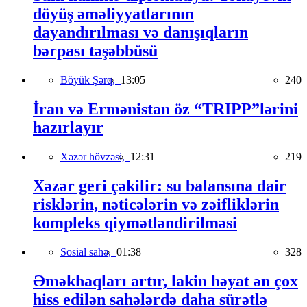
döyüş əməliyyatlarının
dayandırılması və danışıqların
bərpası təşəbbüsü
Böyük Şərq,
13:05
240
İran və Ermənistan öz “TRIPP”lərini
hazırlayır
Xəzər hövzəsi,
12:31
219
Xəzər geri çəkilir: su balansına dair
risklərin, nəticələrin və zəifliklərin
kompleks qiymətləndirilməsi
Sosial sahə,
01:38
328
Əməkhaqları artır, lakin həyat ən çox
hiss edilən sahələrdə daha sürətlə