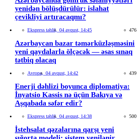
Azərbaycanda gömrük səlahiyyətləri
yenidən bölüşdürülür: islahat
çevikliyi artıracaqmı?
Ekspress təhlil,
04 avqust, 14:45
476
Azərbaycan bazar təmərküzləşməsini
yeni qaydalarla ölçəcək — əsas sınaq
tətbiq olacaq
Avropa,
04 avqust, 14:42
439
Enerji dəhlizi boyunca diplomatiya:
İnyatsio Kassis nə üçün Bakıya və
Aşqabada səfər edir?
Ekspress təhlil,
04 avqust, 14:38
500
İstehsalat qəzalarına qarşı yeni
sığorta modeli: sistem yenilənir,