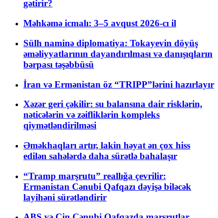
gətirir?
Məhkəmə icmalı: 3–5 avqust 2026-cı il
Sülh naminə diplomatiya: Tokayevin döyüş
əməliyyatlarının dayandırılması və danışıqların
bərpası təşəbbüsü
İran və Ermənistan öz “TRIPP”lərini hazırlayır
Xəzər geri çəkilir: su balansına dair risklərin,
nəticələrin və zəifliklərin kompleks
qiymətləndirilməsi
Əməkhaqları artır, lakin həyat ən çox hiss
edilən sahələrdə daha sürətlə bahalaşır
“Tramp marşrutu” reallığa çevrilir:
Ermənistan Cənubi Qafqazı dəyişə biləcək
layihəni sürətləndirir
ABŞ və Çin Cənubi Qafqazda marşrutlar