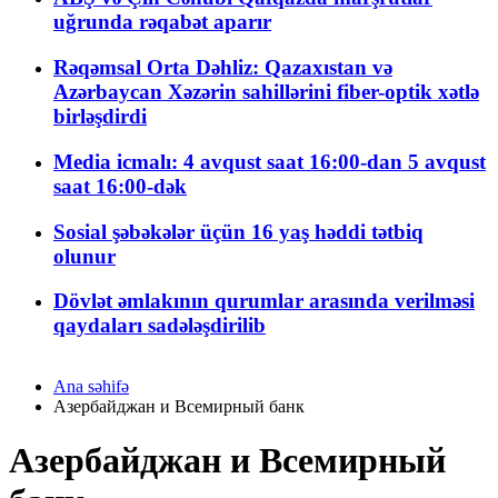
uğrunda rəqabət aparır
Rəqəmsal Orta Dəhliz: Qazaxıstan və
Azərbaycan Xəzərin sahillərini fiber-optik xətlə
birləşdirdi
Media icmalı: 4 avqust saat 16:00-dan 5 avqust
saat 16:00-dək
Sosial şəbəkələr üçün 16 yaş həddi tətbiq
olunur
Dövlət əmlakının qurumlar arasında verilməsi
qaydaları sadələşdirilib
Ana səhifə
Азербайджан и Всемирный банк
Азербайджан и Всемирный