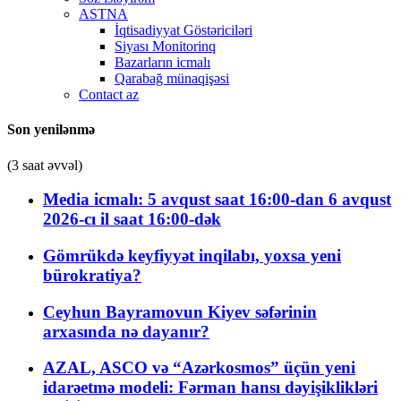
ASTNA
İqtisadiyyat Göstəriciləri
Siyası Monitorinq
Bazarların icmalı
Qarabağ münaqişəsi
Contact az
Son yenilənmə
(3 saat əvvəl)
Media icmalı: 5 avqust saat 16:00-dan 6 avqust
2026-cı il saat 16:00-dək
Gömrükdə keyfiyyət inqilabı, yoxsa yeni
bürokratiya?
Ceyhun Bayramovun Kiyev səfərinin
arxasında nə dayanır?
AZAL, ASCO və “Azərkosmos” üçün yeni
idarəetmə modeli: Fərman hansı dəyişiklikləri