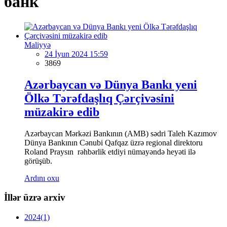
банк
Maliyyə
24 İyun 2024 15:59
3869
Azərbaycan və Dünya Bankı yeni
Ölkə Tərəfdaşlıq Çərçivəsini
müzakirə edib
Azərbaycan Mərkəzi Bankının (AMB) sədri Taleh Kazımov
Dünya Bankının Cənubi Qafqaz üzrə regional direktoru
Roland Praysın rəhbərlik etdiyi nümayəndə heyəti ilə
görüşüb.
Ardını oxu
İllər üzrə arxiv
2024
(1)