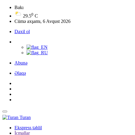
Bakı
0
29.5
C
Cümə axşamı, 6 Avqust 2026
Daxil ol
Abunə
Əlaqə
Turan
Ekspress təhlil
İcmallar