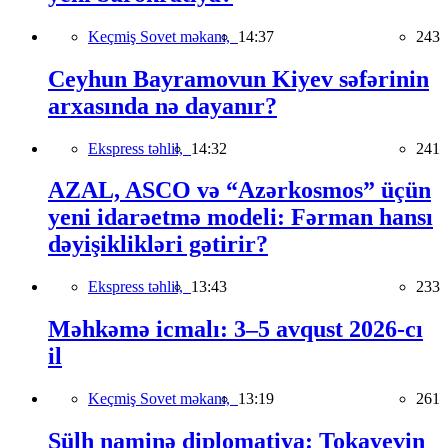
Keçmiş Sovet məkanı,
14:37
243
Ceyhun Bayramovun Kiyev səfərinin
arxasında nə dayanır?
Ekspress təhlil,
14:32
241
AZAL, ASCO və “Azərkosmos” üçün
yeni idarəetmə modeli: Fərman hansı
dəyişiklikləri gətirir?
Ekspress təhlil,
13:43
233
Məhkəmə icmalı: 3–5 avqust 2026-cı
il
Keçmiş Sovet məkanı,
13:19
261
Sülh naminə diplomatiya: Tokayevin