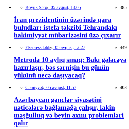
Böyük Şərq,
05 avqust, 13:05
385
İran prezidentinin üzərində qara
buludlar: istefa təkzibi Tehrandakı
hakimiyyət mübarizəsini üzə çıxarır
Ekspress təhlil,
05 avqust, 12:27
449
Metroda 10 aylıq sınaq: Bakı gələcəyə
hazırlaşır, bəs sərnişin bu günün
yükünü necə daşıyacaq?
Cəmiyyət,
05 avqust, 11:57
403
Azərbaycan gənclər siyasətini
nəticələrə bağlamağa çalışır, lakin
məşğulluq və beyin axını problemləri
qalır