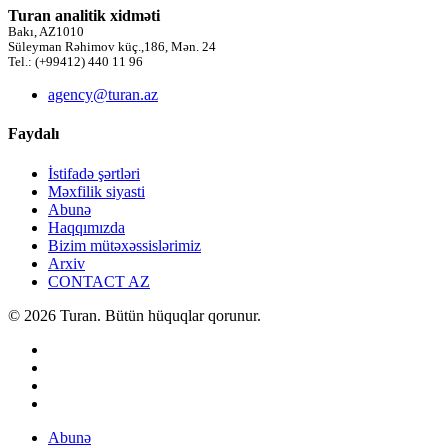
Turan analitik xidməti
Bakı, AZ1010
Süleyman Rəhimov küç.,186, Mən. 24
Tel.: (+99412) 440 11 96
agency@turan.az
Faydalı
İstifadə şərtləri
Məxfilik siyasti
Abunə
Haqqımızda
Bizim mütəxəssislərimiz
Arxiv
CONTACT AZ
© 2026 Turan. Bütün hüquqlar qorunur.
Abunə