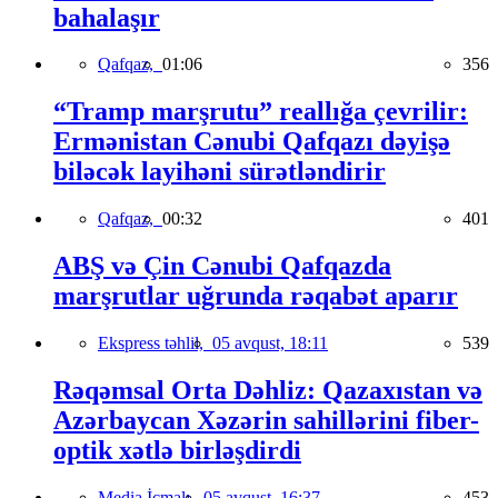
bahalaşır
Qafqaz,
01:06
356
“Tramp marşrutu” reallığa çevrilir:
Ermənistan Cənubi Qafqazı dəyişə
biləcək layihəni sürətləndirir
Qafqaz,
00:32
401
ABŞ və Çin Cənubi Qafqazda
marşrutlar uğrunda rəqabət aparır
Ekspress təhlil,
05 avqust, 18:11
539
Rəqəmsal Orta Dəhliz: Qazaxıstan və
Azərbaycan Xəzərin sahillərini fiber-
optik xətlə birləşdirdi
Media İcmalı,
05 avqust, 16:37
453