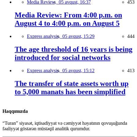
Media Review,
05 avqust, 16:37
453
Media Review: From 4:00 p.m. on
August 4 to 4:00 p.m. on August 5
Express analysis,
05 avqust, 15:29
444
The age threshold of 16 years is being
introduced for social networks
Express analysis,
05 avqust, 15:12
413
The transfer of state assets worth up
to 5,000 manats has been simplified
Haqqımızda
“Turan” siyasət, iqtisadiyyat və cəmiyyət həyatının qovuşuğunda
fəaliyyət göstərən müstəqil analitik qurumdur.