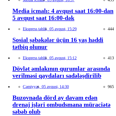
Media icmalı: 4 avqust saat 16:00-dan
5 avqust saat 16:00-dək
Ekspress təhlil,
05 avqust, 15:29
444
Sosial şəbəkələr üçün 16 yaş həddi
tətbiq olunur
Ekspress təhlil,
05 avqust, 15:12
413
Dövlət əmlakının qurumlar arasında
verilməsi qaydaları sadələşdirilib
Cəmiyyət,
05 avqust, 14:30
965
Buzovnada dörd ay davam edən
drenaj işləri ombudsmana müraciətə
səbəb olub