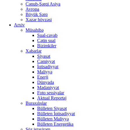
Cənub-Şərqi Asiya
Avropa
Böyük Şərq
Xəzər hövzəsi
Arxiv
Müsahibə
Sual-cavab
Çətin sual
Bizimkiler
Xəbərlər
Siyasət
Cəmiyyət
İqtisadiyyat
Maliyyə
Enerji
Dünyada
Mədəniyyət
Foto sessiyalar
Aktual Reportaj
Buraxılışlar
Bülleten Siyasət
Bülleten İqtisadiyyat
Bülleten Maliyyə
Bülleten Energetika
Söz istəyirəm