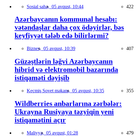
Sosial sahə,
05 avqust, 10:44
422
Azərbaycanın kommunal hesabı:
vətəndaşlar daha çox ödəyirlər, bəs
keyfiyyət tələb edə bilirlərmi?
Biznes,
05 avqust, 10:39
407
Güzəştlərin ləğvi Azərbaycanın
hibrid və elektromobil bazarında
istiqaməti dəyişib
Keçmiş Sovet məkanı,
05 avqust, 10:35
355
Wildberries anbarlarına zərbələr:
Ukrayna Rusiyaya təzyiqin yeni
istiqamətini açır
Maliyyə,
05 avqust, 01:28
479