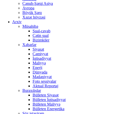
Cənub-Şərqi Asiya
Avropa
Böyük Şərq
Xəzər hövzəsi
Arxiv
Müsahibə
Sual-cavab
Çətin sual
Bizimkiler
Xəbərlər
Siyasət
Cəmiyyət
İqtisadiyyat
Maliyyə
Enerji
Dünyada
Mədəniyyət
Foto sessiyalar
Aktual Reportaj
Buraxılışlar
Bülleten Siyasət
Bülleten İqtisadiyyat
Bülleten Maliyyə
Bülleten Energetika
Söz istəyirəm