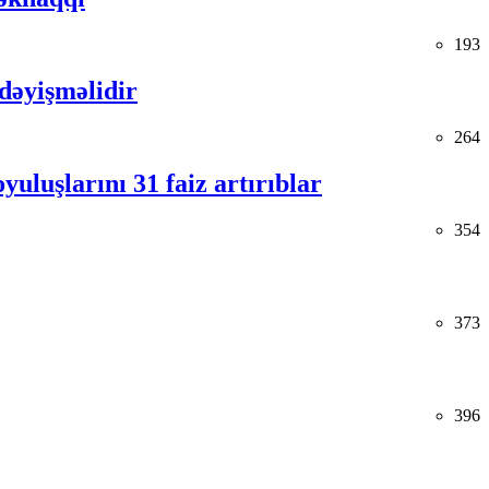
193
 dəyişməlidir
264
uluşlarını 31 faiz artırıblar
354
373
396