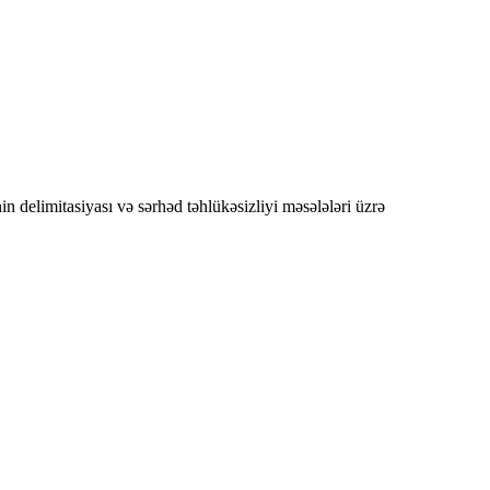
 delimitasiyası və sərhəd təhlükəsizliyi məsələləri üzrə