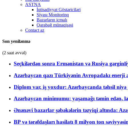
ASTNA
İqtisadiyyat Göstəriciləri
Siyası Monitorinq
Bazarların icmalı
Qarabağ münaqişəsi
Contact az
Son yenilənmə
(2 saat əvvəl)
Seçkilərdən sonra Ermənistan və Rusiya gərginliyi
Azərbaycan qazı Türkiyənin Avropadakı enerji am
Diplom var, iş yoxdur: Azərbaycanda təhsil niyə
Azərbaycan minimumu: yaşamağı təmin edən, la
Ənənəvi bazarlar şəbəkələrin təzyiqi altında: Azə
BP və tərəfdaşları hasilatı 8 milyon ton səviyyəs