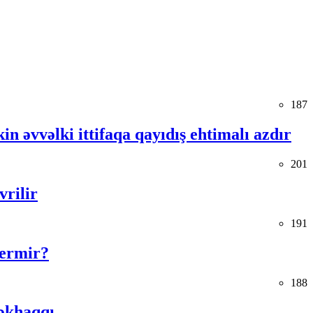
187
in əvvəlki ittifaqa qayıdış ehtimalı azdır
201
vrilir
191
vermir?
188
əkhaqqı