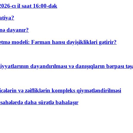
026-cı il saat 16:00-dək
atiya?
nə dayanır?
ə modeli: Fərman hansı dəyişiklikləri gətirir?
yyatlarının dayandırılması və danışıqların bərpası tə
ticələrin və zəifliklərin kompleks qiymətləndirilməsi
 sahələrdə daha sürətlə bahalaşır