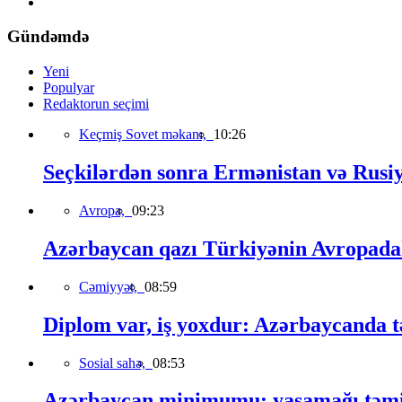
Gündəmdə
Yeni
Populyar
Redaktorun seçimi
Keçmiş Sovet məkanı,
10:26
Seçkilərdən sonra Ermənistan və Rusiya 
Avropa,
09:23
Azərbaycan qazı Türkiyənin Avropadakı
Cəmiyyət,
08:59
Diplom var, iş yoxdur: Azərbaycanda t
Sosial sahə,
08:53
Azərbaycan minimumu: yaşamağı təmin