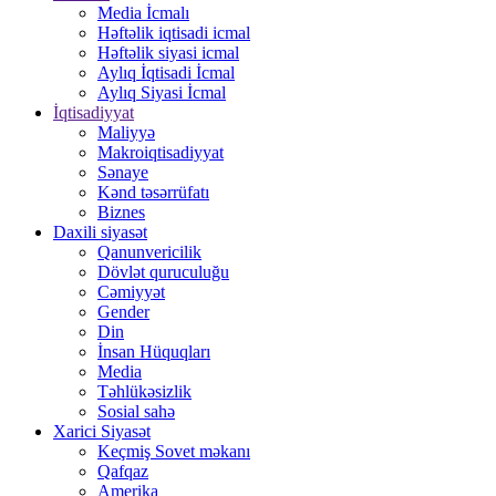
Media İcmalı
Həftəlik iqtisadi icmal
Həftəlik siyasi icmal
Aylıq İqtisadi İcmal
Aylıq Siyasi İcmal
İqtisadiyyat
Maliyyə
Makroiqtisadiyyat
Sənaye
Kənd təsərrüfatı
Biznes
Daxili siyasət
Qanunvericilik
Dövlət quruculuğu
Cəmiyyət
Gender
Din
İnsan Hüquqları
Media
Təhlükəsizlik
Sosial sahə
Xarici Siyasət
Keçmiş Sovet məkanı
Qafqaz
Amerika