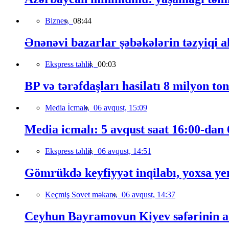
Biznes,
08:44
Ənənəvi bazarlar şəbəkələrin təzyiqi a
Ekspress təhlil,
00:03
BP və tərəfdaşları hasilatı 8 milyon to
Media İcmalı,
06 avqust, 15:09
Media icmalı: 5 avqust saat 16:00-dan 6
Ekspress təhlil,
06 avqust, 14:51
Gömrükdə keyfiyyət inqilabı, yoxsa ye
Keçmiş Sovet məkanı,
06 avqust, 14:37
Ceyhun Bayramovun Kiyev səfərinin a