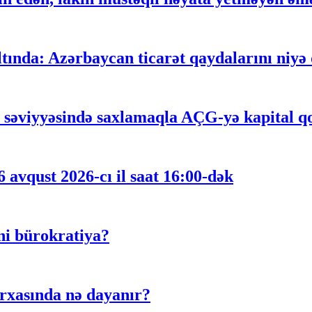
ltında: Azərbaycan ticarət qaydalarını niyə
n səviyyəsində saxlamaqla AÇG-yə kapital qoy
 avqust 2026-cı il saat 16:00-dək
ni bürokratiya?
rxasında nə dayanır?