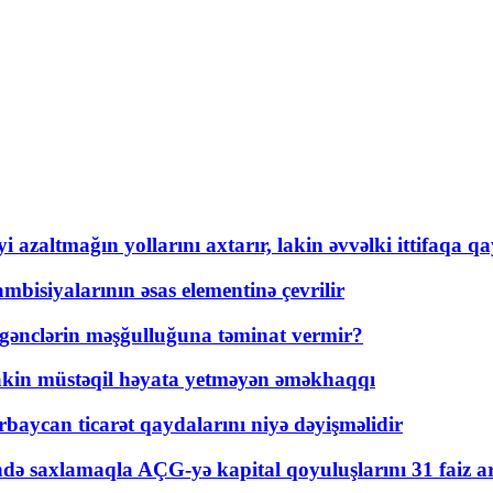
 azaltmağın yollarını axtarır, lakin əvvəlki ittifaqa qa
bisiyalarının əsas elementinə çevrilir
 gənclərin məşğulluğuna təminat vermir?
kin müstəqil həyata yetməyən əməkhaqqı
rbaycan ticarət qaydalarını niyə dəyişməlidir
ində saxlamaqla AÇG-yə kapital qoyuluşlarını 31 faiz ar