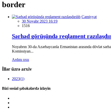
border
Cəmiyyət
30 Noyabr 2023 16:19
1516
Sərhəd görüşündə reqlament razılaşdır
Noyabrın 30-da Azərbaycanla Ermənistan arasında dövlət sərhədin
Komissiyan...
Ardını oxu
İllər üzrə arxiv
2023
(1)
Bizi sosial şəbəkələrdə izləyin