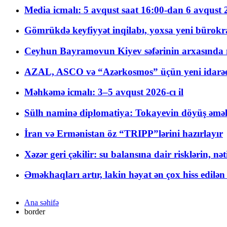
Media icmalı: 5 avqust saat 16:00-dan 6 avqust 2
Gömrükdə keyfiyyət inqilabı, yoxsa yeni bürokr
Ceyhun Bayramovun Kiyev səfərinin arxasında 
AZAL, ASCO və “Azərkosmos” üçün yeni idarəetm
Məhkəmə icmalı: 3–5 avqust 2026-cı il
Sülh naminə diplomatiya: Tokayevin döyüş əməli
İran və Ermənistan öz “TRIPP”lərini hazırlayır
Xəzər geri çəkilir: su balansına dair risklərin, nə
Əməkhaqları artır, lakin həyat ən çox hiss edilən
Ana səhifə
border