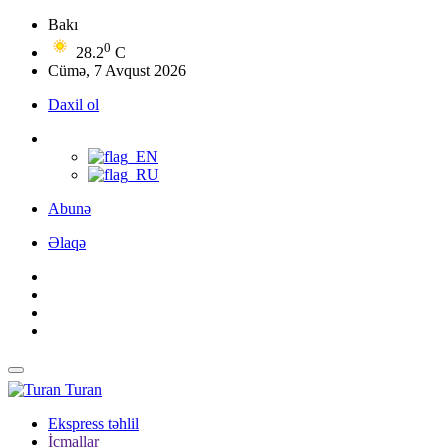
Bakı
0
28.2
C
Cümə, 7 Avqust 2026
Daxil ol
Abunə
Əlaqə
Turan
Ekspress təhlil
İcmallar