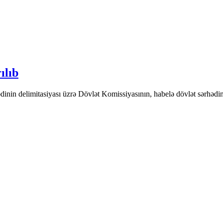
ılıb
in delimitasiyası üzrə Dövlət Komissiyasının, habelə dövlət sərhədinin