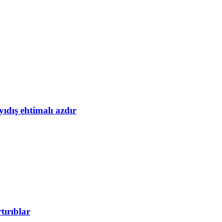
yıdış ehtimalı azdır
tırıblar