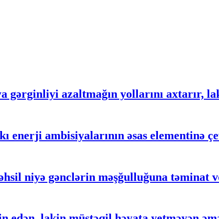
gərginliyi azaltmağın yollarını axtarır, lak
 enerji ambisiyalarının əsas elementinə çe
əhsil niyə gənclərin məşğulluğuna təminat 
 edən, lakin müstəqil həyata yetməyən əm