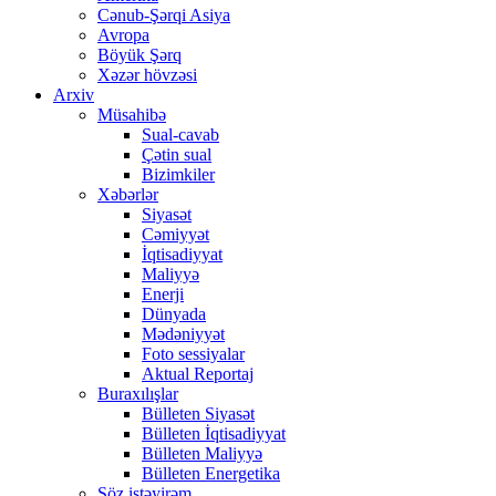
Cənub-Şərqi Asiya
Avropa
Böyük Şərq
Xəzər hövzəsi
Arxiv
Müsahibə
Sual-cavab
Çətin sual
Bizimkiler
Xəbərlər
Siyasət
Cəmiyyət
İqtisadiyyat
Maliyyə
Enerji
Dünyada
Mədəniyyət
Foto sessiyalar
Aktual Reportaj
Buraxılışlar
Bülleten Siyasət
Bülleten İqtisadiyyat
Bülleten Maliyyə
Bülleten Energetika
Söz istəyirəm