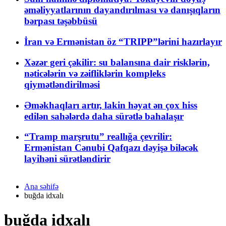
əməliyyatlarının dayandırılması və danışıqların
bərpası təşəbbüsü
İran və Ermənistan öz “TRIPP”lərini hazırlayır
Xəzər geri çəkilir: su balansına dair risklərin,
nəticələrin və zəifliklərin kompleks
qiymətləndirilməsi
Əməkhaqları artır, lakin həyat ən çox hiss
edilən sahələrdə daha sürətlə bahalaşır
“Tramp marşrutu” reallığa çevrilir:
Ermənistan Cənubi Qafqazı dəyişə biləcək
layihəni sürətləndirir
Ana səhifə
buğda idxalı
buğda idxalı