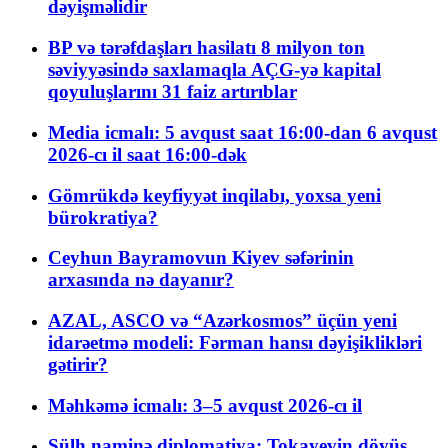
dəyişməlidir
BP və tərəfdaşları hasilatı 8 milyon ton
səviyyəsində saxlamaqla AÇG-yə kapital
qoyuluşlarını 31 faiz artırıblar
Media icmalı: 5 avqust saat 16:00-dan 6 avqust
2026-cı il saat 16:00-dək
Gömrükdə keyfiyyət inqilabı, yoxsa yeni
bürokratiya?
Ceyhun Bayramovun Kiyev səfərinin
arxasında nə dayanır?
AZAL, ASCO və “Azərkosmos” üçün yeni
idarəetmə modeli: Fərman hansı dəyişiklikləri
gətirir?
Məhkəmə icmalı: 3–5 avqust 2026-cı il
Sülh naminə diplomatiya: Tokayevin döyüş