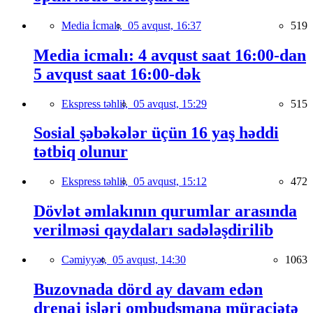
Media İcmalı,
05 avqust, 16:37
519
Media icmalı: 4 avqust saat 16:00-dan
5 avqust saat 16:00-dək
Ekspress təhlil,
05 avqust, 15:29
515
Sosial şəbəkələr üçün 16 yaş həddi
tətbiq olunur
Ekspress təhlil,
05 avqust, 15:12
472
Dövlət əmlakının qurumlar arasında
verilməsi qaydaları sadələşdirilib
Cəmiyyət,
05 avqust, 14:30
1063
Buzovnada dörd ay davam edən
drenaj işləri ombudsmana müraciətə