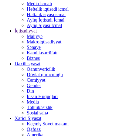
Media İcmalı
Həftəlik iqtisadi icmal
Həftəlik siyasi icmal
Aylıq İqtisadi İcmal
Aylıq Siyasi İcmal
İqtisadiyyat
Maliyyə
Makroiqtisadiyyat
Sənaye
Kənd təsərrüfatı
Biznes
Daxili siyasət
Qanunvericilik
Dövlət quruculuğu
Cəmiyyət
Gender
Din
İnsan Hüquqları
Media
Təhlükəsizlik
Sosial sahə
Xarici Siyasət
Keçmiş Sovet məkanı
Qafqaz
Amerika