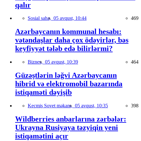
qalır
Sosial sahə,
05 avqust, 10:44
469
Azərbaycanın kommunal hesabı:
vətəndaşlar daha çox ödəyirlər, bəs
keyfiyyət tələb edə bilirlərmi?
Biznes,
05 avqust, 10:39
464
Güzəştlərin ləğvi Azərbaycanın
hibrid və elektromobil bazarında
istiqaməti dəyişib
Keçmiş Sovet məkanı,
05 avqust, 10:35
398
Wildberries anbarlarına zərbələr:
Ukrayna Rusiyaya təzyiqin yeni
istiqamətini açır