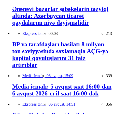
Ənənəvi bazarlar şəbəkələrin təzyiqi
altında: Azərbaycan ticarət
qaydalarını niyə dəyişməlidir
Ekspress təhlil,
00:03
213
BP və tərəfdaşları hasilatı 8 milyon
ton səviyyəsində saxlamaqla AÇG-yə
kapital qoyuluşlarını 31 faiz
artırıblar
Media İcmalı,
06 avqust, 15:09
339
Media icmalı: 5 avqust saat 16:00-dan
6 avqust 2026-cı il saat 16:00-dək
Ekspress təhlil,
06 avqust, 14:51
356