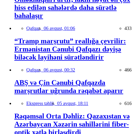
hiss edilən sahələrdə daha sürətlə
bahalaşır
Qafqaz,
06 avqust, 01:06
433
“Tramp marşrutu” reallığa çevrilir:
Ermənistan Cənubi Qafqazı dəyişə
biləcək layihəni sürətləndirir
Qafqaz,
06 avqust, 00:32
466
ABŞ və Çin Cənubi Qafqazda
marşrutlar uğrunda rəqabət aparır
Ekspress təhlil,
05 avqust, 18:11
616
Rəqəmsal Orta Dəhliz: Qazaxıstan və
Azərbaycan Xəzərin sahillərini fiber-
optik xətlə birləşdirdi