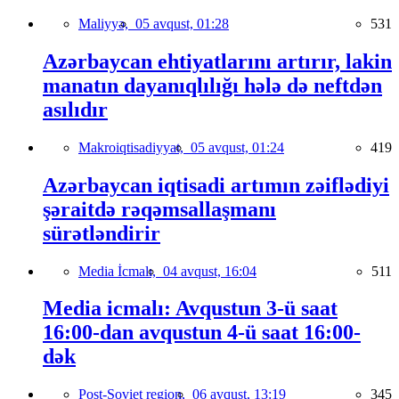
Maliyyə,
05 avqust, 01:28
531
Azərbaycan ehtiyatlarını artırır, lakin
manatın dayanıqlılığı hələ də neftdən
asılıdır
Makroiqtisadiyyat,
05 avqust, 01:24
419
Azərbaycan iqtisadi artımın zəiflədiyi
şəraitdə rəqəmsallaşmanı
sürətləndirir
Media İcmalı,
04 avqust, 16:04
511
Media icmalı: Avqustun 3-ü saat
16:00-dan avqustun 4-ü saat 16:00-
dək
Post-Soviet region,
06 avqust, 13:19
345