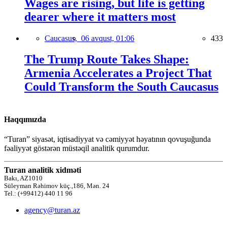
Wages are rising, but life is getting
dearer where it matters most
Caucasus,
06 avqust, 01:06
433
The Trump Route Takes Shape:
Armenia Accelerates a Project That
Could Transform the South Caucasus
Haqqımızda
“Turan” siyasət, iqtisadiyyat və cəmiyyət həyatının qovuşuğunda
fəaliyyət göstərən müstəqil analitik qurumdur.
Turan analitik xidməti
Bakı, AZ1010
Süleyman Rəhimov küç.,186, Mən. 24
Tel.: (+99412) 440 11 96
agency@turan.az