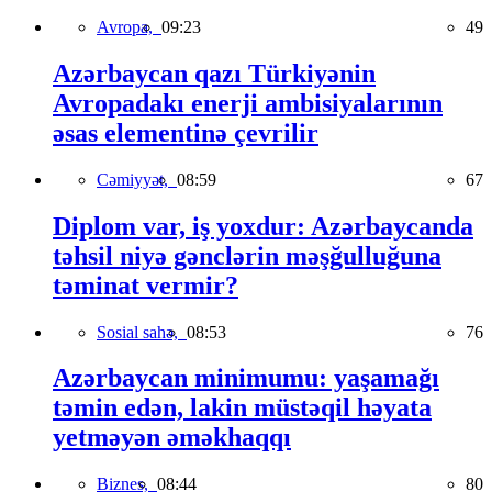
Avropa,
09:23
49
Azərbaycan qazı Türkiyənin
Avropadakı enerji ambisiyalarının
əsas elementinə çevrilir
Cəmiyyət,
08:59
67
Diplom var, iş yoxdur: Azərbaycanda
təhsil niyə gənclərin məşğulluğuna
təminat vermir?
Sosial sahə,
08:53
76
Azərbaycan minimumu: yaşamağı
təmin edən, lakin müstəqil həyata
yetməyən əməkhaqqı
Biznes,
08:44
80