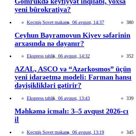
Gömrükdə keyfiyyət inqilabı, yoxsa
yeni bürokratiya?
Keçmiş Sovet məkanı,
06 avqust, 14:37
380
Ceyhun Bayramovun Kiyev səfərinin
arxasında nə dayanır?
Ekspress təhlil,
06 avqust, 14:32
352
AZAL, ASCO və “Azərkosmos” üçün
yeni idarəetmə modeli: Fərman hansı
dəyişiklikləri gətirir?
Ekspress təhlil,
06 avqust, 13:43
339
Məhkəmə icmalı: 3–5 avqust 2026-cı
il
Keçmiş Sovet məkanı,
06 avqust, 13:19
345