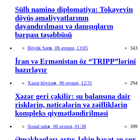
Sülh naminə diplomatiya: Tokayevin
döyüş əməliyyatlarının
dayandırılması və danışıqların
bərpası təşəbbüsü
Böyük Şərq,
06 avqust, 13:05
343
İran və Ermənistan öz “TRIPP”lərini
hazırlayır
Xəzər hövzəsi,
06 avqust, 12:31
294
Xəzər geri çəkilir: su balansına dair
risklərin, nəticələrin və zəifliklərin
kompleks qiymətləndirilməsi
Sosial sahə,
06 avqust, 01:38
399
Əməkhaqları artır, lakin həyat ən çox