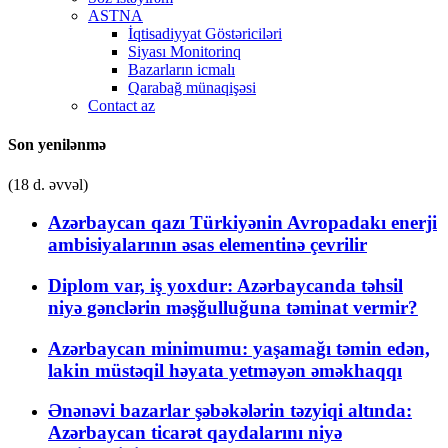
ASTNA
İqtisadiyyat Göstəriciləri
Siyası Monitorinq
Bazarların icmalı
Qarabağ münaqişəsi
Contact az
Son yenilənmə
(18 d. əvvəl)
Azərbaycan qazı Türkiyənin Avropadakı enerji
ambisiyalarının əsas elementinə çevrilir
Diplom var, iş yoxdur: Azərbaycanda təhsil
niyə gənclərin məşğulluğuna təminat vermir?
Azərbaycan minimumu: yaşamağı təmin edən,
lakin müstəqil həyata yetməyən əməkhaqqı
Ənənəvi bazarlar şəbəkələrin təzyiqi altında:
Azərbaycan ticarət qaydalarını niyə