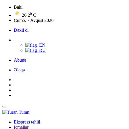
Bakı
0
26.2
C
Cümə, 7 Avqust 2026
Daxil ol
Abunə
Əlaqə
Turan
Ekspress təhlil
İcmallar