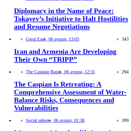
Diplomacy in the Name of Peace:
Tokayev’s Initiative to Halt Hostilities
and Resume Negotiations
Great East,
06 avqust, 13:05
343
Iran and Armenia Are Developing
Their Own “TRIPP”
The Caspian Basin,
06 avqust, 12:31
294
The Caspian Is Retreating: A
Comprehensive Assessment of Water-
Balance Risks, Consequences and
Vulnerabilities
Social sphere,
06 avqust, 01:38
399