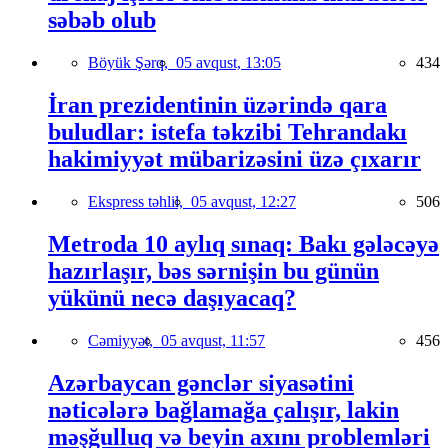
səbəb olub
Böyük Şərq,
05 avqust, 13:05
434
İran prezidentinin üzərində qara
buludlar: istefa təkzibi Tehrandakı
hakimiyyət mübarizəsini üzə çıxarır
Ekspress təhlil,
05 avqust, 12:27
506
Metroda 10 aylıq sınaq: Bakı gələcəyə
hazırlaşır, bəs sərnişin bu günün
yükünü necə daşıyacaq?
Cəmiyyət,
05 avqust, 11:57
456
Azərbaycan gənclər siyasətini
nəticələrə bağlamağa çalışır, lakin
məşğulluq və beyin axını problemləri