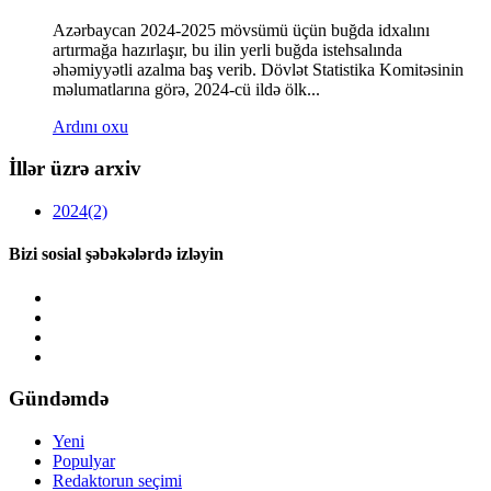
Azərbaycan 2024-2025 mövsümü üçün buğda idxalını
artırmağa hazırlaşır, bu ilin yerli buğda istehsalında
əhəmiyyətli azalma baş verib. Dövlət Statistika Komitəsinin
məlumatlarına görə, 2024-cü ildə ölk...
Ardını oxu
İllər üzrə arxiv
2024
(2)
Bizi sosial şəbəkələrdə izləyin
Gündəmdə
Yeni
Populyar
Redaktorun seçimi