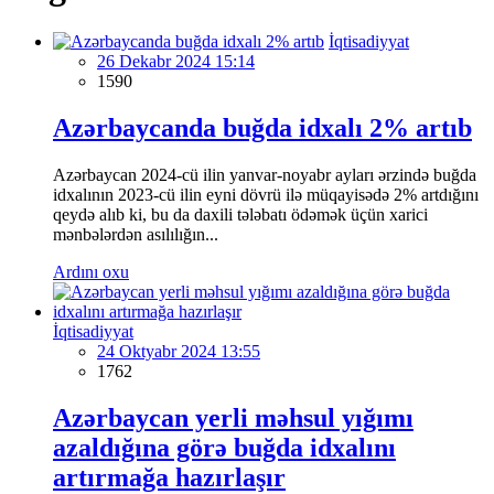
İqtisadiyyat
26 Dekabr 2024 15:14
1590
Azərbaycanda buğda idxalı 2% artıb
Azərbaycan 2024-cü ilin yanvar-noyabr ayları ərzində buğda
idxalının 2023-cü ilin eyni dövrü ilə müqayisədə 2% artdığını
qeydə alıb ki, bu da daxili tələbatı ödəmək üçün xarici
mənbələrdən asılılığın...
Ardını oxu
İqtisadiyyat
24 Oktyabr 2024 13:55
1762
Azərbaycan yerli məhsul yığımı
azaldığına görə buğda idxalını
artırmağa hazırlaşır