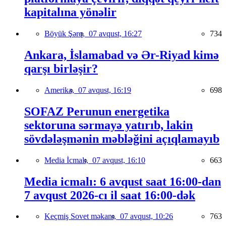
kapitalına yönəlir
Böyük Şərq,
07 avqust, 16:27
734
Ankara, İslamabad və Ər-Riyad kimə
qarşı birləşir?
Amerika,
07 avqust, 16:19
698
SOFAZ Perunun energetika
sektoruna sərmayə yatırıb, lakin
sövdələşmənin məbləğini açıqlamayıb
Media İcmalı,
07 avqust, 16:10
663
Media icmalı: 6 avqust saat 16:00-dan
7 avqust 2026-cı il saat 16:00-dək
Keçmiş Sovet məkanı,
07 avqust, 10:26
763