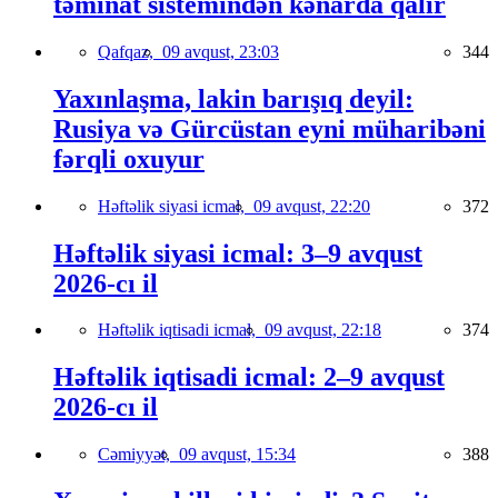
təminat sistemindən kənarda qalır
Qafqaz,
09 avqust, 23:03
344
Yaxınlaşma, lakin barışıq deyil:
Rusiya və Gürcüstan eyni müharibəni
fərqli oxuyur
Həftəlik siyasi icmal,
09 avqust, 22:20
372
Həftəlik siyasi icmal: 3–9 avqust
2026-cı il
Həftəlik iqtisadi icmal,
09 avqust, 22:18
374
Həftəlik iqtisadi icmal: 2–9 avqust
2026-cı il
Cəmiyyət,
09 avqust, 15:34
388