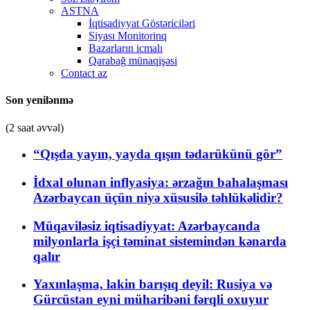
ASTNA
İqtisadiyyat Göstəriciləri
Siyası Monitorinq
Bazarların icmalı
Qarabağ münaqişəsi
Contact az
Son yenilənmə
(2 saat əvvəl)
“Qışda yayın, yayda qışın tədarükünü gör”
İdxal olunan inflyasiya: ərzağın bahalaşması
Azərbaycan üçün niyə xüsusilə təhlükəlidir?
Müqaviləsiz iqtisadiyyat: Azərbaycanda
milyonlarla işçi təminat sistemindən kənarda
qalır
Yaxınlaşma, lakin barışıq deyil: Rusiya və
Gürcüstan eyni müharibəni fərqli oxuyur