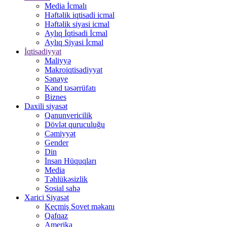
Media İcmalı
Həftəlik iqtisadi icmal
Həftəlik siyasi icmal
Aylıq İqtisadi İcmal
Aylıq Siyasi İcmal
İqtisadiyyat
Maliyyə
Makroiqtisadiyyat
Sənaye
Kənd təsərrüfatı
Biznes
Daxili siyasət
Qanunvericilik
Dövlət quruculuğu
Cəmiyyət
Gender
Din
İnsan Hüquqları
Media
Təhlükəsizlik
Sosial sahə
Xarici Siyasət
Keçmiş Sovet məkanı
Qafqaz
Amerika