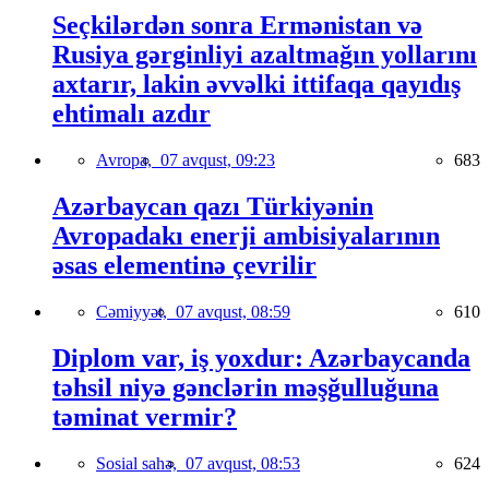
Seçkilərdən sonra Ermənistan və
Rusiya gərginliyi azaltmağın yollarını
axtarır, lakin əvvəlki ittifaqa qayıdış
ehtimalı azdır
Avropa,
07 avqust, 09:23
683
Azərbaycan qazı Türkiyənin
Avropadakı enerji ambisiyalarının
əsas elementinə çevrilir
Cəmiyyət,
07 avqust, 08:59
610
Diplom var, iş yoxdur: Azərbaycanda
təhsil niyə gənclərin məşğulluğuna
təminat vermir?
Sosial sahə,
07 avqust, 08:53
624