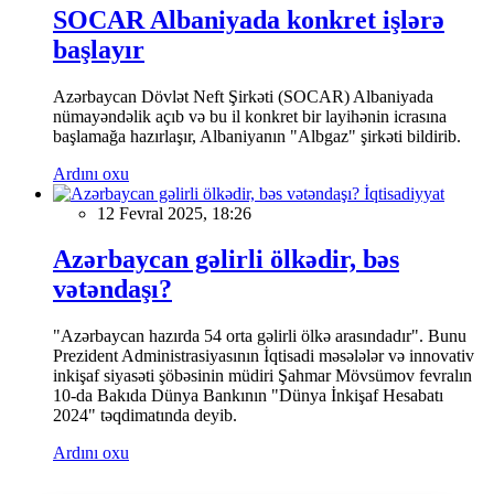
SOCAR Albaniyada konkret işlərə
başlayır
Azərbaycan Dövlət Neft Şirkəti (SOCAR) Albaniyada
nümayəndəlik açıb və bu il konkret bir layihənin icrasına
başlamağa hazırlaşır, Albaniyanın "Albgaz" şirkəti bildirib.
Ardını oxu
İqtisadiyyat
12 Fevral 2025, 18:26
Azərbaycan gəlirli ölkədir, bəs
vətəndaşı?
"Azərbaycan hazırda 54 orta gəlirli ölkə arasındadır". Bunu
Prezident Administrasiyasının İqtisadi məsələlər və innovativ
inkişaf siyasəti şöbəsinin müdiri Şahmar Mövsümov fevralın
10-da Bakıda Dünya Bankının "Dünya İnkişaf Hesabatı
2024" təqdimatında deyib.
Ardını oxu