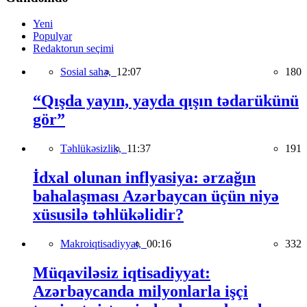
Yeni
Populyar
Redaktorun seçimi
Sosial sahə,
12:07
180
“Qışda yayın, yayda qışın tədarükünü
gör”
Təhlükəsizlik,
11:37
191
İdxal olunan inflyasiya: ərzağın
bahalaşması Azərbaycan üçün niyə
xüsusilə təhlükəlidir?
Makroiqtisadiyyat,
00:16
332
Müqaviləsiz iqtisadiyyat:
Azərbaycanda milyonlarla işçi