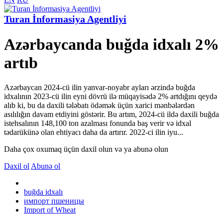
Turan İnformasiya Agentliyi
Azərbaycanda buğda idxalı 2%
artıb
Azərbaycan 2024-cü ilin yanvar-noyabr ayları ərzində buğda
idxalının 2023-cü ilin eyni dövrü ilə müqayisədə 2% artdığını qeydə
alıb ki, bu da daxili tələbatı ödəmək üçün xarici mənbələrdən
asılılığın davam etdiyini göstərir. Bu artım, 2024-cü ildə daxili buğda
istehsalının 148,100 ton azalması fonunda baş verir və idxal
tədarükünə olan ehtiyacı daha da artırır. 2022-ci ilin iyu...
Daha çox oxumaq üçün daxil olun və ya abunə olun
Daxil ol
Abunə ol
buğda idxalı
импорт пшеницы
Import of Wheat