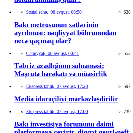
Sosial sahə,
08 avqust, 00:50
638
Bakı metrosunun xətlərinin
ayrılması: nəqliyyat böhranından
necə qaçmaq olar?
Cəmiyyət,
08 avqust, 00:41
552
Təbriz azadlığının salnaməsi:
Məşrutə hərəkatı və müasirlik
Ekspress təhlil,
07 avqust, 17:28
597
Media idarəçiliyi mərkəzləşdirilir
Ekspress təhlil,
07 avqust, 17:00
739
Bakı investisiya forumunu daimi
platformaya çevirir, diqqət qeyri-neft