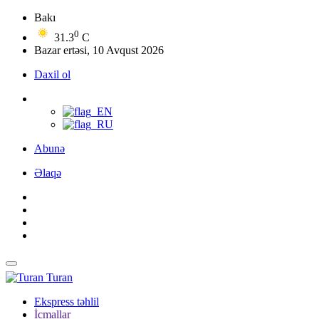
Bakı
0
31.3
C
Bazar ertəsi, 10 Avqust 2026
Daxil ol
Abunə
Əlaqə
Turan
Ekspress təhlil
İcmallar