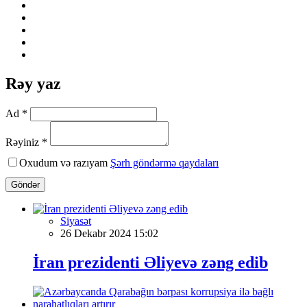
Rəy yaz
Ad *
Rəyiniz *
Oxudum və razıyam
Şərh göndərmə qaydaları
Göndər
Siyasət
26 Dekabr 2024 15:02
İran prezidenti Əliyevə zəng edib