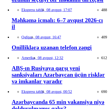
Ekspress təhlil,
08 avqust, 17:07
488
Məhkəmə icmalı: 6–7 avqust 2026-cı
il
Qafqaz,
08 avqust, 16:47
409
Onilliklərə uzanan telefon zəngi
Amerika,
08 avqust, 12:32
612
ABŞ-ın Rusiyaya qarşı yeni
sanksiyaları Azərbaycan üçün risklər
və imkanlar yaradır
Ekspress təhlil,
08 avqust, 00:52
690
Azərbaycanda 65 min vakansiya niyə
doldurulmamış qalır?