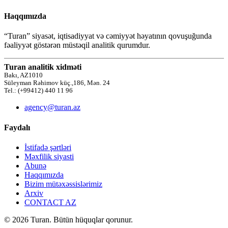
Haqqımızda
“Turan” siyasət, iqtisadiyyat və cəmiyyət həyatının qovuşuğunda
fəaliyyət göstərən müstəqil analitik qurumdur.
Turan analitik xidməti
Bakı, AZ1010
Süleyman Rəhimov küç.,186, Mən. 24
Tel.: (+99412) 440 11 96
agency@turan.az
Faydalı
İstifadə şərtləri
Məxfilik siyasti
Abunə
Haqqımızda
Bizim mütəxəssislərimiz
Arxiv
CONTACT AZ
© 2026 Turan. Bütün hüquqlar qorunur.