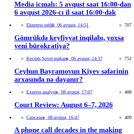
Media icmalı: 5 avqust saat 16:00-dan
6 avqust 2026-cı il saat 16:00-dək
Ekspress təhlil,
06 avqust, 14:51
707
Gömrükdə keyfiyyət inqilabı, yoxsa
yeni bürokratiya?
Keçmiş Sovet məkanı,
06 avqust, 14:37
752
Ceyhun Bayramovun Kiyev səfərinin
arxasında nə dayanır?
Express analysis,
08 avqust, 17:07
488
Court Review: August 6–7, 2026
Caucasus,
08 avqust, 16:47
409
A phone call decades in the making