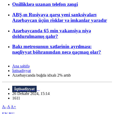
Onilliklərə uzanan telefon zəngi
ABŞ-ın Rusiyaya qarşı yeni sanksiyaları
Azərbaycan üçün risklər və imkanlar yaradır
Azərbaycanda 65 min vakansiya niyə
doldurulmamış qalır?
Bakı metrosunun xətlərinin ayrılması:
nəqliyyat böhranından necə qaçmaq olar?
Ana səhifə
İqtisadiyyat
Azərbaycanda buğda idxalı 2% artıb
İqtisadiyyat
26 Dekabr 2024, 15:14
1611
A-
A
A+
EN
RU