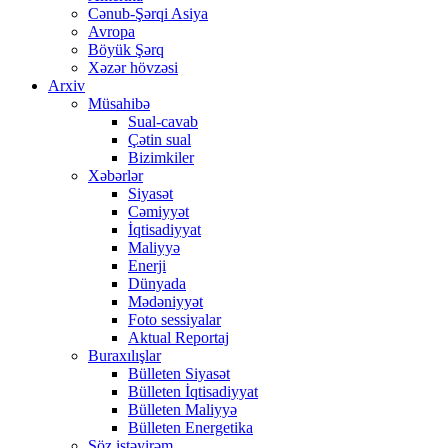
Cənub-Şərqi Asiya
Avropa
Böyük Şərq
Xəzər hövzəsi
Arxiv
Müsahibə
Sual-cavab
Çətin sual
Bizimkiler
Xəbərlər
Siyasət
Cəmiyyət
İqtisadiyyat
Maliyyə
Enerji
Dünyada
Mədəniyyət
Foto sessiyalar
Aktual Reportaj
Buraxılışlar
Bülleten Siyasət
Bülleten İqtisadiyyat
Bülleten Maliyyə
Bülleten Energetika
Söz istəyirəm