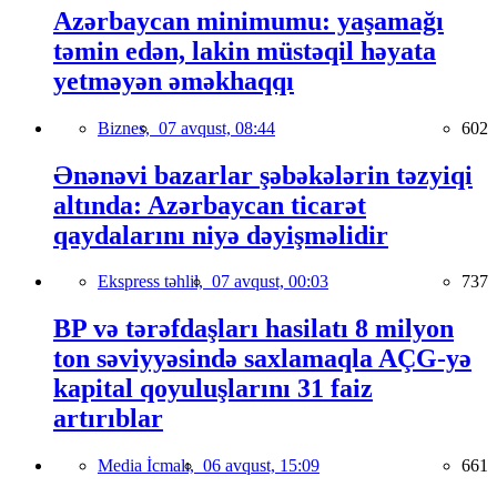
Azərbaycan minimumu: yaşamağı
təmin edən, lakin müstəqil həyata
yetməyən əməkhaqqı
Biznes,
07 avqust, 08:44
602
Ənənəvi bazarlar şəbəkələrin təzyiqi
altında: Azərbaycan ticarət
qaydalarını niyə dəyişməlidir
Ekspress təhlil,
07 avqust, 00:03
737
BP və tərəfdaşları hasilatı 8 milyon
ton səviyyəsində saxlamaqla AÇG-yə
kapital qoyuluşlarını 31 faiz
artırıblar
Media İcmalı,
06 avqust, 15:09
661