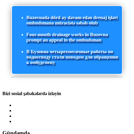
Buzovnada dörd ay davam edən drenaj işləri
ombudsmana müraciətə səbəb olub
Four-month drainage works in Buzovna
prompt an appeal to the ombudsman
В Бузовна четырехмесячные работы по
водоотводу стали поводом для обращения
к омбудсмену
Bizi sosial şəbəkələrdə izləyin
Gündəmdə