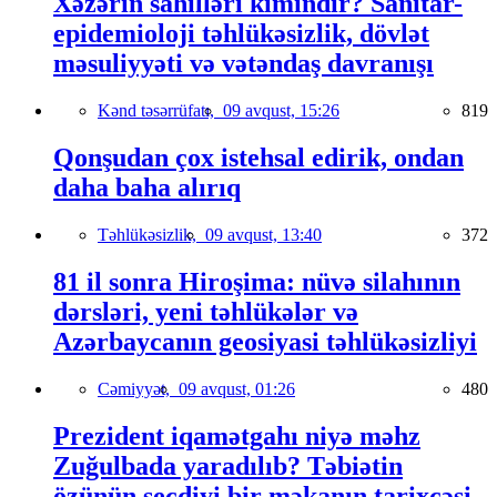
Xəzərin sahilləri kimindir? Sanitar-
epidemioloji təhlükəsizlik, dövlət
məsuliyyəti və vətəndaş davranışı
Kənd təsərrüfatı,
09 avqust, 15:26
819
Qonşudan çox istehsal edirik, ondan
daha baha alırıq
Təhlükəsizlik,
09 avqust, 13:40
372
81 il sonra Hiroşima: nüvə silahının
dərsləri, yeni təhlükələr və
Azərbaycanın geosiyasi təhlükəsizliyi
Cəmiyyət,
09 avqust, 01:26
480
Prezident iqamətgahı niyə məhz
Zuğulbada yaradılıb? Təbiətin
özünün seçdiyi bir məkanın tarixçəsi