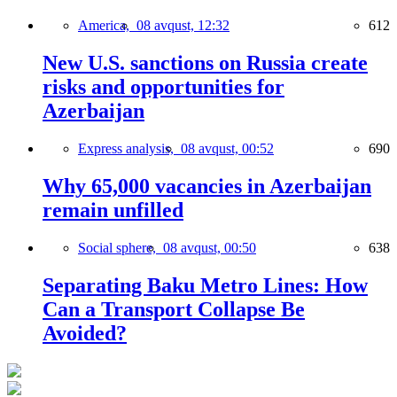
America,
08 avqust, 12:32
612
New U.S. sanctions on Russia create
risks and opportunities for
Azerbaijan
Express analysis,
08 avqust, 00:52
690
Why 65,000 vacancies in Azerbaijan
remain unfilled
Social sphere,
08 avqust, 00:50
638
Separating Baku Metro Lines: How
Can a Transport Collapse Be
Avoided?