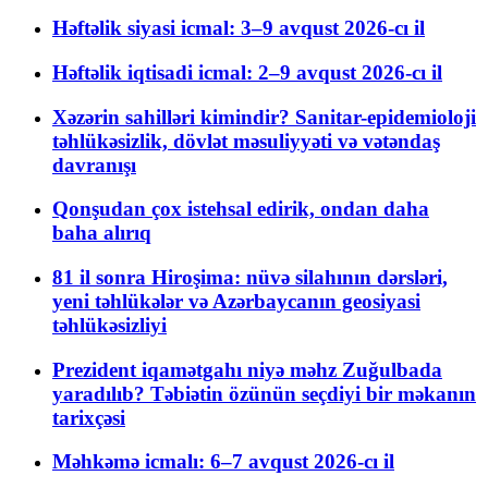
Həftəlik siyasi icmal: 3–9 avqust 2026-cı il
Həftəlik iqtisadi icmal: 2–9 avqust 2026-cı il
Xəzərin sahilləri kimindir? Sanitar-epidemioloji
təhlükəsizlik, dövlət məsuliyyəti və vətəndaş
davranışı
Qonşudan çox istehsal edirik, ondan daha
baha alırıq
81 il sonra Hiroşima: nüvə silahının dərsləri,
yeni təhlükələr və Azərbaycanın geosiyasi
təhlükəsizliyi
Prezident iqamətgahı niyə məhz Zuğulbada
yaradılıb? Təbiətin özünün seçdiyi bir məkanın
tarixçəsi
Məhkəmə icmalı: 6–7 avqust 2026-cı il