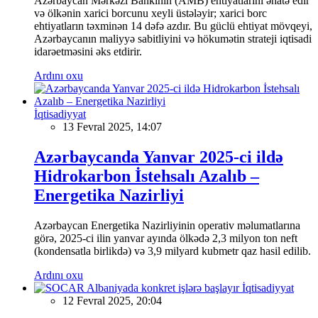
Azərbaycan Mərkəzi Bankının (AMB) ehtiyatlarını əhatə edir
və ölkənin xarici borcunu xeyli üstələyir; xarici borc
ehtiyatların təxminən 14 dəfə azdır. Bu güclü ehtiyat mövqeyi,
Azərbaycanın maliyyə sabitliyini və hökumətin strateji iqtisadi
idarəetməsini əks etdirir.
Ardını oxu
İqtisadiyyat
13 Fevral 2025, 14:07
Azərbaycanda Yanvar 2025-ci ildə
Hidrokarbon İstehsalı Azalıb –
Energetika Nazirliyi
Azərbaycan Energetika Nazirliyinin operativ məlumatlarına
görə, 2025-ci ilin yanvar ayında ölkədə 2,3 milyon ton neft
(kondensatla birlikdə) və 3,9 milyard kubmetr qaz hasil edilib.
Ardını oxu
İqtisadiyyat
12 Fevral 2025, 20:04