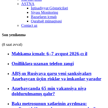
ASTNA
İqtisadiyyat Göstəriciləri
Siyası Monitorinq
Bazarların icmalı
Qarabağ münaqişəsi
Contact az
Son yenilənmə
(8 saat əvvəl)
Məhkəmə icmalı: 6–7 avqust 2026-cı il
Onilliklərə uzanan telefon zəngi
ABŞ-ın Rusiyaya qarşı yeni sanksiyaları
Azərbaycan üçün risklər və imkanlar yaradır
Azərbaycanda 65 min vakansiya niyə
doldurulmamış qalır?
Bakı metrosunun xətlərinin ayrılması: