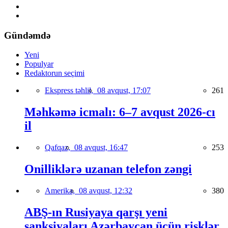
Gündəmdə
Yeni
Populyar
Redaktorun seçimi
Ekspress təhlil,
08 avqust, 17:07
261
Məhkəmə icmalı: 6–7 avqust 2026-cı
il
Qafqaz,
08 avqust, 16:47
253
Onilliklərə uzanan telefon zəngi
Amerika,
08 avqust, 12:32
380
ABŞ-ın Rusiyaya qarşı yeni
sanksiyaları Azərbaycan üçün risklər