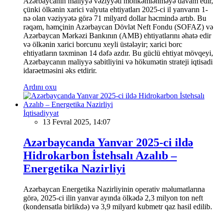
Azərbaycanın maliyyə vəziyyəti möhkəmlənməyə davam edir,
çünki ölkənin xarici valyuta ehtiyatları 2025-ci il yanvarın 1-
nə olan vəziyyətə görə 71 milyard dollar həcmində artıb. Bu
rəqəm, həmçinin Azərbaycan Dövlət Neft Fondu (SOFAZ) və
Azərbaycan Mərkəzi Bankının (AMB) ehtiyatlarını əhatə edir
və ölkənin xarici borcunu xeyli üstələyir; xarici borc
ehtiyatların təxminən 14 dəfə azdır. Bu güclü ehtiyat mövqeyi,
Azərbaycanın maliyyə sabitliyini və hökumətin strateji iqtisadi
idarəetməsini əks etdirir.
Ardını oxu
İqtisadiyyat
13 Fevral 2025, 14:07
Azərbaycanda Yanvar 2025-ci ildə
Hidrokarbon İstehsalı Azalıb –
Energetika Nazirliyi
Azərbaycan Energetika Nazirliyinin operativ məlumatlarına
görə, 2025-ci ilin yanvar ayında ölkədə 2,3 milyon ton neft
(kondensatla birlikdə) və 3,9 milyard kubmetr qaz hasil edilib.