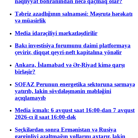
nəqliyyat böhranından necə qaçmaq olar?
Təbriz azadlığının salnaməsi: Məşrutə hərəkatı
və müasirlik
Media idarəçiliyi mərkəzləşdirilir
Bakı investisiya forumunu daimi platformaya
çevirir, diqqət qeyri-neft kapitalına yönəlir
Ankara, İslamabad və Ər-Riyad kimə qarşı
birləşir?
SOFAZ Perunun energetika sektoruna sərmayə
yatırıb, lakin sövdələşmənin məbləğini
açıqlamayıb
Media icmalı: 6 avqust saat 16:00-dan 7 avqust
2026-cı il saat 16:00-dək
Seçkilərdən sonra Ermənistan və Rusiya
gərginliyi azaltmağın yollarını axtarır, lakin