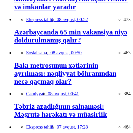
və imkanlar yaradır
Ekspress təhlil,
08 avqust, 00:52
473
Azərbaycanda 65 min vakansiya niyə
doldurulmamış qalır?
Sosial sahə,
08 avqust, 00:50
463
Bakı metrosunun xətlərinin
ayrılması: nəqliyyat böhranından
necə qaçmaq olar?
Cəmiyyət,
08 avqust, 00:41
384
Təbriz azadlığının salnaməsi:
Məşrutə hərəkatı və müasirlik
Ekspress təhlil,
07 avqust, 17:28
464