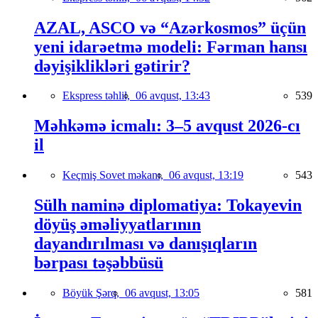
AZAL, ASCO və “Azərkosmos” üçün
yeni idarəetmə modeli: Fərman hansı
dəyişiklikləri gətirir?
Ekspress təhlil,
06 avqust, 13:43
539
Məhkəmə icmalı: 3–5 avqust 2026-cı
il
Keçmiş Sovet məkanı,
06 avqust, 13:19
543
Sülh naminə diplomatiya: Tokayevin
döyüş əməliyyatlarının
dayandırılması və danışıqların
bərpası təşəbbüsü
Böyük Şərq,
06 avqust, 13:05
581