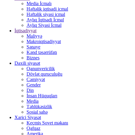
Media İcmalı
Həftəlik iqtisadi icmal
Həftəlik siyasi icmal
Aylıq İqtisadi İcmal
Aylıq Siyasi İcmal
İqtisadiyyat
Maliyyə
Makroiqtisadiyyat
Sənaye
Kənd təsərrüfatı
Biznes
Daxili siyasət
Qanunvericilik
Dövlət quruculuğu
Cəmiyyət
Gender
Din
İnsan Hüquqları
Media
Təhlükəsizlik
Sosial sahə
Xarici Siyasət
Keçmiş Sovet məkanı
Qafqaz
Amerika