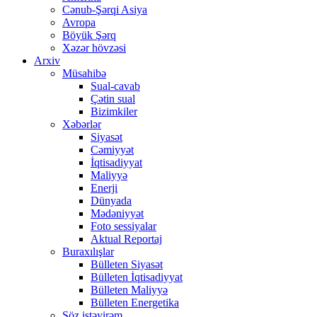
Cənub-Şərqi Asiya
Avropa
Böyük Şərq
Xəzər hövzəsi
Arxiv
Müsahibə
Sual-cavab
Çətin sual
Bizimkiler
Xəbərlər
Siyasət
Cəmiyyət
İqtisadiyyat
Maliyyə
Enerji
Dünyada
Mədəniyyət
Foto sessiyalar
Aktual Reportaj
Buraxılışlar
Bülleten Siyasət
Bülleten İqtisadiyyat
Bülleten Maliyyə
Bülleten Energetika
Söz istəyirəm