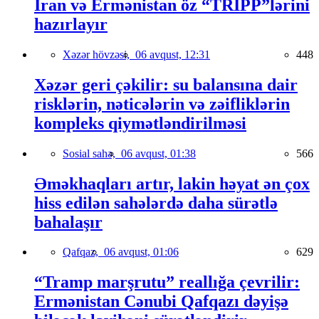
İran və Ermənistan öz “TRIPP”lərini
hazırlayır
Xəzər hövzəsi,
06 avqust, 12:31
448
Xəzər geri çəkilir: su balansına dair
risklərin, nəticələrin və zəifliklərin
kompleks qiymətləndirilməsi
Sosial sahə,
06 avqust, 01:38
566
Əməkhaqları artır, lakin həyat ən çox
hiss edilən sahələrdə daha sürətlə
bahalaşır
Qafqaz,
06 avqust, 01:06
629
“Tramp marşrutu” reallığa çevrilir:
Ermənistan Cənubi Qafqazı dəyişə