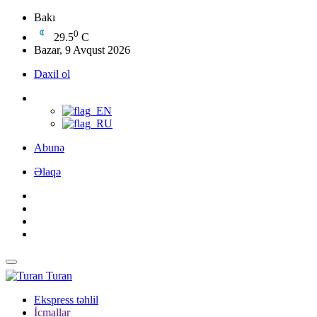
Bakı
0
29.5
C
Bazar, 9 Avqust 2026
Daxil ol
Abunə
Əlaqə
Turan
Ekspress təhlil
İcmallar