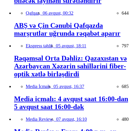
biləcək layihəni sürətləndirir
Qafqaz,
06 avqust, 00:32
644
ABŞ və Çin Cənubi Qafqazda
marşrutlar uğrunda rəqabət aparır
Ekspress təhlil,
05 avqust, 18:11
797
Rəqəmsal Orta Dəhliz: Qazaxıstan və
Azərbaycan Xəzərin sahillərini fiber-
optik xətlə birləşdirdi
Media İcmalı,
05 avqust, 16:37
685
Media icmalı: 4 avqust saat 16:00-dan
5 avqust saat 16:00-dək
Media Review,
07 avqust, 16:10
480