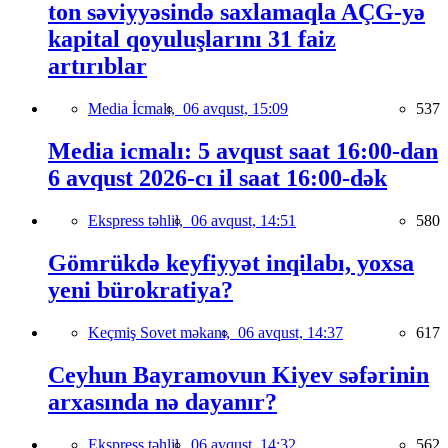
ton səviyyəsində saxlamaqla AÇG-yə
kapital qoyuluşlarını 31 faiz
artırıblar
Media İcmalı,
06 avqust, 15:09
537
Media icmalı: 5 avqust saat 16:00-dan
6 avqust 2026-cı il saat 16:00-dək
Ekspress təhlil,
06 avqust, 14:51
580
Gömrükdə keyfiyyət inqilabı, yoxsa
yeni bürokratiya?
Keçmiş Sovet məkanı,
06 avqust, 14:37
617
Ceyhun Bayramovun Kiyev səfərinin
arxasında nə dayanır?
Ekspress təhlil,
06 avqust, 14:32
562