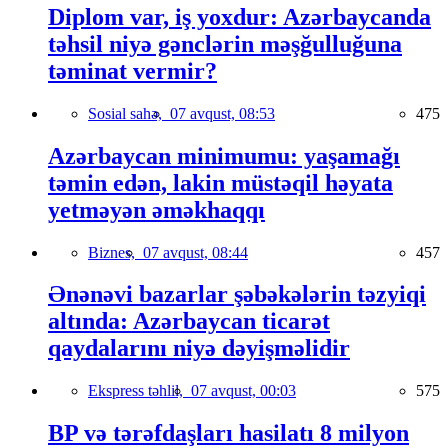
Diplom var, iş yoxdur: Azərbaycanda
təhsil niyə gənclərin məşğulluğuna
təminat vermir?
Sosial sahə,
07 avqust, 08:53
475
Azərbaycan minimumu: yaşamağı
təmin edən, lakin müstəqil həyata
yetməyən əməkhaqqı
Biznes,
07 avqust, 08:44
457
Ənənəvi bazarlar şəbəkələrin təzyiqi
altında: Azərbaycan ticarət
qaydalarını niyə dəyişməlidir
Ekspress təhlil,
07 avqust, 00:03
575
BP və tərəfdaşları hasilatı 8 milyon