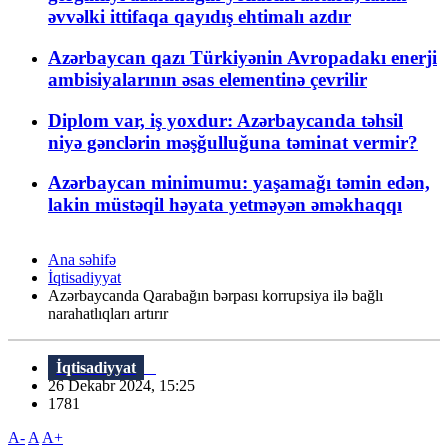
əvvəlki ittifaqa qayıdış ehtimalı azdır
Azərbaycan qazı Türkiyənin Avropadakı enerji
ambisiyalarının əsas elementinə çevrilir
Diplom var, iş yoxdur: Azərbaycanda təhsil
niyə gənclərin məşğulluğuna təminat vermir?
Azərbaycan minimumu: yaşamağı təmin edən,
lakin müstəqil həyata yetməyən əməkhaqqı
Ana səhifə
İqtisadiyyat
Azərbaycanda Qarabağın bərpası korrupsiya ilə bağlı
narahatlıqları artırır
İqtisadiyyat
26 Dekabr 2024, 15:25
1781
A-
A
A+