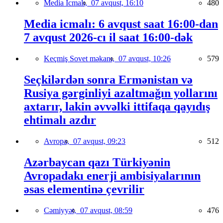
Media İcmalı,
07 avqust, 16:10
480
Media icmalı: 6 avqust saat 16:00-dan
7 avqust 2026-cı il saat 16:00-dək
Keçmiş Sovet məkanı,
07 avqust, 10:26
579
Seçkilərdən sonra Ermənistan və
Rusiya gərginliyi azaltmağın yollarını
axtarır, lakin əvvəlki ittifaqa qayıdış
ehtimalı azdır
Avropa,
07 avqust, 09:23
512
Azərbaycan qazı Türkiyənin
Avropadakı enerji ambisiyalarının
əsas elementinə çevrilir
Cəmiyyət,
07 avqust, 08:59
476