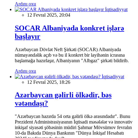
Ardını oxu
İqtisadiyyat
12 Fevral 2025, 20:04
SOCAR Albaniyada konkret işlərə
başlayır
Azərbaycan Dövlət Neft Şirkəti (SOCAR) Albaniyada
nümayəndəlik açıb və bu il konkret bir layihənin icrasına
başlamağa hazırlaşır, Albaniyanın "Albgaz" şirkəti bildirib.
Ardını oxu
İqtisadiyyat
12 Fevral 2025, 18:26
Azərbaycan gəlirli ölkədir, bəs
vətəndaşı?
"Azərbaycan hazırda 54 orta gəlirli ölkə arasındadır". Bunu
Prezident Administrasiyasının İqtisadi məsələlər və innovativ
inkişaf siyasəti şöbəsinin müdiri Şahmar Mövsümov fevralın
10-da Bakıda Dünya Bankının "Dünya İnkişaf Hesabatı