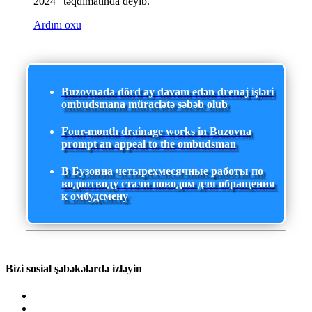
2024" təqdimatında deyib.
Ardını oxu
Buzovnada dörd ay davam edən drenaj işləri
ombudsmana müraciətə səbəb olub
Four-month drainage works in Buzovna
prompt an appeal to the ombudsman
В Бузовна четырехмесячные работы по
водоотводу стали поводом для обращения
к омбудсмену
Bizi sosial şəbəkələrdə izləyin