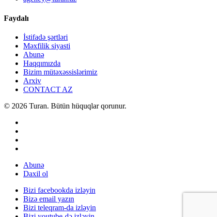
Faydalı
İstifadə şərtləri
Məxfilik siyasti
Abunə
Haqqımızda
Bizim mütəxəssislərimiz
Arxiv
CONTACT AZ
© 2026 Turan. Bütün hüquqlar qorunur.
Abunə
Daxil ol
Bizi facebookda izləyin
Bizə email yazın
Bizi teleqram-da izləyin
Bizi youtube-də izləyin