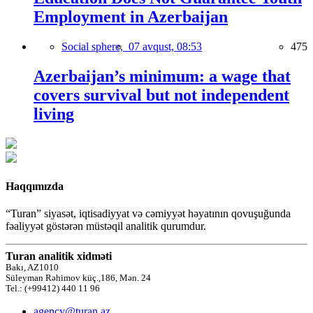
Employment in Azerbaijan
Social sphere,
07 avqust, 08:53
475
Azerbaijan’s minimum: a wage that
covers survival but not independent
living
Haqqımızda
“Turan” siyasət, iqtisadiyyat və cəmiyyət həyatının qovuşuğunda
fəaliyyət göstərən müstəqil analitik qurumdur.
Turan analitik xidməti
Bakı, AZ1010
Süleyman Rəhimov küç.,186, Mən. 24
Tel.: (+99412) 440 11 96
agency@turan.az