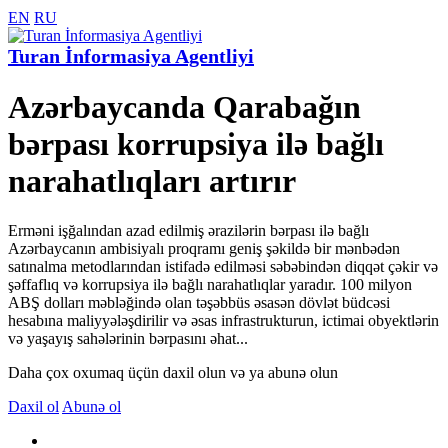
EN
RU
Turan İnformasiya Agentliyi
Azərbaycanda Qarabağın
bərpası korrupsiya ilə bağlı
narahatlıqları artırır
Erməni işğalından azad edilmiş ərazilərin bərpası ilə bağlı
Azərbaycanın ambisiyalı proqramı geniş şəkildə bir mənbədən
satınalma metodlarından istifadə edilməsi səbəbindən diqqət çəkir və
şəffaflıq və korrupsiya ilə bağlı narahatlıqlar yaradır. 100 milyon
ABŞ dolları məbləğində olan təşəbbüs əsasən dövlət büdcəsi
hesabına maliyyələşdirilir və əsas infrastrukturun, ictimai obyektlərin
və yaşayış sahələrinin bərpasını əhat...
Daha çox oxumaq üçün daxil olun və ya abunə olun
Daxil ol
Abunə ol