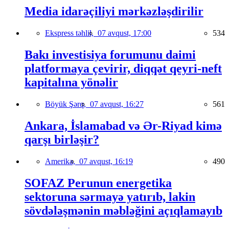
Media idarəçiliyi mərkəzləşdirilir
Ekspress təhlil,
07 avqust, 17:00
534
Bakı investisiya forumunu daimi
platformaya çevirir, diqqət qeyri-neft
kapitalına yönəlir
Böyük Şərq,
07 avqust, 16:27
561
Ankara, İslamabad və Ər-Riyad kimə
qarşı birləşir?
Amerika,
07 avqust, 16:19
490
SOFAZ Perunun energetika
sektoruna sərmayə yatırıb, lakin
sövdələşmənin məbləğini açıqlamayıb