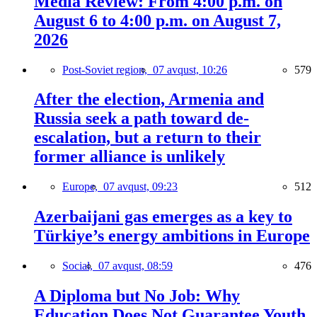
Media Review: From 4:00 p.m. on
August 6 to 4:00 p.m. on August 7,
2026
Post-Soviet region,
07 avqust, 10:26
579
After the election, Armenia and
Russia seek a path toward de-
escalation, but a return to their
former alliance is unlikely
Europe,
07 avqust, 09:23
512
Azerbaijani gas emerges as a key to
Türkiye’s energy ambitions in Europe
Social,
07 avqust, 08:59
476
A Diploma but No Job: Why
Education Does Not Guarantee Youth