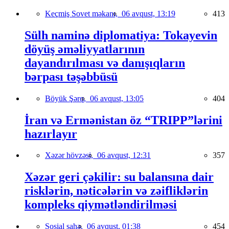
Keçmiş Sovet məkanı,
06 avqust, 13:19
413
Sülh naminə diplomatiya: Tokayevin
döyüş əməliyyatlarının
dayandırılması və danışıqların
bərpası təşəbbüsü
Böyük Şərq,
06 avqust, 13:05
404
İran və Ermənistan öz “TRIPP”lərini
hazırlayır
Xəzər hövzəsi,
06 avqust, 12:31
357
Xəzər geri çəkilir: su balansına dair
risklərin, nəticələrin və zəifliklərin
kompleks qiymətləndirilməsi
Sosial sahə,
06 avqust, 01:38
454