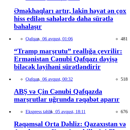
Əməkhaqları artır, lakin həyat ən çox
hiss edilən sahələrdə daha sürətlə
bahalaşır
Qafqaz,
06 avqust, 01:06
481
“Tramp marşrutu” reallığa çevrilir:
Ermənistan Cənubi Qafqazı dəyişə
biləcək layihəni sürətləndirir
Qafqaz,
06 avqust, 00:32
518
ABŞ və Çin Cənubi Qafqazda
marşrutlar uğrunda rəqabət aparır
Ekspress təhlil,
05 avqust, 18:11
676
Rəqəmsal Orta Dəhliz: Qazaxıstan və