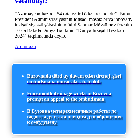
vətəndaşı?
"Azərbaycan hazırda 54 orta gəlirli ölkə arasındadır". Bunu
Prezident Administrasiyasının İqtisadi məsələlər və innovativ
inkişaf siyasəti şöbəsinin müdiri Şahmar Mövsümov fevralın
10-da Bakıda Dünya Bankının "Dünya İnkişaf Hesabatı
2024" təqdimatında deyib.
Ardını oxu
Buzovnada dörd ay davam edən drenaj işləri
ombudsmana müraciətə səbəb olub
Four-month drainage works in Buzovna
prompt an appeal to the ombudsman
В Бузовна четырехмесячные работы по
водоотводу стали поводом для обращения
к омбудсмену