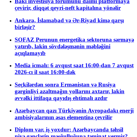
Bakı investisiya forumunu daimi platformaya
çevirir, diqqət qeyri-neft kapitalına yönəlir
Ankara, İslamabad və Ər-Riyad kimə qarşı
birləşir?
SOFAZ Perunun energetika sektoruna sərmayə
yatırıb, lakin sövdələşmənin məbləğini
açıqlamayıb
Media icmalı: 6 avqust saat 16:00-dan 7 avqust
2026-cı il saat 16:00-dək
Seçkilərdən sonra Ermənistan və Rusiya
gərginliyi azaltmağın yollarını axtarır, lakin
əvvəlki ittifaqa qayıdış ehtimalı azdır
Azərbaycan qazı Türkiyənin Avropadakı enerji
ambisiyalarının əsas elementinə çevrilir
Diplom var, iş yoxdur: Azərbaycanda təhsil
niyə gənclərin məşğulluğuna təminat vermir?