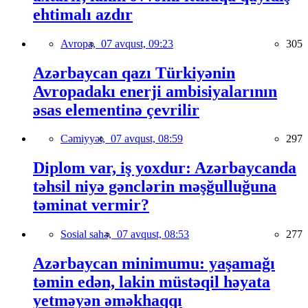
ehtimalı azdır
Avropa,
07 avqust, 09:23
305
Azərbaycan qazı Türkiyənin
Avropadakı enerji ambisiyalarının
əsas elementinə çevrilir
Cəmiyyət,
07 avqust, 08:59
297
Diplom var, iş yoxdur: Azərbaycanda
təhsil niyə gənclərin məşğulluğuna
təminat vermir?
Sosial sahə,
07 avqust, 08:53
277
Azərbaycan minimumu: yaşamağı
təmin edən, lakin müstəqil həyata
yetməyən əməkhaqqı