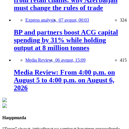
from retail chains: why Azerbaijan
must change the rules of trade
Express analysis,
07 avqust, 00:03
324
BP and partners boost ACG capital
spending by 31% while holding
output at 8 million tonnes
Media Review,
06 avqust, 15:09
415
Media Review: From 4:00 p.m. on
August 5 to 4:00 p.m. on August 6,
2026
Haqqımızda
“Turan” siyasət, iqtisadiyyat və cəmiyyət həyatının qovuşuğunda