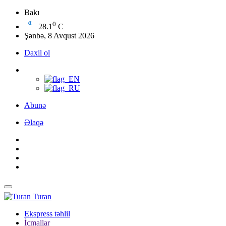
Bakı
0
28.1
C
Şənbə, 8 Avqust 2026
Daxil ol
Abunə
Əlaqə
Turan
Ekspress təhlil
İcmallar