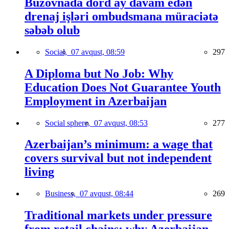
Buzovnada dörd ay davam edən
drenaj işləri ombudsmana müraciətə
səbəb olub
Social,
07 avqust, 08:59
297
A Diploma but No Job: Why
Education Does Not Guarantee Youth
Employment in Azerbaijan
Social sphere,
07 avqust, 08:53
277
Azerbaijan’s minimum: a wage that
covers survival but not independent
living
Business,
07 avqust, 08:44
269
Traditional markets under pressure