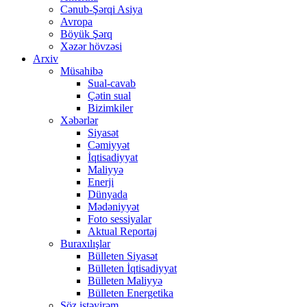
Cənub-Şərqi Asiya
Avropa
Böyük Şərq
Xəzər hövzəsi
Arxiv
Müsahibə
Sual-cavab
Çətin sual
Bizimkiler
Xəbərlər
Siyasət
Cəmiyyət
İqtisadiyyat
Maliyyə
Enerji
Dünyada
Mədəniyyət
Foto sessiyalar
Aktual Reportaj
Buraxılışlar
Bülleten Siyasət
Bülleten İqtisadiyyat
Bülleten Maliyyə
Bülleten Energetika
Söz istəyirəm