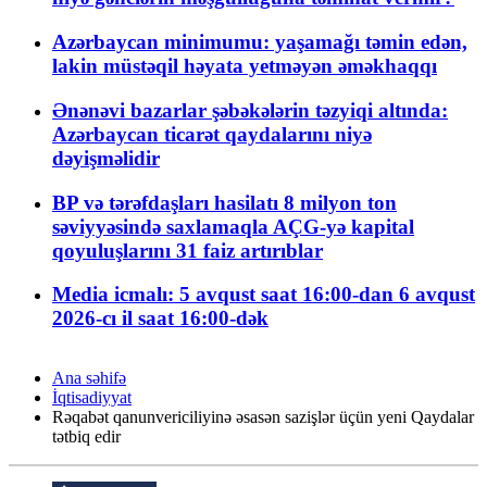
Azərbaycan minimumu: yaşamağı təmin edən,
lakin müstəqil həyata yetməyən əməkhaqqı
Ənənəvi bazarlar şəbəkələrin təzyiqi altında:
Azərbaycan ticarət qaydalarını niyə
dəyişməlidir
BP və tərəfdaşları hasilatı 8 milyon ton
səviyyəsində saxlamaqla AÇG-yə kapital
qoyuluşlarını 31 faiz artırıblar
Media icmalı: 5 avqust saat 16:00-dan 6 avqust
2026-cı il saat 16:00-dək
Ana səhifə
İqtisadiyyat
Rəqabət qanunvericiliyinə əsasən sazişlər üçün yeni Qaydalar
tətbiq edir