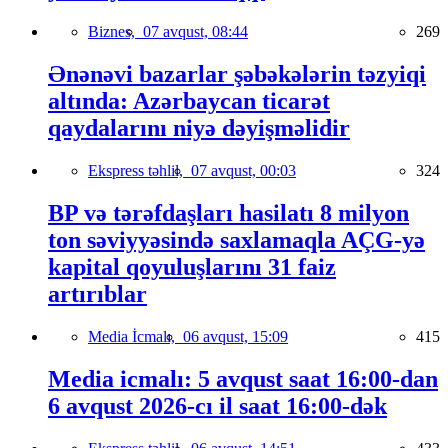
Biznes,
07 avqust, 08:44
269
Ənənəvi bazarlar şəbəkələrin təzyiqi
altında: Azərbaycan ticarət
qaydalarını niyə dəyişməlidir
Ekspress təhlil,
07 avqust, 00:03
324
BP və tərəfdaşları hasilatı 8 milyon
ton səviyyəsində saxlamaqla AÇG-yə
kapital qoyuluşlarını 31 faiz
artırıblar
Media İcmalı,
06 avqust, 15:09
415
Media icmalı: 5 avqust saat 16:00-dan
6 avqust 2026-cı il saat 16:00-dək