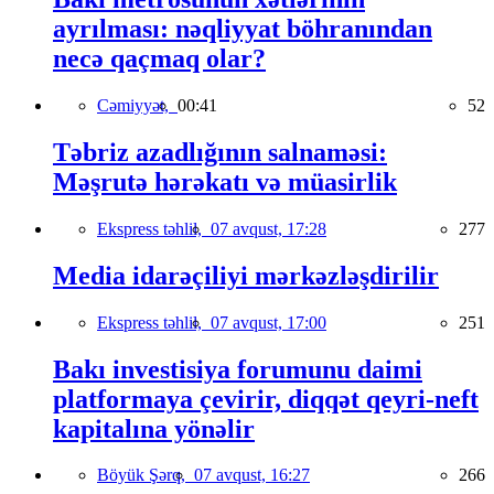
ayrılması: nəqliyyat böhranından
necə qaçmaq olar?
Cəmiyyət,
00:41
52
Təbriz azadlığının salnaməsi:
Məşrutə hərəkatı və müasirlik
Ekspress təhlil,
07 avqust, 17:28
277
Media idarəçiliyi mərkəzləşdirilir
Ekspress təhlil,
07 avqust, 17:00
251
Bakı investisiya forumunu daimi
platformaya çevirir, diqqət qeyri-neft
kapitalına yönəlir
Böyük Şərq,
07 avqust, 16:27
266