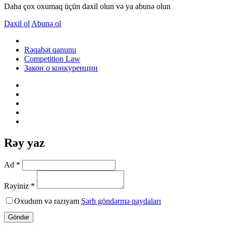
Daha çox oxumaq üçün daxil olun və ya abunə olun
Daxil ol
Abunə ol
Rəqabət qanunu
Competition Law
Закон о конкуренции
Rəy yaz
Ad *
Rəyiniz *
Oxudum və razıyam
Şərh göndərmə qaydaları
Göndər