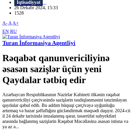
İqtisadiyyat
26 Dekabr 2024, 15:33
1528
A-
A
A+
EN
RU
Turan İnformasiya Agentliyi
Rəqabət qanunvericiliyinə
əsasən sazişlər üçün yeni
Qaydalar tətbiq edir
Azərbaycan Respublikasının Nazirlər Kabineti ölkənin rəqabət
qanunvericiliyi çərçivəsində sazişlərin təsdiqlənməsini tənzimləyən
qaydalar qəbul edib. Bu addım hüquqi çərçivəyə uyğunluğu
artırmaq və bazar şəffaflığını gücləndirmək məqsədi daşıyır. 2024-cü
il 24 dekabr tarixində imzalanmış qərar, təsərrüfat subyektləri
arasında bağlanmış sazişlərin Rəqabət Məcəlləsinə əsasən istisna və
ya az ə...