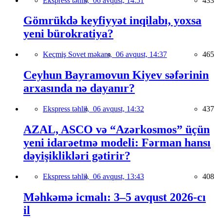
Ekspress təhlil,
06 avqust, 14:51
433
Gömrükdə keyfiyyət inqilabı, yoxsa
yeni bürokratiya?
Keçmiş Sovet məkanı,
06 avqust, 14:37
465
Ceyhun Bayramovun Kiyev səfərinin
arxasında nə dayanır?
Ekspress təhlil,
06 avqust, 14:32
437
AZAL, ASCO və “Azərkosmos” üçün
yeni idarəetmə modeli: Fərman hansı
dəyişiklikləri gətirir?
Ekspress təhlil,
06 avqust, 13:43
408
Məhkəmə icmalı: 3–5 avqust 2026-cı
il