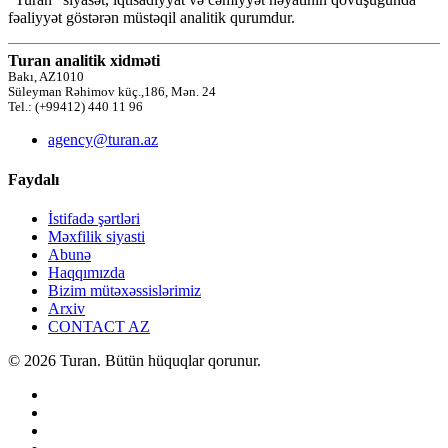
fəaliyyət göstərən müstəqil analitik qurumdur.
Turan analitik xidməti
Bakı, AZ1010
Süleyman Rəhimov küç.,186, Mən. 24
Tel.: (+99412) 440 11 96
agency@turan.az
Faydalı
İstifadə şərtləri
Məxfilik siyasti
Abunə
Haqqımızda
Bizim mütəxəssislərimiz
Arxiv
CONTACT AZ
© 2026 Turan. Bütün hüquqlar qorunur.