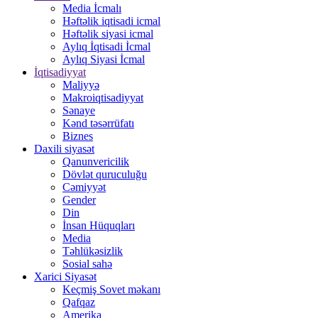
Media İcmalı
Həftəlik iqtisadi icmal
Həftəlik siyasi icmal
Aylıq İqtisadi İcmal
Aylıq Siyasi İcmal
İqtisadiyyat
Maliyyə
Makroiqtisadiyyat
Sənaye
Kənd təsərrüfatı
Biznes
Daxili siyasət
Qanunvericilik
Dövlət quruculuğu
Cəmiyyət
Gender
Din
İnsan Hüquqları
Media
Təhlükəsizlik
Sosial sahə
Xarici Siyasət
Keçmiş Sovet məkanı
Qafqaz
Amerika