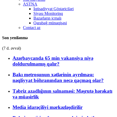
ASTNA
İqtisadiyyat Göstəriciləri
Siyası Monitorinq
Bazarların icmalı
Qarabağ münaqişəsi
Contact az
Son yenilənmə
(7 d. əvvəl)
Azərbaycanda 65 min vakansiya niyə
doldurulmamış qalır?
Bakı metrosunun xətlərinin ayrılması:
nəqliyyat böhranından necə qaçmaq olar?
Təbriz azadlığının salnaməsi: Məşrutə hərəkatı
və müasirlik
Media idarəçiliyi mərkəzləşdirilir