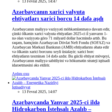
13 Fevral 2025, 14:47
Azərbaycanın xarici valyuta
ehtiyatları xarici borcu 14 dəfə aşdı
Azərbaycanın maliyyə vəziyyəti möhkəmlənməyə davam edir,
çünki ölkənin xarici valyuta ehtiyatları 2025-ci il yanvarın 1-
nə olan vəziyyətə görə 71 milyard dollar həcmində artıb. Bu
rəqəm, həmçinin Azərbaycan Dövlət Neft Fondu (SOFAZ) və
Azərbaycan Mərkəzi Bankının (AMB) ehtiyatlarını əhatə edir
və ölkənin xarici borcunu xeyli üstələyir; xarici borc
ehtiyatların təxminən 14 dəfə azdır. Bu güclü ehtiyat mövqeyi,
Azərbaycanın maliyyə sabitliyini və hökumətin strateji iqtisadi
idarəetməsini əks etdirir.
Ardını oxu
İqtisadiyyat
13 Fevral 2025, 14:07
Azərbaycanda Yanvar 2025-ci ildə
Hidrokarbon İstehsalı Azalıb –