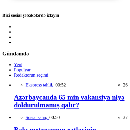
Bizi sosial şəbəkələrdə izləyin
Gündəmdə
Yeni
Populyar
Redaktorun seçimi
Ekspress təhlil,
00:52
26
Azərbaycanda 65 min vakansiya niyə
doldurulmamış qalır?
Sosial sahə,
00:50
37
Bakı metrosunun xətlərinin