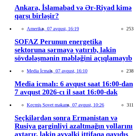
Ankara, İslamabad və Ər-Riyad kimə
qarşı birləşir?
Amerika,
07 avqust, 16:19
253
SOFAZ Perunun energetika
sektoruna sərmayə yatırıb, lakin
sövdələşmənin məbləğini açıqlamayıb
Media İcmalı,
07 avqust, 16:10
238
Media icmalı: 6 avqust saat 16:00-dan
7 avqust 2026-cı il saat 16:00-dək
Keçmiş Sovet məkanı,
07 avqust, 10:26
311
Seçkilərdən sonra Ermənistan və
Rusiya gərginliyi azaltmağın yollarını
axtarır, lakin əvvəlki ittifaqa qayıdış