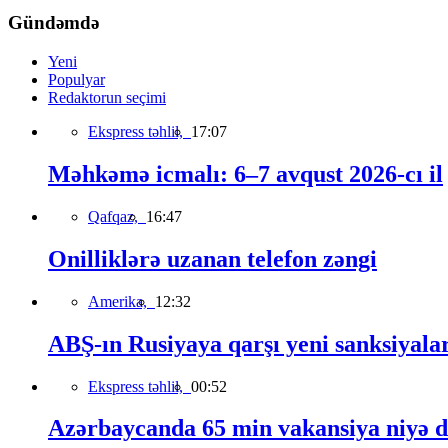
Gündəmdə
Yeni
Populyar
Redaktorun seçimi
Ekspress təhlil,
17:07
Məhkəmə icmalı: 6–7 avqust 2026-cı il
Qafqaz,
16:47
Onilliklərə uzanan telefon zəngi
Amerika,
12:32
ABŞ-ın Rusiyaya qarşı yeni sanksiyala
Ekspress təhlil,
00:52
Azərbaycanda 65 min vakansiya niyə 