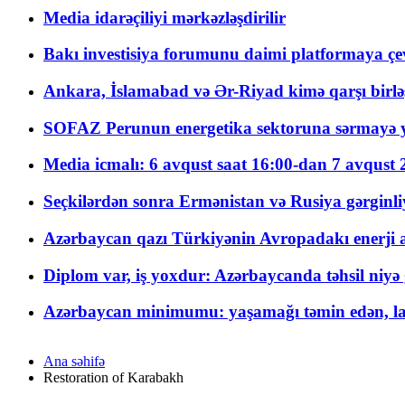
Media idarəçiliyi mərkəzləşdirilir
Bakı investisiya forumunu daimi platformaya çevi
Ankara, İslamabad və Ər-Riyad kimə qarşı birlə
SOFAZ Perunun energetika sektoruna sərmayə ya
Media icmalı: 6 avqust saat 16:00-dan 7 avqust 2
Seçkilərdən sonra Ermənistan və Rusiya gərginliyi
Azərbaycan qazı Türkiyənin Avropadakı enerji am
Diplom var, iş yoxdur: Azərbaycanda təhsil niyə
Azərbaycan minimumu: yaşamağı təmin edən, la
Ana səhifə
Restoration of Karabakh