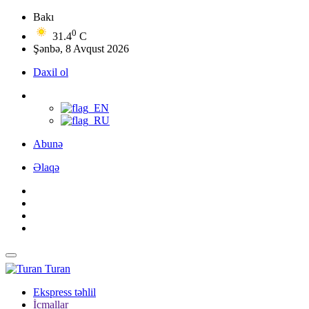
Bakı
0
31.4
C
Şənbə, 8 Avqust 2026
Daxil ol
Abunə
Əlaqə
Turan
Ekspress təhlil
İcmallar