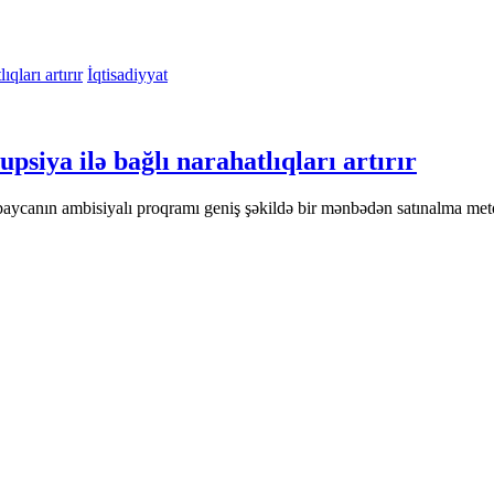
İqtisadiyyat
iya ilə bağlı narahatlıqları artırır
baycanın ambisiyalı proqramı geniş şəkildə bir mənbədən satınalma metod