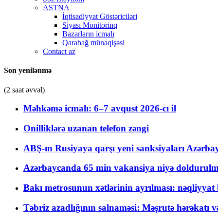
ASTNA
İqtisadiyyat Göstəriciləri
Siyası Monitorinq
Bazarların icmalı
Qarabağ münaqişəsi
Contact az
Son yenilənmə
(2 saat əvvəl)
Məhkəmə icmalı: 6–7 avqust 2026-cı il
Onilliklərə uzanan telefon zəngi
ABŞ-ın Rusiyaya qarşı yeni sanksiyaları Azərba
Azərbaycanda 65 min vakansiya niyə doldurulm
Bakı metrosunun xətlərinin ayrılması: nəqliyya
Təbriz azadlığının salnaməsi: Məşrutə hərəkatı v