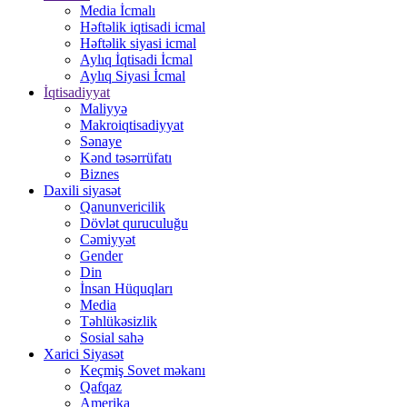
Media İcmalı
Həftəlik iqtisadi icmal
Həftəlik siyasi icmal
Aylıq İqtisadi İcmal
Aylıq Siyasi İcmal
İqtisadiyyat
Maliyyə
Makroiqtisadiyyat
Sənaye
Kənd təsərrüfatı
Biznes
Daxili siyasət
Qanunvericilik
Dövlət quruculuğu
Cəmiyyət
Gender
Din
İnsan Hüquqları
Media
Təhlükəsizlik
Sosial sahə
Xarici Siyasət
Keçmiş Sovet məkanı
Qafqaz
Amerika