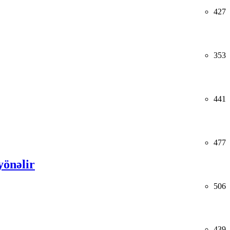
427
353
441
477
yönəlir
506
439