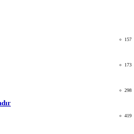
157
173
298
adır
419