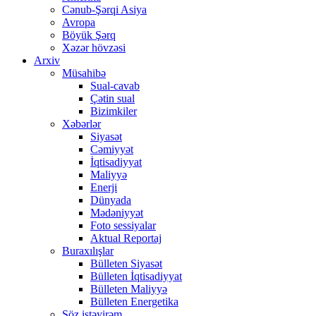
Cənub-Şərqi Asiya
Avropa
Böyük Şərq
Xəzər hövzəsi
Arxiv
Müsahibə
Sual-cavab
Çətin sual
Bizimkiler
Xəbərlər
Siyasət
Cəmiyyət
İqtisadiyyat
Maliyyə
Enerji
Dünyada
Mədəniyyət
Foto sessiyalar
Aktual Reportaj
Buraxılışlar
Bülleten Siyasət
Bülleten İqtisadiyyat
Bülleten Maliyyə
Bülleten Energetika
Söz istəyirəm