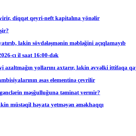
rir, diqqət qeyri-neft kapitalına yönəlir
şir?
tırıb, lakin sövdələşmənin məbləğini açıqlamayıb
026-cı il saat 16:00-dək
 azaltmağın yollarını axtarır, lakin əvvəlki ittifaqa qa
bisiyalarının əsas elementinə çevrilir
 gənclərin məşğulluğuna təminat vermir?
kin müstəqil həyata yetməyən əməkhaqqı