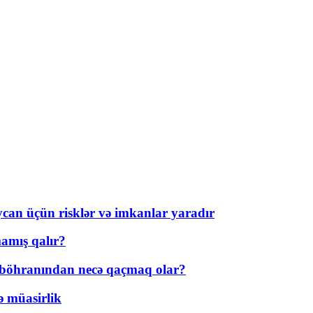
ycan üçün risklər və imkanlar yaradır
amış qalır?
t böhranından necə qaçmaq olar?
ə müasirlik