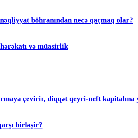
 nəqliyyat böhranından necə qaçmaq olar?
hərəkatı və müasirlik
rmaya çevirir, diqqət qeyri-neft kapitalına 
rşı birləşir?