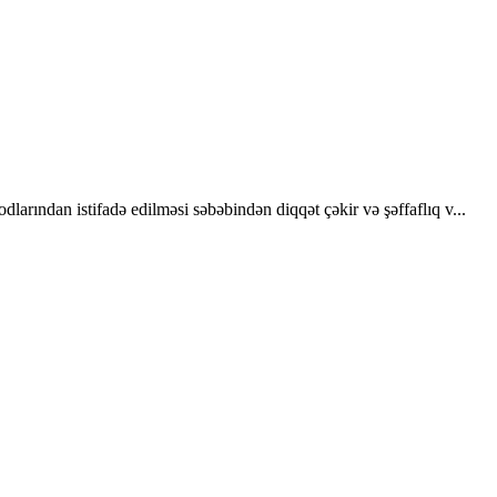
larından istifadə edilməsi səbəbindən diqqət çəkir və şəffaflıq v...