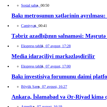
Sosial sahə,
00:50
Bakı metrosunun xətlərinin ayrılması:
Cəmiyyət,
00:41
Təbriz azadlığının salnaməsi: Məşrutə 
Ekspress təhlil,
07 avqust, 17:28
Media idarəçiliyi mərkəzləşdirilir
Ekspress təhlil,
07 avqust, 17:00
Bakı investisiya forumunu daimi platfo
Böyük Şərq,
07 avqust, 16:27
Ankara, İslamabad və Ər-Riyad kimə qa
Amerika,
07 avqust, 16:19