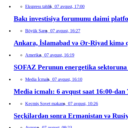
Ekspress təhlil,
07 avqust, 17:00
Bakı investisiya forumunu daimi platfo
Böyük Şərq,
07 avqust, 16:27
Ankara, İslamabad və Ər-Riyad kimə qa
Amerika,
07 avqust, 16:19
SOFAZ Perunun energetika sektoruna s
Media İcmalı,
07 avqust, 16:10
Media icmalı: 6 avqust saat 16:00-dan 7
Keçmiş Sovet məkanı,
07 avqust, 10:26
Seçkilərdən sonra Ermənistan və Rusiya 
Avropa,
07 avqust, 09:23