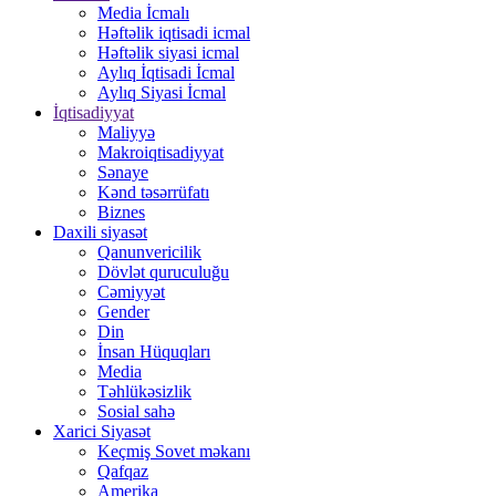
Media İcmalı
Həftəlik iqtisadi icmal
Həftəlik siyasi icmal
Aylıq İqtisadi İcmal
Aylıq Siyasi İcmal
İqtisadiyyat
Maliyyə
Makroiqtisadiyyat
Sənaye
Kənd təsərrüfatı
Biznes
Daxili siyasət
Qanunvericilik
Dövlət quruculuğu
Cəmiyyət
Gender
Din
İnsan Hüquqları
Media
Təhlükəsizlik
Sosial sahə
Xarici Siyasət
Keçmiş Sovet məkanı
Qafqaz
Amerika