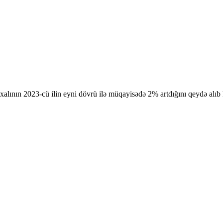
lının 2023-cü ilin eyni dövrü ilə müqayisədə 2% artdığını qeydə alıb ki