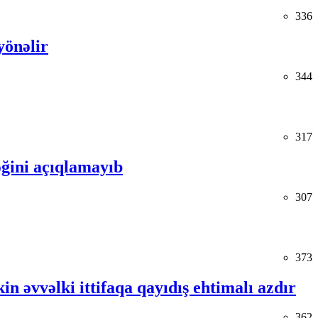
336
yönəlir
344
317
ğini açıqlamayıb
307
373
in əvvəlki ittifaqa qayıdış ehtimalı azdır
362