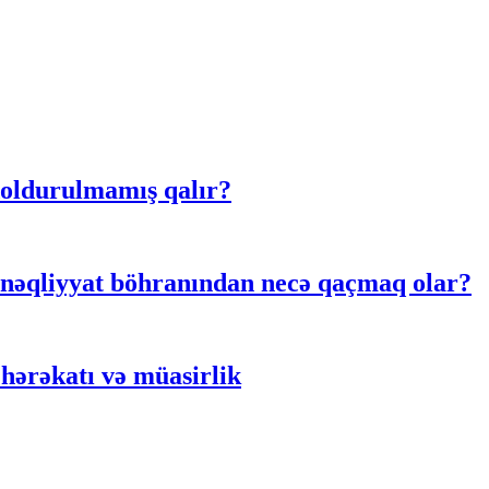
doldurulmamış qalır?
 nəqliyyat böhranından necə qaçmaq olar?
hərəkatı və müasirlik