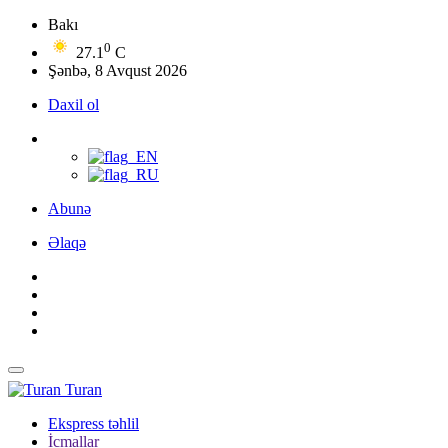
Bakı
0
27.1
C
Şənbə, 8 Avqust 2026
Daxil ol
Abunə
Əlaqə
Turan
Ekspress təhlil
İcmallar