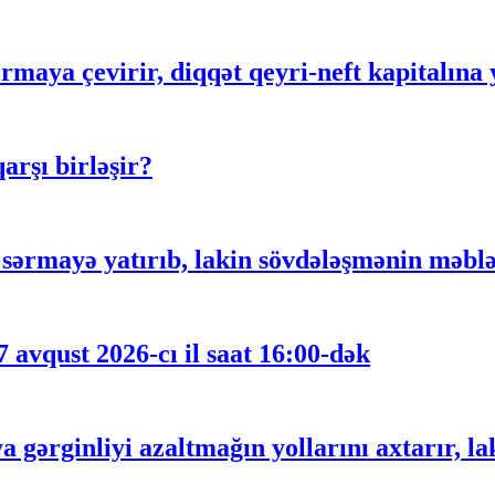
rmaya çevirir, diqqət qeyri-neft kapitalına 
rşı birləşir?
ərmayə yatırıb, lakin sövdələşmənin məblə
 avqust 2026-cı il saat 16:00-dək
gərginliyi azaltmağın yollarını axtarır, lak