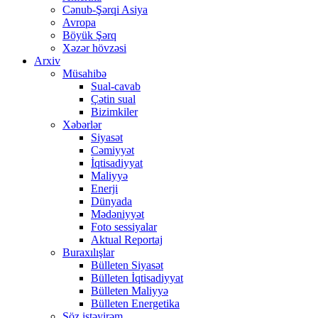
Cənub-Şərqi Asiya
Avropa
Böyük Şərq
Xəzər hövzəsi
Arxiv
Müsahibə
Sual-cavab
Çətin sual
Bizimkiler
Xəbərlər
Siyasət
Cəmiyyət
İqtisadiyyat
Maliyyə
Enerji
Dünyada
Mədəniyyət
Foto sessiyalar
Aktual Reportaj
Buraxılışlar
Bülleten Siyasət
Bülleten İqtisadiyyat
Bülleten Maliyyə
Bülleten Energetika
Söz istəyirəm