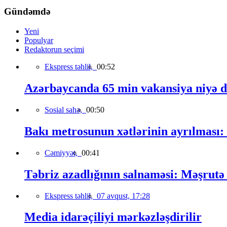
Gündəmdə
Yeni
Populyar
Redaktorun seçimi
Ekspress təhlil,
00:52
Azərbaycanda 65 min vakansiya niyə 
Sosial sahə,
00:50
Bakı metrosunun xətlərinin ayrılması:
Cəmiyyət,
00:41
Təbriz azadlığının salnaməsi: Məşrutə 
Ekspress təhlil,
07 avqust, 17:28
Media idarəçiliyi mərkəzləşdirilir