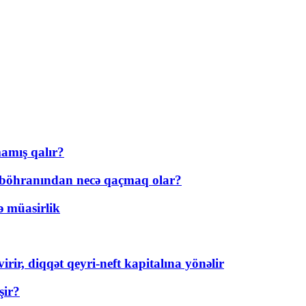
amış qalır?
t böhranından necə qaçmaq olar?
ə müasirlik
rir, diqqət qeyri-neft kapitalına yönəlir
şir?