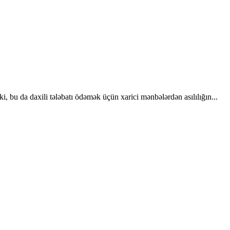
, bu da daxili tələbatı ödəmək üçün xarici mənbələrdən asılılığın...