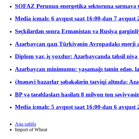
SOFAZ Perunun energetika sektoruna sərmayə ya
Media icmalı: 6 avqust saat 16:00-dan 7 avqust 2
Seçkilərdən sonra Ermənistan və Rusiya gərginliyi
Azərbaycan qazı Türkiyənin Avropadakı enerji am
Diplom var, iş yoxdur: Azərbaycanda təhsil niyə
Azərbaycan minimumu: yaşamağı təmin edən, la
Ənənəvi bazarlar şəbəkələrin təzyiqi altında: Azə
BP və tərəfdaşları hasilatı 8 milyon ton səviyyəs
Media icmalı: 5 avqust saat 16:00-dan 6 avqust 2
Ana səhifə
Import of Wheat