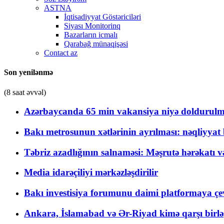
ASTNA
İqtisadiyyat Göstəriciləri
Siyası Monitorinq
Bazarların icmalı
Qarabağ münaqişəsi
Contact az
Son yenilənmə
(8 saat əvvəl)
Azərbaycanda 65 min vakansiya niyə doldurulm
Bakı metrosunun xətlərinin ayrılması: nəqliyya
Təbriz azadlığının salnaməsi: Məşrutə hərəkatı v
Media idarəçiliyi mərkəzləşdirilir
Bakı investisiya forumunu daimi platformaya çevi
Ankara, İslamabad və Ər-Riyad kimə qarşı birlə