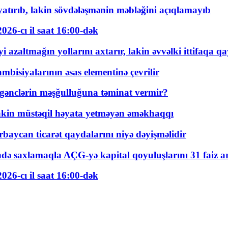
tırıb, lakin sövdələşmənin məbləğini açıqlamayıb
026-cı il saat 16:00-dək
 azaltmağın yollarını axtarır, lakin əvvəlki ittifaqa qa
bisiyalarının əsas elementinə çevrilir
 gənclərin məşğulluğuna təminat vermir?
kin müstəqil həyata yetməyən əməkhaqqı
rbaycan ticarət qaydalarını niyə dəyişməlidir
ində saxlamaqla AÇG-yə kapital qoyuluşlarını 31 faiz ar
026-cı il saat 16:00-dək