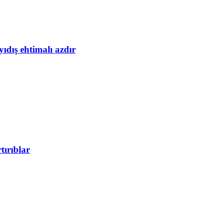
yıdış ehtimalı azdır
tırıblar