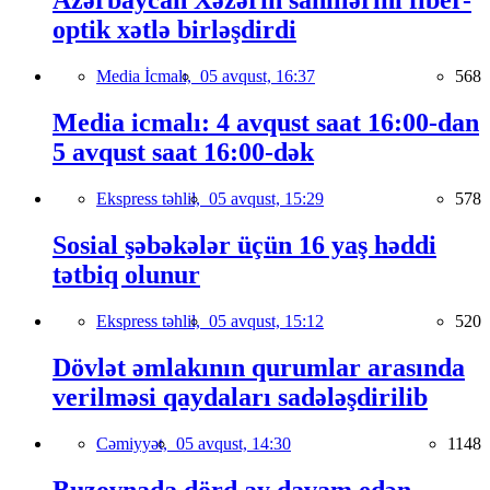
Azərbaycan Xəzərin sahillərini fiber-
optik xətlə birləşdirdi
Media İcmalı,
05 avqust, 16:37
568
Media icmalı: 4 avqust saat 16:00-dan
5 avqust saat 16:00-dək
Ekspress təhlil,
05 avqust, 15:29
578
Sosial şəbəkələr üçün 16 yaş həddi
tətbiq olunur
Ekspress təhlil,
05 avqust, 15:12
520
Dövlət əmlakının qurumlar arasında
verilməsi qaydaları sadələşdirilib
Cəmiyyət,
05 avqust, 14:30
1148
Buzovnada dörd ay davam edən