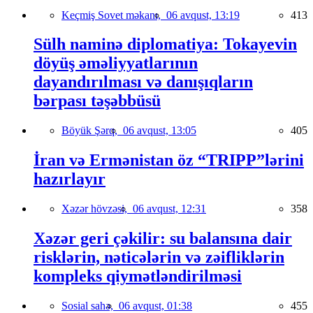
Keçmiş Sovet məkanı,
06 avqust, 13:19
413
Sülh naminə diplomatiya: Tokayevin
döyüş əməliyyatlarının
dayandırılması və danışıqların
bərpası təşəbbüsü
Böyük Şərq,
06 avqust, 13:05
405
İran və Ermənistan öz “TRIPP”lərini
hazırlayır
Xəzər hövzəsi,
06 avqust, 12:31
358
Xəzər geri çəkilir: su balansına dair
risklərin, nəticələrin və zəifliklərin
kompleks qiymətləndirilməsi
Sosial sahə,
06 avqust, 01:38
455