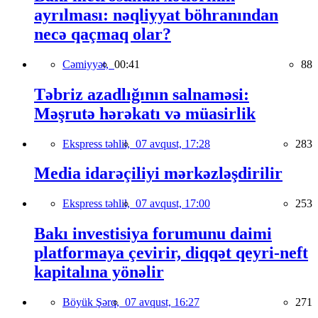
ayrılması: nəqliyyat böhranından
necə qaçmaq olar?
Cəmiyyət,
00:41
88
Təbriz azadlığının salnaməsi:
Məşrutə hərəkatı və müasirlik
Ekspress təhlil,
07 avqust, 17:28
283
Media idarəçiliyi mərkəzləşdirilir
Ekspress təhlil,
07 avqust, 17:00
253
Bakı investisiya forumunu daimi
platformaya çevirir, diqqət qeyri-neft
kapitalına yönəlir
Böyük Şərq,
07 avqust, 16:27
271