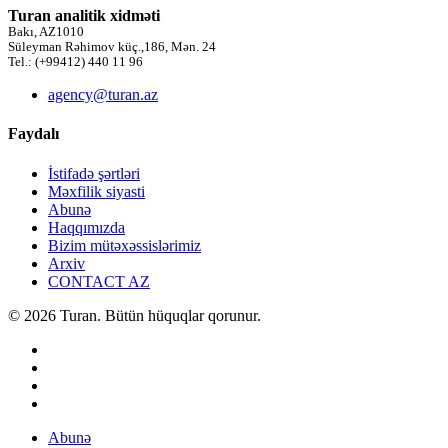
Turan analitik xidməti
Bakı, AZ1010
Süleyman Rəhimov küç.,186, Mən. 24
Tel.: (+99412) 440 11 96
agency@turan.az
Faydalı
İstifadə şərtləri
Məxfilik siyasti
Abunə
Haqqımızda
Bizim mütəxəssislərimiz
Arxiv
CONTACT AZ
© 2026 Turan. Bütün hüquqlar qorunur.
Abunə