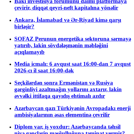
Bakı investisiya forumunu daimi platformaya
çevirir, diqqət qeyri-neft kapitalına yönəlir
Ankara, İslamabad və Ər-Riyad kimə qarşı
birləşir?
SOFAZ Perunun energetika sektoruna sərmayə
yatırıb, lakin sövdələşmənin məbləğini
açıqlamayıb
Media icmalı: 6 avqust saat 16:00-dan 7 avqust
2026-cı il saat 16:00-dək
Seçkilərdən sonra Ermənistan və Rusiya
gərginliyi azaltmağın yollarını axtarır, lakin
əvvəlki ittifaqa qayıdış ehtimalı azdır
Azərbaycan qazı Türkiyənin Avropadakı enerji
ambisiyalarının əsas elementinə çevrilir
Diplom var, iş yoxdur: Azərbaycanda təhsil
niyə gənclərin məşğulluğuna təminat vermir?