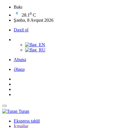
Bakı
0
28.1
C
Şənbə, 8 Avqust 2026
Daxil ol
Abunə
Əlaqə
Turan
Ekspress təhlil
İcmallar