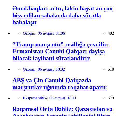
Əməkhaqları artır, lakin həyat ən çox
hiss edilən sahələrdə daha sürətlə
bahalaşır
Qafqaz,
06 avqust, 01:06
482
“Tramp marşrutu” reallığa çevrilir:
Ermənistan Cənubi Qafqazı dəyişə
biləcək layihəni sürətləndirir
Qafqaz,
06 avqust, 00:32
518
ABŞ və Çin Cənubi Qafqazda
marşrutlar uğrunda rəqabət aparır
Ekspress təhlil,
05 avqust, 18:11
679
Rəqəmsal Orta Dəhliz: Qazaxıstan və