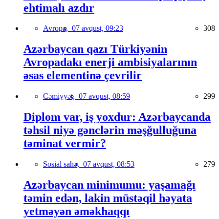
ehtimalı azdır
Avropa,
07 avqust, 09:23
308
Azərbaycan qazı Türkiyənin
Avropadakı enerji ambisiyalarının
əsas elementinə çevrilir
Cəmiyyət,
07 avqust, 08:59
299
Diplom var, iş yoxdur: Azərbaycanda
təhsil niyə gənclərin məşğulluğuna
təminat vermir?
Sosial sahə,
07 avqust, 08:53
279
Azərbaycan minimumu: yaşamağı
təmin edən, lakin müstəqil həyata
yetməyən əməkhaqqı