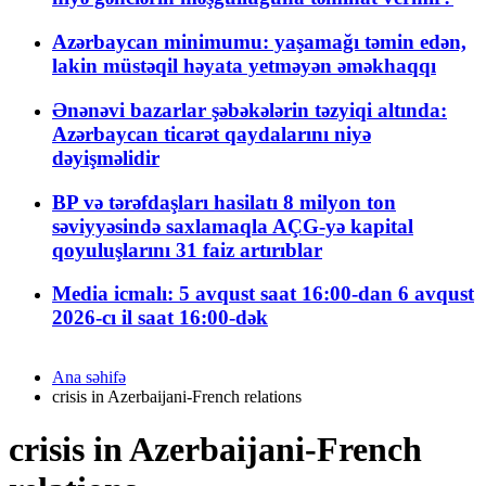
Azərbaycan minimumu: yaşamağı təmin edən,
lakin müstəqil həyata yetməyən əməkhaqqı
Ənənəvi bazarlar şəbəkələrin təzyiqi altında:
Azərbaycan ticarət qaydalarını niyə
dəyişməlidir
BP və tərəfdaşları hasilatı 8 milyon ton
səviyyəsində saxlamaqla AÇG-yə kapital
qoyuluşlarını 31 faiz artırıblar
Media icmalı: 5 avqust saat 16:00-dan 6 avqust
2026-cı il saat 16:00-dək
Ana səhifə
crisis in Azerbaijani-French relations
crisis in Azerbaijani-French