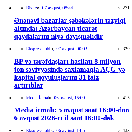
Biznes,
07 avqust, 08:44
271
Ənənəvi bazarlar şəbəkələrin təzyiqi
altında: Azərbaycan ticarət
qaydalarını niyə dəyişməlidir
Ekspress təhlil,
07 avqust, 00:03
329
BP və tərəfdaşları hasilatı 8 milyon
ton səviyyəsində saxlamaqla AÇG-yə
kapital qoyuluşlarını 31 faiz
artırıblar
Media İcmalı,
06 avqust, 15:09
415
Media icmalı: 5 avqust saat 16:00-dan
6 avqust 2026-cı il saat 16:00-dək
Ekspress təhlil,
06 avqust, 14:51
433