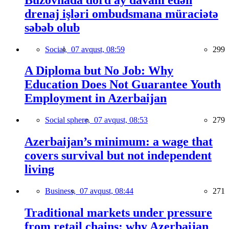
drenaj işləri ombudsmana müraciətə
səbəb olub
Social,
07 avqust, 08:59
299
A Diploma but No Job: Why
Education Does Not Guarantee Youth
Employment in Azerbaijan
Social sphere,
07 avqust, 08:53
279
Azerbaijan’s minimum: a wage that
covers survival but not independent
living
Business,
07 avqust, 08:44
271
Traditional markets under pressure
from retail chains: why Azerbaijan