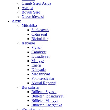
Cənub-Şərqi Asiya
Avropa
Böyük Şərq
Xəzər hövzəsi
Arxiv
Müsahibə
Sual-cavab
Çətin sual
Bizimkiler
Xəbərlər
Siyasət
Cəmiyyət
İqtisadiyyat
Maliyyə
Enerji
Dünyada
Mədəniyyət
Foto sessiyalar
Aktual Reportaj
Buraxılışlar
Bülleten Siyasət
Bülleten İqtisadiyyat
Bülleten Maliyyə
Bülleten Energetika
Söz istəyirəm