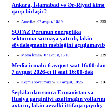
Ankara, İslamabad və Ər-Riyad kimə
qarşı birləşir?
Amerika,
07 avqust, 16:19
255
SOFAZ Perunun energetika
sektoruna sərmayə yatırıb, lakin
sövdələşmənin məbləğini açıqlamayıb
Media İcmalı,
07 avqust, 16:10
239
Media icmalı: 6 avqust saat 16:00-dan
7 avqust 2026-cı il saat 16:00-dək
Keçmiş Sovet məkanı,
07 avqust, 10:26
316
Seçkilərdən sonra Ermənistan və
Rusiya gərginliyi azaltmağın yollarını
axtarır, lakin əvvəlki ittifaqa qayıdış