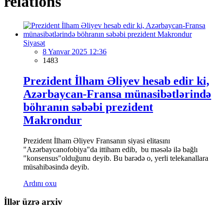
relations
Siyasət
8 Yanvar 2025 12:36
1483
Prezident İlham Əliyev hesab edir ki,
Azərbaycan-Fransa münasibətlərində
böhranın səbəbi prezident
Makrondur
Prezident İlham Əliyev Fransanın siyasi elitasını
"Azərbaycanofobiya"da ittiham edib, bu məsələ ilə bağlı
"konsensus"olduğunu deyib. Bu barədə o, yerli telekanallara
müsahibəsində deyib.
Ardını oxu
İllər üzrə arxiv