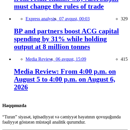
must change the rules of trade
Express analysis,
07 avqust, 00:03
329
BP and partners boost ACG capital
spending by 31% while holding
output at 8 million tonnes
Media Review,
06 avqust, 15:09
415
Media Review: From 4:00 p.m. on
August 5 to 4:00 p.m. on August 6,
2026
Haqqımızda
“Turan” siyasət, iqtisadiyyat və cəmiyyət həyatının qovuşuğunda
fəaliyyət göstərən müstəqil analitik qurumdur.