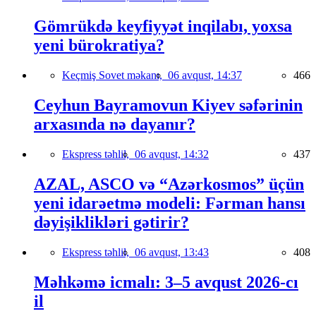
Gömrükdə keyfiyyət inqilabı, yoxsa
yeni bürokratiya?
Keçmiş Sovet məkanı,
06 avqust, 14:37
466
Ceyhun Bayramovun Kiyev səfərinin
arxasında nə dayanır?
Ekspress təhlil,
06 avqust, 14:32
437
AZAL, ASCO və “Azərkosmos” üçün
yeni idarəetmə modeli: Fərman hansı
dəyişiklikləri gətirir?
Ekspress təhlil,
06 avqust, 13:43
408
Məhkəmə icmalı: 3–5 avqust 2026-cı
il