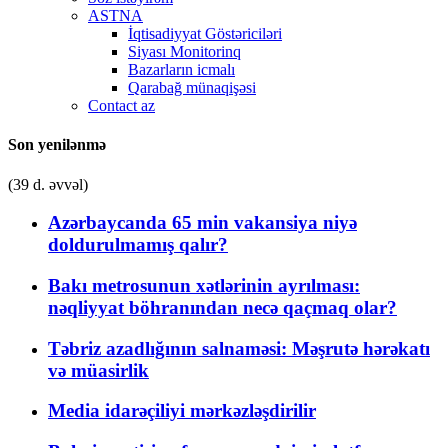
ASTNA
İqtisadiyyat Göstəriciləri
Siyası Monitorinq
Bazarların icmalı
Qarabağ münaqişəsi
Contact az
Son yenilənmə
(39 d. əvvəl)
Azərbaycanda 65 min vakansiya niyə
doldurulmamış qalır?
Bakı metrosunun xətlərinin ayrılması:
nəqliyyat böhranından necə qaçmaq olar?
Təbriz azadlığının salnaməsi: Məşrutə hərəkatı
və müasirlik
Media idarəçiliyi mərkəzləşdirilir