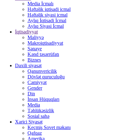
Media İcmalı
Həftəlik iqtisadi icmal
Həftəlik siyasi icmal
Aylıq İqtisadi İcmal
Aylıq Siyasi İcmal
İqtisadiyyat
Maliyyə
Makroiqtisadiyyat
Sənaye
Kənd təsərrüfatı
Biznes
Daxili siyasət
Qanunvericilik
Dövlət quruculuğu
Cəmiyyət
Gender
Din
İnsan Hüquqları
Media
Təhlükəsizlik
Sosial sahə
Xarici Siyasət
Keçmiş Sovet məkanı
Qafqaz
Amerika