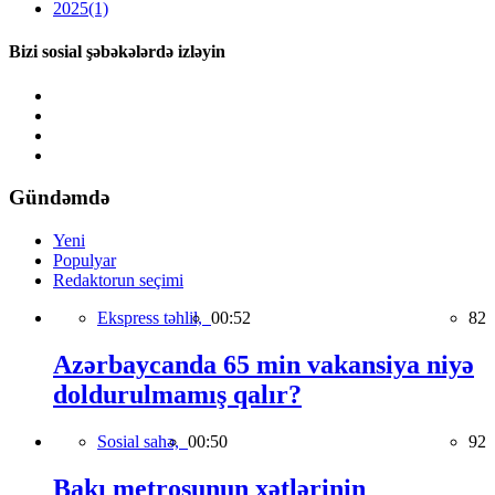
2025
(1)
Bizi sosial şəbəkələrdə izləyin
Gündəmdə
Yeni
Populyar
Redaktorun seçimi
Ekspress təhlil,
00:52
82
Azərbaycanda 65 min vakansiya niyə
doldurulmamış qalır?
Sosial sahə,
00:50
92
Bakı metrosunun xətlərinin