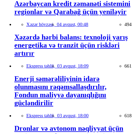
Azərbaycan kredit zəmanəti sistemini
regionlar və Qarabağ üçün yeniləyir
Xəzər hövzəsi,
04 avqust, 00:48
494
Xəzərdə hərbi balans: texnoloji yarış
energetika və tranzit üçün riskləri
artırır
Ekspress təhlil,
03 avqust, 18:09
661
Enerji səmərəliliyinin idarə
olunmasını rəqəmsallaşdırılır,
Fondun maliyyə dayanıqlığını
gücləndirilir
Ekspress təhlil,
03 avqust, 18:00
618
Dronlar və avtonom nəqliyyat üçün