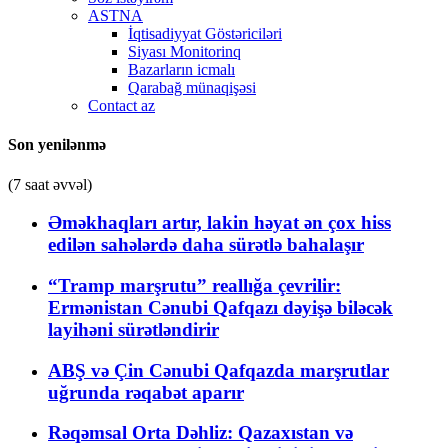
ASTNA
İqtisadiyyat Göstəriciləri
Siyası Monitorinq
Bazarların icmalı
Qarabağ münaqişəsi
Contact az
Son yenilənmə
(7 saat əvvəl)
Əməkhaqları artır, lakin həyat ən çox hiss
edilən sahələrdə daha sürətlə bahalaşır
“Tramp marşrutu” reallığa çevrilir:
Ermənistan Cənubi Qafqazı dəyişə biləcək
layihəni sürətləndirir
ABŞ və Çin Cənubi Qafqazda marşrutlar
uğrunda rəqabət aparır
Rəqəmsal Orta Dəhliz: Qazaxıstan və