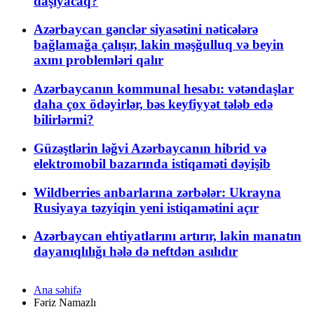
daşıyacaq?
Azərbaycan gənclər siyasətini nəticələrə
bağlamağa çalışır, lakin məşğulluq və beyin
axını problemləri qalır
Azərbaycanın kommunal hesabı: vətəndaşlar
daha çox ödəyirlər, bəs keyfiyyət tələb edə
bilirlərmi?
Güzəştlərin ləğvi Azərbaycanın hibrid və
elektromobil bazarında istiqaməti dəyişib
Wildberries anbarlarına zərbələr: Ukrayna
Rusiyaya təzyiqin yeni istiqamətini açır
Azərbaycan ehtiyatlarını artırır, lakin manatın
dayanıqlılığı hələ də neftdən asılıdır
Ana səhifə
Fəriz Namazlı