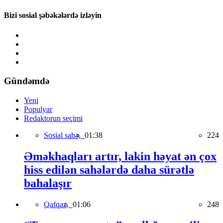
Bizi sosial şəbəkələrdə izləyin
Gündəmdə
Yeni
Populyar
Redaktorun seçimi
Sosial sahə,
01:38
224
Əməkhaqları artır, lakin həyat ən çox
hiss edilən sahələrdə daha sürətlə
bahalaşır
Qafqaz,
01:06
248