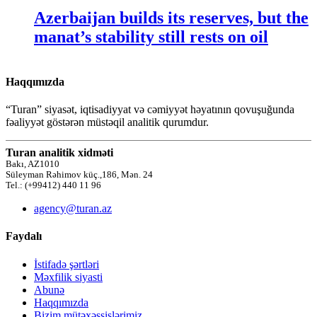
Azerbaijan builds its reserves, but the
manat’s stability still rests on oil
Haqqımızda
“Turan” siyasət, iqtisadiyyat və cəmiyyət həyatının qovuşuğunda
fəaliyyət göstərən müstəqil analitik qurumdur.
Turan analitik xidməti
Bakı, AZ1010
Süleyman Rəhimov küç.,186, Mən. 24
Tel.: (+99412) 440 11 96
agency@turan.az
Faydalı
İstifadə şərtləri
Məxfilik siyasti
Abunə
Haqqımızda
Bizim mütəxəssislərimiz