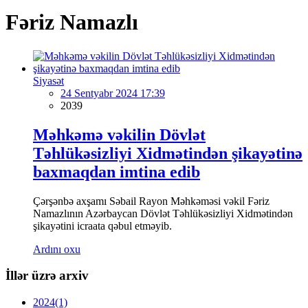
Fəriz Namazlı
Siyasət
24 Sentyabr 2024 17:39
2039
Məhkəmə vəkilin Dövlət
Təhlükəsizliyi Xidmətindən şikayətinə
baxmaqdan imtina edib
Çərşənbə axşamı Səbail Rayon Məhkəməsi vəkil Fəriz
Namazlının Azərbaycan Dövlət Təhlükəsizliyi Xidmətindən
şikayətini icraata qəbul etməyib.
Ardını oxu
İllər üzrə arxiv
2024
(1)