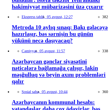
hakimiyyət mübarizəsini üzə çıxarır
Ekspress təhlil,
05 avqust, 12:27
382
Metroda 10 aylıq sınaq: Bakı gələcəyə
hazırlaşır, bəs sərnişin bu günün
yükünü necə daşıyacaq?
Cəmiyyət,
05 avqust, 11:57
338
Azərbaycan gənclər siyasətini
nəticələrə bağlamağa çalışır, lakin
məşğulluq və beyin axını problemləri
qalır
Sosial sahə,
05 avqust, 10:44
360
Azərbaycanın kommunal hesabı:
vətəndaşlar daha çox ödəyirlər, bəs