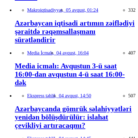
Makroiqtisadiyyat,
05 avqust, 01:24
332
Azərbaycan iqtisadi artımın zəiflədiyi
şəraitdə rəqəmsallaşmanı
sürətləndirir
Media İcmalı,
04 avqust, 16:04
407
Media icmalı: Avqustun 3-ü saat
16:00-dan avqustun 4-ü saat 16:00-
dək
Ekspress təhlil,
04 avqust, 14:50
507
Azərbaycanda gömrük səlahiyyətləri
yenidən bölüşdürülür: islahat
çevikliyi artıracaqmı?