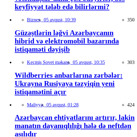
keyfiyyət tələb edə bilirlərmi?
Biznes,
05 avqust, 10:39
350
Güzəştlərin ləğvi Azərbaycanın
hibrid və elektromobil bazarında
istiqaməti dəyişib
Keçmiş Sovet məkanı,
05 avqust, 10:35
303
Wildberries anbarlarına zərbələr:
Ukrayna Rusiyaya təzyiqin yeni
istiqamətini açır
Maliyyə,
05 avqust, 01:28
424
Azərbaycan ehtiyatlarını artırır, lakin
manatın dayanıqlılığı hələ də neftdən
asılıdır