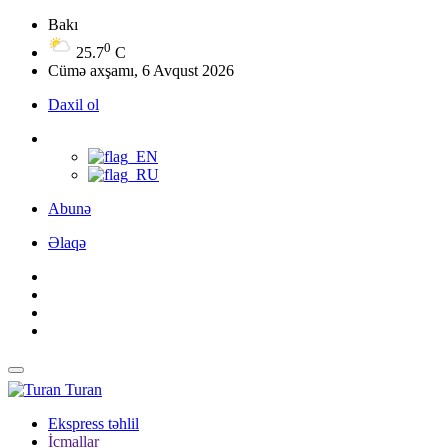
Bakı
0
25.7
C
Cümə axşamı, 6 Avqust 2026
Daxil ol
Abunə
Əlaqə
Turan
Ekspress təhlil
İcmallar