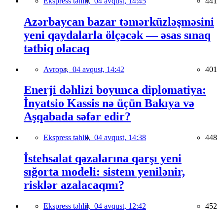
Ekspress təhlil,
04 avqust, 14:45
441
Azərbaycan bazar təmərküzləşməsini
yeni qaydalarla ölçəcək — əsas sınaq
tətbiq olacaq
Avropa,
04 avqust, 14:42
401
Enerji dəhlizi boyunca diplomatiya:
İnyatsio Kassis nə üçün Bakıya və
Aşqabada səfər edir?
Ekspress təhlil,
04 avqust, 14:38
448
İstehsalat qəzalarına qarşı yeni
sığorta modeli: sistem yenilənir,
risklər azalacaqmı?
Ekspress təhlil,
04 avqust, 12:42
452