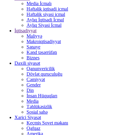
Media İcmalı
Həftəlik iqtisadi icmal
Həftəlik siyasi icmal
Aylıq İqtisadi İcmal
Aylıq Siyasi İcmal
İqtisadiyyat
Maliyyə
Makroiqtisadiyyat
Sənaye
Kənd təsərrüfatı
Biznes
Daxili siyasət
Qanunvericilik
Dövlət quruculuğu
Cəmiyyət
Gender
Din
İnsan Hüquqları
Media
Təhlükəsizlik
Sosial sahə
Xarici Siyasət
Keçmiş Sovet məkanı
Qafqaz
Amerika