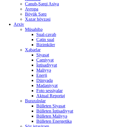
Cənub-Şərqi Asiya
Avropa
Böyük Şərq
Xəzər hövzəsi
Arxiv
Müsahibə
Sual-cavab
Çətin sual
Bizimkiler
Xəbərlər
Siyasət
Cəmiyyət
İqtisadiyyat
Maliyyə
Enerji
Dünyada
Mədəniyyət
Foto sessiyalar
Aktual Reportaj
Buraxılışlar
Bülleten Siyasət
Bülleten İqtisadiyyat
Bülleten Maliyyə
Bülleten Energetika
Söz istəyirəm