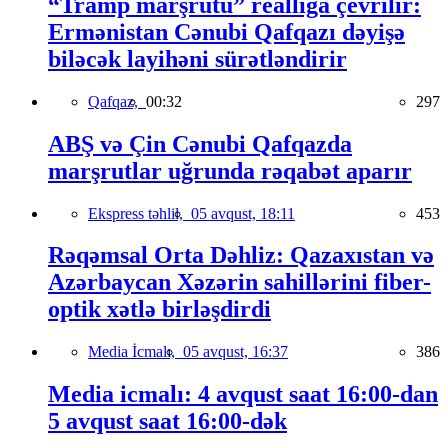
“Tramp marşrutu” reallığa çevrilir:
Ermənistan Cənubi Qafqazı dəyişə
biləcək layihəni sürətləndirir
Qafqaz,
00:32
297
ABŞ və Çin Cənubi Qafqazda
marşrutlar uğrunda rəqabət aparır
Ekspress təhlil,
05 avqust, 18:11
453
Rəqəmsal Orta Dəhliz: Qazaxıstan və
Azərbaycan Xəzərin sahillərini fiber-
optik xətlə birləşdirdi
Media İcmalı,
05 avqust, 16:37
386
Media icmalı: 4 avqust saat 16:00-dan
5 avqust saat 16:00-dək