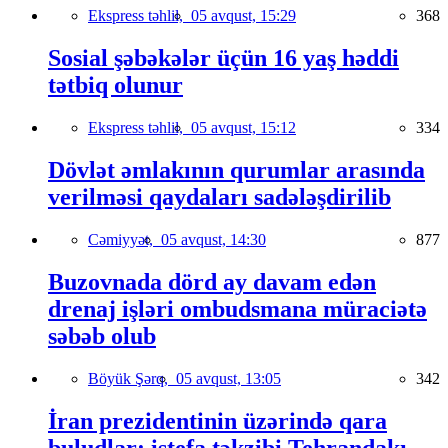
Ekspress təhlil,
05 avqust, 15:29
368
Sosial şəbəkələr üçün 16 yaş həddi
tətbiq olunur
Ekspress təhlil,
05 avqust, 15:12
334
Dövlət əmlakının qurumlar arasında
verilməsi qaydaları sadələşdirilib
Cəmiyyət,
05 avqust, 14:30
877
Buzovnada dörd ay davam edən
drenaj işləri ombudsmana müraciətə
səbəb olub
Böyük Şərq,
05 avqust, 13:05
342
İran prezidentinin üzərində qara
buludlar: istefa təkzibi Tehrandakı