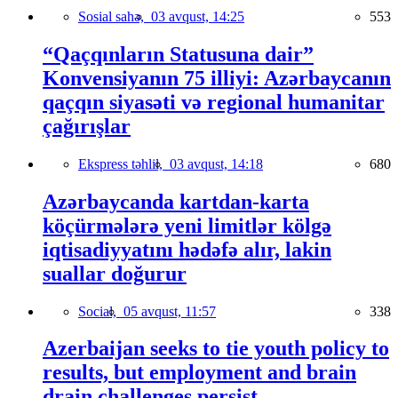
Sosial sahə,
03 avqust, 14:25
553
“Qaçqınların Statusuna dair”
Konvensiyanın 75 illiyi: Azərbaycanın
qaçqın siyasəti və regional humanitar
çağırışlar
Ekspress təhlil,
03 avqust, 14:18
680
Azərbaycanda kartdan-karta
köçürmələrə yeni limitlər kölgə
iqtisadiyyatını hədəfə alır, lakin
suallar doğurur
Social,
05 avqust, 11:57
338
Azerbaijan seeks to tie youth policy to
results, but employment and brain
drain challenges persist