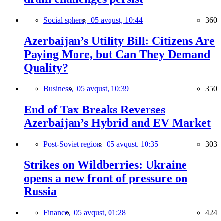
Social sphere,
05 avqust, 10:44
360
Azerbaijan’s Utility Bill: Citizens Are
Paying More, but Can They Demand
Quality?
Business,
05 avqust, 10:39
350
End of Tax Breaks Reverses
Azerbaijan’s Hybrid and EV Market
Post-Soviet region,
05 avqust, 10:35
303
Strikes on Wildberries: Ukraine
opens a new front of pressure on
Russia
Finance,
05 avqust, 01:28
424