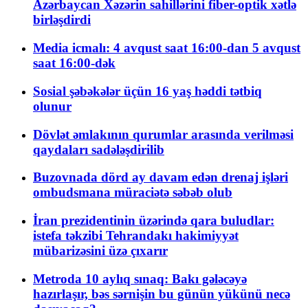
Azərbaycan Xəzərin sahillərini fiber-optik xətlə
birləşdirdi
Media icmalı: 4 avqust saat 16:00-dan 5 avqust
saat 16:00-dək
Sosial şəbəkələr üçün 16 yaş həddi tətbiq
olunur
Dövlət əmlakının qurumlar arasında verilməsi
qaydaları sadələşdirilib
Buzovnada dörd ay davam edən drenaj işləri
ombudsmana müraciətə səbəb olub
İran prezidentinin üzərində qara buludlar:
istefa təkzibi Tehrandakı hakimiyyət
mübarizəsini üzə çıxarır
Metroda 10 aylıq sınaq: Bakı gələcəyə
hazırlaşır, bəs sərnişin bu günün yükünü necə