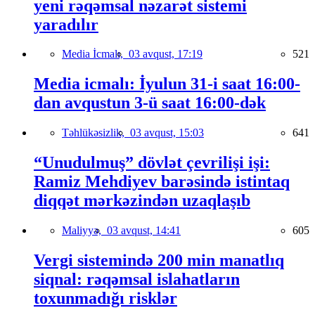
yeni rəqəmsal nəzarət sistemi
yaradılır
Media İcmalı,
03 avqust, 17:19
521
Media icmalı: İyulun 31-i saat 16:00-
dan avqustun 3-ü saat 16:00-dək
Təhlükəsizlik,
03 avqust, 15:03
641
“Unudulmuş” dövlət çevrilişi işi:
Ramiz Mehdiyev barəsində istintaq
diqqət mərkəzindən uzaqlaşıb
Maliyyə,
03 avqust, 14:41
605
Vergi sistemində 200 min manatlıq
siqnal: rəqəmsal islahatların
toxunmadığı risklər