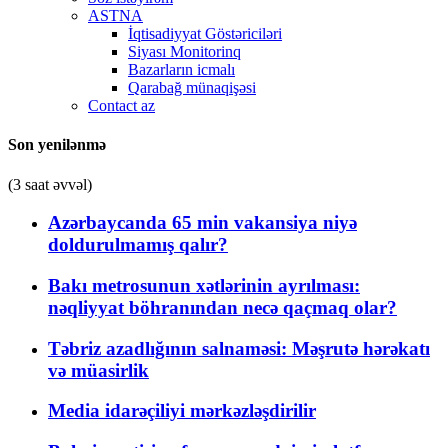
ASTNA
İqtisadiyyat Göstəriciləri
Siyası Monitorinq
Bazarların icmalı
Qarabağ münaqişəsi
Contact az
Son yenilənmə
(3 saat əvvəl)
Azərbaycanda 65 min vakansiya niyə
doldurulmamış qalır?
Bakı metrosunun xətlərinin ayrılması:
nəqliyyat böhranından necə qaçmaq olar?
Təbriz azadlığının salnaməsi: Məşrutə hərəkatı
və müasirlik
Media idarəçiliyi mərkəzləşdirilir