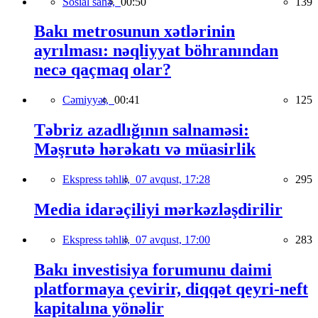
Sosial sahə,
00:50
139
Bakı metrosunun xətlərinin
ayrılması: nəqliyyat böhranından
necə qaçmaq olar?
Cəmiyyət,
00:41
125
Təbriz azadlığının salnaməsi:
Məşrutə hərəkatı və müasirlik
Ekspress təhlil,
07 avqust, 17:28
295
Media idarəçiliyi mərkəzləşdirilir
Ekspress təhlil,
07 avqust, 17:00
283
Bakı investisiya forumunu daimi
platformaya çevirir, diqqət qeyri-neft
kapitalına yönəlir