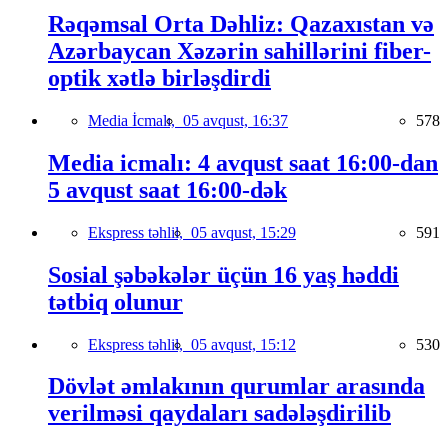
Rəqəmsal Orta Dəhliz: Qazaxıstan və
Azərbaycan Xəzərin sahillərini fiber-
optik xətlə birləşdirdi
Media İcmalı,
05 avqust, 16:37
578
Media icmalı: 4 avqust saat 16:00-dan
5 avqust saat 16:00-dək
Ekspress təhlil,
05 avqust, 15:29
591
Sosial şəbəkələr üçün 16 yaş həddi
tətbiq olunur
Ekspress təhlil,
05 avqust, 15:12
530
Dövlət əmlakının qurumlar arasında
verilməsi qaydaları sadələşdirilib