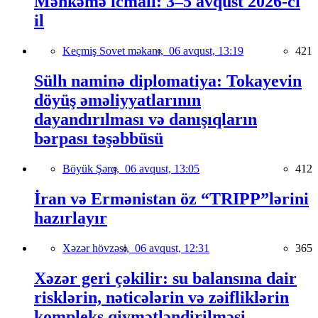
Məhkəmə icmalı: 3–5 avqust 2026-cı
il
Keçmiş Sovet məkanı,
06 avqust, 13:19
421
Sülh naminə diplomatiya: Tokayevin
döyüş əməliyyatlarının
dayandırılması və danışıqların
bərpası təşəbbüsü
Böyük Şərq,
06 avqust, 13:05
412
İran və Ermənistan öz “TRIPP”lərini
hazırlayır
Xəzər hövzəsi,
06 avqust, 12:31
365
Xəzər geri çəkilir: su balansına dair
risklərin, nəticələrin və zəifliklərin
kompleks qiymətləndirilməsi