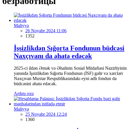
безработицы
Maliyyə
26 Noyabr 2024 11:06
1352
İşsizlikdən Sığorta Fondunun büdcəsi
Naxçıvanı da əhatə edəcək
2025-ci ildən Əmək və Əhalinin Sosial Müdafiəsi Nazirliyinin
yanında İşsizlikdən Sığorta Fondunun (İSF) gəlir və xərcləri
Naxçıvan Muxtar Respublikasındakı eyni adlı fondun da
büdcəsini əhatə edəcək.
Ardını oxu
Maliyyə
25 Noyabr 2024 12:24
1360