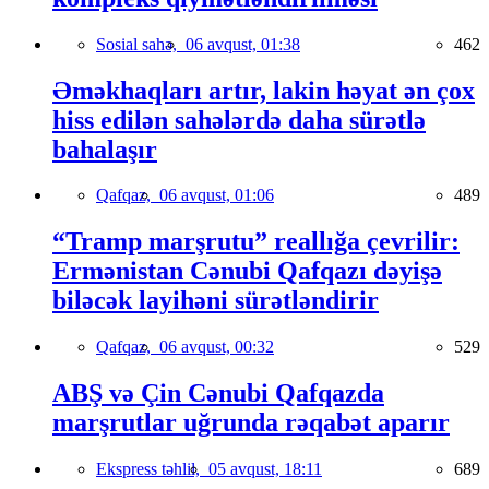
Sosial sahə,
06 avqust, 01:38
462
Əməkhaqları artır, lakin həyat ən çox
hiss edilən sahələrdə daha sürətlə
bahalaşır
Qafqaz,
06 avqust, 01:06
489
“Tramp marşrutu” reallığa çevrilir:
Ermənistan Cənubi Qafqazı dəyişə
biləcək layihəni sürətləndirir
Qafqaz,
06 avqust, 00:32
529
ABŞ və Çin Cənubi Qafqazda
marşrutlar uğrunda rəqabət aparır
Ekspress təhlil,
05 avqust, 18:11
689