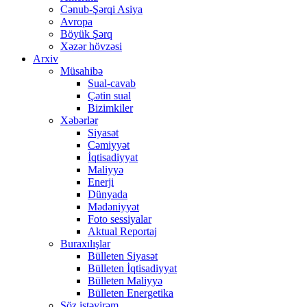
Cənub-Şərqi Asiya
Avropa
Böyük Şərq
Xəzər hövzəsi
Arxiv
Müsahibə
Sual-cavab
Çətin sual
Bizimkiler
Xəbərlər
Siyasət
Cəmiyyət
İqtisadiyyat
Maliyyə
Enerji
Dünyada
Mədəniyyət
Foto sessiyalar
Aktual Reportaj
Buraxılışlar
Bülleten Siyasət
Bülleten İqtisadiyyat
Bülleten Maliyyə
Bülleten Energetika
Söz istəyirəm