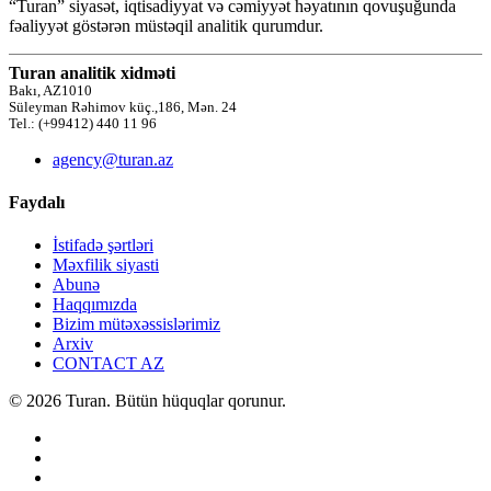
“Turan” siyasət, iqtisadiyyat və cəmiyyət həyatının qovuşuğunda
fəaliyyət göstərən müstəqil analitik qurumdur.
Turan analitik xidməti
Bakı, AZ1010
Süleyman Rəhimov küç.,186, Mən. 24
Tel.: (+99412) 440 11 96
agency@turan.az
Faydalı
İstifadə şərtləri
Məxfilik siyasti
Abunə
Haqqımızda
Bizim mütəxəssislərimiz
Arxiv
CONTACT AZ
© 2026 Turan. Bütün hüquqlar qorunur.