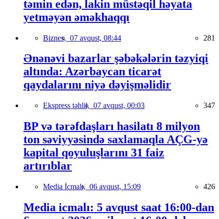
təmin edən, lakin müstəqil həyata
yetməyən əməkhaqqı
Biznes,
07 avqust, 08:44
281
Ənənəvi bazarlar şəbəkələrin təzyiqi
altında: Azərbaycan ticarət
qaydalarını niyə dəyişməlidir
Ekspress təhlil,
07 avqust, 00:03
347
BP və tərəfdaşları hasilatı 8 milyon
ton səviyyəsində saxlamaqla AÇG-yə
kapital qoyuluşlarını 31 faiz
artırıblar
Media İcmalı,
06 avqust, 15:09
426
Media icmalı: 5 avqust saat 16:00-dan