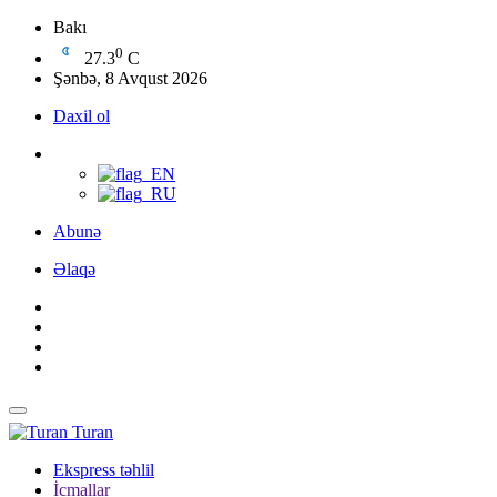
Bakı
0
27.3
C
Şənbə, 8 Avqust 2026
Daxil ol
Abunə
Əlaqə
Turan
Ekspress təhlil
İcmallar