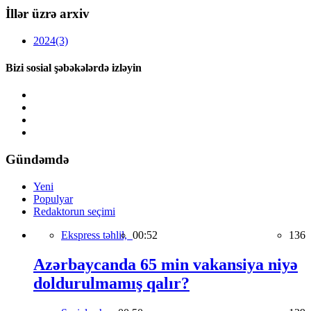
İllər üzrə arxiv
2024
(3)
Bizi sosial şəbəkələrdə izləyin
Gündəmdə
Yeni
Populyar
Redaktorun seçimi
Ekspress təhlil,
00:52
136
Azərbaycanda 65 min vakansiya niyə
doldurulmamış qalır?