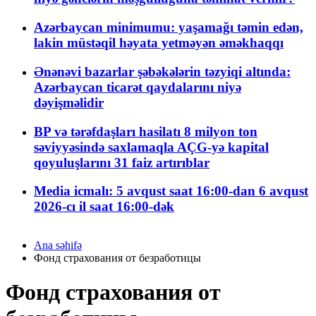
Azərbaycan minimumu: yaşamağı təmin edən,
lakin müstəqil həyata yetməyən əməkhaqqı
Ənənəvi bazarlar şəbəkələrin təzyiqi altında:
Azərbaycan ticarət qaydalarını niyə
dəyişməlidir
BP və tərəfdaşları hasilatı 8 milyon ton
səviyyəsində saxlamaqla AÇG-yə kapital
qoyuluşlarını 31 faiz artırıblar
Media icmalı: 5 avqust saat 16:00-dan 6 avqust
2026-cı il saat 16:00-dək
Ana səhifə
Фонд страхования от безработицы
Фонд страхования от