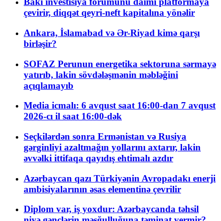
Bakı investisiya forumunu daimi platformaya
çevirir, diqqət qeyri-neft kapitalına yönəlir
Ankara, İslamabad və Ər-Riyad kimə qarşı
birləşir?
SOFAZ Perunun energetika sektoruna sərmayə
yatırıb, lakin sövdələşmənin məbləğini
açıqlamayıb
Media icmalı: 6 avqust saat 16:00-dan 7 avqust
2026-cı il saat 16:00-dək
Seçkilərdən sonra Ermənistan və Rusiya
gərginliyi azaltmağın yollarını axtarır, lakin
əvvəlki ittifaqa qayıdış ehtimalı azdır
Azərbaycan qazı Türkiyənin Avropadakı enerji
ambisiyalarının əsas elementinə çevrilir
Diplom var, iş yoxdur: Azərbaycanda təhsil
niyə gənclərin məşğulluğuna təminat vermir?