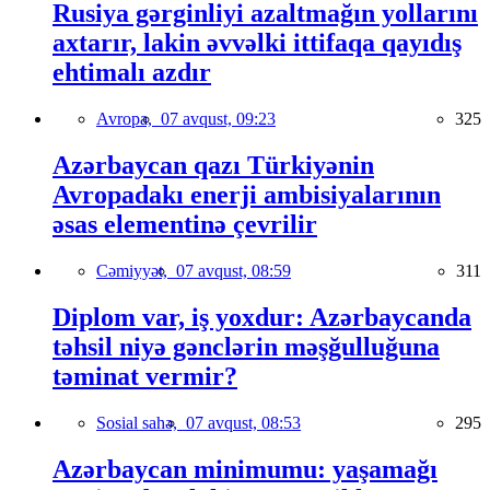
Rusiya gərginliyi azaltmağın yollarını
axtarır, lakin əvvəlki ittifaqa qayıdış
ehtimalı azdır
Avropa,
07 avqust, 09:23
325
Azərbaycan qazı Türkiyənin
Avropadakı enerji ambisiyalarının
əsas elementinə çevrilir
Cəmiyyət,
07 avqust, 08:59
311
Diplom var, iş yoxdur: Azərbaycanda
təhsil niyə gənclərin məşğulluğuna
təminat vermir?
Sosial sahə,
07 avqust, 08:53
295
Azərbaycan minimumu: yaşamağı