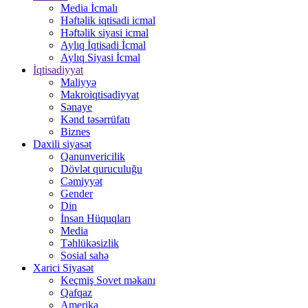
Media İcmalı
Həftəlik iqtisadi icmal
Həftəlik siyasi icmal
Aylıq İqtisadi İcmal
Aylıq Siyasi İcmal
İqtisadiyyat
Maliyyə
Makroiqtisadiyyat
Sənaye
Kənd təsərrüfatı
Biznes
Daxili siyasət
Qanunvericilik
Dövlət quruculuğu
Cəmiyyət
Gender
Din
İnsan Hüquqları
Media
Təhlükəsizlik
Sosial sahə
Xarici Siyasət
Keçmiş Sovet məkanı
Qafqaz
Amerika