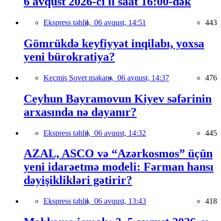
6 avqust 2026-cı il saat 16:00-dək
Ekspress təhlil,
06 avqust, 14:51
443
Gömrükdə keyfiyyət inqilabı, yoxsa
yeni bürokratiya?
Keçmiş Sovet məkanı,
06 avqust, 14:37
476
Ceyhun Bayramovun Kiyev səfərinin
arxasında nə dayanır?
Ekspress təhlil,
06 avqust, 14:32
445
AZAL, ASCO və “Azərkosmos” üçün
yeni idarəetmə modeli: Fərman hansı
dəyişiklikləri gətirir?
Ekspress təhlil,
06 avqust, 13:43
418