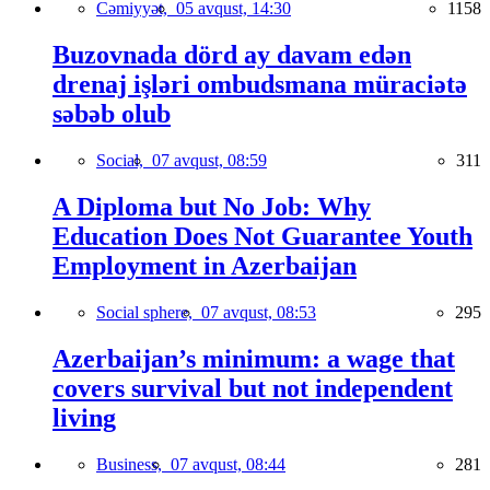
Cəmiyyət,
05 avqust, 14:30
1158
Buzovnada dörd ay davam edən
drenaj işləri ombudsmana müraciətə
səbəb olub
Social,
07 avqust, 08:59
311
A Diploma but No Job: Why
Education Does Not Guarantee Youth
Employment in Azerbaijan
Social sphere,
07 avqust, 08:53
295
Azerbaijan’s minimum: a wage that
covers survival but not independent
living
Business,
07 avqust, 08:44
281