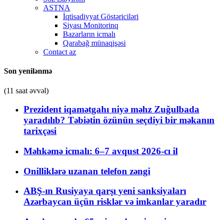
ASTNA
İqtisadiyyat Göstəriciləri
Siyası Monitorinq
Bazarların icmalı
Qarabağ münaqişəsi
Contact az
Son yenilənmə
(11 saat əvvəl)
Prezident iqamətgahı niyə məhz Zuğulbada
yaradılıb? Təbiətin özünün seçdiyi bir məkanın
tarixçəsi
Məhkəmə icmalı: 6–7 avqust 2026-cı il
Onilliklərə uzanan telefon zəngi
ABŞ-ın Rusiyaya qarşı yeni sanksiyaları
Azərbaycan üçün risklər və imkanlar yaradır