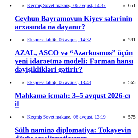
Keçmiş Sovet məkanı,
06 avqust, 14:37
651
Ceyhun Bayramovun Kiyev səfərinin
arxasında nə dayanır?
Ekspress təhlil,
06 avqust, 14:32
591
AZAL, ASCO və “Azərkosmos” üçün
yeni idarəetmə modeli: Fərman hansı
dəyişiklikləri gətirir?
Ekspress təhlil,
06 avqust, 13:43
565
Məhkəmə icmalı: 3–5 avqust 2026-cı
il
Keçmiş Sovet məkanı,
06 avqust, 13:19
575
Sülh naminə diplomatiya: Tokayevin