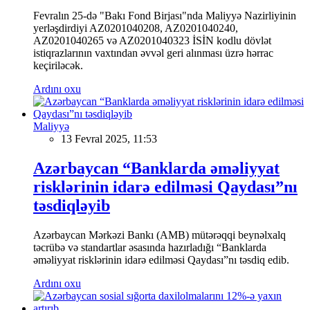
Fevralın 25-də "Bakı Fond Birjası"nda Maliyyə Nazirliyinin
yerləşdirdiyi AZ0201040208, AZ0201040240,
AZ0201040265 və AZ0201040323 İSİN kodlu dövlət
istiqrazlarının vaxtından əvvəl geri alınması üzrə hərrac
keçiriləcək.
Ardını oxu
Maliyyə
13 Fevral 2025, 11:53
Azərbaycan “Banklarda əməliyyat
risklərinin idarə edilməsi Qaydası”nı
təsdiqləyib
Azərbaycan Mərkəzi Bankı (AMB) mütərəqqi beynəlxalq
təcrübə və standartlar əsasında hazırladığı “Banklarda
əməliyyat risklərinin idarə edilməsi Qaydası”nı təsdiq edib.
Ardını oxu