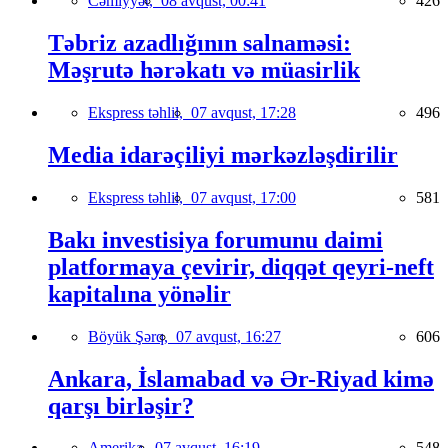
Cəmiyyət,
08 avqust, 00:41
426
Təbriz azadlığının salnaməsi:
Məşrutə hərəkatı və müasirlik
Ekspress təhlil,
07 avqust, 17:28
496
Media idarəçiliyi mərkəzləşdirilir
Ekspress təhlil,
07 avqust, 17:00
581
Bakı investisiya forumunu daimi
platformaya çevirir, diqqət qeyri-neft
kapitalına yönəlir
Böyük Şərq,
07 avqust, 16:27
606
Ankara, İslamabad və Ər-Riyad kimə
qarşı birləşir?
Amerika,
07 avqust, 16:19
548