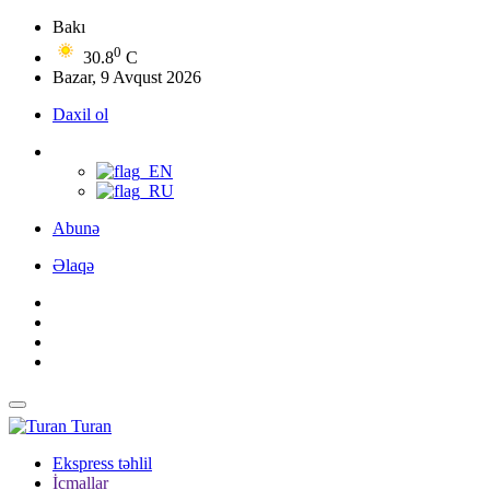
Bakı
0
30.8
C
Bazar, 9 Avqust 2026
Daxil ol
Abunə
Əlaqə
Turan
Ekspress təhlil
İcmallar