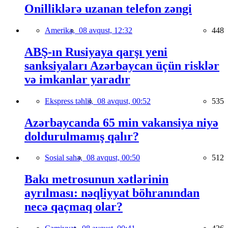
Onilliklərə uzanan telefon zəngi
Amerika,
08 avqust, 12:32
448
ABŞ-ın Rusiyaya qarşı yeni
sanksiyaları Azərbaycan üçün risklər
və imkanlar yaradır
Ekspress təhlil,
08 avqust, 00:52
535
Azərbaycanda 65 min vakansiya niyə
doldurulmamış qalır?
Sosial sahə,
08 avqust, 00:50
512
Bakı metrosunun xətlərinin
ayrılması: nəqliyyat böhranından
necə qaçmaq olar?