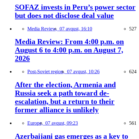
SOFAZ invests in Peru’s power sector
but does not disclose deal value
Media Review,
07 avqust, 16:10
527
Media Review: From 4:00 p.m. on
August 6 to 4:00 p.m. on August 7,
2026
Post-Soviet region,
07 avqust, 10:26
624
After the election, Armenia and
Russia seek a path toward de-
escalation, but a return to their
former alliance is unlikely
Europe,
07 avqust, 09:23
561
Azerbaijani gas emerges as a key to