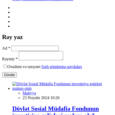
Rəy yaz
Ad *
Rəyiniz *
Oxudum və razıyam
Şərh göndərmə qaydaları
Göndər
Maliyyə
23 Noyabr 2024 10:26
Dövlət Sosial Müdafiə Fondunun