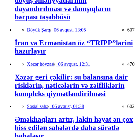
döyüş əməliyyatlarının
dayandırılması və danışıqların
bərpası təşəbbüsü
Böyük Şərq,
06 avqust, 13:05
607
İran və Ermənistan öz “TRIPP”lərini
hazırlayır
Xəzər hövzəsi,
06 avqust, 12:31
470
Xəzər geri çəkilir: su balansına dair
risklərin, nəticələrin və zəifliklərin
kompleks qiymətləndirilməsi
Sosial sahə,
06 avqust, 01:38
602
Əməkhaqları artır, lakin həyat ən çox
hiss edilən sahələrdə daha sürətlə
bahalaşır