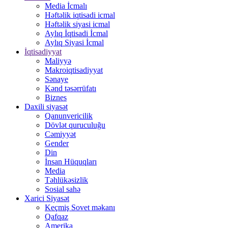
Media İcmalı
Həftəlik iqtisadi icmal
Həftəlik siyasi icmal
Aylıq İqtisadi İcmal
Aylıq Siyasi İcmal
İqtisadiyyat
Maliyyə
Makroiqtisadiyyat
Sənaye
Kənd təsərrüfatı
Biznes
Daxili siyasət
Qanunvericilik
Dövlət quruculuğu
Cəmiyyət
Gender
Din
İnsan Hüquqları
Media
Təhlükəsizlik
Sosial sahə
Xarici Siyasət
Keçmiş Sovet məkanı
Qafqaz
Amerika