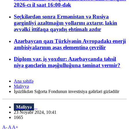
2026-cı il saat 16:00-dək
Seçkilərdən sonra Ermənistan və Rusiya
gərginliyi azaltmağın yollarını axtarır, lakin
əvvəlki ittifaqa qayıdış ehtimalı azdır
Azərbaycan qazı Türkiyənin Avropadakı enerji
ambisiyalarının əsas elementinə çevrilir
Diplom var, iş yoxdur: Azərbaycanda təhsil
niyə gənclərin məşğulluğuna təminat vermir?
Ana səhifə
Maliyyə
İşsizlikdən Sığorta Fondunun investisiya gəlirləri gizlədilir
Maliyyə
23 Noyabr 2024, 10:41
1665
A-
A
A+