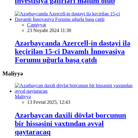
investisiya gəlirləri məlum olub
Cəmiyyət
23 Noyabr 2024 11:30
Azərbaycanda Azercell-in dəstəyi ilə
keçirilən 15-ci Davamlı İnnovasiya
Forumu uğurla başa çatdı
Maliyyə
Maliyyə
13 Fevral 2025, 12:43
Azərbaycan daxili dövlət borcunun
bir hissəsini vaxtından əvvəl
qaytaracaq