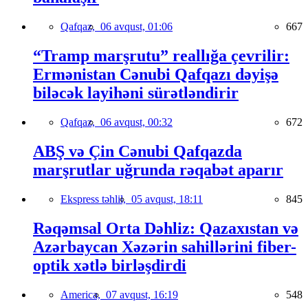
Qafqaz,
06 avqust, 01:06
667
“Tramp marşrutu” reallığa çevrilir:
Ermənistan Cənubi Qafqazı dəyişə
biləcək layihəni sürətləndirir
Qafqaz,
06 avqust, 00:32
672
ABŞ və Çin Cənubi Qafqazda
marşrutlar uğrunda rəqabət aparır
Ekspress təhlil,
05 avqust, 18:11
845
Rəqəmsal Orta Dəhliz: Qazaxıstan və
Azərbaycan Xəzərin sahillərini fiber-
optik xətlə birləşdirdi
America,
07 avqust, 16:19
548