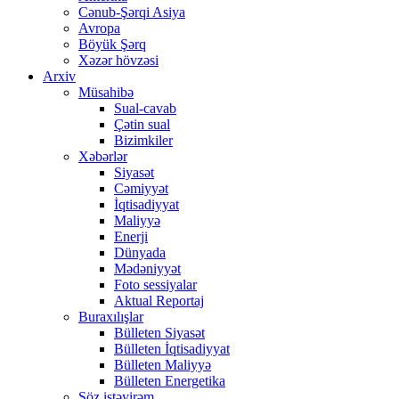
Cənub-Şərqi Asiya
Avropa
Böyük Şərq
Xəzər hövzəsi
Arxiv
Müsahibə
Sual-cavab
Çətin sual
Bizimkiler
Xəbərlər
Siyasət
Cəmiyyət
İqtisadiyyat
Maliyyə
Enerji
Dünyada
Mədəniyyət
Foto sessiyalar
Aktual Reportaj
Buraxılışlar
Bülleten Siyasət
Bülleten İqtisadiyyat
Bülleten Maliyyə
Bülleten Energetika
Söz istəyirəm