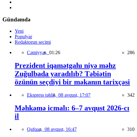
Gündəmdə
Yeni
Populyar
Redaktorun seçimi
Cəmiyyət,
01:26
286
Prezident iqamətgahı niyə məhz
Zuğulbada yaradılıb? Təbiətin
özünün seçdiyi bir məkanın tarixçəsi
Ekspress təhlil,
08 avqust, 17:07
342
Məhkəmə icmalı: 6–7 avqust 2026-cı
il
Qafqaz,
08 avqust, 16:47
310