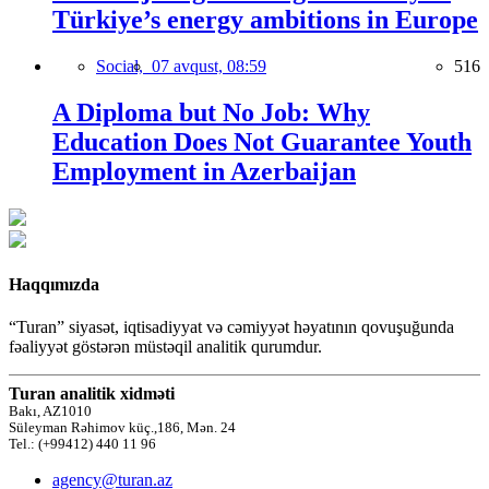
Türkiye’s energy ambitions in Europe
Social,
07 avqust, 08:59
516
A Diploma but No Job: Why
Education Does Not Guarantee Youth
Employment in Azerbaijan
Haqqımızda
“Turan” siyasət, iqtisadiyyat və cəmiyyət həyatının qovuşuğunda
fəaliyyət göstərən müstəqil analitik qurumdur.
Turan analitik xidməti
Bakı, AZ1010
Süleyman Rəhimov küç.,186, Mən. 24
Tel.: (+99412) 440 11 96
agency@turan.az