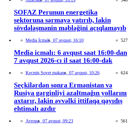
SOFAZ Perunun energetika
sektoruna sərmayə yatırıb, lakin
sövdələşmənin məbləğini açıqlamayıb
Media İcmalı,
07 avqust, 16:10
527
Media icmalı: 6 avqust saat 16:00-dan
7 avqust 2026-cı il saat 16:00-dək
Keçmiş Sovet məkanı,
07 avqust, 10:26
624
Seçkilərdən sonra Ermənistan və
Rusiya gərginliyi azaltmağın yollarını
axtarır, lakin əvvəlki ittifaqa qayıdış
ehtimalı azdır
Avropa,
07 avqust, 09:23
561