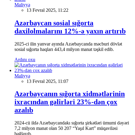
Maliyyə
13 Fevral 2025, 11:22
Azərbaycan sosial sığorta
daxilolmalarını 12%-ə yaxın artırıb
2025-ci ilin yanvar ayında Azərbaycanda məcburi dövlət
sosial sığorta haqları 443,4 milyon manat təşkil edib.
Ardını oxu
Maliyyə
13 Fevral 2025, 11:07
Azərbaycanın sığorta xidmətlərinin
ixracından gəlirləri 23%-dən çox
azalıb
2024-cü ildə Azərbaycandakı sığorta şirkətləri ümumi dəyəri
7,2 milyon manat olan 50 207 “Yaşıl Kart” müqaviləsi
bağlayıb.