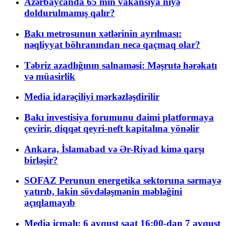
Azərbaycanda 65 min vakansiya niyə
doldurulmamış qalır?
Bakı metrosunun xətlərinin ayrılması:
nəqliyyat böhranından necə qaçmaq olar?
Təbriz azadlığının salnaməsi: Məşrutə hərəkatı
və müasirlik
Media idarəçiliyi mərkəzləşdirilir
Bakı investisiya forumunu daimi platformaya
çevirir, diqqət qeyri-neft kapitalına yönəlir
Ankara, İslamabad və Ər-Riyad kimə qarşı
birləşir?
SOFAZ Perunun energetika sektoruna sərmayə
yatırıb, lakin sövdələşmənin məbləğini
açıqlamayıb
Media icmalı: 6 avqust saat 16:00-dan 7 avqust