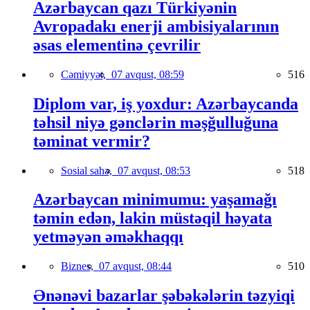
Azərbaycan qazı Türkiyənin
Avropadakı enerji ambisiyalarının
əsas elementinə çevrilir
Cəmiyyət,
07 avqust, 08:59
516
Diplom var, iş yoxdur: Azərbaycanda
təhsil niyə gənclərin məşğulluğuna
təminat vermir?
Sosial sahə,
07 avqust, 08:53
518
Azərbaycan minimumu: yaşamağı
təmin edən, lakin müstəqil həyata
yetməyən əməkhaqqı
Biznes,
07 avqust, 08:44
510
Ənənəvi bazarlar şəbəkələrin təzyiqi