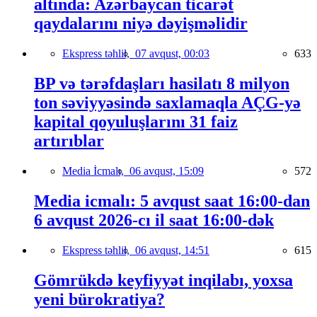
altında: Azərbaycan ticarət
qaydalarını niyə dəyişməlidir
Ekspress təhlil,
07 avqust, 00:03
633
BP və tərəfdaşları hasilatı 8 milyon
ton səviyyəsində saxlamaqla AÇG-yə
kapital qoyuluşlarını 31 faiz
artırıblar
Media İcmalı,
06 avqust, 15:09
572
Media icmalı: 5 avqust saat 16:00-dan
6 avqust 2026-cı il saat 16:00-dək
Ekspress təhlil,
06 avqust, 14:51
615
Gömrükdə keyfiyyət inqilabı, yoxsa
yeni bürokratiya?