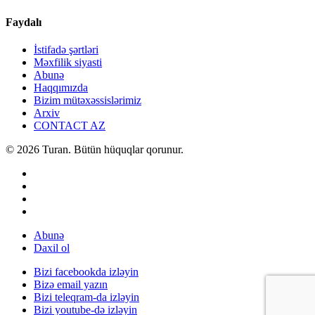
Faydalı
İstifadə şərtləri
Məxfilik siyasti
Abunə
Haqqımızda
Bizim mütəxəssislərimiz
Arxiv
CONTACT AZ
© 2026 Turan. Bütün hüquqlar qorunur.
Abunə
Daxil ol
Bizi facebookda izləyin
Bizə email yazın
Bizi teleqram-da izləyin
Bizi youtube-də izləyin