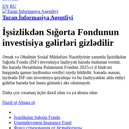
EN
RU
Turan İnformasiya Agentliyi
İşsizlikdən Sığorta Fondunun
investisiya gəlirləri gizlədilir
Əmək və Əhalinin Sosial Müdafiəsi Nazirliyinin yanında İşsizlikdən
Sığorta Fondu (İSF) investisiya fəaliyyəti barədə məlumat vermir.
Bu barədə Hesablama Palatasının Fondun 2025-ci il büdcəsi
haqqında qanun layihəsinə verdiyi rəydə bildirilir. Sənədə əsasən,
layihədə İSF-nin investisiya qoyuluşu və bu fəaliyyətdən əldə etdiyi
gəlirlər barədə hər hansı göstərici əks olunmayıb.
Daha çox oxumaq üçün daxil olun və ya abunə olun
Daxil ol
Abunə ol
İşsizlikdən Sığorta Fondu
Unemployment Insurance Fund
Фонд страхования от безработицы