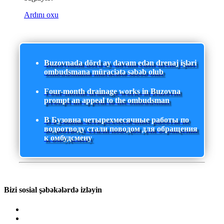
Ardını oxu
Buzovnada dörd ay davam edən drenaj işləri
ombudsmana müraciətə səbəb olub
Four-month drainage works in Buzovna
prompt an appeal to the ombudsman
В Бузовна четырехмесячные работы по
водоотводу стали поводом для обращения
к омбудсмену
Bizi sosial şəbəkələrdə izləyin