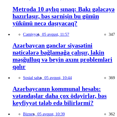
Metroda 10 aylıq sınaq: Bakı gələcəyə
hazırlaşır, bəs sərnişin bu günün
yükünü necə daşıyacaq?
Cəmiyyət,
05 avqust, 11:57
347
Azərbaycan gənclər siyasətini
nəticələrə bağlamağa çalışır, lakin
məşğulluq və beyin axını problemləri
qalır
Sosial sahə,
05 avqust, 10:44
369
Azərbaycanın kommunal hesabı:
vətəndaşlar daha çox ödəyirlər, bəs
keyfiyyət tələb edə bilirlərmi?
Biznes,
05 avqust, 10:39
362