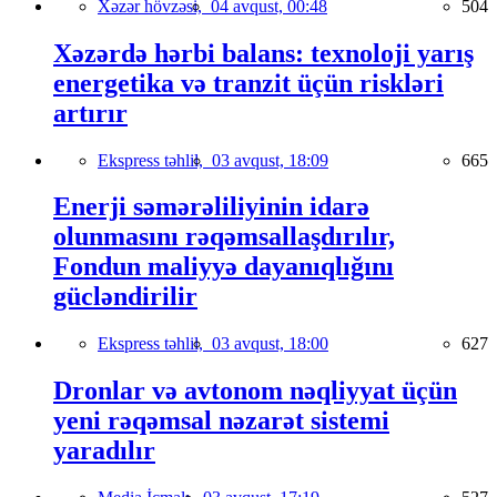
Xəzər hövzəsi,
04 avqust, 00:48
504
Xəzərdə hərbi balans: texnoloji yarış
energetika və tranzit üçün riskləri
artırır
Ekspress təhlil,
03 avqust, 18:09
665
Enerji səmərəliliyinin idarə
olunmasını rəqəmsallaşdırılır,
Fondun maliyyə dayanıqlığını
gücləndirilir
Ekspress təhlil,
03 avqust, 18:00
627
Dronlar və avtonom nəqliyyat üçün
yeni rəqəmsal nəzarət sistemi
yaradılır