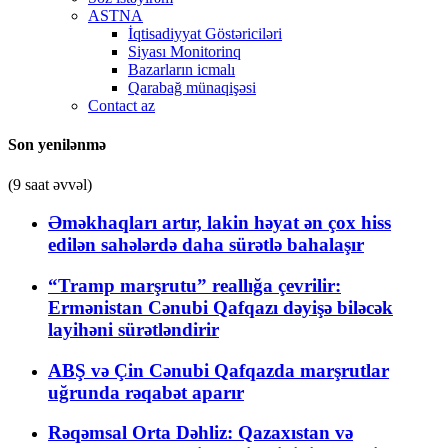
ASTNA
İqtisadiyyat Göstəriciləri
Siyası Monitorinq
Bazarların icmalı
Qarabağ münaqişəsi
Contact az
Son yenilənmə
(9 saat əvvəl)
Əməkhaqları artır, lakin həyat ən çox hiss
edilən sahələrdə daha sürətlə bahalaşır
“Tramp marşrutu” reallığa çevrilir:
Ermənistan Cənubi Qafqazı dəyişə biləcək
layihəni sürətləndirir
ABŞ və Çin Cənubi Qafqazda marşrutlar
uğrunda rəqabət aparır
Rəqəmsal Orta Dəhliz: Qazaxıstan və