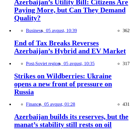
Azerbaijan’s Utility Bill: Citizens Are
Paying More, but Can They Demand
Quality?
Business,
05 avqust, 10:39
362
End of Tax Breaks Reverses
Azerbaijan’s Hybrid and EV Market
Post-Soviet region,
05 avqust, 10:35
317
Strikes on Wildberries: Ukraine
opens a new front of pressure on
Russia
Finance,
05 avqust, 01:28
431
Azerbaijan builds its reserves, but the
manat’s stability still rests on oil