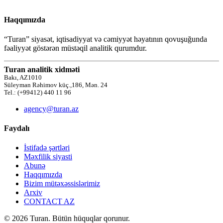
Haqqımızda
“Turan” siyasət, iqtisadiyyat və cəmiyyət həyatının qovuşuğunda
fəaliyyət göstərən müstəqil analitik qurumdur.
Turan analitik xidməti
Bakı, AZ1010
Süleyman Rəhimov küç.,186, Mən. 24
Tel.: (+99412) 440 11 96
agency@turan.az
Faydalı
İstifadə şərtləri
Məxfilik siyasti
Abunə
Haqqımızda
Bizim mütəxəssislərimiz
Arxiv
CONTACT AZ
© 2026 Turan. Bütün hüquqlar qorunur.