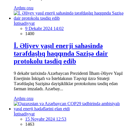
Ardını oxu
İqtisadiyyat
9 Dekabr 2024 14:02
1400
İ. Əliyev yaşıl enerji sahəsində
tərəfdaşlıq haqqında Sazişə dair
protokolu təsdiq edib
9 dekabr tarixində Azərbaycan Prezidenti İlham Əliyev Yaşıl
Enerjinin İnkişafı və İstehlakının Təşviqi üzrə Strateji
Tərəfdaşlıq Sazişinə dəyişikliklər protokolunu təsdiq edən
fərman imzaladı. Azərbay...
Ardını oxu
İqtisadiyyat
15 Noyabr 2024 12:53
1463