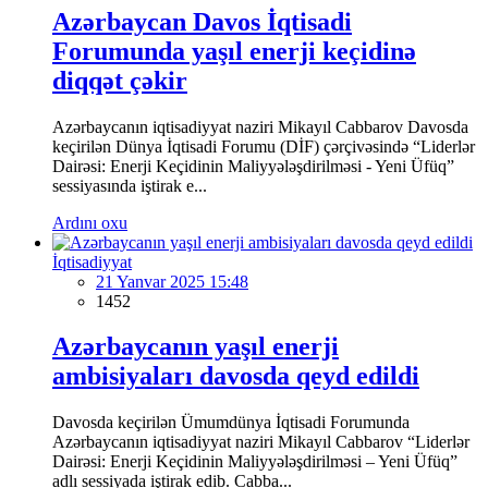
Azərbaycan Davos İqtisadi
Forumunda yaşıl enerji keçidinə
diqqət çəkir
Azərbaycanın iqtisadiyyat naziri Mikayıl Cabbarov Davosda
keçirilən Dünya İqtisadi Forumu (DİF) çərçivəsində “Liderlər
Dairəsi: Enerji Keçidinin Maliyyələşdirilməsi - Yeni Üfüq”
sessiyasında iştirak e...
Ardını oxu
İqtisadiyyat
21 Yanvar 2025 15:48
1452
Azərbaycanın yaşıl enerji
ambisiyaları davosda qeyd edildi
Davosda keçirilən Ümumdünya İqtisadi Forumunda
Azərbaycanın iqtisadiyyat naziri Mikayıl Cabbarov “Liderlər
Dairəsi: Enerji Keçidinin Maliyyələşdirilməsi – Yeni Üfüq”
adlı sessiyada iştirak edib. Cabba...