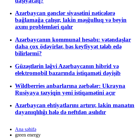
daşıyacaq?
Azərbaycan gənclər siyasətini nəticələrə
bağlamağa çalışır, lakin məşğulluq və beyin
axını problemləri qalır
Azərbaycanın kommunal hesabı: vətəndaşlar
daha çox ödəyirlər, bəs keyfiyyət tələb edə
bilirlərmi?
Güzəştlərin ləğvi Azərbaycanın hibrid və
elektromobil bazarında istiqaməti dəyişib
Wildberries anbarlarına zərbələr: Ukrayna
Rusiyaya təzyiqin yeni istiqamətini açır
Azərbaycan ehtiyatlarını artırır, lakin manatın
dayanıqlılığı hələ də neftdən asılıdır
Ana səhifə
green energy