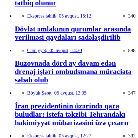
tətbiq olunur
Ekspress təhlil,
05 avqust, 15:12
340
Dövlət əmlakının qurumlar arasında
verilməsi qaydaları sadələşdirilib
Cəmiyyət,
05 avqust, 14:30
898
Buzovnada dörd ay davam edən
drenaj işləri ombudsmana müraciətə
səbəb olub
Böyük Şərq,
05 avqust, 13:05
347
İran prezidentinin üzərində qara
buludlar: istefa təkzibi Tehrandakı
hakimiyyət mübarizəsini üzə çıxarır
Ekspress təhlil,
05 avqust, 12:27
392