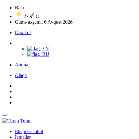
Bakı
0
27.9
C
Cümə axşamı, 6 Avqust 2026
Daxil ol
Abunə
Əlaqə
Turan
Ekspress təhlil
İcmallar