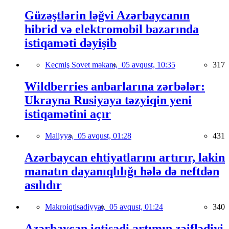
Güzəştlərin ləğvi Azərbaycanın
hibrid və elektromobil bazarında
istiqaməti dəyişib
Keçmiş Sovet məkanı,
05 avqust, 10:35
317
Wildberries anbarlarına zərbələr:
Ukrayna Rusiyaya təzyiqin yeni
istiqamətini açır
Maliyyə,
05 avqust, 01:28
431
Azərbaycan ehtiyatlarını artırır, lakin
manatın dayanıqlılığı hələ də neftdən
asılıdır
Makroiqtisadiyyat,
05 avqust, 01:24
340
Azərbaycan iqtisadi artımın zəiflədiyi