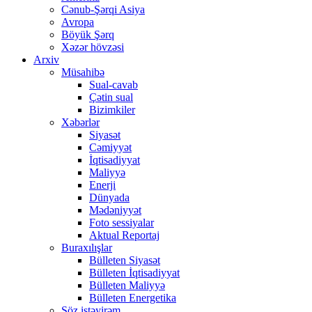
Cənub-Şərqi Asiya
Avropa
Böyük Şərq
Xəzər hövzəsi
Arxiv
Müsahibə
Sual-cavab
Çətin sual
Bizimkiler
Xəbərlər
Siyasət
Cəmiyyət
İqtisadiyyat
Maliyyə
Enerji
Dünyada
Mədəniyyət
Foto sessiyalar
Aktual Reportaj
Buraxılışlar
Bülleten Siyasət
Bülleten İqtisadiyyat
Bülleten Maliyyə
Bülleten Energetika
Söz istəyirəm