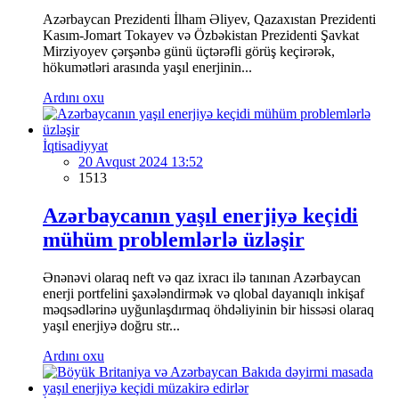
Azərbaycan Prezidenti İlham Əliyev, Qazaxıstan Prezidenti
Kasım-Jomart Tokayev və Özbəkistan Prezidenti Şavkat
Mirziyoyev çərşənbə günü üçtərəfli görüş keçirərək,
hökumətləri arasında yaşıl enerjinin...
Ardını oxu
İqtisadiyyat
20 Avqust 2024 13:52
1513
Azərbaycanın yaşıl enerjiyə keçidi
mühüm problemlərlə üzləşir
Ənənəvi olaraq neft və qaz ixracı ilə tanınan Azərbaycan
enerji portfelini şaxələndirmək və qlobal dayanıqlı inkişaf
məqsədlərinə uyğunlaşdırmaq öhdəliyinin bir hissəsi olaraq
yaşıl enerjiyə doğru str...
Ardını oxu