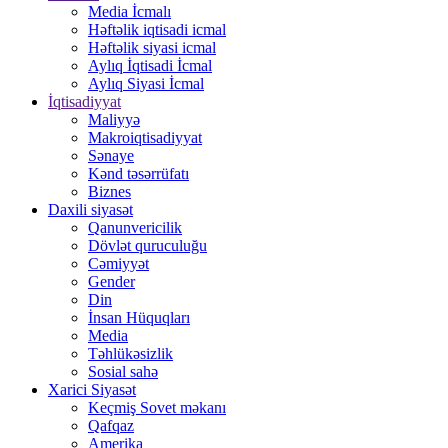
Media İcmalı
Həftəlik iqtisadi icmal
Həftəlik siyasi icmal
Aylıq İqtisadi İcmal
Aylıq Siyasi İcmal
İqtisadiyyat
Maliyyə
Makroiqtisadiyyat
Sənaye
Kənd təsərrüfatı
Biznes
Daxili siyasət
Qanunvericilik
Dövlət quruculuğu
Cəmiyyət
Gender
Din
İnsan Hüquqları
Media
Təhlükəsizlik
Sosial sahə
Xarici Siyasət
Keçmiş Sovet məkanı
Qafqaz
Amerika