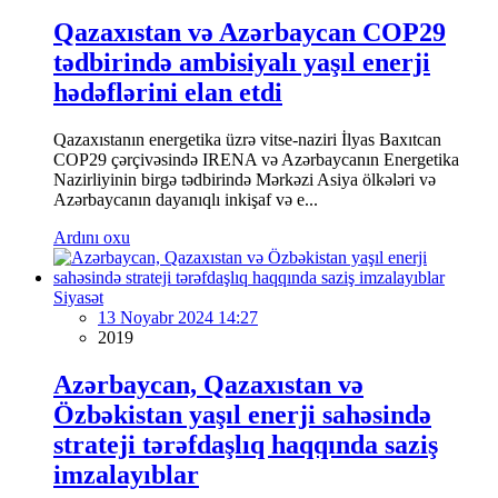
Qazaxıstan və Azərbaycan COP29
tədbirində ambisiyalı yaşıl enerji
hədəflərini elan etdi
Qazaxıstanın energetika üzrə vitse-naziri İlyas Baxıtcan
COP29 çərçivəsində IRENA və Azərbaycanın Energetika
Nazirliyinin birgə tədbirində Mərkəzi Asiya ölkələri və
Azərbaycanın dayanıqlı inkişaf və e...
Ardını oxu
Siyasət
13 Noyabr 2024 14:27
2019
Azərbaycan, Qazaxıstan və
Özbəkistan yaşıl enerji sahəsində
strateji tərəfdaşlıq haqqında saziş
imzalayıblar