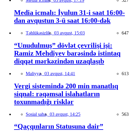
Media İcmalı,
03 avqust, 17:19
527
Media icmalı: İyulun 31-i saat 16:00-
dan avqustun 3-ü saat 16:00-dək
Təhlükəsizlik,
03 avqust, 15:03
647
“Unudulmuş” dövlət çevrilişi işi:
Ramiz Mehdiyev barəsində istintaq
diqqət mərkəzindən uzaqlaşıb
Maliyyə,
03 avqust, 14:41
613
Vergi sistemində 200 min manatlıq
siqnal: rəqəmsal islahatların
toxunmadığı risklər
Sosial sahə,
03 avqust, 14:25
563
“Qaçqınların Statusuna dair”