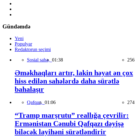
Gündəmdə
Yeni
Populyar
Redaktorun seçimi
Sosial sahə,
01:38
256
Əməkhaqları artır, lakin həyat ən çox
hiss edilən sahələrdə daha sürətlə
bahalaşır
Qafqaz,
01:06
274
“Tramp marşrutu” reallığa çevrilir:
Ermənistan Cənubi Qafqazı dəyişə
biləcək layihəni sürətləndirir