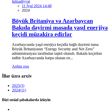
İqtisadiyyat
11 İyul 2024 14:48
2024
Böyük Britaniya və Azərbaycan
Bakıda dəyirmi masada yaşıl enerjiyə
keçidi müzakirə edirlər
Azərbaycanda yaşıl enerjiyə keçidlə bağlı dəyirmi masa
Böyük Britaniyanın “Energy Security and Net Zero”
administrasiyası tərəfindən təşkil olunub. Bakıda keçirilən
tədbir Azərbaycanda bərpa olunan en...
Ardını oxu
İllər üzrə arxiv
2025
(3)
2024
(11)
Bizi sosial şəbəkələrdə izləyin