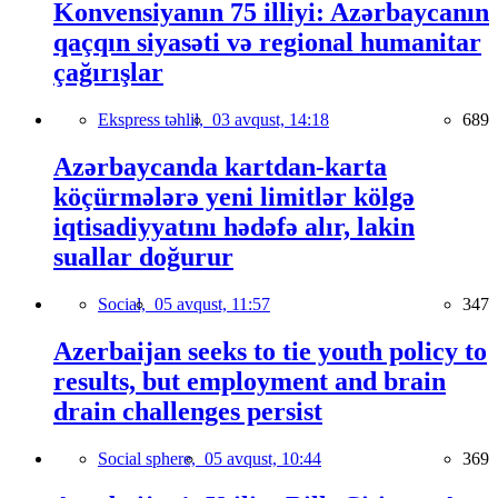
Konvensiyanın 75 illiyi: Azərbaycanın
qaçqın siyasəti və regional humanitar
çağırışlar
Ekspress təhlil,
03 avqust, 14:18
689
Azərbaycanda kartdan-karta
köçürmələrə yeni limitlər kölgə
iqtisadiyyatını hədəfə alır, lakin
suallar doğurur
Social,
05 avqust, 11:57
347
Azerbaijan seeks to tie youth policy to
results, but employment and brain
drain challenges persist
Social sphere,
05 avqust, 10:44
369