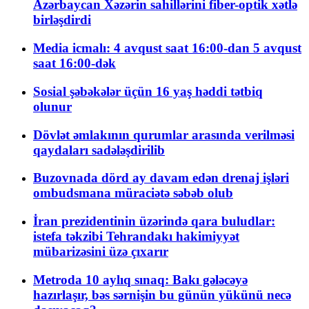
Azərbaycan Xəzərin sahillərini fiber-optik xətlə
birləşdirdi
Media icmalı: 4 avqust saat 16:00-dan 5 avqust
saat 16:00-dək
Sosial şəbəkələr üçün 16 yaş həddi tətbiq
olunur
Dövlət əmlakının qurumlar arasında verilməsi
qaydaları sadələşdirilib
Buzovnada dörd ay davam edən drenaj işləri
ombudsmana müraciətə səbəb olub
İran prezidentinin üzərində qara buludlar:
istefa təkzibi Tehrandakı hakimiyyət
mübarizəsini üzə çıxarır
Metroda 10 aylıq sınaq: Bakı gələcəyə
hazırlaşır, bəs sərnişin bu günün yükünü necə