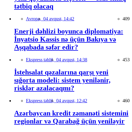
tətbiq olacaq
Avropa,
04 avqust, 14:42
409
Enerji dəhlizi boyunca diplomatiya:
İnyatsio Kassis nə üçün Bakıya və
Aşqabada səfər edir?
Ekspress təhlil,
04 avqust, 14:38
453
İstehsalat qəzalarına qarşı yeni
sığorta modeli: sistem yenilənir,
risklər azalacaqmı?
Ekspress təhlil,
04 avqust, 12:42
460
Azərbaycan kredit zəmanəti sistemini
regionlar və Qarabağ üçün yeniləyir