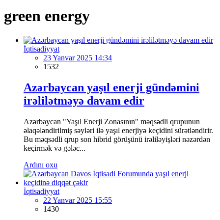
green energy
İqtisadiyyat
23 Yanvar 2025 14:34
1532
Azərbaycan yaşıl enerji gündəmini
irəlilətməyə davam edir
Azərbaycan "Yaşıl Enerji Zonasının" məqsədli qrupunun
əlaqələndirilmiş səyləri ilə yaşıl enerjiyə keçidini sürətləndirir.
Bu məqsədli qrup son hibrid görüşünü irəliləyişləri nəzərdən
keçirmək və gələc...
Ardını oxu
İqtisadiyyat
22 Yanvar 2025 15:55
1430