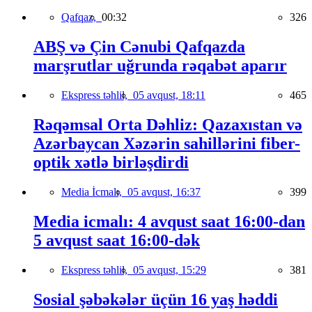
Qafqaz,
00:32
326
ABŞ və Çin Cənubi Qafqazda
marşrutlar uğrunda rəqabət aparır
Ekspress təhlil,
05 avqust, 18:11
465
Rəqəmsal Orta Dəhliz: Qazaxıstan və
Azərbaycan Xəzərin sahillərini fiber-
optik xətlə birləşdirdi
Media İcmalı,
05 avqust, 16:37
399
Media icmalı: 4 avqust saat 16:00-dan
5 avqust saat 16:00-dək
Ekspress təhlil,
05 avqust, 15:29
381
Sosial şəbəkələr üçün 16 yaş həddi