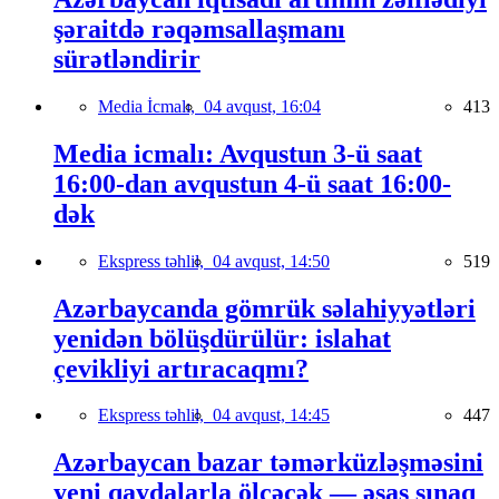
şəraitdə rəqəmsallaşmanı
sürətləndirir
Media İcmalı,
04 avqust, 16:04
413
Media icmalı: Avqustun 3-ü saat
16:00-dan avqustun 4-ü saat 16:00-
dək
Ekspress təhlil,
04 avqust, 14:50
519
Azərbaycanda gömrük səlahiyyətləri
yenidən bölüşdürülür: islahat
çevikliyi artıracaqmı?
Ekspress təhlil,
04 avqust, 14:45
447
Azərbaycan bazar təmərküzləşməsini
yeni qaydalarla ölçəcək — əsas sınaq