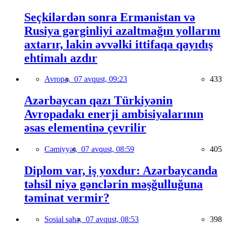
Seçkilərdən sonra Ermənistan və
Rusiya gərginliyi azaltmağın yollarını
axtarır, lakin əvvəlki ittifaqa qayıdış
ehtimalı azdır
Avropa,
07 avqust, 09:23
433
Azərbaycan qazı Türkiyənin
Avropadakı enerji ambisiyalarının
əsas elementinə çevrilir
Cəmiyyət,
07 avqust, 08:59
405
Diplom var, iş yoxdur: Azərbaycanda
təhsil niyə gənclərin məşğulluğuna
təminat vermir?
Sosial sahə,
07 avqust, 08:53
398