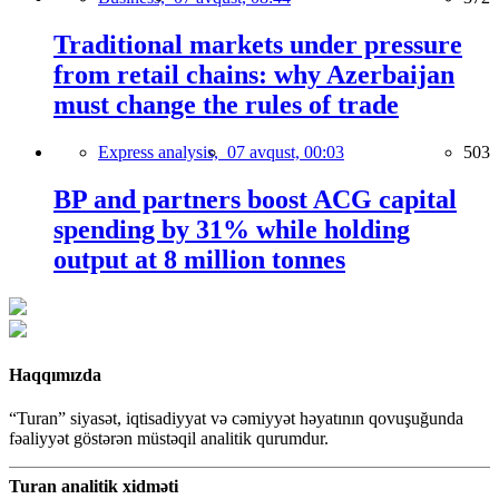
Traditional markets under pressure
from retail chains: why Azerbaijan
must change the rules of trade
Express analysis,
07 avqust, 00:03
503
BP and partners boost ACG capital
spending by 31% while holding
output at 8 million tonnes
Haqqımızda
“Turan” siyasət, iqtisadiyyat və cəmiyyət həyatının qovuşuğunda
fəaliyyət göstərən müstəqil analitik qurumdur.
Turan analitik xidməti