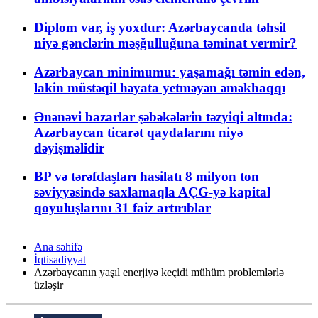
Diplom var, iş yoxdur: Azərbaycanda təhsil
niyə gənclərin məşğulluğuna təminat vermir?
Azərbaycan minimumu: yaşamağı təmin edən,
lakin müstəqil həyata yetməyən əməkhaqqı
Ənənəvi bazarlar şəbəkələrin təzyiqi altında:
Azərbaycan ticarət qaydalarını niyə
dəyişməlidir
BP və tərəfdaşları hasilatı 8 milyon ton
səviyyəsində saxlamaqla AÇG-yə kapital
qoyuluşlarını 31 faiz artırıblar
Ana səhifə
İqtisadiyyat
Azərbaycanın yaşıl enerjiyə keçidi mühüm problemlərlə
üzləşir