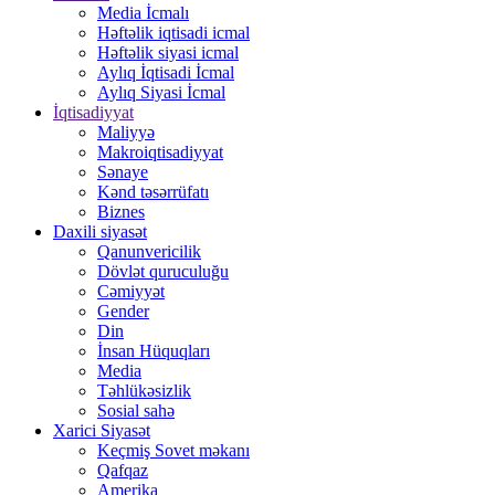
Media İcmalı
Həftəlik iqtisadi icmal
Həftəlik siyasi icmal
Aylıq İqtisadi İcmal
Aylıq Siyasi İcmal
İqtisadiyyat
Maliyyə
Makroiqtisadiyyat
Sənaye
Kənd təsərrüfatı
Biznes
Daxili siyasət
Qanunvericilik
Dövlət quruculuğu
Cəmiyyət
Gender
Din
İnsan Hüquqları
Media
Təhlükəsizlik
Sosial sahə
Xarici Siyasət
Keçmiş Sovet məkanı
Qafqaz
Amerika