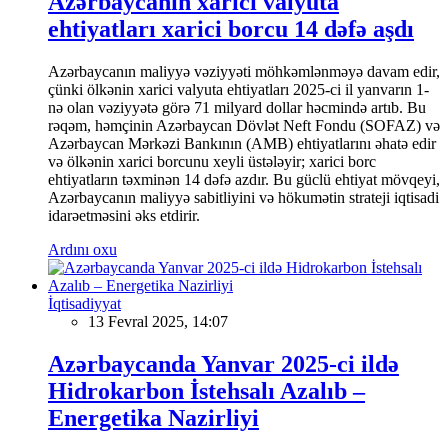
Azərbaycanın xarici valyuta
ehtiyatları xarici borcu 14 dəfə aşdı
Azərbaycanın maliyyə vəziyyəti möhkəmlənməyə davam edir,
çünki ölkənin xarici valyuta ehtiyatları 2025-ci il yanvarın 1-
nə olan vəziyyətə görə 71 milyard dollar həcmində artıb. Bu
rəqəm, həmçinin Azərbaycan Dövlət Neft Fondu (SOFAZ) və
Azərbaycan Mərkəzi Bankının (AMB) ehtiyatlarını əhatə edir
və ölkənin xarici borcunu xeyli üstələyir; xarici borc
ehtiyatların təxminən 14 dəfə azdır. Bu güclü ehtiyat mövqeyi,
Azərbaycanın maliyyə sabitliyini və hökumətin strateji iqtisadi
idarəetməsini əks etdirir.
Ardını oxu
İqtisadiyyat
13 Fevral 2025, 14:07
Azərbaycanda Yanvar 2025-ci ildə
Hidrokarbon İstehsalı Azalıb –
Energetika Nazirliyi