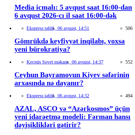
Media icmalı: 5 avqust saat 16:00-dan
6 avqust 2026-cı il saat 16:00-dək
Ekspress təhlil,
06 avqust, 14:51
506
Gömrükdə keyfiyyət inqilabı, yoxsa
yeni bürokratiya?
Keçmiş Sovet məkanı,
06 avqust, 14:37
552
Ceyhun Bayramovun Kiyev səfərinin
arxasında nə dayanır?
Ekspress təhlil,
06 avqust, 14:32
494
AZAL, ASCO və “Azərkosmos” üçün
yeni idarəetmə modeli: Fərman hansı
dəyişiklikləri gətirir?