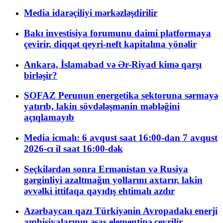
Media idarəçiliyi mərkəzləşdirilir
Bakı investisiya forumunu daimi platformaya
çevirir, diqqət qeyri-neft kapitalına yönəlir
Ankara, İslamabad və Ər-Riyad kimə qarşı
birləşir?
SOFAZ Perunun energetika sektoruna sərmayə
yatırıb, lakin sövdələşmənin məbləğini
açıqlamayıb
Media icmalı: 6 avqust saat 16:00-dan 7 avqust
2026-cı il saat 16:00-dək
Seçkilərdən sonra Ermənistan və Rusiya
gərginliyi azaltmağın yollarını axtarır, lakin
əvvəlki ittifaqa qayıdış ehtimalı azdır
Azərbaycan qazı Türkiyənin Avropadakı enerji
ambisiyalarının əsas elementinə çevrilir