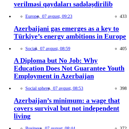
verilməsi qaydaları sadələşdirilib
Europe,
07 avqust, 09:23
433
Azerbaijani gas emerges as a key to
Türkiye’s energy ambitions in Europe
Social,
07 avqust, 08:59
405
A Diploma but No Job: Why
Education Does Not Guarantee Youth
Employment in Azerbaijan
Social sphere,
07 avqust, 08:53
398
Azerbaijan’s minimum: a wage that
covers survival but not independent
living
Business,
07 avqust, 08:44
372