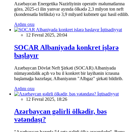
Azərbaycan Energetika Nazirliyinin operativ məlumatlarına
görə, 2025-ci ilin yanvar ayında ölkədə 2,3 milyon ton neft
(kondensatla birlikdə) və 3,9 milyard kubmetr qaz hasil edilib.
Ardını oxu
İqtisadiyyat
12 Fevral 2025, 20:04
SOCAR Albaniyada konkret işlərə
başlayır
Azərbaycan Dövlət Neft Şirkəti (SOCAR) Albaniyada
nümayəndəlik açıb və bu il konkret bir layihənin icrasına
başlamağa hazırlaşır, Albaniyanın "Albgaz" şirkəti bildirib.
Ardını oxu
İqtisadiyyat
12 Fevral 2025, 18:26
Azərbaycan gəlirli ölkədir, bəs
vətəndaşı?
"Azərbaycan hazırda 54 orta gəlirli ölkə arasındadır". Bunu