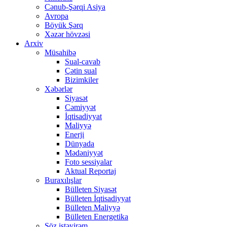
Cənub-Şərqi Asiya
Avropa
Böyük Şərq
Xəzər hövzəsi
Arxiv
Müsahibə
Sual-cavab
Çətin sual
Bizimkiler
Xəbərlər
Siyasət
Cəmiyyət
İqtisadiyyat
Maliyyə
Enerji
Dünyada
Mədəniyyət
Foto sessiyalar
Aktual Reportaj
Buraxılışlar
Bülleten Siyasət
Bülleten İqtisadiyyat
Bülleten Maliyyə
Bülleten Energetika
Söz istəyirəm