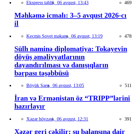
Ekspress təhlil,
06 avqust, 13:43
469
Məhkəmə icmalı: 3–5 avqust 2026-cı
il
Keçmiş Sovet məkanı,
06 avqust, 13:19
478
Sülh naminə diplomatiya: Tokayevin
döyüş əməliyyatlarının
dayandırılması və danışıqların
bərpası təşəbbüsü
Böyük Şərq,
06 avqust, 13:05
511
İran və Ermənistan öz “TRIPP”lərini
hazırlayır
Xəzər hövzəsi,
06 avqust, 12:31
391
Xəzər geri çəkilir: su balansına dair