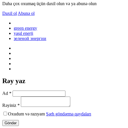
Daha çox oxumaq üçün daxil olun və ya abunə olun
Daxil ol
Abunə ol
green energy
yaşıl enerji
зеленой энергии
Rəy yaz
Ad *
Rəyiniz *
Oxudum və razıyam
Şərh göndərmə qaydaları
Göndər