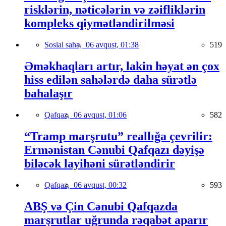
risklərin, nəticələrin və zəifliklərin
kompleks qiymətləndirilməsi
Sosial sahə,
06 avqust, 01:38
519
Əməkhaqları artır, lakin həyat ən çox
hiss edilən sahələrdə daha sürətlə
bahalaşır
Qafqaz,
06 avqust, 01:06
582
“Tramp marşrutu” reallığa çevrilir:
Ermənistan Cənubi Qafqazı dəyişə
biləcək layihəni sürətləndirir
Qafqaz,
06 avqust, 00:32
593
ABŞ və Çin Cənubi Qafqazda
marşrutlar uğrunda rəqabət aparır