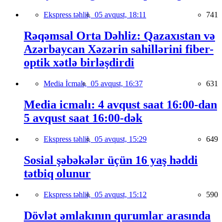
Ekspress təhlil,
05 avqust, 18:11
741
Rəqəmsal Orta Dəhliz: Qazaxıstan və
Azərbaycan Xəzərin sahillərini fiber-
optik xətlə birləşdirdi
Media İcmalı,
05 avqust, 16:37
631
Media icmalı: 4 avqust saat 16:00-dan
5 avqust saat 16:00-dək
Ekspress təhlil,
05 avqust, 15:29
649
Sosial şəbəkələr üçün 16 yaş həddi
tətbiq olunur
Ekspress təhlil,
05 avqust, 15:12
590
Dövlət əmlakının qurumlar arasında