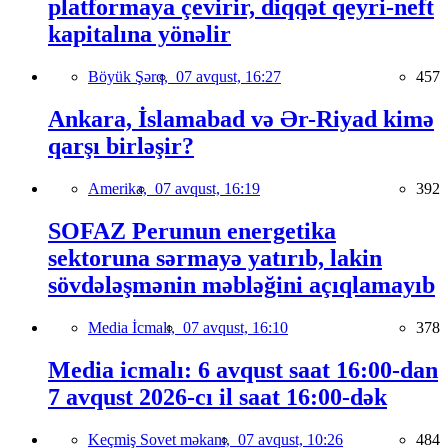
platformaya çevirir, diqqət qeyri-neft
kapitalına yönəlir
Böyük Şərq,
07 avqust, 16:27
457
Ankara, İslamabad və Ər-Riyad kimə
qarşı birləşir?
Amerika,
07 avqust, 16:19
392
SOFAZ Perunun energetika
sektoruna sərmayə yatırıb, lakin
sövdələşmənin məbləğini açıqlamayıb
Media İcmalı,
07 avqust, 16:10
378
Media icmalı: 6 avqust saat 16:00-dan
7 avqust 2026-cı il saat 16:00-dək
Keçmiş Sovet məkanı,
07 avqust, 10:26
484