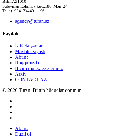
Bakı, AZ1010
Süleyman Rəhimov küç.,186, Mən. 24
Tel.: (+99412) 440 11 96
agency@turan.az
Faydalı
İstifadə şərtləri
Məxfilik siyasti
Abunə
Haqqımızda
Bizim mütəxəssislərimiz
Arxiv
CONTACT AZ
© 2026 Turan. Bütün hüquqlar qorunur.
Abunə
Daxil ol