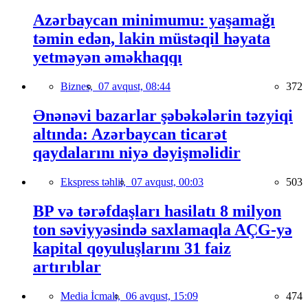
Azərbaycan minimumu: yaşamağı
təmin edən, lakin müstəqil həyata
yetməyən əməkhaqqı
Biznes,
07 avqust, 08:44
372
Ənənəvi bazarlar şəbəkələrin təzyiqi
altında: Azərbaycan ticarət
qaydalarını niyə dəyişməlidir
Ekspress təhlil,
07 avqust, 00:03
503
BP və tərəfdaşları hasilatı 8 milyon
ton səviyyəsində saxlamaqla AÇG-yə
kapital qoyuluşlarını 31 faiz
artırıblar
Media İcmalı,
06 avqust, 15:09
474