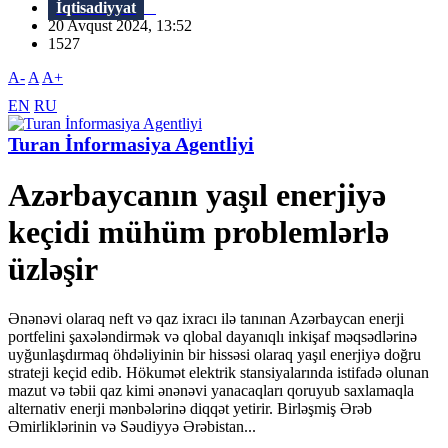
İqtisadiyyat
20 Avqust 2024, 13:52
1527
A-
A
A+
EN
RU
Turan İnformasiya Agentliyi
Azərbaycanın yaşıl enerjiyə
keçidi mühüm problemlərlə
üzləşir
Ənənəvi olaraq neft və qaz ixracı ilə tanınan Azərbaycan enerji
portfelini şaxələndirmək və qlobal dayanıqlı inkişaf məqsədlərinə
uyğunlaşdırmaq öhdəliyinin bir hissəsi olaraq yaşıl enerjiyə doğru
strateji keçid edib. Hökumət elektrik stansiyalarında istifadə olunan
mazut və təbii qaz kimi ənənəvi yanacaqları qoruyub saxlamaqla
alternativ enerji mənbələrinə diqqət yetirir. Birləşmiş Ərəb
Əmirliklərinin və Səudiyyə Ərəbistan...