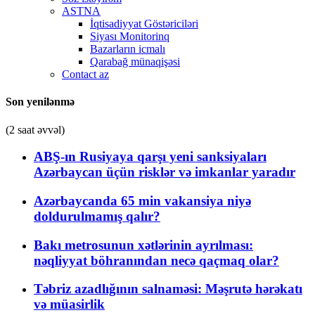
ASTNA
İqtisadiyyat Göstəriciləri
Siyası Monitorinq
Bazarların icmalı
Qarabağ münaqişəsi
Contact az
Son yenilənmə
(2 saat əvvəl)
ABŞ-ın Rusiyaya qarşı yeni sanksiyaları
Azərbaycan üçün risklər və imkanlar yaradır
Azərbaycanda 65 min vakansiya niyə
doldurulmamış qalır?
Bakı metrosunun xətlərinin ayrılması:
nəqliyyat böhranından necə qaçmaq olar?
Təbriz azadlığının salnaməsi: Məşrutə hərəkatı
və müasirlik