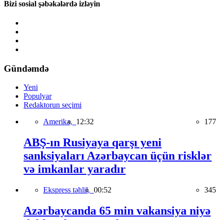
Bizi sosial şəbəkələrdə izləyin
Gündəmdə
Yeni
Populyar
Redaktorun seçimi
Amerika,
12:32
177
ABŞ-ın Rusiyaya qarşı yeni
sanksiyaları Azərbaycan üçün risklər
və imkanlar yaradır
Ekspress təhlil,
00:52
345
Azərbaycanda 65 min vakansiya niyə