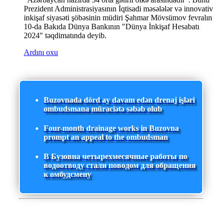
Prezident Administrasiyasının İqtisadi məsələlər və innovativ
inkişaf siyasəti şöbəsinin müdiri Şahmar Mövsümov fevralın
10-da Bakıda Dünya Bankının "Dünya İnkişaf Hesabatı
2024" təqdimatında deyib.
Ardını oxu
Buzovnada dörd ay davam edən drenaj işləri
ombudsmana müraciətə səbəb olub
Four-month drainage works in Buzovna
prompt an appeal to the ombudsman
В Бузовна четырехмесячные работы по
водоотводу стали поводом для обращения
к омбудсмену