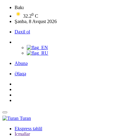
Bakı
0
32.2
C
Şənbə, 8 Avqust 2026
Daxil ol
Abunə
Əlaqə
Turan
Ekspress təhlil
İcmallar