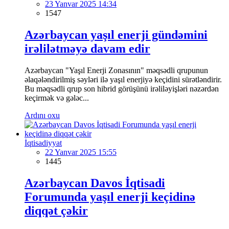
23 Yanvar 2025 14:34
1547
Azərbaycan yaşıl enerji gündəmini
irəlilətməyə davam edir
Azərbaycan "Yaşıl Enerji Zonasının" məqsədli qrupunun
əlaqələndirilmiş səyləri ilə yaşıl enerjiyə keçidini sürətləndirir.
Bu məqsədli qrup son hibrid görüşünü irəliləyişləri nəzərdən
keçirmək və gələc...
Ardını oxu
İqtisadiyyat
22 Yanvar 2025 15:55
1445
Azərbaycan Davos İqtisadi
Forumunda yaşıl enerji keçidinə
diqqət çəkir