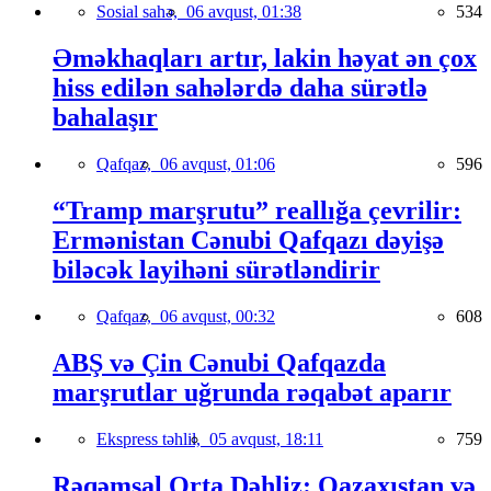
Sosial sahə,
06 avqust, 01:38
534
Əməkhaqları artır, lakin həyat ən çox
hiss edilən sahələrdə daha sürətlə
bahalaşır
Qafqaz,
06 avqust, 01:06
596
“Tramp marşrutu” reallığa çevrilir:
Ermənistan Cənubi Qafqazı dəyişə
biləcək layihəni sürətləndirir
Qafqaz,
06 avqust, 00:32
608
ABŞ və Çin Cənubi Qafqazda
marşrutlar uğrunda rəqabət aparır
Ekspress təhlil,
05 avqust, 18:11
759
Rəqəmsal Orta Dəhliz: Qazaxıstan və