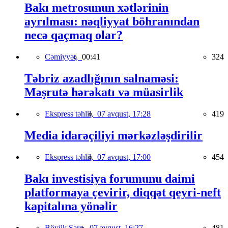
Bakı metrosunun xətlərinin
ayrılması: nəqliyyat böhranından
necə qaçmaq olar?
Cəmiyyət,
00:41
324
Təbriz azadlığının salnaməsi:
Məşrutə hərəkatı və müasirlik
Ekspress təhlil,
07 avqust, 17:28
419
Media idarəçiliyi mərkəzləşdirilir
Ekspress təhlil,
07 avqust, 17:00
454
Bakı investisiya forumunu daimi
platformaya çevirir, diqqət qeyri-neft
kapitalına yönəlir
Böyük Şərq,
07 avqust, 16:27
481