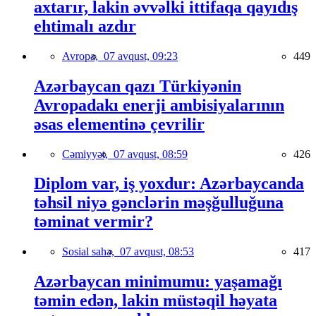
axtarır, lakin əvvəlki ittifaqa qayıdış
ehtimalı azdır
Avropa,
07 avqust, 09:23
449
Azərbaycan qazı Türkiyənin
Avropadakı enerji ambisiyalarının
əsas elementinə çevrilir
Cəmiyyət,
07 avqust, 08:59
426
Diplom var, iş yoxdur: Azərbaycanda
təhsil niyə gənclərin məşğulluğuna
təminat vermir?
Sosial sahə,
07 avqust, 08:53
417
Azərbaycan minimumu: yaşamağı
təmin edən, lakin müstəqil həyata