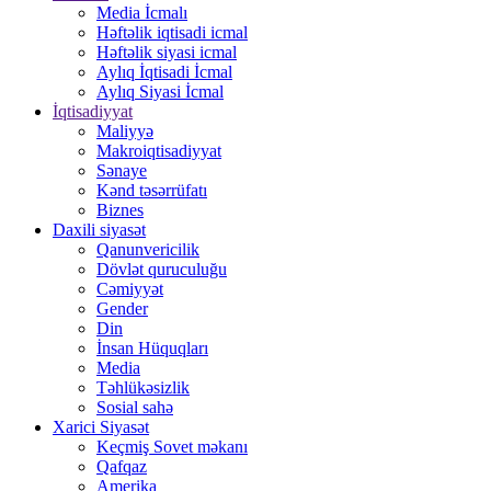
Media İcmalı
Həftəlik iqtisadi icmal
Həftəlik siyasi icmal
Aylıq İqtisadi İcmal
Aylıq Siyasi İcmal
İqtisadiyyat
Maliyyə
Makroiqtisadiyyat
Sənaye
Kənd təsərrüfatı
Biznes
Daxili siyasət
Qanunvericilik
Dövlət quruculuğu
Cəmiyyət
Gender
Din
İnsan Hüquqları
Media
Təhlükəsizlik
Sosial sahə
Xarici Siyasət
Keçmiş Sovet məkanı
Qafqaz
Amerika