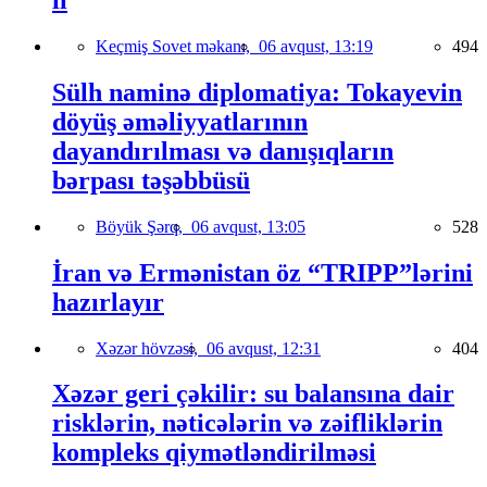
Keçmiş Sovet məkanı,
06 avqust, 13:19
494
Sülh naminə diplomatiya: Tokayevin
döyüş əməliyyatlarının
dayandırılması və danışıqların
bərpası təşəbbüsü
Böyük Şərq,
06 avqust, 13:05
528
İran və Ermənistan öz “TRIPP”lərini
hazırlayır
Xəzər hövzəsi,
06 avqust, 12:31
404
Xəzər geri çəkilir: su balansına dair
risklərin, nəticələrin və zəifliklərin
kompleks qiymətləndirilməsi