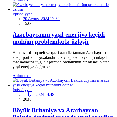
İqtisadiyyat
20 Avqust 2024 13:52
1528
Azərbaycanın yaşıl enerjiyə keçidi
mühüm problemlərlə üzləşir
Ənənəvi olaraq neft və qaz ixracı ilə tanınan Azərbaycan
enerji portfelini şaxələndirmək və qlobal dayanıqlı inkişaf
məqsədlərinə uyğunlaşdırmaq öhdəliyinin bir hissəsi olaraq
yaşıl enerjiyə doğru str...
Ardını oxu
İqtisadiyyat
11 İyul 2024 14:48
2038
Böyük Britaniya və Azərbaycan