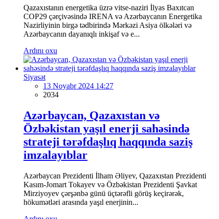
Qazaxıstanın energetika üzrə vitse-naziri İlyas Baxıtcan
COP29 çərçivəsində IRENA və Azərbaycanın Energetika
Nazirliyinin birgə tədbirində Mərkəzi Asiya ölkələri və
Azərbaycanın dayanıqlı inkişaf və e...
Ardını oxu
Siyasət
13 Noyabr 2024 14:27
2034
Azərbaycan, Qazaxıstan və
Özbəkistan yaşıl enerji sahəsində
strateji tərəfdaşlıq haqqında saziş
imzalayıblar
Azərbaycan Prezidenti İlham Əliyev, Qazaxıstan Prezidenti
Kasım-Jomart Tokayev və Özbəkistan Prezidenti Şavkat
Mirziyoyev çərşənbə günü üçtərəfli görüş keçirərək,
hökumətləri arasında yaşıl enerjinin...
Ardını oxu