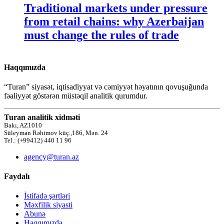
Traditional markets under pressure
from retail chains: why Azerbaijan
must change the rules of trade
Haqqımızda
“Turan” siyasət, iqtisadiyyat və cəmiyyət həyatının qovuşuğunda
fəaliyyət göstərən müstəqil analitik qurumdur.
Turan analitik xidməti
Bakı, AZ1010
Süleyman Rəhimov küç.,186, Mən. 24
Tel.: (+99412) 440 11 96
agency@turan.az
Faydalı
İstifadə şərtləri
Məxfilik siyasti
Abunə
Haqqımızda