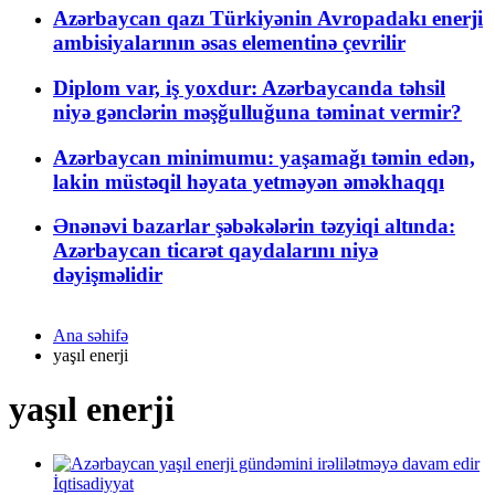
Azərbaycan qazı Türkiyənin Avropadakı enerji
ambisiyalarının əsas elementinə çevrilir
Diplom var, iş yoxdur: Azərbaycanda təhsil
niyə gənclərin məşğulluğuna təminat vermir?
Azərbaycan minimumu: yaşamağı təmin edən,
lakin müstəqil həyata yetməyən əməkhaqqı
Ənənəvi bazarlar şəbəkələrin təzyiqi altında:
Azərbaycan ticarət qaydalarını niyə
dəyişməlidir
Ana səhifə
yaşıl enerji
yaşıl enerji
İqtisadiyyat