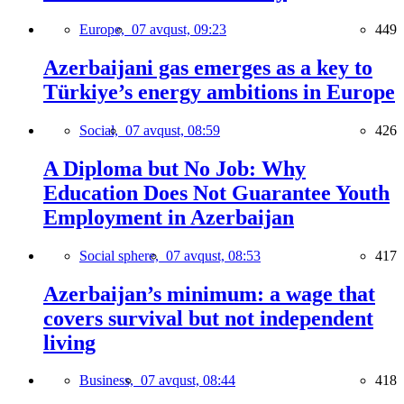
Europe,
07 avqust, 09:23
449
Azerbaijani gas emerges as a key to
Türkiye’s energy ambitions in Europe
Social,
07 avqust, 08:59
426
A Diploma but No Job: Why
Education Does Not Guarantee Youth
Employment in Azerbaijan
Social sphere,
07 avqust, 08:53
417
Azerbaijan’s minimum: a wage that
covers survival but not independent
living
Business,
07 avqust, 08:44
418