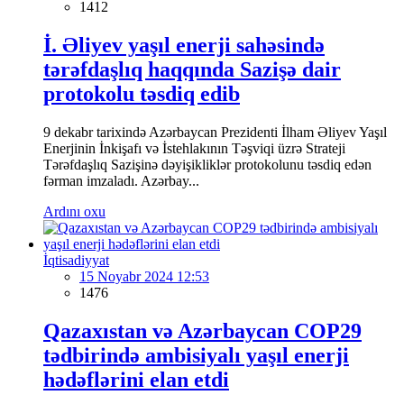
1412
İ. Əliyev yaşıl enerji sahəsində
tərəfdaşlıq haqqında Sazişə dair
protokolu təsdiq edib
9 dekabr tarixində Azərbaycan Prezidenti İlham Əliyev Yaşıl
Enerjinin İnkişafı və İstehlakının Təşviqi üzrə Strateji
Tərəfdaşlıq Sazişinə dəyişikliklər protokolunu təsdiq edən
fərman imzaladı. Azərbay...
Ardını oxu
İqtisadiyyat
15 Noyabr 2024 12:53
1476
Qazaxıstan və Azərbaycan COP29
tədbirində ambisiyalı yaşıl enerji
hədəflərini elan etdi