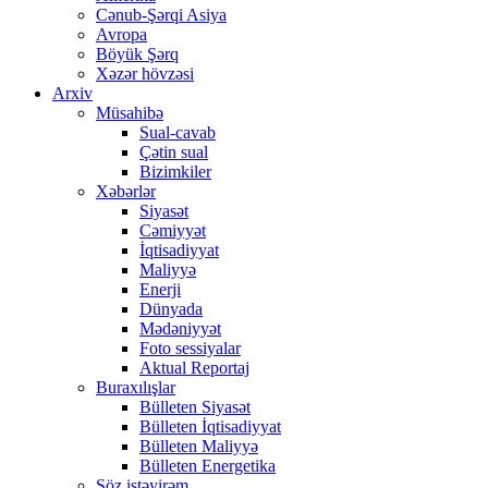
Cənub-Şərqi Asiya
Avropa
Böyük Şərq
Xəzər hövzəsi
Arxiv
Müsahibə
Sual-cavab
Çətin sual
Bizimkiler
Xəbərlər
Siyasət
Cəmiyyət
İqtisadiyyat
Maliyyə
Enerji
Dünyada
Mədəniyyət
Foto sessiyalar
Aktual Reportaj
Buraxılışlar
Bülleten Siyasət
Bülleten İqtisadiyyat
Bülleten Maliyyə
Bülleten Energetika
Söz istəyirəm