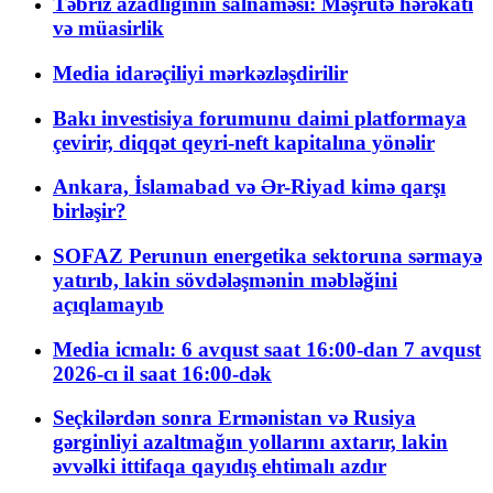
Təbriz azadlığının salnaməsi: Məşrutə hərəkatı
və müasirlik
Media idarəçiliyi mərkəzləşdirilir
Bakı investisiya forumunu daimi platformaya
çevirir, diqqət qeyri-neft kapitalına yönəlir
Ankara, İslamabad və Ər-Riyad kimə qarşı
birləşir?
SOFAZ Perunun energetika sektoruna sərmayə
yatırıb, lakin sövdələşmənin məbləğini
açıqlamayıb
Media icmalı: 6 avqust saat 16:00-dan 7 avqust
2026-cı il saat 16:00-dək
Seçkilərdən sonra Ermənistan və Rusiya
gərginliyi azaltmağın yollarını axtarır, lakin
əvvəlki ittifaqa qayıdış ehtimalı azdır