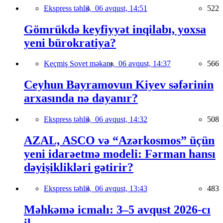
Ekspress təhlil,
06 avqust, 14:51
522
Gömrükdə keyfiyyət inqilabı, yoxsa
yeni bürokratiya?
Keçmiş Sovet məkanı,
06 avqust, 14:37
566
Ceyhun Bayramovun Kiyev səfərinin
arxasında nə dayanır?
Ekspress təhlil,
06 avqust, 14:32
508
AZAL, ASCO və “Azərkosmos” üçün
yeni idarəetmə modeli: Fərman hansı
dəyişiklikləri gətirir?
Ekspress təhlil,
06 avqust, 13:43
483
Məhkəmə icmalı: 3–5 avqust 2026-cı
il