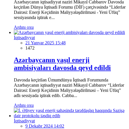
Azərbaycanın iqtisadiyyat naziri Mikayıl Cabbarov Davosda
keçirilən Dünya İqtisadi Forumu (DİF) çərçivəsində “Liderlər
Dairəsi: Enerji Keçidinin Maliyyələşdirilməsi - Yeni Üfüq”
sessiyasında iştirak e...
Ardını oxu
İqtisadiyyat
21 Yanvar 2025 15:48
1472
Azərbaycanın yaşıl enerji
ambisiyaları davosda qeyd edildi
Davosda keçirilən Ümumdünya İqtisadi Forumunda
Azərbaycanın iqtisadiyyat naziri Mikayıl Cabbarov “Liderlər
Dairəsi: Enerji Keçidinin Maliyyələşdirilməsi – Yeni Üfüq”
adlı sessiyada iştirak edib. Cabba...
Ardını oxu
İqtisadiyyat
9 Dekabr 2024 14:02