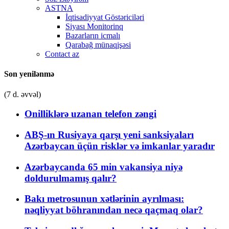
ASTNA
İqtisadiyyat Göstəriciləri
Siyası Monitorinq
Bazarların icmalı
Qarabağ münaqişəsi
Contact az
Son yenilənmə
(7 d. əvvəl)
Onilliklərə uzanan telefon zəngi
ABŞ-ın Rusiyaya qarşı yeni sanksiyaları
Azərbaycan üçün risklər və imkanlar yaradır
Azərbaycanda 65 min vakansiya niyə
doldurulmamış qalır?
Bakı metrosunun xətlərinin ayrılması:
nəqliyyat böhranından necə qaçmaq olar?