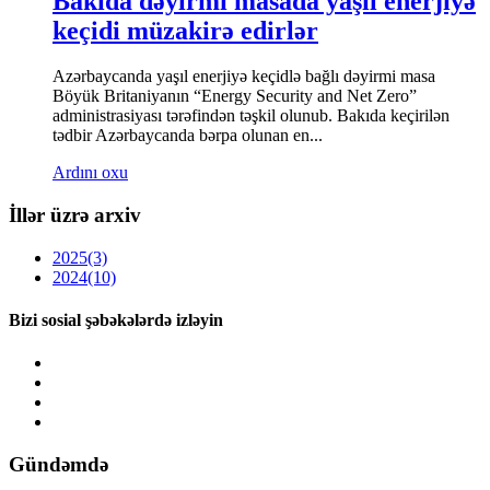
Bakıda dəyirmi masada yaşıl enerjiyə
keçidi müzakirə edirlər
Azərbaycanda yaşıl enerjiyə keçidlə bağlı dəyirmi masa
Böyük Britaniyanın “Energy Security and Net Zero”
administrasiyası tərəfindən təşkil olunub. Bakıda keçirilən
tədbir Azərbaycanda bərpa olunan en...
Ardını oxu
İllər üzrə arxiv
2025
(3)
2024
(10)
Bizi sosial şəbəkələrdə izləyin
Gündəmdə