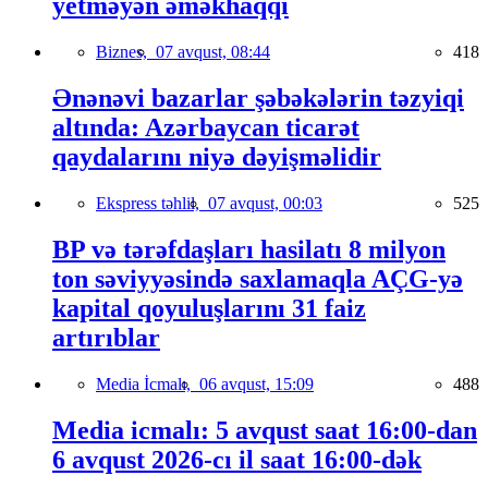
yetməyən əməkhaqqı
Biznes,
07 avqust, 08:44
418
Ənənəvi bazarlar şəbəkələrin təzyiqi
altında: Azərbaycan ticarət
qaydalarını niyə dəyişməlidir
Ekspress təhlil,
07 avqust, 00:03
525
BP və tərəfdaşları hasilatı 8 milyon
ton səviyyəsində saxlamaqla AÇG-yə
kapital qoyuluşlarını 31 faiz
artırıblar
Media İcmalı,
06 avqust, 15:09
488
Media icmalı: 5 avqust saat 16:00-dan
6 avqust 2026-cı il saat 16:00-dək