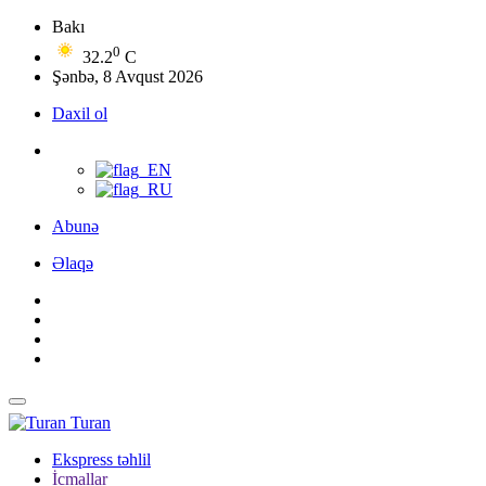
Bakı
0
32.2
C
Şənbə, 8 Avqust 2026
Daxil ol
Abunə
Əlaqə
Turan
Ekspress təhlil
İcmallar