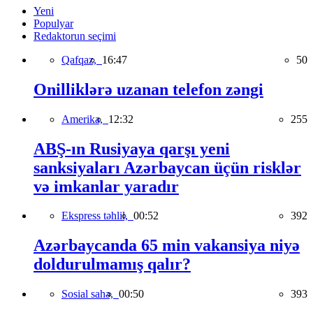
Yeni
Populyar
Redaktorun seçimi
Qafqaz,
16:47
50
Onilliklərə uzanan telefon zəngi
Amerika,
12:32
255
ABŞ-ın Rusiyaya qarşı yeni
sanksiyaları Azərbaycan üçün risklər
və imkanlar yaradır
Ekspress təhlil,
00:52
392
Azərbaycanda 65 min vakansiya niyə
doldurulmamış qalır?
Sosial sahə,
00:50
393