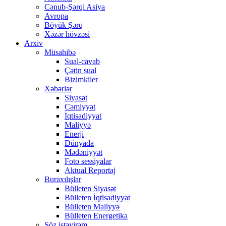
Cənub-Şərqi Asiya
Avropa
Böyük Şərq
Xəzər hövzəsi
Arxiv
Müsahibə
Sual-cavab
Çətin sual
Bizimkiler
Xəbərlər
Siyasət
Cəmiyyət
İqtisadiyyat
Maliyyə
Enerji
Dünyada
Mədəniyyət
Foto sessiyalar
Aktual Reportaj
Buraxılışlar
Bülleten Siyasət
Bülleten İqtisadiyyat
Bülleten Maliyyə
Bülleten Energetika
Söz istəyirəm