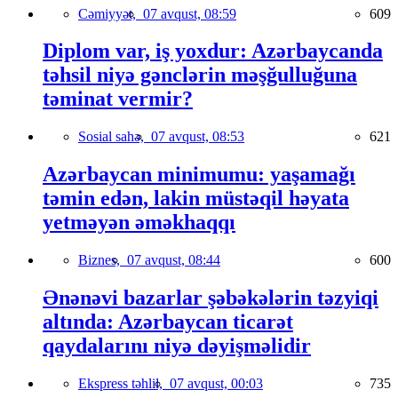
Cəmiyyət,
07 avqust, 08:59
609
Diplom var, iş yoxdur: Azərbaycanda
təhsil niyə gənclərin məşğulluğuna
təminat vermir?
Sosial sahə,
07 avqust, 08:53
621
Azərbaycan minimumu: yaşamağı
təmin edən, lakin müstəqil həyata
yetməyən əməkhaqqı
Biznes,
07 avqust, 08:44
600
Ənənəvi bazarlar şəbəkələrin təzyiqi
altında: Azərbaycan ticarət
qaydalarını niyə dəyişməlidir
Ekspress təhlil,
07 avqust, 00:03
735