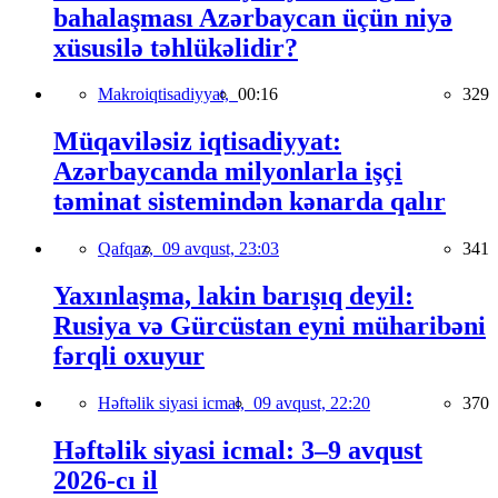
bahalaşması Azərbaycan üçün niyə
xüsusilə təhlükəlidir?
Makroiqtisadiyyat,
00:16
329
Müqaviləsiz iqtisadiyyat:
Azərbaycanda milyonlarla işçi
təminat sistemindən kənarda qalır
Qafqaz,
09 avqust, 23:03
341
Yaxınlaşma, lakin barışıq deyil:
Rusiya və Gürcüstan eyni müharibəni
fərqli oxuyur
Həftəlik siyasi icmal,
09 avqust, 22:20
370
Həftəlik siyasi icmal: 3–9 avqust
2026-cı il