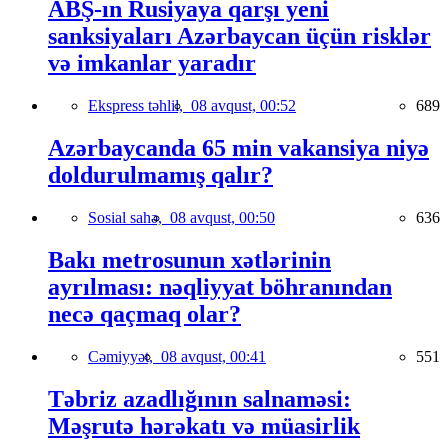
ABŞ-ın Rusiyaya qarşı yeni
sanksiyaları Azərbaycan üçün risklər
və imkanlar yaradır
Ekspress təhlil,
08 avqust, 00:52
689
Azərbaycanda 65 min vakansiya niyə
doldurulmamış qalır?
Sosial sahə,
08 avqust, 00:50
636
Bakı metrosunun xətlərinin
ayrılması: nəqliyyat böhranından
necə qaçmaq olar?
Cəmiyyət,
08 avqust, 00:41
551
Təbriz azadlığının salnaməsi:
Məşrutə hərəkatı və müasirlik