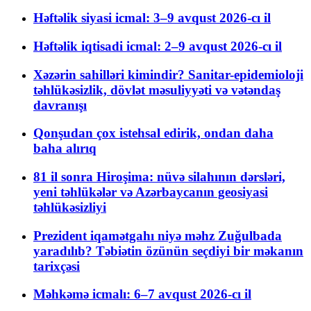
Həftəlik siyasi icmal: 3–9 avqust 2026-cı il
Həftəlik iqtisadi icmal: 2–9 avqust 2026-cı il
Xəzərin sahilləri kimindir? Sanitar-epidemioloji
təhlükəsizlik, dövlət məsuliyyəti və vətəndaş
davranışı
Qonşudan çox istehsal edirik, ondan daha
baha alırıq
81 il sonra Hiroşima: nüvə silahının dərsləri,
yeni təhlükələr və Azərbaycanın geosiyasi
təhlükəsizliyi
Prezident iqamətgahı niyə məhz Zuğulbada
yaradılıb? Təbiətin özünün seçdiyi bir məkanın
tarixçəsi
Məhkəmə icmalı: 6–7 avqust 2026-cı il