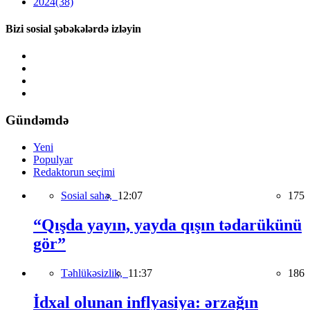
2024
(38)
Bizi sosial şəbəkələrdə izləyin
Gündəmdə
Yeni
Populyar
Redaktorun seçimi
Sosial sahə,
12:07
175
“Qışda yayın, yayda qışın tədarükünü
gör”
Təhlükəsizlik,
11:37
186
İdxal olunan inflyasiya: ərzağın