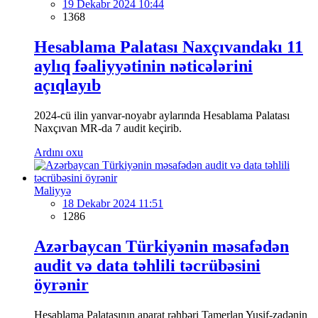
19 Dekabr 2024 10:44
1368
Hesablama Palatası Naxçıvandakı 11
aylıq fəaliyyətinin nəticələrini
açıqlayıb
2024-cü ilin yanvar-noyabr aylarında Hesablama Palatası
Naxçıvan MR-da 7 audit keçirib.
Ardını oxu
Maliyyə
18 Dekabr 2024 11:51
1286
Azərbaycan Türkiyənin məsafədən
audit və data təhlili təcrübəsini
öyrənir
Hesablama Palatasının aparat rəhbəri Tamerlan Yusif-zadənin