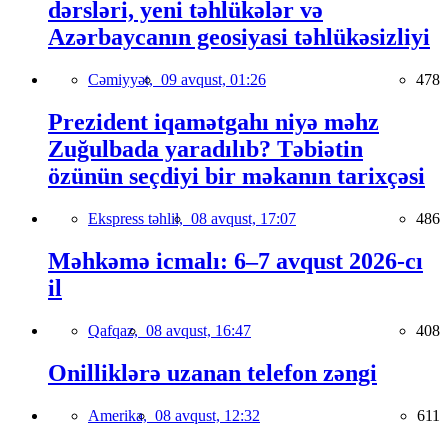
dərsləri, yeni təhlükələr və
Azərbaycanın geosiyasi təhlükəsizliyi
Cəmiyyət,
09 avqust, 01:26
478
Prezident iqamətgahı niyə məhz
Zuğulbada yaradılıb? Təbiətin
özünün seçdiyi bir məkanın tarixçəsi
Ekspress təhlil,
08 avqust, 17:07
486
Məhkəmə icmalı: 6–7 avqust 2026-cı
il
Qafqaz,
08 avqust, 16:47
408
Onilliklərə uzanan telefon zəngi
Amerika,
08 avqust, 12:32
611