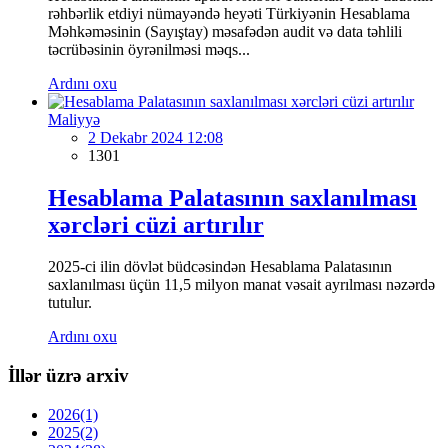
rəhbərlik etdiyi nümayəndə heyəti Türkiyənin Hesablama
Məhkəməsinin (Sayıştay) məsafədən audit və data təhlili
təcrübəsinin öyrənilməsi məqs...
Ardını oxu
Maliyyə
2 Dekabr 2024 12:08
1301
Hesablama Palatasının saxlanılması
xərcləri cüzi artırılır
2025-ci ilin dövlət büdcəsindən Hesablama Palatasının
saxlanılması üçün 11,5 milyon manat vəsait ayrılması nəzərdə
tutulur.
Ardını oxu
İllər üzrə arxiv
2026
(1)
2025
(2)