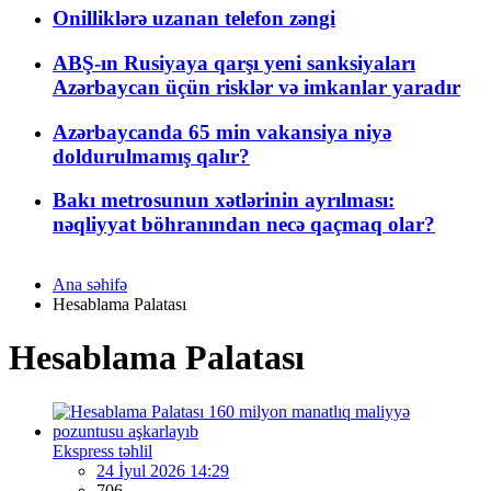
Onilliklərə uzanan telefon zəngi
ABŞ-ın Rusiyaya qarşı yeni sanksiyaları
Azərbaycan üçün risklər və imkanlar yaradır
Azərbaycanda 65 min vakansiya niyə
doldurulmamış qalır?
Bakı metrosunun xətlərinin ayrılması:
nəqliyyat böhranından necə qaçmaq olar?
Ana səhifə
Hesablama Palatası
Hesablama Palatası
Ekspress təhlil
24 İyul 2026 14:29
706