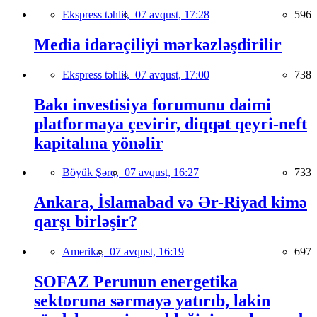
Ekspress təhlil,
07 avqust, 17:28
596
Media idarəçiliyi mərkəzləşdirilir
Ekspress təhlil,
07 avqust, 17:00
738
Bakı investisiya forumunu daimi
platformaya çevirir, diqqət qeyri-neft
kapitalına yönəlir
Böyük Şərq,
07 avqust, 16:27
733
Ankara, İslamabad və Ər-Riyad kimə
qarşı birləşir?
Amerika,
07 avqust, 16:19
697
SOFAZ Perunun energetika
sektoruna sərmayə yatırıb, lakin