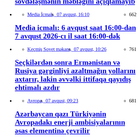
sövdələşmənin məbləğini açıqlamayıb
Media İcmalı,
07 avqust, 16:10
662
Media icmalı: 6 avqust saat 16:00-dan
7 avqust 2026-cı il saat 16:00-dək
Keçmiş Sovet məkanı,
07 avqust, 10:26
761
Seçkilərdən sonra Ermənistan və
Rusiya gərginliyi azaltmağın yollarını
axtarır, lakin əvvəlki ittifaqa qayıdış
ehtimalı azdır
Avropa,
07 avqust, 09:23
681
Azərbaycan qazı Türkiyənin
Avropadakı enerji ambisiyalarının
əsas elementinə çevrilir