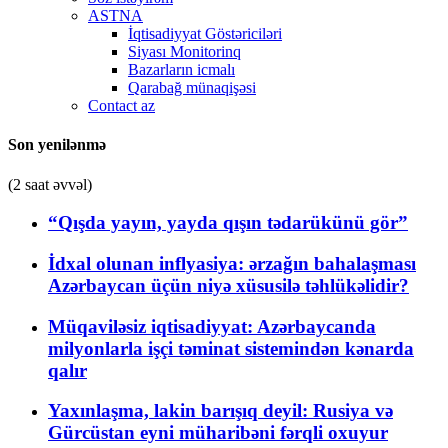
ASTNA
İqtisadiyyat Göstəriciləri
Siyası Monitorinq
Bazarların icmalı
Qarabağ münaqişəsi
Contact az
Son yenilənmə
(2 saat əvvəl)
“Qışda yayın, yayda qışın tədarükünü gör”
İdxal olunan inflyasiya: ərzağın bahalaşması
Azərbaycan üçün niyə xüsusilə təhlükəlidir?
Müqaviləsiz iqtisadiyyat: Azərbaycanda
milyonlarla işçi təminat sistemindən kənarda
qalır
Yaxınlaşma, lakin barışıq deyil: Rusiya və
Gürcüstan eyni müharibəni fərqli oxuyur