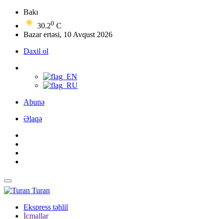
Bakı
0
30.2
C
Bazar ertəsi, 10 Avqust 2026
Daxil ol
Abunə
Əlaqə
Turan
Ekspress təhlil
İcmallar