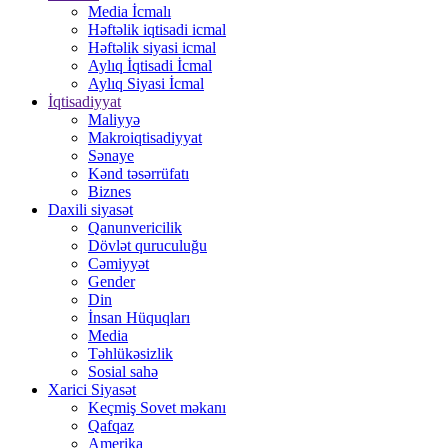
Media İcmalı
Həftəlik iqtisadi icmal
Həftəlik siyasi icmal
Aylıq İqtisadi İcmal
Aylıq Siyasi İcmal
İqtisadiyyat
Maliyyə
Makroiqtisadiyyat
Sənaye
Kənd təsərrüfatı
Biznes
Daxili siyasət
Qanunvericilik
Dövlət quruculuğu
Cəmiyyət
Gender
Din
İnsan Hüquqları
Media
Təhlükəsizlik
Sosial sahə
Xarici Siyasət
Keçmiş Sovet məkanı
Qafqaz
Amerika