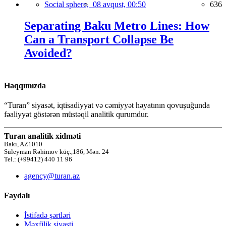
Social sphere,
08 avqust, 00:50
636
Separating Baku Metro Lines: How
Can a Transport Collapse Be
Avoided?
Haqqımızda
“Turan” siyasət, iqtisadiyyat və cəmiyyət həyatının qovuşuğunda
fəaliyyət göstərən müstəqil analitik qurumdur.
Turan analitik xidməti
Bakı, AZ1010
Süleyman Rəhimov küç.,186, Mən. 24
Tel.: (+99412) 440 11 96
agency@turan.az
Faydalı
İstifadə şərtləri
Məxfilik siyasti