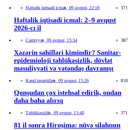
Həftəlik iqtisadi icmal,
09 avqust, 22:18
371
Həftəlik iqtisadi icmal: 2–9 avqust
2026-cı il
Cəmiyyət,
09 avqust, 15:34
387
Xəzərin sahilləri kimindir? Sanitar-
epidemioloji təhlükəsizlik, dövlət
məsuliyyəti və vətəndaş davranışı
Kənd təsərrüfatı,
09 avqust, 15:26
818
Qonşudan çox istehsal edirik, ondan
daha baha alırıq
Təhlükəsizlik,
09 avqust, 13:40
371
81 il sonra Hiroşima: nüvə silahının