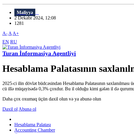
Maliyyə
2 Dekabr 2024, 12:08
1281
A-
A
A+
EN
RU
Turan İnformasiya Agentliyi
Hesablama Palatasının saxlanılma
2025-ci ilin dövlət büdcəsindən Hesablama Palatasının saxlanılması 
cü illə müqayisədə 0,3% çoxdur. Bu il olduğu kimi gələn il də qurumu
Daha çox oxumaq üçün daxil olun və ya abunə olun
Daxil ol
Abunə ol
Hesablama Palatası
Accounting Chamber