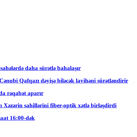
 sahələrdə daha sürətlə bahalaşır
ənubi Qafqazı dəyişə biləcək layihəni sürətləndirir
a rəqabət aparır
zərin sahillərini fiber-optik xətlə birləşdirdi
saat 16:00-dək