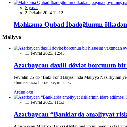
Siyasət
2 Dekabr 2024 12:12
Məhkəmə Qubad İbadoğlunun ölkədən ç
Maliyyə
13 Fevral 2025, 12:43
Azərbaycan daxili dövlət borcunun bir 
Fevralın 25-də "Bakı Fond Birjası"nda Maliyyə Nazirliyinin
alınması üzrə hərrac keçiriləcək.
Ardını oxu
13 Fevral 2025, 11:53
Azərbaycan “Banklarda əməliyyat riskl
Azərbaycan Mərkəzi Bankı (AMB) mütərəqqi beynəlxalq təcrübə v