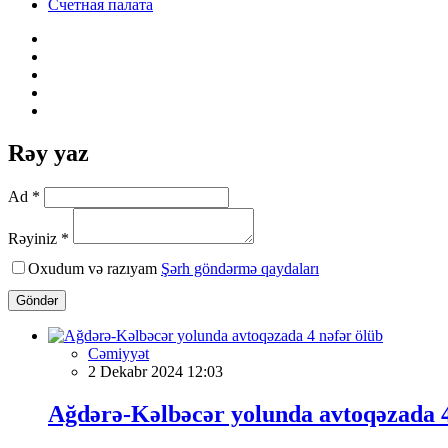
Счетная палата
Rəy yaz
Ad *
Rəyiniz *
Oxudum və razıyam
Şərh göndərmə qaydaları
Göndər
Cəmiyyət
2 Dekabr 2024 12:03
Ağdərə-Kəlbəcər yolunda avtoqəzada 4