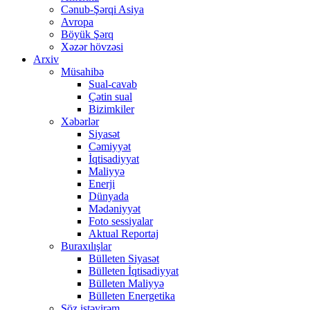
Cənub-Şərqi Asiya
Avropa
Böyük Şərq
Xəzər hövzəsi
Arxiv
Müsahibə
Sual-cavab
Çətin sual
Bizimkiler
Xəbərlər
Siyasət
Cəmiyyət
İqtisadiyyat
Maliyyə
Enerji
Dünyada
Mədəniyyət
Foto sessiyalar
Aktual Reportaj
Buraxılışlar
Bülleten Siyasət
Bülleten İqtisadiyyat
Bülleten Maliyyə
Bülleten Energetika
Söz istəyirəm