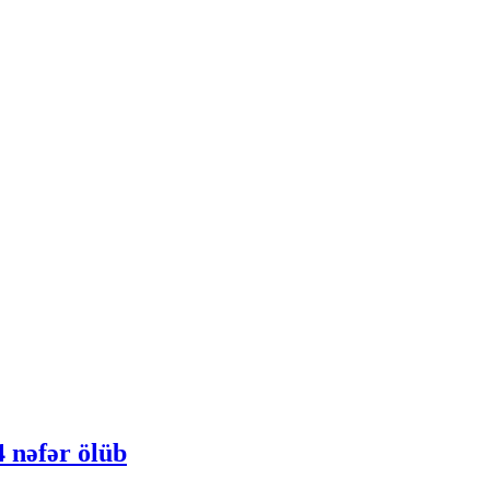
 nəfər ölüb