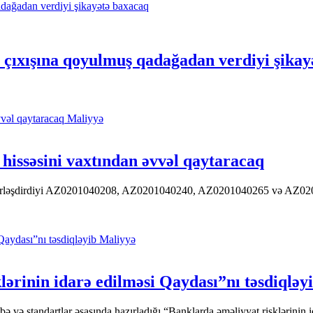
ıxışına qoyulmuş qadağadan verdiyi şikay
Maliyyə
hissəsini vaxtından əvvəl qaytaracaq
 yerləşdirdiyi AZ0201040208, AZ0201040240, AZ0201040265 və AZ020104
Maliyyə
ərinin idarə edilməsi Qaydası”nı təsdiqləy
ə standartlar əsasında hazırladığı “Banklarda əməliyyat risklərinin id