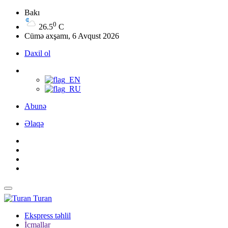
Bakı
0
26.5
C
Cümə axşamı, 6 Avqust 2026
Daxil ol
Abunə
Əlaqə
Turan
Ekspress təhlil
İcmallar