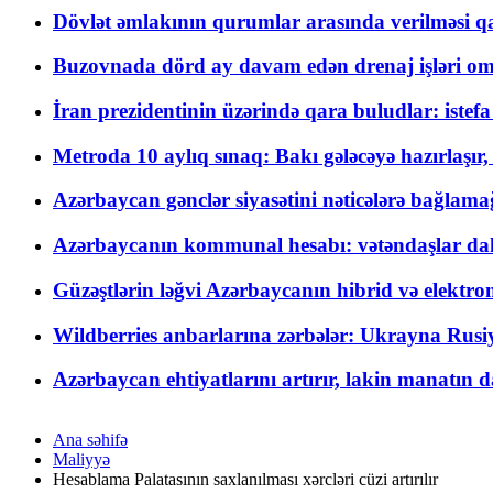
Dövlət əmlakının qurumlar arasında verilməsi qay
Buzovnada dörd ay davam edən drenaj işləri o
İran prezidentinin üzərində qara buludlar: istef
Metroda 10 aylıq sınaq: Bakı gələcəyə hazırlaşı
Azərbaycan gənclər siyasətini nəticələrə bağlamağ
Azərbaycanın kommunal hesabı: vətəndaşlar daha ç
Güzəştlərin ləğvi Azərbaycanın hibrid və elektro
Wildberries anbarlarına zərbələr: Ukrayna Rusiya
Azərbaycan ehtiyatlarını artırır, lakin manatın da
Ana səhifə
Maliyyə
Hesablama Palatasının saxlanılması xərcləri cüzi artırılır