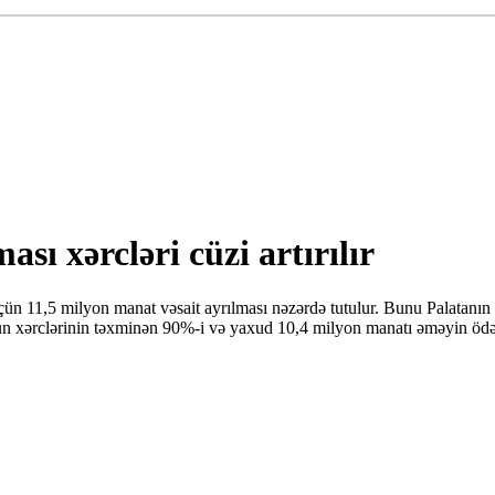
sı xərcləri cüzi artırılır
üçün 11,5 milyon manat vəsait ayrılması nəzərdə tutulur. Bunu Palatan
n xərclərinin təxminən 90%-i və yaxud 10,4 milyon manatı əməyin ödəniş