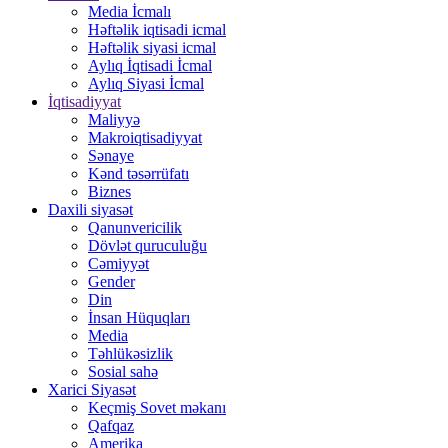
Media İcmalı
Həftəlik iqtisadi icmal
Həftəlik siyasi icmal
Aylıq İqtisadi İcmal
Aylıq Siyasi İcmal
İqtisadiyyat
Maliyyə
Makroiqtisadiyyat
Sənaye
Kənd təsərrüfatı
Biznes
Daxili siyasət
Qanunvericilik
Dövlət quruculuğu
Cəmiyyət
Gender
Din
İnsan Hüquqları
Media
Təhlükəsizlik
Sosial sahə
Xarici Siyasət
Keçmiş Sovet məkanı
Qafqaz
Amerika