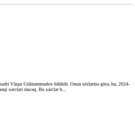
ın sədri Vüqar Gülməmmədov bildirib. Onun sözlərinə görə, bu, 2024-
i xərcləri olacaq. Bu xərclər h...