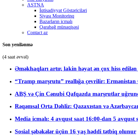
ASTNA
İqtisadiyyat Göstəriciləri
Siyası Monitorinq
Bazarların icmalı
Qarabağ münaqişəsi
Contact az
Son yenilənmə
(4 saat əvvəl)
Əməkhaqları artır, lakin həyat ən çox hiss edilən
“Tramp marşrutu” reallığa çevrilir: Ermənistan C
ABŞ və Çin Cənubi Qafqazda marşrutlar uğrund
Rəqəmsal Orta Dəhliz: Qazaxıstan və Azərbaycan Xə
Media icmalı: 4 avqust saat 16:00-dan 5 avqust 
Sosial şəbəkələr üçün 16 yaş həddi tətbiq olunur