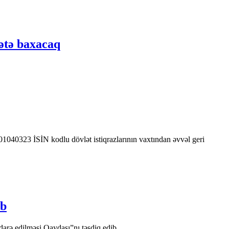
ətə baxacaq
0323 İSİN kodlu dövlət istiqrazlarının vaxtından əvvəl geri
ib
arə edilməsi Qaydası”nı təsdiq edib.