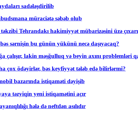
daları sadələşdirilib
mbudsmana müraciətə səbəb olub
a təkzibi Tehrandakı hakimiyyət mübarizəsini üzə çıxarı
r, bəs sərnişin bu günün yükünü necə daşıyacaq?
a çalışır, lakin məşğulluq və beyin axını problemləri qa
ox ödəyirlər, bəs keyfiyyət tələb edə bilirlərmi?
mobil bazarında istiqaməti dəyişib
ya təzyiqin yeni istiqamətini açır
yanıqlılığı hələ də neftdən asılıdır